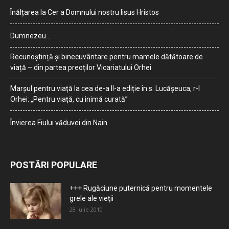
Înălțarea la Cer a Domnului nostru Iisus Hristos
Dumnezeu…
Recunoștință și binecuvântare pentru mamele dătătoare de
viață – din partea preoților Vicariatului Orhei
Marșul pentru viață la cea de-a II-a ediție în s. Lucășeuca, r-l
Orhei: „Pentru viață, cu inimă curată”
Învierea Fiului văduvei din Nain
POSTĂRI POPULARE
+++ Rugăciune puternică pentru momentele
grele ale vieţii
28 iulie 2010