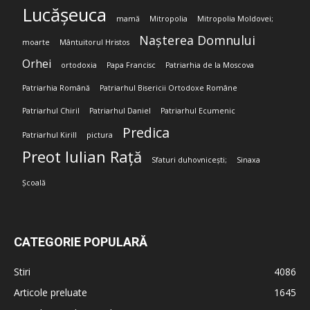
Lucășeuca
mamă
Mitropolia
Mitropolia Moldovei;
Nașterea Domnului
moarte
Mântuitorul Hristos
Orhei
ortodoxia
Papa Francisc
Patriarhia de la Moscova
Patriarhia Română
Patriarhul Bisericii Ortodoxe Române
Patriarhul Chiril
Patriarhul Daniel
Patriarhul Ecumenic
Predica
Patriarhul Kirill
pictura
Preot Iulian Rață
Sfaturi duhovnicești;
Sinaxa
Școală
CATEGORIE POPULARĂ
Stiri
4086
Articole preluate
1645