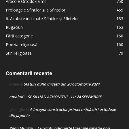
Articole Ortodoxia.md
750
Proloagele Sfinților și a Sfintelor
455
6. Acatiste închinate Sfinților și Sfintelor
183
Rugăciuni
163
Fără categorie
160
Poezia religioasă
160
Stiri religioase
79
Comentarii recente
Sfaturi duhovnicești din 20 octombrie 2024
Doina
la
amalad
SF SILUAN ATHONITUL -11/ 24 SEPEMBRIE
la
A început construcţia primei mănăstiri ortodoxe
gheorghe
la
din Japonia
Radu Mungiu
Cu Sfinții odihnește Doamne sufletul nou
la