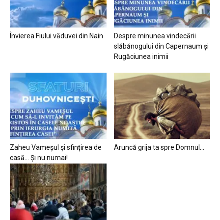
Învierea Fiului văduvei din Nain
Despre minunea vindecării
slăbănogului din Capernaum și
Rugăciunea inimii
Zaheu Vameșul și sfințirea de
Aruncă grija ta spre Domnul…
casă… Și nu numai!