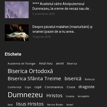
**** Acatistul către Atotputernicul
Dumnezeu, la vreme de necaz sau de...
5 octombrie 2010
Despre păcatul malahiei (masturbării) şi
onaniei (pazei de a nu avea...
15 aprilie 2010
Etichete
Anul nou
avort
Academia de Teologie
Biserica
Biserica Ortodoxă
Biserica Sfânta Treime
biserică
Botezul
dragoste
copil
Coronavirus
Cruce
Conferință
Copii
Dumnezeu
Hristos
Icoana
Ierusalim
Iisus Hristos
Iisus
Ilarion Boian
Israel