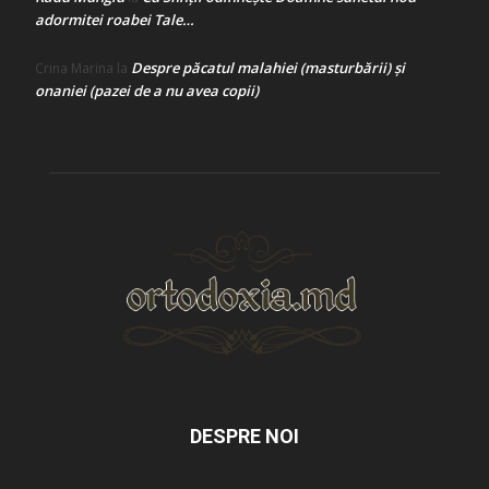
adormitei roabei Tale…
Despre păcatul malahiei (masturbării) şi
Crina Marina
la
onaniei (pazei de a nu avea copii)
DESPRE NOI