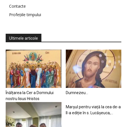
Contacte
Profețiile timpului
Ultimele articole
Înălțarea la Cer a Domnului
Dumnezeu…
nostru Iisus Hristos
Marșul pentru viață la cea de-a
II-a ediție în s. Lucășeuca,...