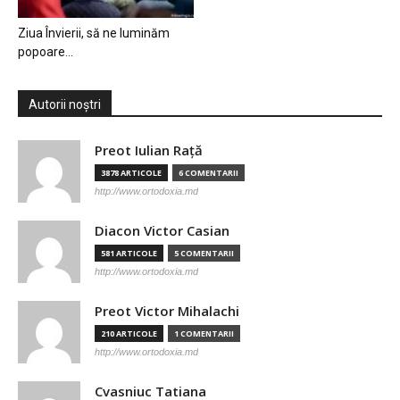
Ziua Învierii, să ne luminăm
popoare…
Autorii noștri
Preot Iulian Raţă
3878 ARTICOLE
6 COMENTARII
http://www.ortodoxia.md
Diacon Victor Casian
581 ARTICOLE
5 COMENTARII
http://www.ortodoxia.md
Preot Victor Mihalachi
210 ARTICOLE
1 COMENTARII
http://www.ortodoxia.md
Cvasniuc Tatiana