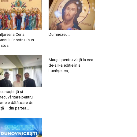
ălțarea la Cer a
Dumnezeu…
mnului nostru Iisus
istos
Marșul pentru viață la cea
de-a II-a ediție în s.
Lucășeuca,...
cunoștință și
necuvântare pentru
mele dătătoare de
ață – din partea...