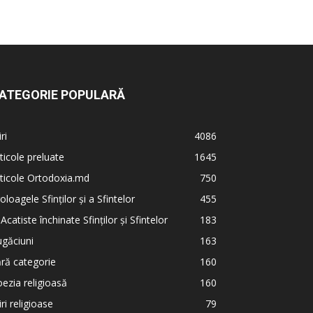
ATEGORIE POPULARĂ
iri
4086
ticole preluate
1645
ticole Ortodoxia.md
750
oloagele Sfinților și a Sfintelor
455
 Acatiste închinate Sfinților și Sfintelor
183
găciuni
163
ră categorie
160
ezia religioasă
160
iri religioase
79