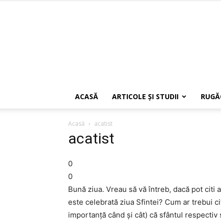
ACASĂ
ARTICOLE ŞI STUDII
RUGĂ
Acasă
acatist
acatist
0
0
Bună ziua. Vreau să vă întreb, dacă pot citi ac
este celebrată ziua Sfintei? Cum ar trebui citi
importanţă când şi cât) că sfântul respectiv