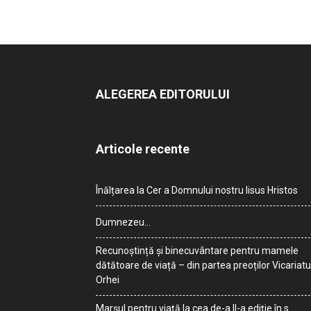
ALEGEREA EDITORULUI
Articole recente
Înălțarea la Cer a Domnului nostru Iisus Hristos
Dumnezeu…
Recunoștință și binecuvântare pentru mamele
dătătoare de viață – din partea preoților Vicariatu
Orhei
Marșul pentru viață la cea de-a II-a ediție în s.