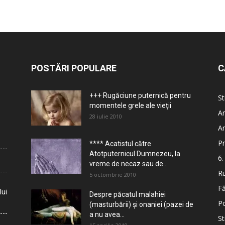
POSTĂRI POPULARE
C
+++ Rugăciune puternică pentru
St
momentele grele ale vieţii
Ar
28 iulie 2010
Ar
Pr
**** Acatistul către
Atotputernicul Dumnezeu, la
6.
vreme de necaz sau de...
Ru
5 octombrie 2010
Fă
lui
Despre păcatul malahiei
Po
(masturbării) şi onaniei (pazei de
a nu avea...
St