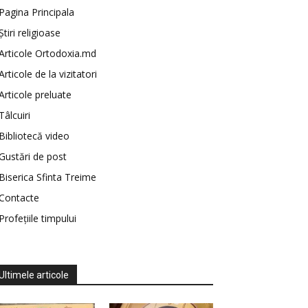
Pagina Principala
Știri religioase
Articole Ortodoxia.md
Articole de la vizitatori
Articole preluate
Tâlcuiri
Bibliotecă video
Gustări de post
Biserica Sfinta Treime
Contacte
Profețiile timpului
Ultimele articole