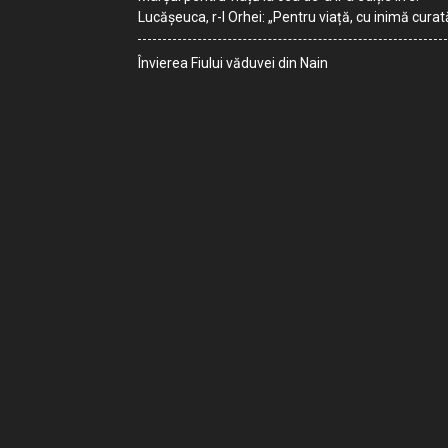
Lucășeuca, r-l Orhei: „Pentru viață, cu inimă curat
Învierea Fiului văduvei din Nain