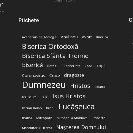
15 aprilie 2010
ă”
C
Etichete
Anul nou
avort
Academia de Teologie
Biserica
Biserica Ortodoxă
Biserica Sfânta Treime
biserică
copil
Botezul
Conferință
Copii
dragoste
Coronavirus
Cruce
Dumnezeu
Hristos
Icoana
Iisus Hristos
Ierusalim
Iisus
Lucășeuca
Ilarion Boian
Israel
mamă
Mitropolia
Mitropolia Moldovei;
moarte
Nașterea Domnului
Mântuitorul Hristos