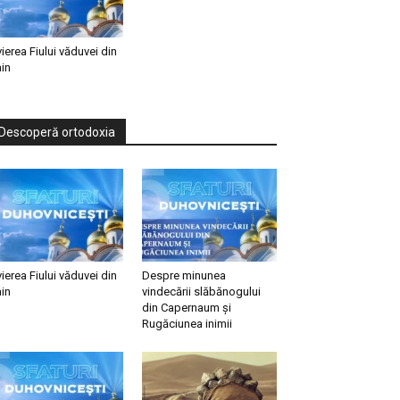
vierea Fiului văduvei din
in
Descoperă ortodoxia
vierea Fiului văduvei din
Despre minunea
in
vindecării slăbănogului
din Capernaum și
Rugăciunea inimii