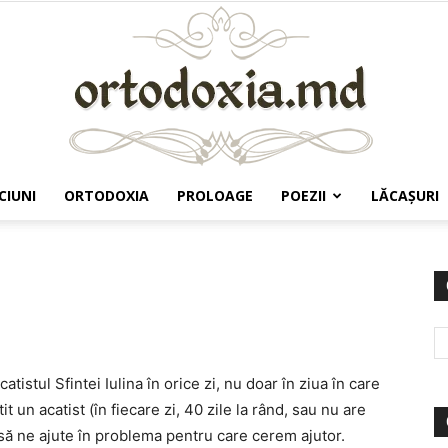
CIUNI
ORTODOXIA
PROLOAGE
POEZII
LĂCAŞURI
Ortodoxia.md
atistul Sfintei Iulina în orice zi, nu doar în ziua în care
t un acatist (în fiecare zi, 40 zile la rând, sau nu are
 să ne ajute în problema pentru care cerem ajutor.