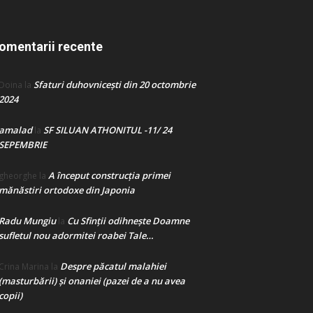
omentarii recente
Sfaturi duhovnicești din 20 octombrie
Doina
la
2024
amalad
SF SILUAN ATHONITUL -11/ 24
la
SEPEMBRIE
A început construcţia primei
gheorghe
la
mănăstiri ortodoxe din Japonia
Radu Mungiu
Cu Sfinții odihnește Doamne
la
sufletul nou adormitei roabei Tale…
Despre păcatul malahiei
Crina Marina
la
(masturbării) şi onaniei (pazei de a nu avea
copii)