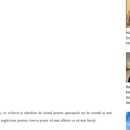
În
Do
Hr
Re
bi
ma
vi
st, cu evlavie și zdrobire de inimă pentru aproapele nu de normă și mai
 rugăciune pentru cineva poate vă mai sfătuie ce să mai faceți.