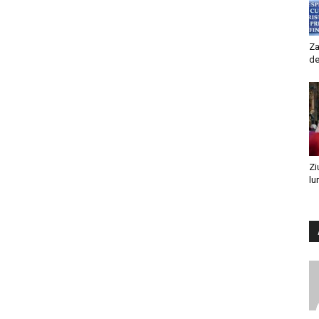
Za
de
Zi
lu