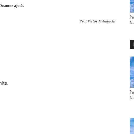
Doamne ajută.
În
Prot Victor Mihalachi
Na
mite.
În
Na