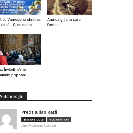
heu Vameșul și sfințirea
Aruncă grija ta spre
 casă… Și nu numai!
Domnul…
ua Învierii, să ne
minăm popoare…
Autorii noștri
Preot Iulian Raţă
3878 ARTICOLE
6 COMENTARII
http://www.ortodoxia.md