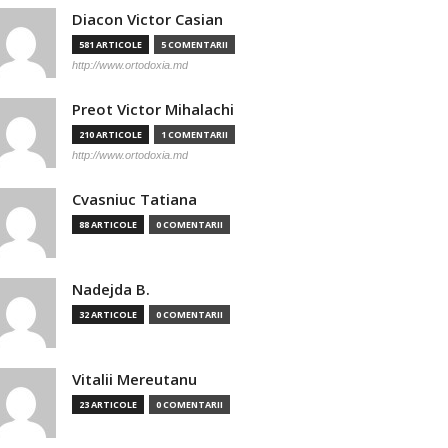
Diacon Victor Casian
581 ARTICOLE
5 COMENTARII
http://www.ortodoxia.md
Preot Victor Mihalachi
210 ARTICOLE
1 COMENTARII
http://www.ortodoxia.md
Cvasniuc Tatiana
88 ARTICOLE
0 COMENTARII
Nadejda B.
32 ARTICOLE
0 COMENTARII
Vitalii Mereutanu
23 ARTICOLE
0 COMENTARII