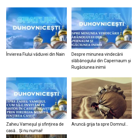
Învierea Fiului văduvei din Nain
Despre minunea vindecării
slăbănogului din Capernaum și
Rugăciunea inimii
Zaheu Vameșul și sfințirea de
Aruncă grija ta spre Domnul…
casă… Și nu numai!