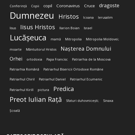
dragoste
copil
Coronavirus
Cruce
Conferință
Copii
Dumnezeu
Hristos
Icoana
Ierusalim
Iisus Hristos
Iisus
Ilarion Boian
Israel
Lucășeuca
mamă
Mitropolia
Mitropolia Moldovei;
Nașterea Domnului
moarte
Mântuitorul Hristos
Orhei
ortodoxia
Papa Francisc
Patriarhia de la Moscova
Patriarhia Română
Patriarhul Bisericii Ortodoxe Române
Patriarhul Chiril
Patriarhul Daniel
Patriarhul Ecumenic
Predica
Patriarhul Kirill
pictura
Preot Iulian Rață
Sfaturi duhovnicești;
Sinaxa
Școală