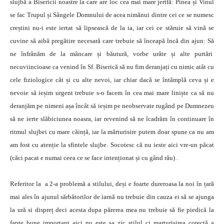
slujbă a Bisericii noastre la care are loc cea mai mare jertfă: Pinea și Vinul
se fac Trupul și Sângele Domnului de acea nimănui dintre cei ce se numesc
creștini nu-i este iertat să lipsească de la ia, iar cei ce stăruie să vină se
cuvine să aibă pregătire necesară care trebuie să înceapă încă din ajun: Să
ne înfrânăm de la mâncare și băutură, vorbe urâte și alte purtări
necuviincioase ca venind în Sf. Biserică să nu fim deranjați cu nimic atât cu
cele fiziologice cât și cu alte nevoi, iar chiar dacă se întâmplă ceva și e
nevoie să ieșim urgent trebuie s-o facem în cea mai mare liniște ca să nu
deranjăm pe nimeni așa încât să ieșim pe neobservate rugând pe Dumnezeu
să ne ierte slăbiciunea noasra, iar revenind să ne îcadrăm în continuare în
ritmul slujbei cu mare căință, iar la mărturisire putem doar spune ca nu am
am fost cu atenție la sfintele slujbe. Socotesc că nu ieste aici vre-un păcat
(căci pacat e numai ceea ce se face intenționat și cu gând rău) .
Referitor la a 2-a problemă a stilului, deși e foarte dureroasa la noi în țară
mai ales în ajunul sărbătorilor de iarnă nu trebuie din cauza ei să se ajunga
la ură si dispreț deci acesta dupa părerea mea nu trebuie să fie piedică la
fapte bune important aici nu este sa zic stilul ci marturisirea corectă a