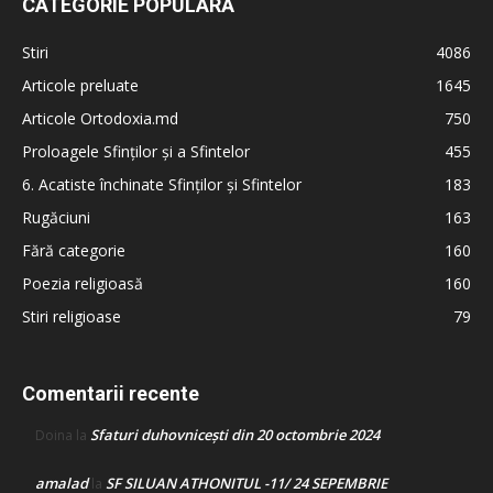
CATEGORIE POPULARĂ
Stiri
4086
Articole preluate
1645
Articole Ortodoxia.md
750
Proloagele Sfinților și a Sfintelor
455
6. Acatiste închinate Sfinților și Sfintelor
183
Rugăciuni
163
Fără categorie
160
Poezia religioasă
160
Stiri religioase
79
Comentarii recente
Sfaturi duhovnicești din 20 octombrie 2024
Doina
la
amalad
SF SILUAN ATHONITUL -11/ 24 SEPEMBRIE
la