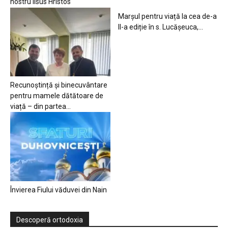
nostru Iisus Hristos
Marșul pentru viață la cea de-a
II-a ediție în s. Lucășeuca,...
Recunoștință și binecuvântare
pentru mamele dătătoare de
viață – din partea...
Învierea Fiului văduvei din Nain
Descoperă ortodoxia