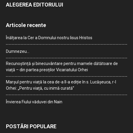
ALEGEREA EDITORULUI
Articole recente
Înălțarea la Cer a Domnului nostru Iisus Hristos
Dumnezeu…
Recunoștință și binecuvântare pentru mamele dătătoare de
viață – din partea preoților Vicariatului Orhei
Marșul pentru viață la cea de-a II-a ediție în s. Lucășeuca, r-l
Orhei: „Pentru viață, cu inimă curată”
Învierea Fiului văduvei din Nain
POSTĂRI POPULARE