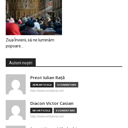
Ziua Învierii, să ne luminăm
popoare…
Autorii noștri
Preot Iulian Raţă
3878 ARTICOLE
6 COMENTARII
http://www.ortodoxia.md
Diacon Victor Casian
581 ARTICOLE
5 COMENTARII
http://www.ortodoxia.md