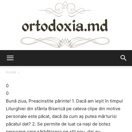
Ortodoxia.md
Acasă
0
0
Bună ziua, Preacinstite părinte! 1. Dacă am ieşit în timpul
Liturghiei din sfânta Biserică pe cateva clipe din motive
personale este păcat, dacă da cum aş putea mărturisi
păcatul dat? 2. Se permite de luat ca naşi de botez
persoane care sărbătoresc pe stil nou, dar eu