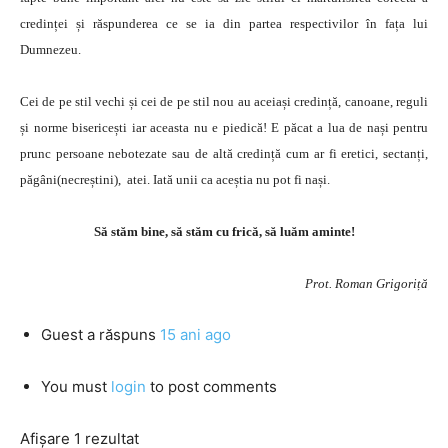
credinței și răspunderea ce se ia din partea respectivilor în fața lui
Dumnezeu.
Cei de pe stil vechi și cei de pe stil nou au aceiași credință, canoane, reguli
și norme bisericești iar aceasta nu e piedică! E păcat a lua de nași pentru
prunc persoane nebotezate sau de altă credință cum ar fi eretici, sectanți,
păgâni(necreștini), atei. Iată unii ca aceștia nu pot fi nași.
Să stăm bine, să stăm cu frică, să luăm aminte!
Prot. Roman Grigoriță
Guest
a răspuns
15 ani ago
You must
login
to post comments
Afișare 1 rezultat