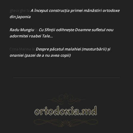
A început construcţia primei mănăstiri ortodoxe
gheorghe
la
din Japonia
Radu Mungiu
Cu Sfinții odihnește Doamne sufletul nou
la
adormitei roabei Tale…
Despre păcatul malahiei (masturbării) şi
Crina Marina
la
onaniei (pazei de a nu avea copii)