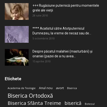
+++ Rugăciune puternică pentru momentele
grele ale vieţii
28 iulie 2010
**** Acatistul către Atotputernicul
Dumnezeu, la vreme de necaz sau de...
5 octombrie 2010
Despre păcatul malahiei (masturbării) şi
onaniei (pazei de a nu avea...
15 aprilie 2010
Etichete
Anul nou
avort
Academia de Teologie
Biserica
Biserica Ortodoxă
Biserica Sfânta Treime
biserică
Botezul