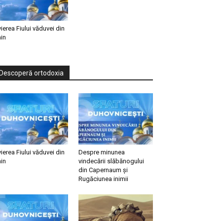
vierea Fiului văduvei din
in
Descoperă ortodoxia
vierea Fiului văduvei din
Despre minunea
in
vindecării slăbănogului
din Capernaum și
Rugăciunea inimii