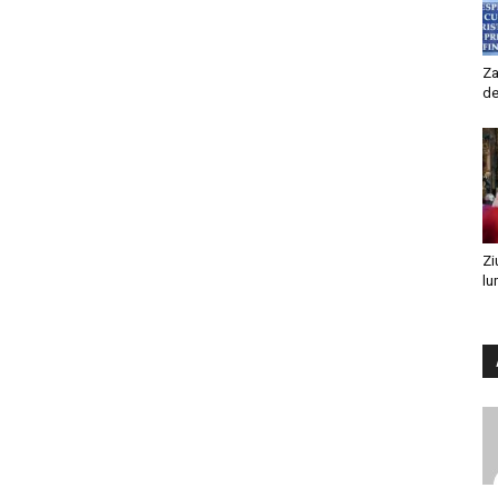
Za
de
Zi
lu