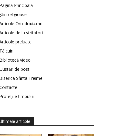
Pagina Principala
Știri religioase
Articole Ortodoxia.md
Articole de la vizitatori
Articole preluate
Tâlcuiri
Bibliotecă video
Gustări de post
Biserica Sfinta Treime
Contacte
Profețiile timpului
Ultimele articole