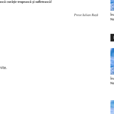
că curăție trupească și sufletească!
În
Preot Iulian Rață
Na
mite.
În
Na