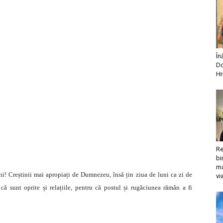
În
Do
Hr
Re
bi
ma
luni! Creștinii mai apropiați de Dumnezeu, însă țin ziua de luni ca zi de
vi
 că sunt oprite și relațiile, pentru că postul și rugăciunea rămân a fi