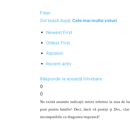
Filter
Sortează după:
Cele mai multe voturi
Newest First
Oldest First
Random
Recent activ
Răspunde la această întrebare
0
0
Nu există anumite indicații stricte referitor la ziua de 
post pentru familie! Deci, dacă vă postiți și Dvs., clar
incompatibile cu dragostea trupească!