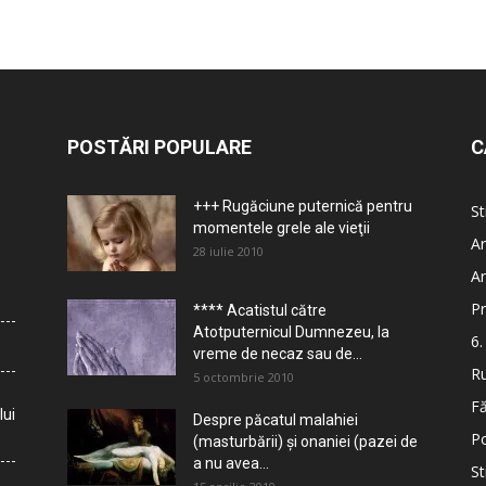
POSTĂRI POPULARE
C
+++ Rugăciune puternică pentru
St
momentele grele ale vieţii
Ar
28 iulie 2010
Ar
Pr
**** Acatistul către
Atotputernicul Dumnezeu, la
6.
vreme de necaz sau de...
Ru
5 octombrie 2010
Fă
lui
Despre păcatul malahiei
Po
(masturbării) şi onaniei (pazei de
a nu avea...
St