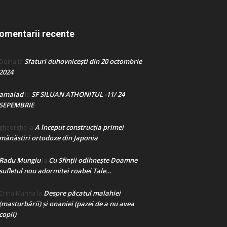
omentarii recente
Sfaturi duhovnicești din 20 octombrie
Doina
la
2024
amalad
SF SILUAN ATHONITUL -11/ 24
la
SEPEMBRIE
A început construcţia primei
gheorghe
la
mănăstiri ortodoxe din Japonia
Radu Mungiu
Cu Sfinții odihnește Doamne
la
sufletul nou adormitei roabei Tale…
Despre păcatul malahiei
Crina Marina
la
(masturbării) şi onaniei (pazei de a nu avea
copii)