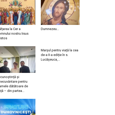
ălțarea la Cer a
Dumnezeu…
mnului nostru Iisus
istos
Marșul pentru viață la cea
de-a II-a ediție în s.
Lucășeuca,...
cunoștință și
necuvântare pentru
mele dătătoare de
ață – din partea...