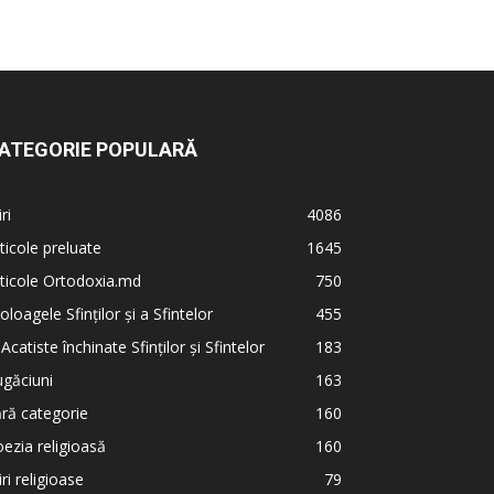
ATEGORIE POPULARĂ
iri
4086
ticole preluate
1645
ticole Ortodoxia.md
750
oloagele Sfinților și a Sfintelor
455
 Acatiste închinate Sfinților și Sfintelor
183
găciuni
163
ră categorie
160
ezia religioasă
160
iri religioase
79