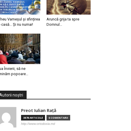
heu Vameșul și sfințirea
Aruncă grija ta spre
 casă… Și nu numai!
Domnul…
ua Învierii, să ne
minăm popoare…
Autorii noștri
Preot Iulian Raţă
3878 ARTICOLE
6 COMENTARII
http://www.ortodoxia.md