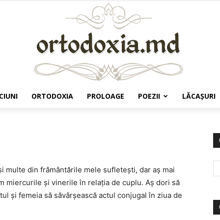
CIUNI
ORTODOXIA
PROLOAGE
POEZII
LĂCAŞURI
Ortodoxia.md
şi multe din frământările mele sufleteşti, dar aş mai
 miercurile şi vinerile în relaţia de cuplu. Aş dori să
tul şi femeia să săvârşească actul conjugal în ziua de