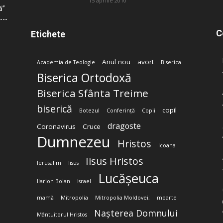
15 aprilie 2010
ă”
C
Etichete
Anul nou
avort
Academia de Teologie
Biserica
Biserica Ortodoxă
Biserica Sfânta Treime
biserică
copil
Botezul
Conferință
Copii
dragoste
Coronavirus
Cruce
Dumnezeu
Hristos
Icoana
Iisus Hristos
Ierusalim
Iisus
Lucășeuca
Ilarion Boian
Israel
mamă
Mitropolia
Mitropolia Moldovei;
moarte
Nașterea Domnului
Mântuitorul Hristos