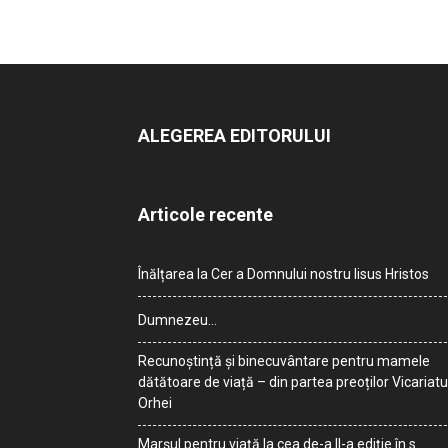
ALEGEREA EDITORULUI
Articole recente
Înălțarea la Cer a Domnului nostru Iisus Hristos
Dumnezeu…
Recunoștință și binecuvântare pentru mamele
dătătoare de viață – din partea preoților Vicariatu
Orhei
Marșul pentru viață la cea de-a II-a ediție în s.