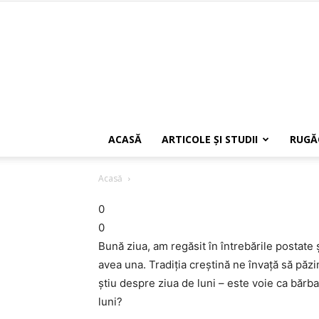
ACASĂ
ARTICOLE ŞI STUDII
RUGĂ
Acasă
0
0
Bună ziua, am regăsit în întrebările postate 
avea una. Tradiţia creştină ne învaţă să păzim
ştiu despre ziua de luni – este voie ca bărba
luni?