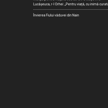
Lucășeuca, r-l Orhei: „Pentru viață, cu inimă curat
Învierea Fiului văduvei din Nain