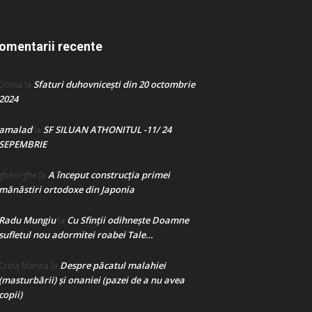
omentarii recente
Sfaturi duhovnicești din 20 octombrie
Doina
la
2024
amalad
SF SILUAN ATHONITUL -11/ 24
la
SEPEMBRIE
A început construcţia primei
gheorghe
la
mănăstiri ortodoxe din Japonia
Radu Mungiu
Cu Sfinții odihnește Doamne
la
sufletul nou adormitei roabei Tale…
Despre păcatul malahiei
Crina Marina
la
(masturbării) şi onaniei (pazei de a nu avea
copii)