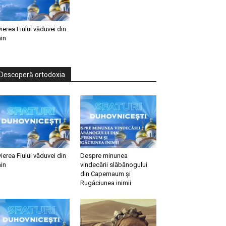
vierea Fiului văduvei din
in
Descoperă ortodoxia
vierea Fiului văduvei din
Despre minunea
in
vindecării slăbănogului
din Capernaum și
Rugăciunea inimii