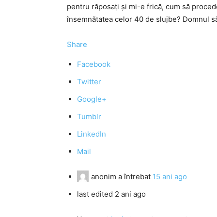
pentru răposaţi şi mi-e frică, cum să proced
însemnătatea celor 40 de slujbe? Domnul să f
Share
Facebook
Twitter
Google+
Tumblr
LinkedIn
Mail
anonim
a întrebat
15 ani ago
last edited 2 ani ago