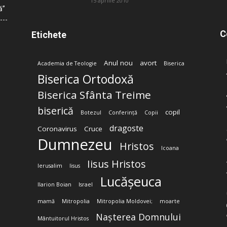
15 aprilie 2010
ă”
C
Etichete
Anul nou
avort
Academia de Teologie
Biserica
Biserica Ortodoxă
Biserica Sfânta Treime
biserică
copil
Botezul
Conferință
Copii
dragoste
Coronavirus
Cruce
Dumnezeu
Hristos
Icoana
Iisus Hristos
Ierusalim
Iisus
Lucășeuca
Ilarion Boian
Israel
mamă
Mitropolia
Mitropolia Moldovei;
moarte
Nașterea Domnului
Mântuitorul Hristos