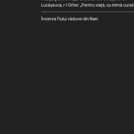
Lucășeuca, r-l Orhei: „Pentru viață, cu inimă curat
Învierea Fiului văduvei din Nain