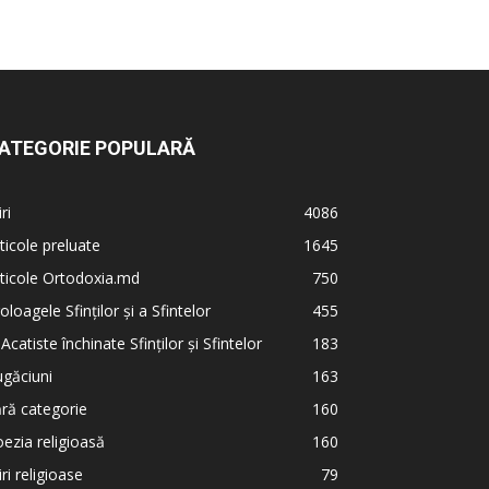
ATEGORIE POPULARĂ
iri
4086
ticole preluate
1645
ticole Ortodoxia.md
750
oloagele Sfinților și a Sfintelor
455
 Acatiste închinate Sfinților și Sfintelor
183
găciuni
163
ră categorie
160
ezia religioasă
160
iri religioase
79