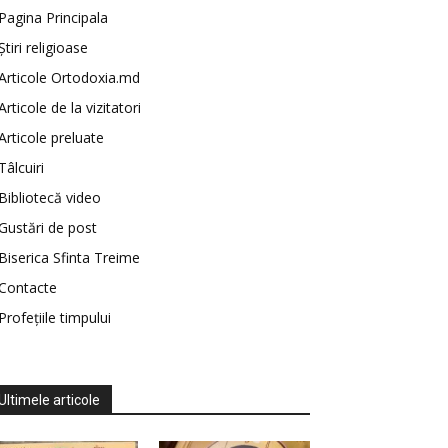
Pagina Principala
Știri religioase
Articole Ortodoxia.md
Articole de la vizitatori
Articole preluate
Tâlcuiri
Bibliotecă video
Gustări de post
Biserica Sfinta Treime
Contacte
Profețiile timpului
Ultimele articole