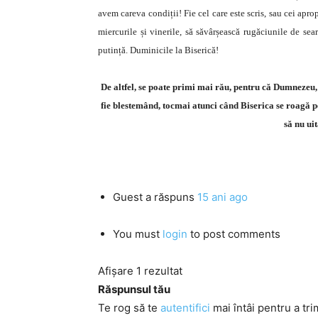
avem careva condiții! Fie cel care este scris, sau cei aprop
miercurile și vinerile, să săvârșească rugăciunile de sea
putință. Duminicile la Biserică!
De altfel, se poate primi mai rău, pentru că Dumnezeu, v
fie blestemând, tocmai atunci când Biserica se roagă pent
să nu uit
Guest
a răspuns
15 ani ago
You must
login
to post comments
Afișare 1 rezultat
Răspunsul tău
Te rog să te
autentifici
mai întâi pentru a tri