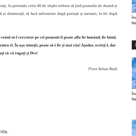
iați, în perioada celor 40 de slujbe trebuie să țină posturile de durată și
ră și dimineață, să facă milostenie după putință și metanii, la fel după
În
Na
oind să-l cerceteze pe cel pomenit îl poate afla fie fumând, fie bând,
ru el. În așa situații, poate să-i fie și mai rău! Așadar, scrieți-l, dar
ați să vă rugați și Dvs!
Preot Iulian Rață
În
Na
mite.