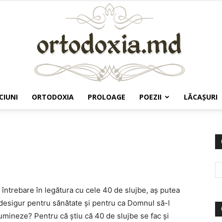
CIUNI
ORTODOXIA
PROLOAGE
POEZII
LĂCAŞURI
Ortodoxia.md
 întrebare în legătura cu cele 40 de slujbe, aş putea
 desigur pentru sănătate şi pentru ca Domnul să-l
lumineze? Pentru că ştiu că 40 de slujbe se fac şi