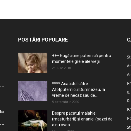
POSTĂRI POPULARE
C
+++ Rugăciune puternică pentru
St
momentele grele ale vieţii
Ar
28 iulie 2010
Ar
Pr
**** Acatistul către
Atotputernicul Dumnezeu, la
6.
vreme de necaz sau de...
Ru
5 octombrie 2010
Fă
lui
Despre păcatul malahiei
Po
(masturbării) şi onaniei (pazei de
a nu avea...
St