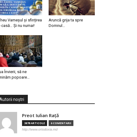
heu Vameșul și sfințirea
Aruncă grija ta spre
 casă… Și nu numai!
Domnul…
ua Învierii, să ne
minăm popoare…
Autorii noștri
Preot Iulian Raţă
3878 ARTICOLE
6 COMENTARII
http://www.ortodoxia.md