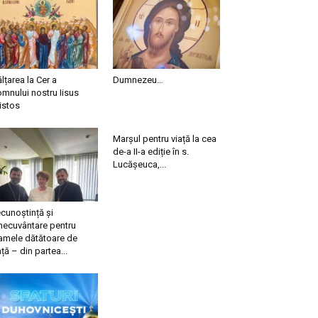
ălțarea la Cer a
Dumnezeu…
mnului nostru Iisus
istos
Marșul pentru viață la cea
de-a II-a ediție în s.
Lucășeuca,...
cunoștință și
necuvântare pentru
mele dătătoare de
ață – din partea...