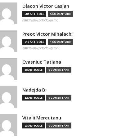
Diacon Victor Casian
581 ARTICOLE
5 COMENTARII
http://www.ortodoxia.md
Preot Victor Mihalachi
210 ARTICOLE
1 COMENTARII
http://www.ortodoxia.md
Cvasniuc Tatiana
88 ARTICOLE
0 COMENTARII
Nadejda B.
32 ARTICOLE
0 COMENTARII
Vitalii Mereutanu
23 ARTICOLE
0 COMENTARII