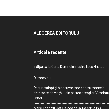
ALEGEREA EDITORULUI
Articole recente
Înălțarea la Cer a Domnului nostru Iisus Hristos
Dumnezeu…
Recunoștință și binecuvântare pentru mamele
dătătoare de viață – din partea preoților Vicariatu
Orhei
Marșul pentru viață la cea de-a II-a ediție în s.