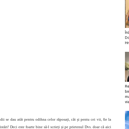
În
Do
Hr
Re
bi
ma
vi
ii se dau atât pentru odihna celor răposați, cât și pentu cei vii, fie la
ristări! Deci este foarte bine să-l scrieți și pe prietenul Dvs. doar că aici