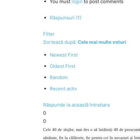
You must
login
to post comments
Răspunsuri (1)
Filter
Sortează după:
Cele mai multe voturi
Newest First
Oldest First
Random
Recent activ
Răspunde la această întrebare
0
0
Cele 40 de slujbe, mai des o să întâlniți 40 de proscomid
sănătate, fie la călătorie, fie pentru cei în necazuri și înt