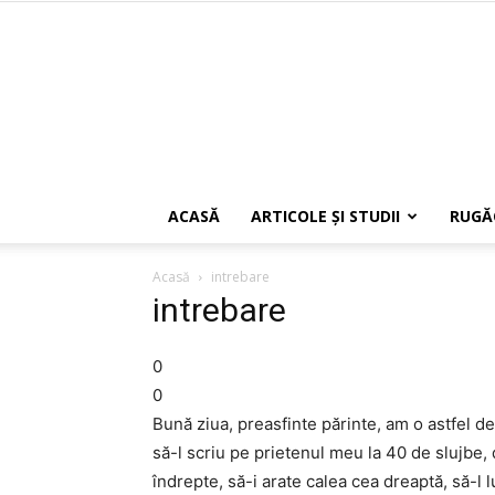
ACASĂ
ARTICOLE ŞI STUDII
RUGĂ
Acasă
intrebare
intrebare
0
0
Bună ziua, preasfinte părinte, am o astfel de
să-l scriu pe prietenul meu la 40 de slujbe,
îndrepte, să-i arate calea cea dreaptă, să-l 