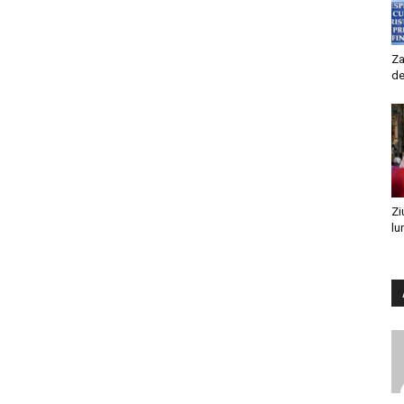
Za
de
Zi
lu