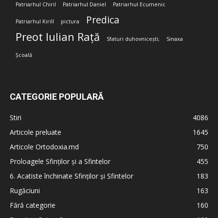
Patriarhul Chiril
Patriarhul Daniel
Patriarhul Ecumenic
Predica
Patriarhul Kirill
pictura
Preot Iulian Rață
Sfaturi duhovnicești;
Sinaxa
Școală
CATEGORIE POPULARĂ
Stiri
4086
Articole preluate
1645
Articole Ortodoxia.md
750
Proloagele Sfinților și a Sfintelor
455
6. Acatiste închinate Sfinților și Sfintelor
183
Rugăciuni
163
Fără categorie
160