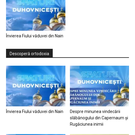
Învierea Fiului văduvei din Nain
Descoperă ortodoxia
Învierea Fiului văduvei din Nain
Despre minunea vindecării
slăbănogului din Capernaum și
Rugăciunea inimii