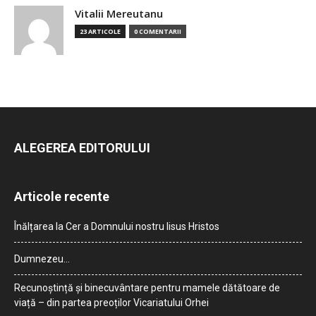
Vitalii Mereutanu
23 ARTICOLE
0 COMENTARII
ALEGEREA EDITORULUI
Articole recente
Înălțarea la Cer a Domnului nostru Iisus Hristos
Dumnezeu…
Recunoștință și binecuvântare pentru mamele dătătoare de
viață – din partea preoților Vicariatului Orhei