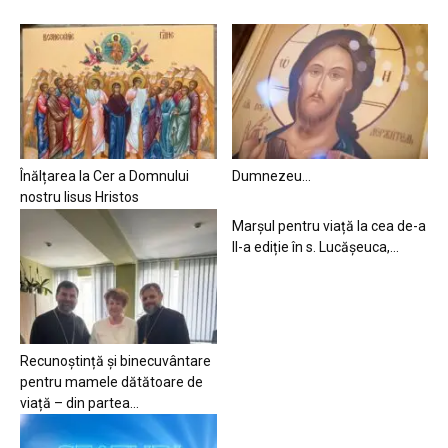
Înălțarea la Cer a Domnului
Dumnezeu…
nostru Iisus Hristos
Marșul pentru viață la cea de-a
II-a ediție în s. Lucășeuca,...
Recunoștință și binecuvântare
pentru mamele dătătoare de
viață – din partea...