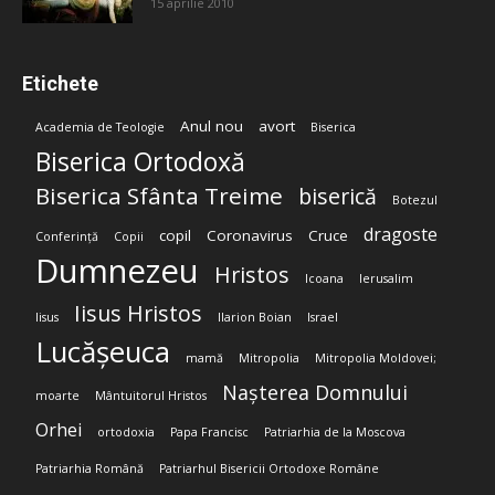
15 aprilie 2010
Etichete
Anul nou
avort
Academia de Teologie
Biserica
Biserica Ortodoxă
Biserica Sfânta Treime
biserică
Botezul
dragoste
copil
Coronavirus
Cruce
Conferință
Copii
Dumnezeu
Hristos
Icoana
Ierusalim
Iisus Hristos
Iisus
Ilarion Boian
Israel
Lucășeuca
mamă
Mitropolia
Mitropolia Moldovei;
Nașterea Domnului
moarte
Mântuitorul Hristos
Orhei
ortodoxia
Papa Francisc
Patriarhia de la Moscova
Patriarhia Română
Patriarhul Bisericii Ortodoxe Române