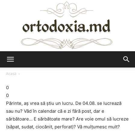
Ortodoxia.md
Acasă
0
0
Părinte, aş vrea să ştiu un lucru. De 04.08. se lucrează
sau nu? Văd în calendar că e zi fără post, dar e
sărbătoare… E sărbătoate mare? Are voie omul să lucreze
(săpat, sudat, ciocănit, perforat)? Vă mulţumesc mult?