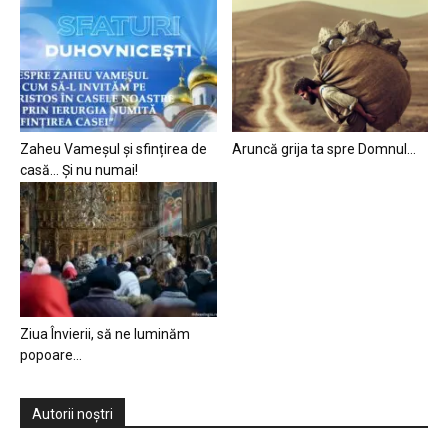
Zaheu Vameșul și sfințirea de
Aruncă grija ta spre Domnul…
casă… Și nu numai!
Ziua Învierii, să ne luminăm
popoare…
Autorii noștri