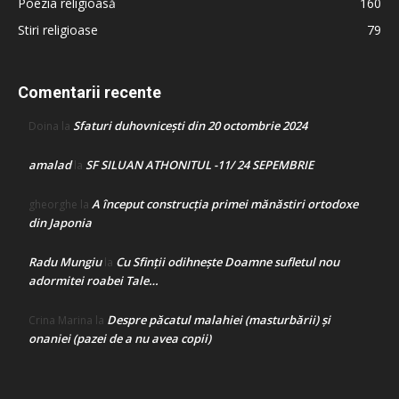
Poezia religioasă
160
Stiri religioase
79
Comentarii recente
Sfaturi duhovnicești din 20 octombrie 2024
Doina
la
amalad
SF SILUAN ATHONITUL -11/ 24 SEPEMBRIE
la
A început construcţia primei mănăstiri ortodoxe
gheorghe
la
din Japonia
Radu Mungiu
Cu Sfinții odihnește Doamne sufletul nou
la
adormitei roabei Tale…
Despre păcatul malahiei (masturbării) şi
Crina Marina
la
onaniei (pazei de a nu avea copii)