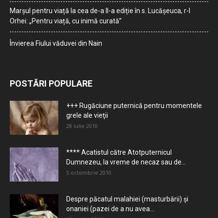
Marșul pentru viață la cea de-a II-a ediție în s. Lucășeuca, r-l
Orhei: „Pentru viață, cu inimă curată”
Învierea Fiului văduvei din Nain
POSTĂRI POPULARE
+++ Rugăciune puternică pentru momentele
grele ale vieţii
28 iulie 2010
**** Acatistul către Atotputernicul
Dumnezeu, la vreme de necaz sau de...
5 octombrie 2010
Despre păcatul malahiei (masturbării) şi
onaniei (pazei de a nu avea...