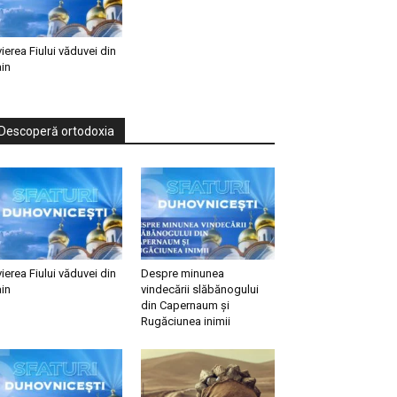
vierea Fiului văduvei din
in
Descoperă ortodoxia
vierea Fiului văduvei din
Despre minunea
in
vindecării slăbănogului
din Capernaum și
Rugăciunea inimii