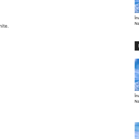
În
Na
mite.
În
Na