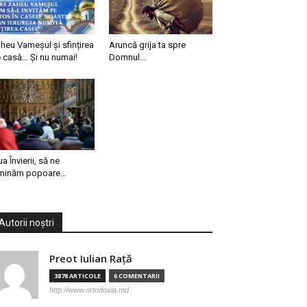
heu Vameșul și sfințirea
Aruncă grija ta spre
 casă… Și nu numai!
Domnul…
ua Învierii, să ne
minăm popoare…
Autorii noștri
Preot Iulian Raţă
3878 ARTICOLE
6 COMENTARII
http://www.ortodoxia.md