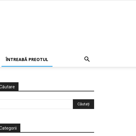
ÎNTREABĂ PREOTUL
Căutare
Categorii