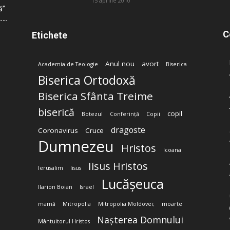
15 aprilie 2010
ă”
C
Etichete
Anul nou
avort
Academia de Teologie
Biserica
Biserica Ortodoxă
Biserica Sfânta Treime
biserică
copil
Botezul
Conferință
Copii
dragoste
Coronavirus
Cruce
Dumnezeu
Hristos
Icoana
Iisus Hristos
Ierusalim
Iisus
Lucășeuca
Ilarion Boian
Israel
mamă
Mitropolia
Mitropolia Moldovei;
moarte
Nașterea Domnului
Mântuitorul Hristos