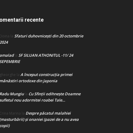
omentarii recente
Sfaturi duhovnicești din 20 octombrie
Doina
la
2024
amalad
SF SILUAN ATHONITUL -11/ 24
la
SEPEMBRIE
A început construcţia primei
gheorghe
la
mănăstiri ortodoxe din Japonia
Radu Mungiu
Cu Sfinții odihnește Doamne
la
sufletul nou adormitei roabei Tale…
Despre păcatul malahiei
Crina Marina
la
(masturbării) şi onaniei (pazei de a nu avea
copii)