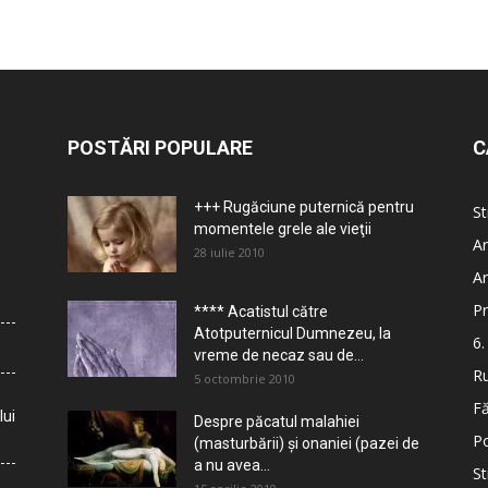
POSTĂRI POPULARE
C
+++ Rugăciune puternică pentru
St
momentele grele ale vieţii
Ar
28 iulie 2010
Ar
Pr
**** Acatistul către
Atotputernicul Dumnezeu, la
6.
vreme de necaz sau de...
Ru
5 octombrie 2010
Fă
lui
Despre păcatul malahiei
Po
(masturbării) şi onaniei (pazei de
a nu avea...
St