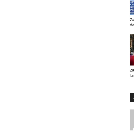
Za
de
Zi
lu