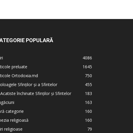
ATEGORIE POPULARĂ
iri
4086
ticole preluate
1645
ticole Ortodoxia.md
750
oloagele Sfinților și a Sfintelor
455
 Acatiste închinate Sfinților și Sfintelor
183
găciuni
163
ră categorie
160
ezia religioasă
160
iri religioase
79