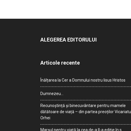
ALEGEREA EDITORULUI
Articole recente
Înălțarea la Cer a Domnului nostru Iisus Hristos
Dumnezeu…
Recunoștință și binecuvântare pentru mamele
dătătoare de viață – din partea preoților Vicariatu
Orhei
Marșul pentru viață la cea de-a II-a ediție în s.