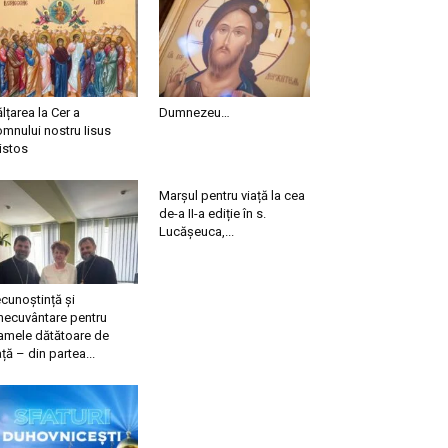
ălțarea la Cer a
Dumnezeu…
mnului nostru Iisus
istos
Marșul pentru viață la cea
de-a II-a ediție în s.
Lucășeuca,...
cunoștință și
necuvântare pentru
mele dătătoare de
ață – din partea...