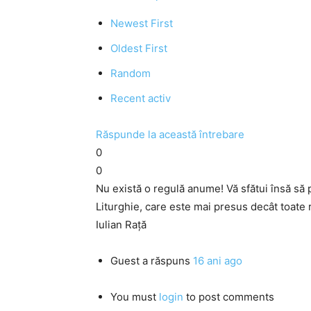
Newest First
Oldest First
Random
Recent activ
Răspunde la această întrebare
0
0
Nu există o regulă anume! Vă sfătui însă să p
Liturghie, care este mai presus decât toate 
Iulian Raţă
Guest
a răspuns
16 ani ago
You must
login
to post comments