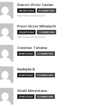
Diacon Victor Casian
581 ARTICOLE
5 COMENTARII
http://www.ortodoxia.md
Preot Victor Mihalachi
210 ARTICOLE
1 COMENTARII
http://www.ortodoxia.md
Cvasniuc Tatiana
88 ARTICOLE
0 COMENTARII
Nadejda B.
32 ARTICOLE
0 COMENTARII
Vitalii Mereutanu
23 ARTICOLE
0 COMENTARII