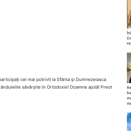
În
Do
Hr
articipaţi cel mai potrivit la Sfânta şi Dumnezeiasca
rânduielile săvârşite în Ortodoxie! Doamne ajută! Preot
Re
bi
ma
vi