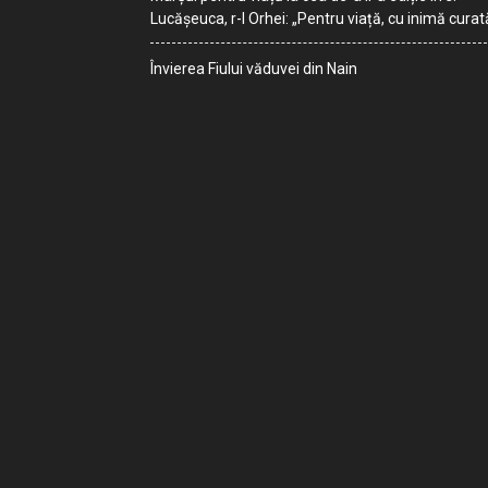
Lucășeuca, r-l Orhei: „Pentru viață, cu inimă curat
Învierea Fiului văduvei din Nain