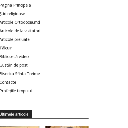
Pagina Principala
Știri religioase
Articole Ortodoxia.md
Articole de la vizitatori
Articole preluate
Tâlcuiri
Bibliotecă video
Gustări de post
Biserica Sfinta Treime
Contacte
Profețiile timpului
Ultimele articole