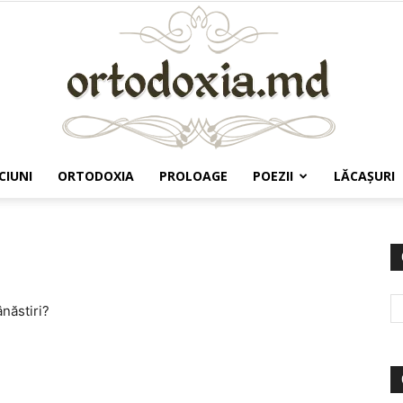
CIUNI
ORTODOXIA
PROLOAGE
POEZII
LĂCAŞURI
Ortodoxia.md
năstiri?