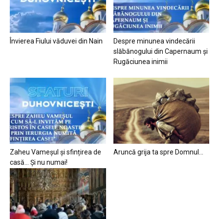
Învierea Fiului văduvei din Nain
Despre minunea vindecării
slăbănogului din Capernaum și
Rugăciunea inimii
Zaheu Vameșul și sfințirea de
Aruncă grija ta spre Domnul…
casă… Și nu numai!