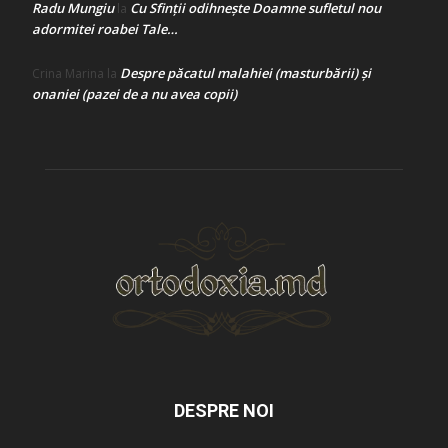
Radu Mungiu
Cu Sfinții odihnește Doamne sufletul nou
la
adormitei roabei Tale…
Despre păcatul malahiei (masturbării) şi
Crina Marina
la
onaniei (pazei de a nu avea copii)
DESPRE NOI