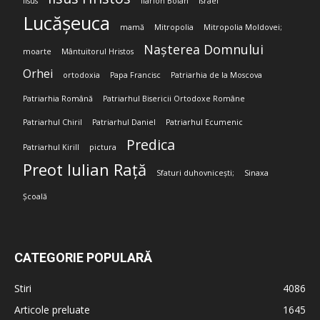
Iisus
Ilarion Boian
Israel
Lucășeuca
mamă
Mitropolia
Mitropolia Moldovei;
Nașterea Domnului
moarte
Mântuitorul Hristos
Orhei
ortodoxia
Papa Francisc
Patriarhia de la Moscova
Patriarhia Română
Patriarhul Bisericii Ortodoxe Române
Patriarhul Chiril
Patriarhul Daniel
Patriarhul Ecumenic
Predica
Patriarhul Kirill
pictura
Preot Iulian Rață
Sfaturi duhovnicești;
Sinaxa
Școală
CATEGORIE POPULARĂ
Stiri
4086
Articole preluate
1645