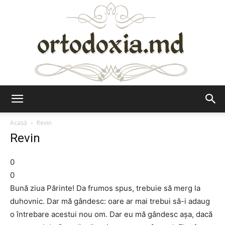
Ortodoxia.md
Acasă
Revin
Revin
0
0
Bună ziua Părinte! Da frumos spus, trebuie să merg la
duhovnic. Dar mă gândesc: oare ar mai trebui să-i adaug
o întrebare acestui nou om. Dar eu mă gândesc aşa, dacă