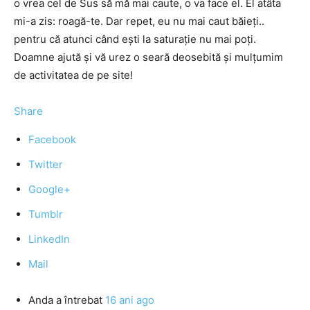
o vrea cel de Sus să mă mai caute, o va face el. El atâta
mi-a zis: roagă-te. Dar repet, eu nu mai caut băieţi..
pentru că atunci când eşti la saturaţie nu mai poţi.
Doamne ajută şi vă urez o seară deosebită şi mulţumim
de activitatea de pe site!
Share
Facebook
Twitter
Google+
Tumblr
LinkedIn
Mail
Anda
a întrebat
16 ani ago