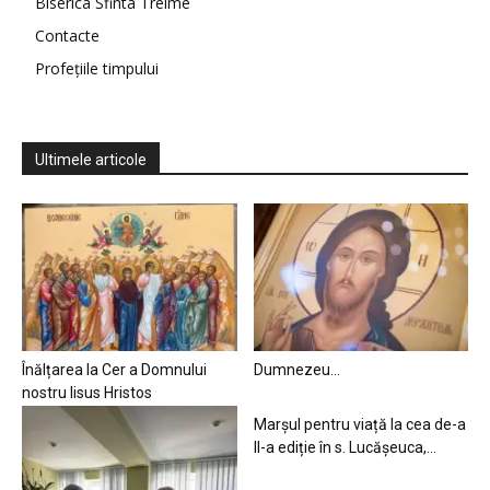
Biserica Sfinta Treime
Contacte
Profețiile timpului
Ultimele articole
Înălțarea la Cer a Domnului
Dumnezeu…
nostru Iisus Hristos
Marșul pentru viață la cea de-a
II-a ediție în s. Lucășeuca,...