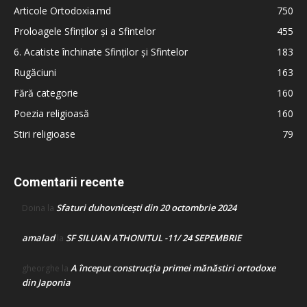
Articole Ortodoxia.md
750
Proloagele Sfinților și a Sfintelor
455
6. Acatiste închinate Sfinților și Sfintelor
183
Rugăciuni
163
Fără categorie
160
Poezia religioasă
160
Stiri religioase
79
Comentarii recente
Sfaturi duhovnicești din 20 octombrie 2024
Doina
la
amalad
SF SILUAN ATHONITUL -11/ 24 SEPEMBRIE
la
A început construcţia primei mănăstiri ortodoxe
gheorghe
la
din Japonia