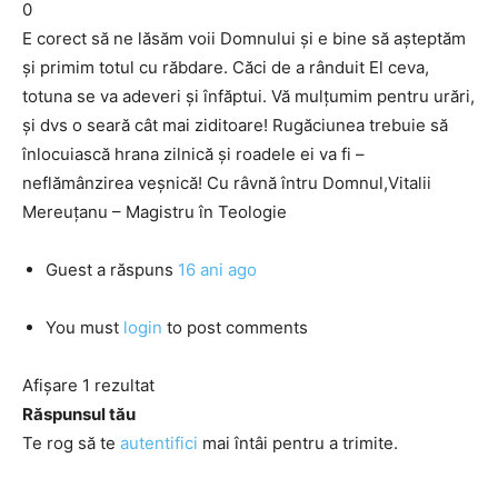
0
E corect să ne lăsăm voii Domnului şi e bine să aşteptăm
şi primim totul cu răbdare. Căci de a rânduit El ceva,
totuna se va adeveri şi înfăptui. Vă mulţumim pentru urări,
şi dvs o seară cât mai ziditoare! Rugăciunea trebuie să
înlocuiască hrana zilnică şi roadele ei va fi –
neflămânzirea veşnică! Cu râvnă întru Domnul,Vitalii
Mereuţanu – Magistru în Teologie
Guest
a răspuns
16 ani ago
You must
login
to post comments
Afișare 1 rezultat
Răspunsul tău
Te rog să te
autentifici
mai întâi pentru a trimite.