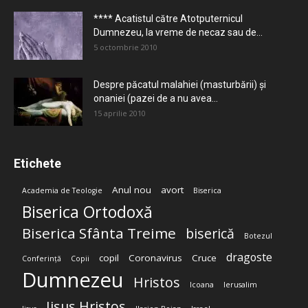
**** Acatistul către Atotputernicul
Dumnezeu, la vreme de necaz sau de...
5 octombrie 2010
Despre păcatul malahiei (masturbării) şi
onaniei (pazei de a nu avea...
15 aprilie 2010
Etichete
Anul nou
avort
Academia de Teologie
Biserica
Biserica Ortodoxă
Biserica Sfânta Treime
biserică
Botezul
dragoste
copil
Coronavirus
Cruce
Conferință
Copii
Dumnezeu
Hristos
Icoana
Ierusalim
Iisus Hristos