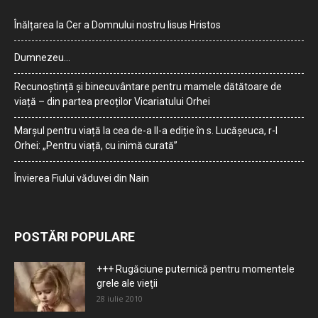
Înălțarea la Cer a Domnului nostru Iisus Hristos
Dumnezeu…
Recunoștință și binecuvântare pentru mamele dătătoare de
viață – din partea preoților Vicariatului Orhei
Marșul pentru viață la cea de-a II-a ediție în s. Lucășeuca, r-l
Orhei: „Pentru viață, cu inimă curată”
Învierea Fiului văduvei din Nain
POSTĂRI POPULARE
+++ Rugăciune puternică pentru momentele
grele ale vieţii
28 iulie 2010