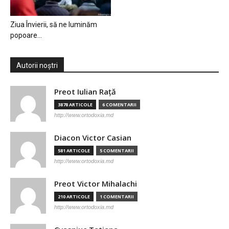
Ziua Învierii, să ne luminăm
popoare…
Autorii noștri
Preot Iulian Raţă
3878 ARTICOLE
6 COMENTARII
http://www.ortodoxia.md
Diacon Victor Casian
581 ARTICOLE
5 COMENTARII
http://www.ortodoxia.md
Preot Victor Mihalachi
210 ARTICOLE
1 COMENTARII
http://www.ortodoxia.md