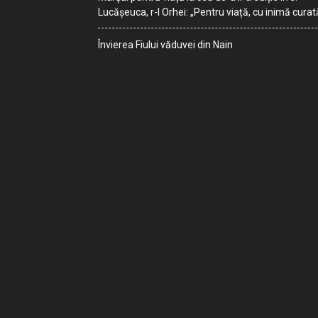
Lucășeuca, r-l Orhei: „Pentru viață, cu inimă curat
Învierea Fiului văduvei din Nain