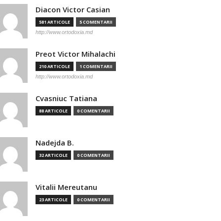
Diacon Victor Casian
581 ARTICOLE
5 COMENTARII
http://www.ortodoxia.md
Preot Victor Mihalachi
210 ARTICOLE
1 COMENTARII
http://www.ortodoxia.md
Cvasniuc Tatiana
88 ARTICOLE
0 COMENTARII
Nadejda B.
32 ARTICOLE
0 COMENTARII
Vitalii Mereutanu
23 ARTICOLE
0 COMENTARII