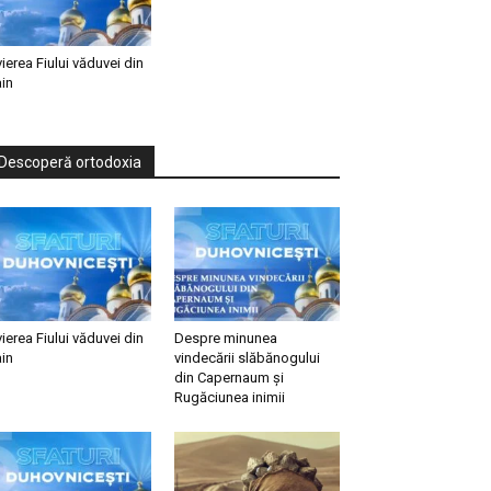
vierea Fiului văduvei din
in
Descoperă ortodoxia
vierea Fiului văduvei din
Despre minunea
in
vindecării slăbănogului
din Capernaum și
Rugăciunea inimii