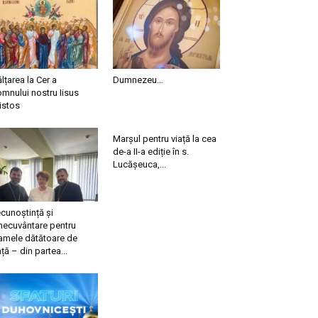
ălțarea la Cer a
Dumnezeu…
mnului nostru Iisus
istos
Marșul pentru viață la cea
de-a II-a ediție în s.
Lucășeuca,...
cunoștință și
necuvântare pentru
mele dătătoare de
ață – din partea...