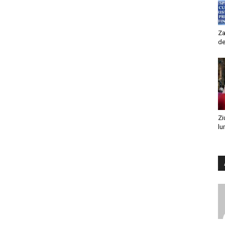
Za
de
Zi
lu