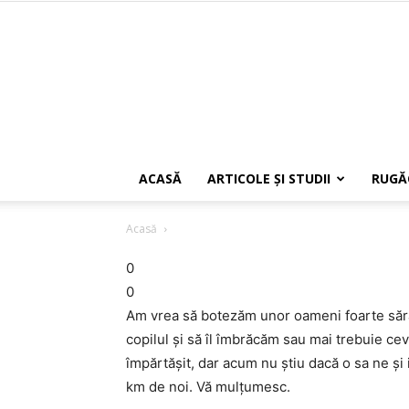
ACASĂ
ARTICOLE ŞI STUDII
RUGĂ
Acasă
0
0
Am vrea să botezăm unor oameni foarte sărac
copilul şi să îl îmbrăcăm sau mai trebuie ceva 
împărtăşit, dar acum nu ştiu dacă o sa ne şi 
km de noi. Vă mulţumesc.