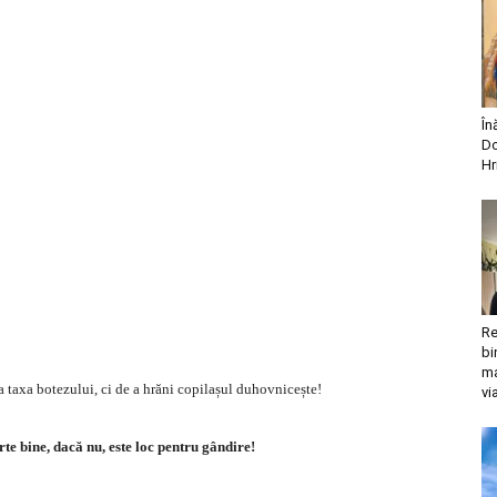
În
Do
Hr
Re
bi
ma
a taxa botezului, ci de a hrăni copilașul duhovnicește!
vi
rte bine, dacă nu, este loc pentru gândire!