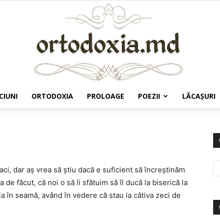
CIUNI
ORTODOXIA
PROLOAGE
POEZII
LĂCAŞURI
Ortodoxia.md
i, dar aş vrea să ştiu dacă e suficient să încreştinăm
de făcut, că noi o să îi sfătuim să îl ducă la biserică la
ia în seamă, având în vedere că stau la câtiva zeci de