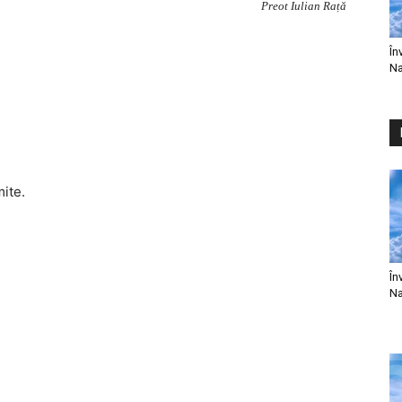
Preot Iulian Rață
În
Na
mite.
În
Na