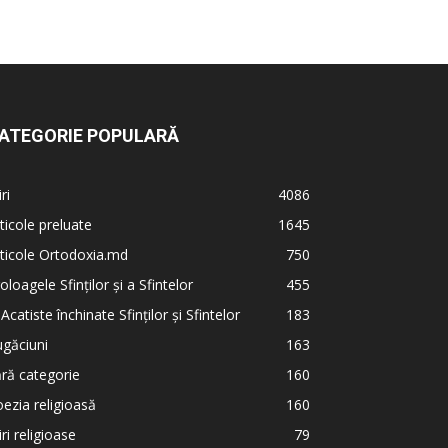
ATEGORIE POPULARĂ
iri
4086
ticole preluate
1645
ticole Ortodoxia.md
750
oloagele Sfinților și a Sfintelor
455
 Acatiste închinate Sfinților și Sfintelor
183
găciuni
163
ră categorie
160
ezia religioasă
160
iri religioase
79