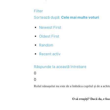
Filter
Sortează după:
Cele mai multe voturi
Newest First
Oldest First
Random
Recent activ
Răspunde la această întrebare
0
0
Rolul nănașului nu este de a îmbrăca copilul și de a achit
O să reușiți? Dacă da, e foa