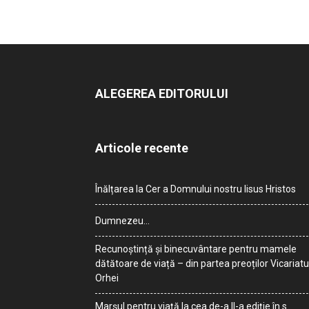
ALEGEREA EDITORULUI
Articole recente
Înălțarea la Cer a Domnului nostru Iisus Hristos
Dumnezeu…
Recunoștință și binecuvântare pentru mamele
dătătoare de viață – din partea preoților Vicariatu
Orhei
Marșul pentru viață la cea de-a II-a ediție în s.