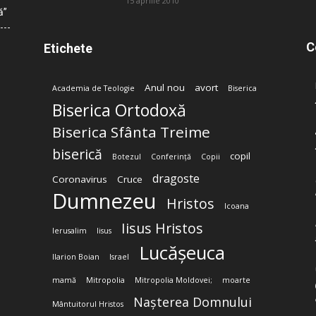
15 aprilie 2010
ă”
C
Etichete
Anul nou
avort
Academia de Teologie
Biserica
Biserica Ortodoxă
Biserica Sfânta Treime
biserică
copil
Botezul
Conferință
Copii
dragoste
Coronavirus
Cruce
Dumnezeu
Hristos
Icoana
Iisus Hristos
Ierusalim
Iisus
Lucășeuca
Ilarion Boian
Israel
mamă
Mitropolia
Mitropolia Moldovei;
moarte
Nașterea Domnului
Mântuitorul Hristos