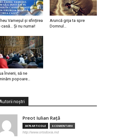
heu Vameșul și sfințirea
Aruncă grija ta spre
 casă… Și nu numai!
Domnul…
ua Învierii, să ne
minăm popoare…
Autorii noștri
Preot Iulian Raţă
3878 ARTICOLE
6 COMENTARII
http://www.ortodoxia.md