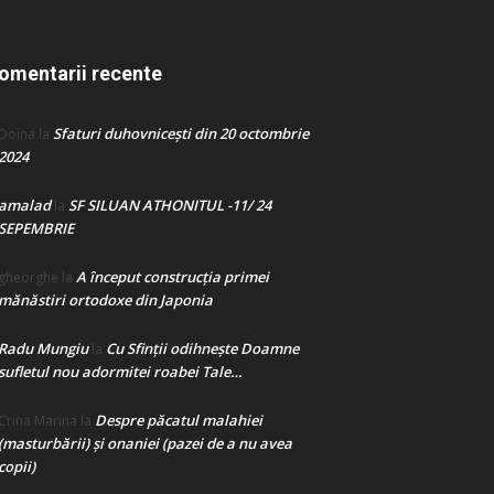
omentarii recente
Sfaturi duhovnicești din 20 octombrie
Doina
la
2024
amalad
SF SILUAN ATHONITUL -11/ 24
la
SEPEMBRIE
A început construcţia primei
gheorghe
la
mănăstiri ortodoxe din Japonia
Radu Mungiu
Cu Sfinții odihnește Doamne
la
sufletul nou adormitei roabei Tale…
Despre păcatul malahiei
Crina Marina
la
(masturbării) şi onaniei (pazei de a nu avea
copii)