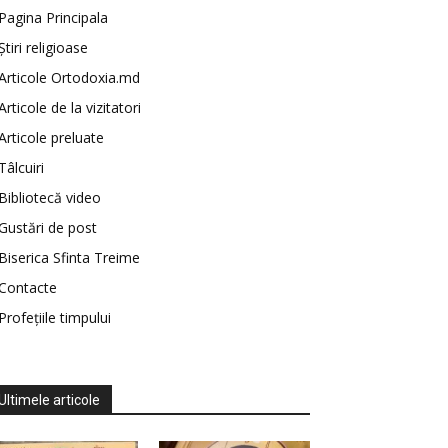
Pagina Principala
Știri religioase
Articole Ortodoxia.md
Articole de la vizitatori
Articole preluate
Tâlcuiri
Bibliotecă video
Gustări de post
Biserica Sfinta Treime
Contacte
Profețiile timpului
Ultimele articole