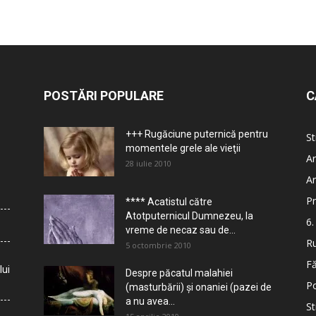
POSTĂRI POPULARE
C
+++ Rugăciune puternică pentru
St
momentele grele ale vieţii
Ar
28 iulie 2010
Ar
Pr
**** Acatistul către
Atotputernicul Dumnezeu, la
6.
vreme de necaz sau de...
Ru
5 octombrie 2010
Fă
lui
Despre păcatul malahiei
Po
(masturbării) şi onaniei (pazei de
a nu avea...
St