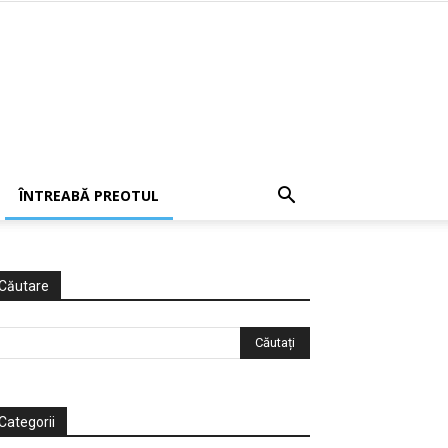
ÎNTREABĂ PREOTUL
Căutare
Categorii