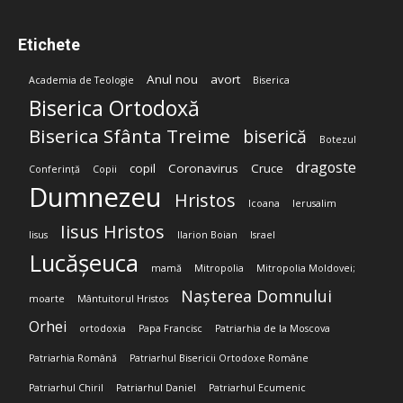
Etichete
Anul nou
avort
Academia de Teologie
Biserica
Biserica Ortodoxă
Biserica Sfânta Treime
biserică
Botezul
dragoste
copil
Coronavirus
Cruce
Conferință
Copii
Dumnezeu
Hristos
Icoana
Ierusalim
Iisus Hristos
Iisus
Ilarion Boian
Israel
Lucășeuca
mamă
Mitropolia
Mitropolia Moldovei;
Nașterea Domnului
moarte
Mântuitorul Hristos
Orhei
ortodoxia
Papa Francisc
Patriarhia de la Moscova
Patriarhia Română
Patriarhul Bisericii Ortodoxe Române
Patriarhul Chiril
Patriarhul Daniel
Patriarhul Ecumenic