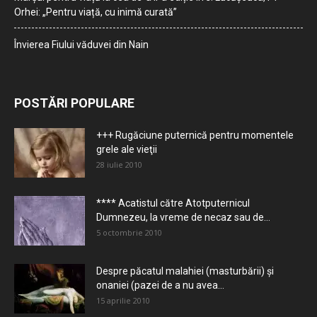
Orhei: „Pentru viață, cu inimă curată”
Învierea Fiului văduvei din Nain
POSTĂRI POPULARE
+++ Rugăciune puternică pentru momentele
grele ale vieţii
28 iulie 2010
**** Acatistul către Atotputernicul
Dumnezeu, la vreme de necaz sau de...
5 octombrie 2010
Despre păcatul malahiei (masturbării) şi
onaniei (pazei de a nu avea...
15 aprilie 2010