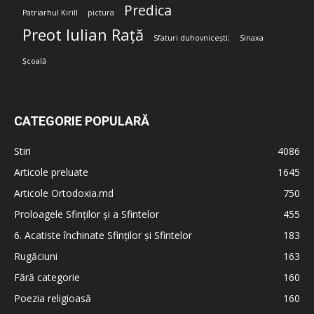
Predica
Patriarhul Kirill
pictura
Preot Iulian Rață
Sfaturi duhovnicești;
Sinaxa
Școală
CATEGORIE POPULARĂ
Stiri
4086
Articole preluate
1645
Articole Ortodoxia.md
750
Proloagele Sfinților și a Sfintelor
455
6. Acatiste închinate Sfinților și Sfintelor
183
Rugăciuni
163
Fără categorie
160
Poezia religioasă
160