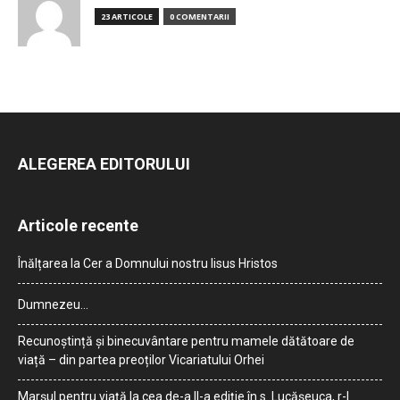
23 ARTICOLE
0 COMENTARII
ALEGEREA EDITORULUI
Articole recente
Înălțarea la Cer a Domnului nostru Iisus Hristos
Dumnezeu…
Recunoștință și binecuvântare pentru mamele dătătoare de
viață – din partea preoților Vicariatului Orhei
Marșul pentru viață la cea de-a II-a ediție în s. Lucășeuca, r-l