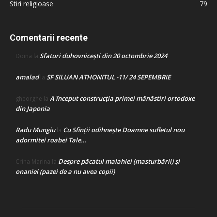
Stiri religioase
79
Comentarii recente
Sfaturi duhovnicești din 20 octombrie 2024
Doina
la
amalad
SF SILUAN ATHONITUL -11/ 24 SEPEMBRIE
la
A început construcţia primei mănăstiri ortodoxe
gheorghe
la
din Japonia
Radu Mungiu
Cu Sfinții odihnește Doamne sufletul nou
la
adormitei roabei Tale…
Despre păcatul malahiei (masturbării) şi
Crina Marina
la
onaniei (pazei de a nu avea copii)