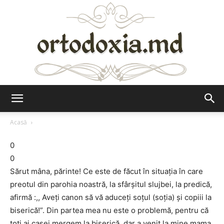
Ortodoxia.md
Acasă
0
0
Sărut mâna, părinte! Ce este de făcut în situaţia în care
preotul din parohia noastră, la sfârşitul slujbei, la predică,
afirmă :,, Aveţi canon să vă aduceţi soţul (soţia) şi copiii la
biserică!”. Din partea mea nu este o problemă, pentru că
toţi ai casei mergem la biserică, dar a venit la mine mama