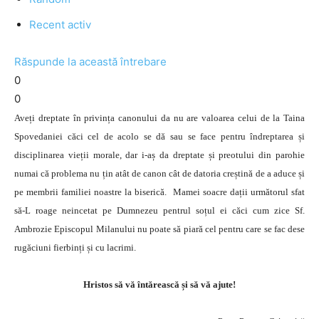
Recent activ
Răspunde la această întrebare
0
0
Aveți dreptate în privința canonului da nu are valoarea celui de la Taina
Spovedaniei căci cel de acolo se dă sau se face pentru îndreptarea și
disciplinarea vieții morale, dar i-aș da dreptate și preotului din parohie
numai că problema nu țin atât de canon cât de datoria creștină de a aduce și
pe membrii familiei noastre la biserică. Mamei soacre dații următorul sfat
să-L roage neincetat pe Dumnezeu pentrul soțul ei căci cum zice Sf.
Ambrozie Episcopul Milanului nu poate să piară cel pentru care se fac dese
rugăciuni fierbinți și cu lacrimi.
Hristos să vă întărească și să vă ajute!