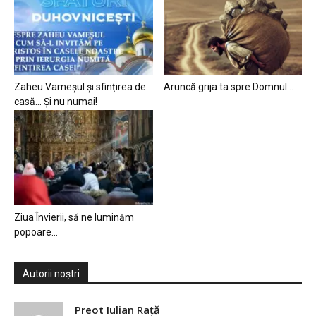
Zaheu Vameșul și sfințirea de
Aruncă grija ta spre Domnul…
casă… Și nu numai!
Ziua Învierii, să ne luminăm
popoare…
Autorii noștri
Preot Iulian Raţă