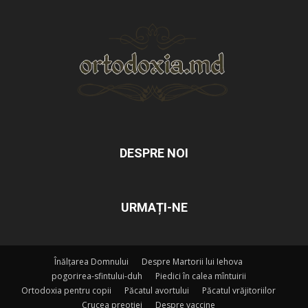
DESPRE NOI
URMAȚI-NE
Înălțarea Domnului
Despre Martorii lui Iehova
pogorirea-sfintului-duh
Piedici în calea mîntuirii
Ortodoxia pentru copii
Păcatul avortului
Păcatul vrăjitoriilor
Crucea preoției
Despre vaccine