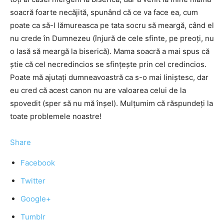
soacră foarte necăjită, spunând că ce va face ea, cum
poate ca să-l lămureasca pe tata socru să meargă, când el
nu crede în Dumnezeu (înjură de cele sfinte, pe preoţi, nu
o lasă să meargă la biserică). Mama soacră a mai spus că
ştie că cel necredincios se sfinţeşte prin cel credincios.
Poate mă ajutaţi dumneavoastră ca s-o mai liniştesc, dar
eu cred că acest canon nu are valoarea celui de la
spovedit (sper să nu mă înşel). Mulţumim că răspundeţi la
toate problemele noastre!
Share
Facebook
Twitter
Google+
Tumblr