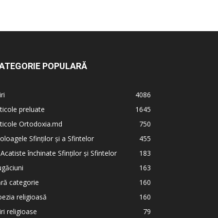
ATEGORIE POPULARĂ
iri
4086
ticole preluate
1645
ticole Ortodoxia.md
750
oloagele Sfinților și a Sfintelor
455
 Acatiste închinate Sfinților și Sfintelor
183
găciuni
163
ră categorie
160
ezia religioasă
160
iri religioase
79