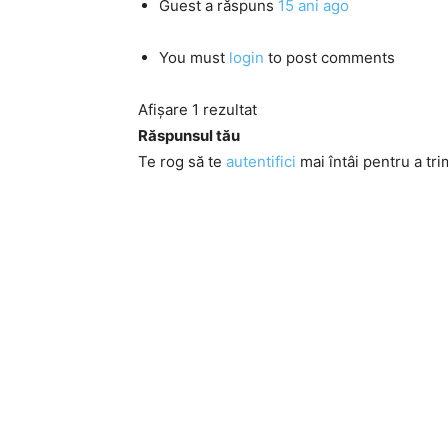
Guest
a răspuns
15 ani ago
You must
login
to post comments
Afișare 1 rezultat
Răspunsul tău
Te rog să te
autentifici
mai întâi pentru a tri