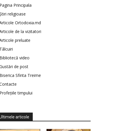
Pagina Principala
Știri religioase
Articole Ortodoxia.md
Articole de la vizitatori
Articole preluate
Tâlcuiri
Bibliotecă video
Gustări de post
Biserica Sfinta Treime
Contacte
Profețiile timpului
Ultimele articole