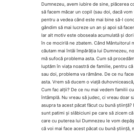
Dumnezeu, avem iubire de sine, plăcerea con
să facem măcar un copil (sau doi, dacă vom
pentru a vedea când este mai bine să-l conc
gândim să mai lucreze un an și apoi să facem
Iar alt motiv este oboseala acumulată și dorin
în ce mocirlă ne zbatem. Când Mântuitorul n
căutam mai întâi împărăția lui Dumnezeu, noi
mă sufocă problema asta. Cum să procedăm? 
luptăm în viața noastră de familie, pentru că
sau doi, problema va rămâne. De ce nu fac
asta. Vrem să ducem o viață duhovnicească, 
Cum fac alții? De ce nu mai vedem familii cu 
întâmplă. Nu vreau să judec, ci vreau doar s
asupra ta acest păcat făcut cu bună știință?
sunt patimi și slăbiciuni pe care să zicem că
care cu puterea lui Dumnezeu le vom depăși.
că voi mai face acest păcat cu bună știință