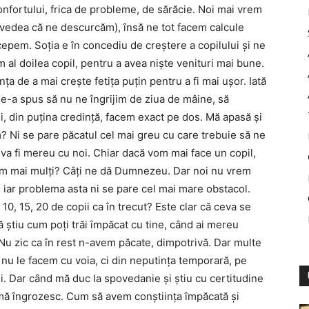
fortului, frica de probleme, de sărăcie. Noi mai vrem
 vedea că ne descurcăm), însă ne tot facem calcule
epem. Soția e în concediu de creștere a copilului și ne
 al doilea copil, pentru a avea niște venituri mai bune.
ța de a mai crește fetița puțin pentru a fi mai ușor. Iată
e-a spus să nu ne îngrijim de ziua de mâine, să
, din puțina credință, facem exact pe dos. Mă apasă și
Ni se pare păcatul cel mai greu cu care trebuie să ne
 va fi mereu cu noi. Chiar dacă vom mai face un copil,
em mai mulți? Câți ne dă Dumnezeu. Dar noi nu vrem
iar problema asta ni se pare cel mai mare obstacol.
10, 15, 20 de copii ca în trecut? Este clar că ceva se
ă știu cum poți trăi împăcat cu tine, când ai mereu
 Nu zic ca în rest n-avem păcate, dimpotrivă. Dar multe
 nu le facem cu voia, ci din neputința temporară, pe
 Dar când mă duc la spovedanie și știu cu certitudine
, mă îngrozesc. Cum să avem conștiința împăcată și