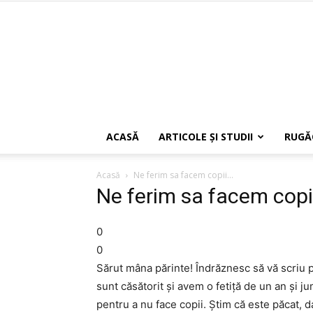
ACASĂ
ARTICOLE ŞI STUDII
RUGĂ
Acasă
Ne ferim sa facem copii...
Ne ferim sa facem copii
0
0
Sărut mâna părinte! Îndrăznesc să vă scriu p
sunt căsătorit și avem o fetiță de un an și j
pentru a nu face copii. Știm că este păcat, 