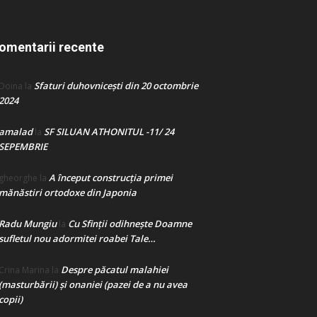
omentarii recente
Sfaturi duhovnicești din 20 octombrie
Doina
la
2024
amalad
SF SILUAN ATHONITUL -11/ 24
la
SEPEMBRIE
A început construcţia primei
gheorghe
la
mănăstiri ortodoxe din Japonia
Radu Mungiu
Cu Sfinții odihnește Doamne
la
sufletul nou adormitei roabei Tale…
Despre păcatul malahiei
Crina Marina
la
(masturbării) şi onaniei (pazei de a nu avea
copii)