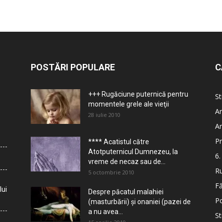
POSTĂRI POPULARE
C
+++ Rugăciune puternică pentru
St
momentele grele ale vieţii
Ar
28 iulie 2010
Ar
Pr
**** Acatistul către
Atotputernicul Dumnezeu, la
6.
vreme de necaz sau de...
Ru
5 octombrie 2010
Fă
lui
Despre păcatul malahiei
Po
(masturbării) şi onaniei (pazei de
a nu avea...
St