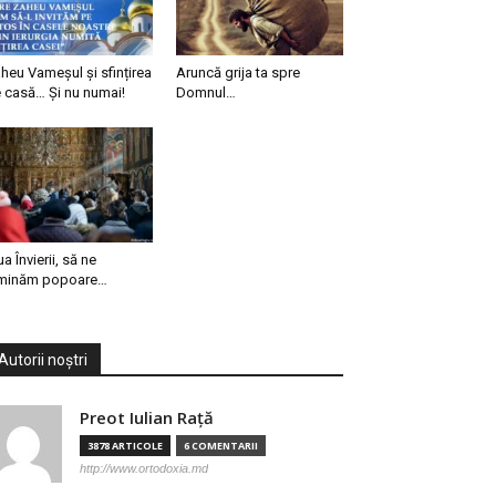
heu Vameșul și sfințirea
Aruncă grija ta spre
 casă… Și nu numai!
Domnul…
ua Învierii, să ne
minăm popoare…
Autorii noștri
Preot Iulian Raţă
3878 ARTICOLE
6 COMENTARII
http://www.ortodoxia.md