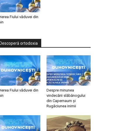
vierea Fiului văduvei din
in
Descoperă ortodoxia
vierea Fiului văduvei din
Despre minunea
in
vindecării slăbănogului
din Capernaum și
Rugăciunea inimii