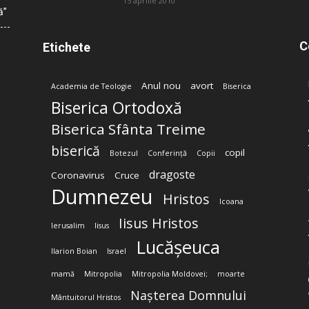
15 aprilie 2010
ă”
C
Etichete
Anul nou
avort
Academia de Teologie
Biserica
Biserica Ortodoxă
Biserica Sfânta Treime
biserică
copil
Botezul
Conferință
Copii
dragoste
Coronavirus
Cruce
Dumnezeu
Hristos
Icoana
Iisus Hristos
Ierusalim
Iisus
Lucășeuca
Ilarion Boian
Israel
mamă
Mitropolia
Mitropolia Moldovei;
moarte
Nașterea Domnului
Mântuitorul Hristos