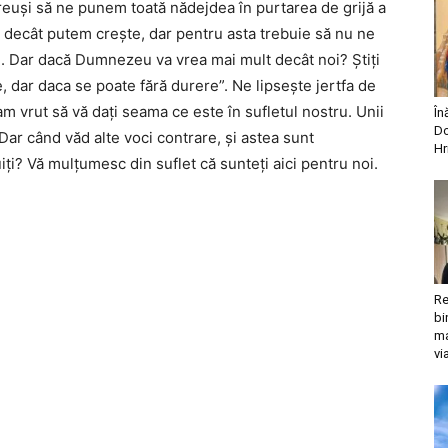
reuși să ne punem toată nădejdea în purtarea de grijă a
i decât putem crește, dar pentru asta trebuie să nu ne
 Dar dacă Dumnezeu va vrea mai mult decât noi? Știți
dar daca se poate fără durere”. Ne lipsește jertfa de
m vrut să vă dați seama ce este în sufletul nostru. Unii
În
Do
Dar când văd alte voci contrare, și astea sunt
Hr
uiți? Vă mulțumesc din suflet că sunteți aici pentru noi.
Re
bi
ma
vi