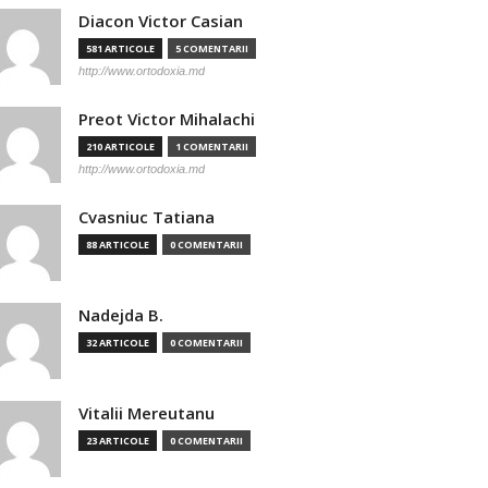
Diacon Victor Casian
581 ARTICOLE
5 COMENTARII
http://www.ortodoxia.md
Preot Victor Mihalachi
210 ARTICOLE
1 COMENTARII
http://www.ortodoxia.md
Cvasniuc Tatiana
88 ARTICOLE
0 COMENTARII
Nadejda B.
32 ARTICOLE
0 COMENTARII
Vitalii Mereutanu
23 ARTICOLE
0 COMENTARII