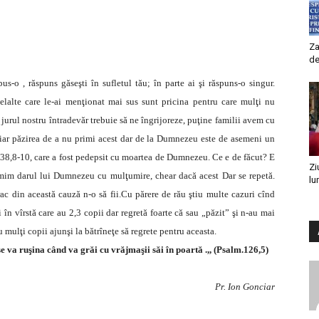
Za
de
pus-o , răspuns găseşti în sufletul tău; în parte ai şi răspuns-o singur.
lelalte care le-ai menţionat mai sus sunt pricina pentru care mulţi nu
jurul nostru întradevăr trebuie să ne îngrijoreze, puţine familii avem cu
, iar păzirea de a nu primi acest dar de la Dumnezeu este de asemeni un
38,8-10, care a fost pedepsit cu moartea de Dumnezeu. Ce e de făcut? E
Zi
imim darul lui Dumnezeu cu mulţumire, chear dacă acest Dar se repetă.
lu
ac din această cauză n-o să fii.Cu părere de rău ştiu multe cazuri cînd
 în vîrstă care au 2,3 copii dar regretă foarte că sau „păzit” şi n-au mai
u mulţi copii ajunşi la bătrîneţe să regrete pentru aceasta.
e va ruşina când va grăi cu vrăjmaşii săi în poartă .,, (Psalm.126,5)
Pr. Ion Gonciar