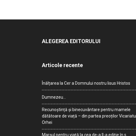
ALEGEREA EDITORULUI
Articole recente
Înălțarea la Cer a Domnului nostru Iisus Hristos
Dumnezeu…
Recunoștință și binecuvântare pentru mamele
dătătoare de viață – din partea preoților Vicariatu
Orhei
Marșul pentru viață la cea de-a II-a ediție în s.