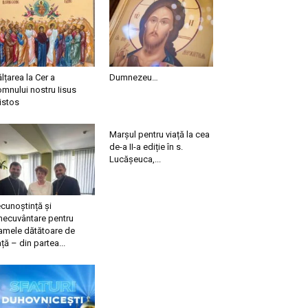
ălțarea la Cer a
Dumnezeu…
mnului nostru Iisus
istos
Marșul pentru viață la cea
de-a II-a ediție în s.
Lucășeuca,...
cunoștință și
necuvântare pentru
mele dătătoare de
ață – din partea...