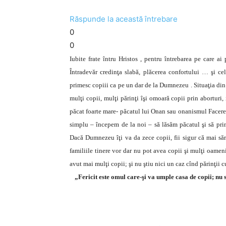
Răspunde la această întrebare
0
0
Iubite frate întru Hristos , pentru întrebarea pe care ai 
Întradevăr credinţa slabă, plăcerea confortului … şi ce
primesc copiii ca pe un dar de la Dumnezeu . Situaţia din 
mulţi copii, mulţi părinţi îşi omoară copii prin aborturi
păcat foarte mare- păcatul lui Onan sau onanismul Facere
simplu – începem de la noi – să lăsăm păcatul şi să pr
Dacă Dumnezeu îţi va da zece copii, fii sigur că mai săr
familiile tinere vor dar nu pot avea copii şi mulţi oameni
avut mai mulţi copii; şi nu ştiu nici un caz cînd părinţii c
„Fericit este omul care-şi va umple casa de copii; nu s