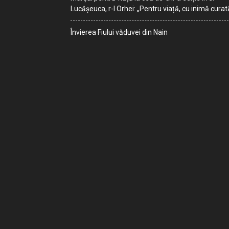
Lucășeuca, r-l Orhei: „Pentru viață, cu inimă curat
Învierea Fiului văduvei din Nain