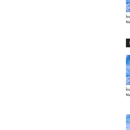
În
Na
În
Na