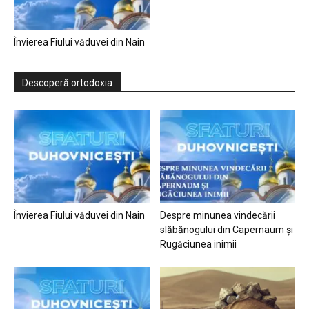
Învierea Fiului văduvei din Nain
Descoperă ortodoxia
Învierea Fiului văduvei din Nain
Despre minunea vindecării
slăbănogului din Capernaum și
Rugăciunea inimii