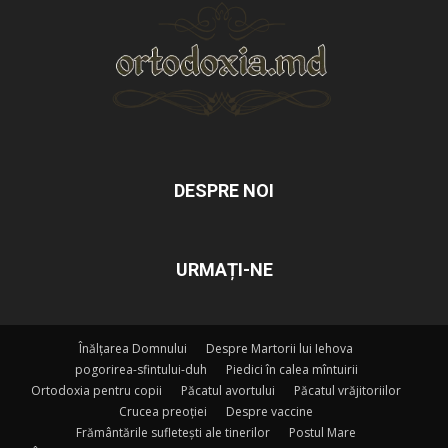
DESPRE NOI
URMAȚI-NE
Înălțarea Domnului
Despre Martorii lui Iehova
pogorirea-sfintului-duh
Piedici în calea mîntuirii
Ortodoxia pentru copii
Păcatul avortului
Păcatul vrăjitoriilor
Crucea preoției
Despre vaccine
Frământările sufletești ale tinerilor
Postul Mare