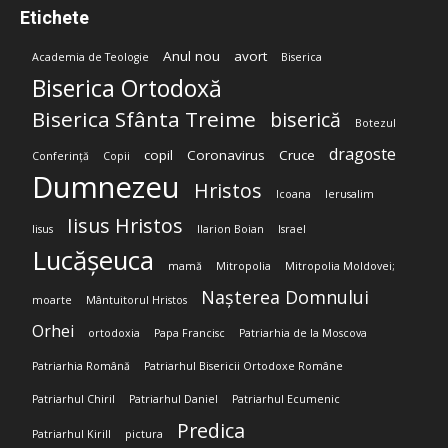
Etichete
Anul nou
avort
Academia de Teologie
Biserica
Biserica Ortodoxă
Biserica Sfânta Treime
biserică
Botezul
dragoste
copil
Coronavirus
Cruce
Conferință
Copii
Dumnezeu
Hristos
Icoana
Ierusalim
Iisus Hristos
Iisus
Ilarion Boian
Israel
Lucășeuca
mamă
Mitropolia
Mitropolia Moldovei;
Nașterea Domnului
moarte
Mântuitorul Hristos
Orhei
ortodoxia
Papa Francisc
Patriarhia de la Moscova
Patriarhia Română
Patriarhul Bisericii Ortodoxe Române
Patriarhul Chiril
Patriarhul Daniel
Patriarhul Ecumenic
Predica
Patriarhul Kirill
pictura