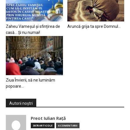
Zaheu Vameșul și sfințirea de
Aruncă grija ta spre Domnul…
casă… Și nu numai!
Ziua Învierii, să ne luminăm
popoare…
Autorii noștri
Preot Iulian Raţă
3878 ARTICOLE
6 COMENTARII