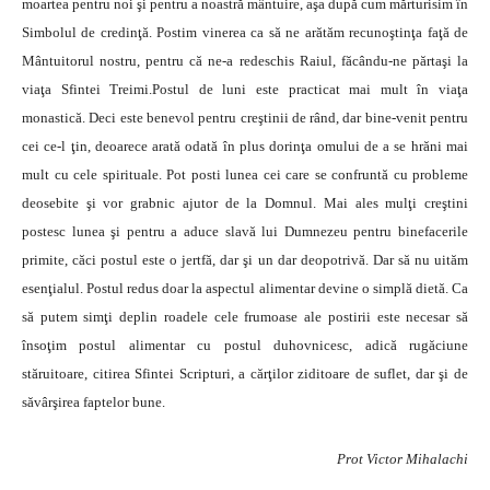
moartea pentru noi şi pentru a noastră mântuire, aşa după cum mărturisim în
Simbolul de credinţă. Postim vinerea ca să ne arătăm recunoştinţa faţă de
Mântuitorul nostru, pentru că ne-a redeschis Raiul, făcându-ne părtaşi la
viaţa Sfintei Treimi.Postul de luni este practicat mai mult în viaţa
monastică. Deci este benevol pentru creştinii de rând, dar bine-venit pentru
cei ce-l ţin, deoarece arată odată în plus dorinţa omului de a se hrăni mai
mult cu cele spirituale. Pot posti lunea cei care se confruntă cu probleme
deosebite şi vor grabnic ajutor de la Domnul. Mai ales mulţi creştini
postesc lunea şi pentru a aduce slavă lui Dumnezeu pentru binefacerile
primite, căci postul este o jertfă, dar şi un dar deopotrivă. Dar să nu uităm
esenţialul. Postul redus doar la aspectul alimentar devine o simplă dietă. Ca
să putem simţi deplin roadele cele frumoase ale postirii este necesar să
însoţim postul alimentar cu postul duhovnicesc, adică rugăciune
stăruitoare, citirea Sfintei Scripturi, a cărţilor ziditoare de suflet, dar şi de
săvârşirea faptelor bune.
Prot Victor Mihalachi