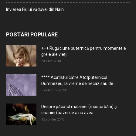
Învierea Fiului văduvei din Nain
POSTĂRI POPULARE
+++ Rugăciune puternică pentru momentele
grele ale vieţii
28 iulie 2010
**** Acatistul către Atotputernicul
Dumnezeu, la vreme de necaz sau de...
5 octombrie 2010
Despre păcatul malahiei (masturbării) şi
onaniei (pazei de a nu avea...
15 aprilie 2010