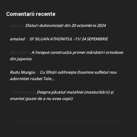
Comentarii recente
Sfaturi duhovnicești din 20 octombrie 2024
Doina
la
amalad
SF SILUAN ATHONITUL -11/ 24 SEPEMBRIE
la
A început construcţia primei mănăstiri ortodoxe
gheorghe
la
din Japonia
Radu Mungiu
Cu Sfinții odihnește Doamne sufletul nou
la
adormitei roabei Tale…
Despre păcatul malahiei (masturbării) şi
Crina Marina
la
onaniei (pazei de a nu avea copii)