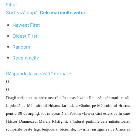
Filter
Sortează după:
Cele mai multe voturi
Newest First
Oldest First
Random
Recent activ
Răspunde la această întrebare
0
0
Dragii mei, postim miercurea căci în această zi au făcut sfat cărturarii ca să-
L prindă pe Mântuitorul Hristos, iar Iuda a vândut pe Mântuitorul Hristos
pentru 30 de arginţi, tot în această zi. Postim vinerea căci este ziua în care
Hristos Dumnezeu, Marele Răstignit, a îndurat patimile cele mântuitoare:
scuipările peste faţă, batjocura, biciuirile, lovirile, răstignirea pe Cruce şi