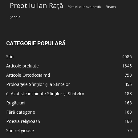
Preot Iulian Rață
Sfaturi duhovnicești;
Sinaxa
Școală
CATEGORIE POPULARĂ
Stiri
4086
Articole preluate
1645
Articole Ortodoxia.md
750
Proloagele Sfinților și a Sfintelor
455
6. Acatiste închinate Sfinților și Sfintelor
183
Rugăciuni
163
Fără categorie
160
Poezia religioasă
160
Stiri religioase
79