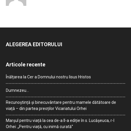
ALEGEREA EDITORULUI
Articole recente
Înălțarea la Cer a Domnului nostru Iisus Hristos
Dumnezeu…
Recunoștință și binecuvântare pentru mamele dătătoare de
viață – din partea preoților Vicariatului Orhei
Marșul pentru viață la cea de-a II-a ediție în s. Lucășeuca, r-l
Orhei: „Pentru viață, cu inimă curată”