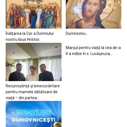
Înălțarea la Cer a Domnului
Dumnezeu…
nostru Iisus Hristos
Marșul pentru viață la cea de-a
II-a ediție în s. Lucășeuca,...
Recunoștință și binecuvântare
pentru mamele dătătoare de
viață – din partea...