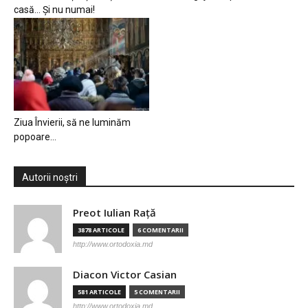
casă… Și nu numai!
Ziua Învierii, să ne luminăm
popoare…
Autorii noștri
Preot Iulian Raţă
3878 ARTICOLE
6 COMENTARII
http://www.ortodoxia.md
Diacon Victor Casian
581 ARTICOLE
5 COMENTARII
http://www.ortodoxia.md