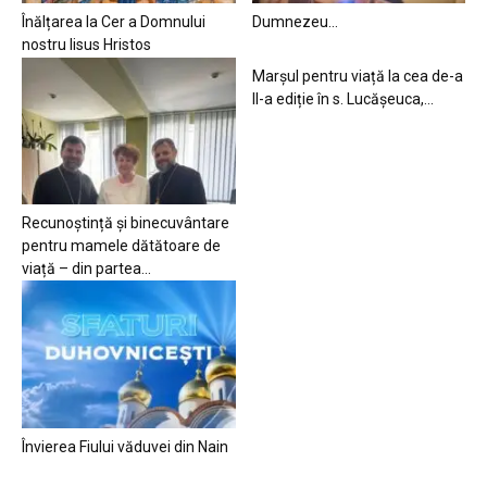
Înălțarea la Cer a Domnului
Dumnezeu…
nostru Iisus Hristos
Marșul pentru viață la cea de-a
II-a ediție în s. Lucășeuca,...
Recunoștință și binecuvântare
pentru mamele dătătoare de
viață – din partea...
Învierea Fiului văduvei din Nain