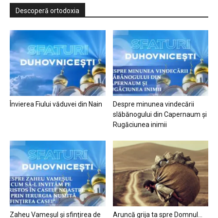
Descoperă ortodoxia
Învierea Fiului văduvei din Nain
Despre minunea vindecării
slăbănogului din Capernaum și
Rugăciunea inimii
Zaheu Vameșul și sfințirea de
Aruncă grija ta spre Domnul…