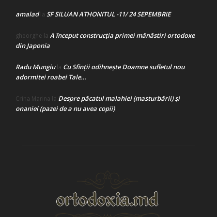
amalad
SF SILUAN ATHONITUL -11/ 24 SEPEMBRIE
la
A început construcţia primei mănăstiri ortodoxe
gheorghe
la
din Japonia
Radu Mungiu
Cu Sfinții odihnește Doamne sufletul nou
la
adormitei roabei Tale…
Despre păcatul malahiei (masturbării) şi
Crina Marina
la
onaniei (pazei de a nu avea copii)