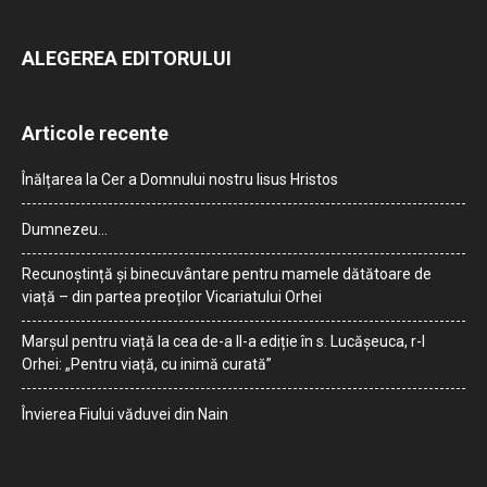
ALEGEREA EDITORULUI
Articole recente
Înălțarea la Cer a Domnului nostru Iisus Hristos
Dumnezeu…
Recunoștință și binecuvântare pentru mamele dătătoare de
viață – din partea preoților Vicariatului Orhei
Marșul pentru viață la cea de-a II-a ediție în s. Lucășeuca, r-l
Orhei: „Pentru viață, cu inimă curată”
Învierea Fiului văduvei din Nain