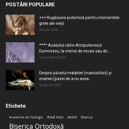
POSTĂRI POPULARE
+++ Rugăciune puternică pentru momentele
grele ale vieţii
28 iulie 2010
**** Acatistul către Atotputernicul
Dumnezeu, la vreme de necaz sau de...
5 octombrie 2010
Despre păcatul malahiei (masturbării) şi
onaniei (pazei de a nu avea...
15 aprilie 2010
Etichete
Anul nou
avort
Academia de Teologie
Biserica
Biserica Ortodoxă