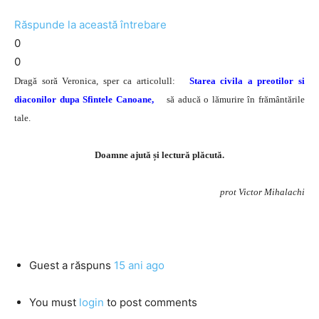
Răspunde la această întrebare
0
0
Dragă soră Veronica, sper ca articolull:
Starea civila a preotilor si
diaconilor dupa Sfintele Canoane,
să aducă o lămurire în frământările
tale.
Doamne ajută și lectură plăcută.
prot Victor Mihalachi
Guest
a răspuns
15 ani ago
You must
login
to post comments