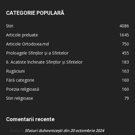
CATEGORIE POPULARĂ
Stiri
4086
Articole preluate
1645
Articole Ortodoxia.md
750
Proloagele Sfinților și a Sfintelor
455
6. Acatiste închinate Sfinților și Sfintelor
183
Rugăciuni
163
Fără categorie
160
Poezia religioasă
160
Stiri religioase
79
Comentarii recente
Sfaturi duhovnicești din 20 octombrie 2024
Doina
la