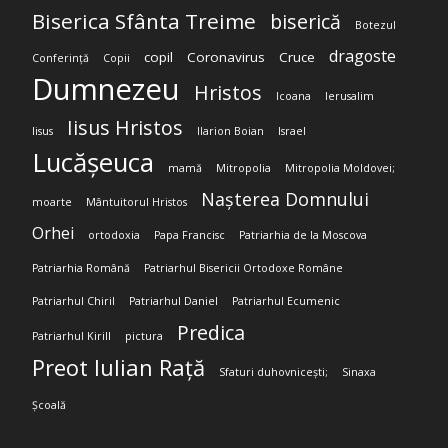
Biserica Sfânta Treime
biserică
Botezul
dragoste
copil
Coronavirus
Cruce
Conferință
Copii
Dumnezeu
Hristos
Icoana
Ierusalim
Iisus Hristos
Iisus
Ilarion Boian
Israel
Lucășeuca
mamă
Mitropolia
Mitropolia Moldovei;
Nașterea Domnului
moarte
Mântuitorul Hristos
Orhei
ortodoxia
Papa Francisc
Patriarhia de la Moscova
Patriarhia Română
Patriarhul Bisericii Ortodoxe Române
Patriarhul Chiril
Patriarhul Daniel
Patriarhul Ecumenic
Predica
Patriarhul Kirill
pictura
Preot Iulian Rață
Sfaturi duhovnicești;
Sinaxa
Școală