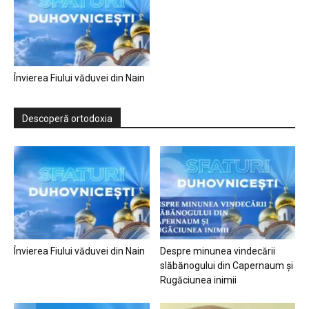
Învierea Fiului văduvei din Nain
Descoperă ortodoxia
Învierea Fiului văduvei din Nain
Despre minunea vindecării
slăbănogului din Capernaum și
Rugăciunea inimii