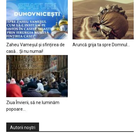
Zaheu Vameșul și sfințirea de
Aruncă grija ta spre Domnul…
casă… Și nu numai!
Ziua Învierii, să ne luminăm
popoare…
Autorii noștri