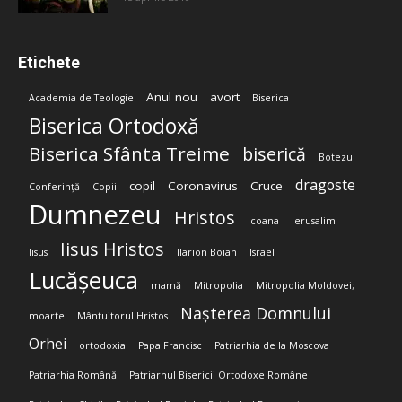
Etichete
Anul nou
avort
Academia de Teologie
Biserica
Biserica Ortodoxă
Biserica Sfânta Treime
biserică
Botezul
dragoste
copil
Coronavirus
Cruce
Conferință
Copii
Dumnezeu
Hristos
Icoana
Ierusalim
Iisus Hristos
Iisus
Ilarion Boian
Israel
Lucășeuca
mamă
Mitropolia
Mitropolia Moldovei;
Nașterea Domnului
moarte
Mântuitorul Hristos
Orhei
ortodoxia
Papa Francisc
Patriarhia de la Moscova
Patriarhia Română
Patriarhul Bisericii Ortodoxe Române