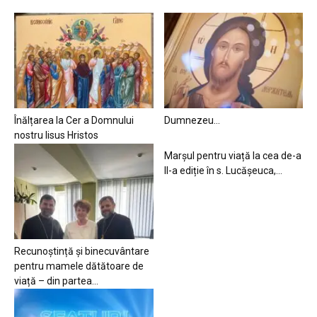
Înălțarea la Cer a Domnului
Dumnezeu…
nostru Iisus Hristos
Marșul pentru viață la cea de-a
II-a ediție în s. Lucășeuca,...
Recunoștință și binecuvântare
pentru mamele dătătoare de
viață – din partea...