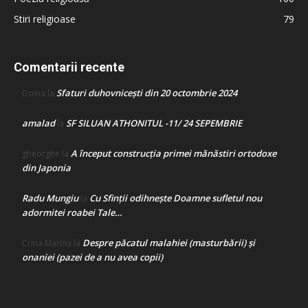
Stiri religioase
79
Comentarii recente
Sfaturi duhovnicești din 20 octombrie 2024
Doina
la
amalad
SF SILUAN ATHONITUL -11/ 24 SEPEMBRIE
la
A început construcţia primei mănăstiri ortodoxe
gheorghe
la
din Japonia
Radu Mungiu
Cu Sfinții odihnește Doamne sufletul nou
la
adormitei roabei Tale…
Despre păcatul malahiei (masturbării) şi
Crina Marina
la
onaniei (pazei de a nu avea copii)