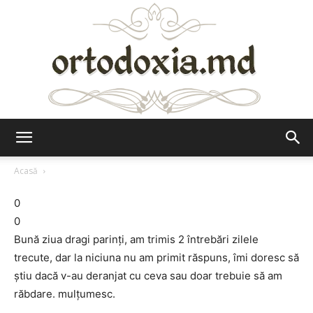
Ortodoxia.md
Acasă
0
0
Bună ziua dragi parinți, am trimis 2 întrebări zilele
trecute, dar la niciuna nu am primit răspuns, îmi doresc să
știu dacă v-au deranjat cu ceva sau doar trebuie să am
răbdare. mulțumesc.