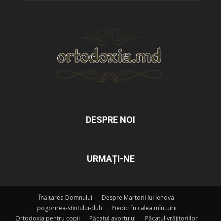
DESPRE NOI
URMAȚI-NE
Înălțarea Domnului
Despre Martorii lui Iehova
pogorirea-sfintului-duh
Piedici în calea mîntuirii
Ortodoxia pentru copii
Păcatul avortului
Păcatul vrăjitoriilor