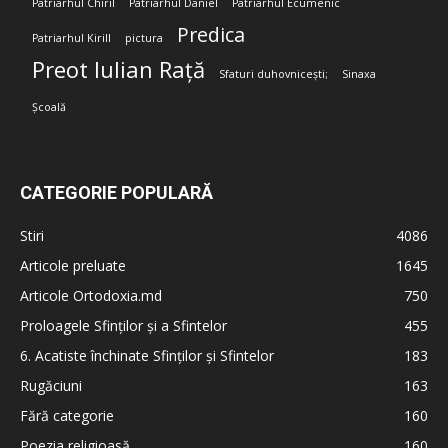
Patriarhul Chiril
Patriarhul Daniel
Patriarhul Ecumenic
Predica
Patriarhul Kirill
pictura
Preot Iulian Rață
Sfaturi duhovnicești;
Sinaxa
Școală
CATEGORIE POPULARĂ
Stiri
4086
Articole preluate
1645
Articole Ortodoxia.md
750
Proloagele Sfinților și a Sfintelor
455
6. Acatiste închinate Sfinților și Sfintelor
183
Rugăciuni
163
Fără categorie
160
Poezia religioasă
160