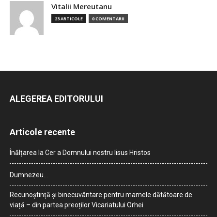
Vitalii Mereutanu
23 ARTICOLE
0 COMENTARII
ALEGEREA EDITORULUI
Articole recente
Înălțarea la Cer a Domnului nostru Iisus Hristos
Dumnezeu…
Recunoștință și binecuvântare pentru mamele dătătoare de
viață – din partea preoților Vicariatului Orhei