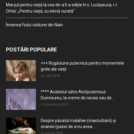
Marșul pentru viață la cea de-a II-a ediție în s. Lucășeuca, r-l
Orhei: „Pentru viață, cu inimă curată”
Învierea Fiului văduvei din Nain
POSTĂRI POPULARE
+++ Rugăciune puternică pentru momentele
grele ale vieţii
28 iulie 2010
**** Acatistul către Atotputernicul
Dumnezeu, la vreme de necaz sau de...
5 octombrie 2010
Despre păcatul malahiei (masturbării) şi
onaniei (pazei de a nu avea...
15 aprilie 2010