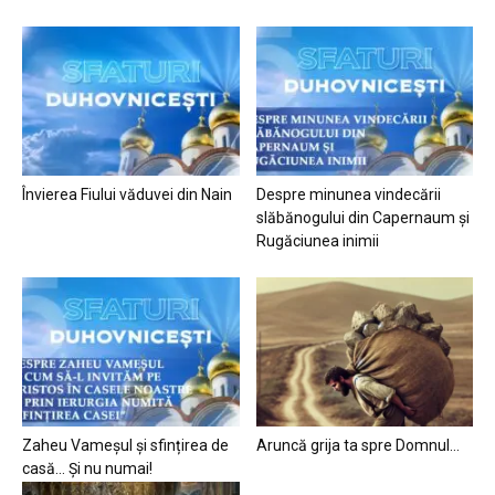
Învierea Fiului văduvei din Nain
Despre minunea vindecării
slăbănogului din Capernaum și
Rugăciunea inimii
Zaheu Vameșul și sfințirea de
Aruncă grija ta spre Domnul…
casă… Și nu numai!