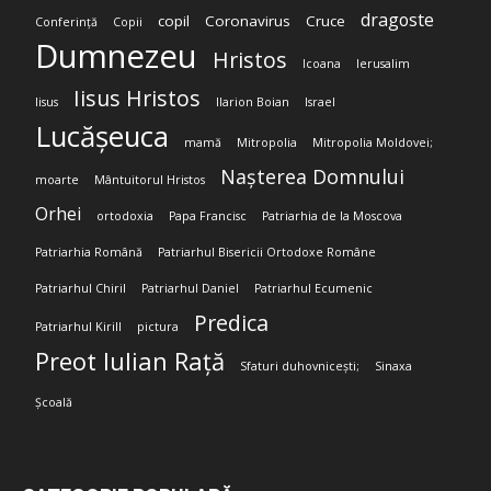
dragoste
copil
Coronavirus
Cruce
Conferință
Copii
Dumnezeu
Hristos
Icoana
Ierusalim
Iisus Hristos
Iisus
Ilarion Boian
Israel
Lucășeuca
mamă
Mitropolia
Mitropolia Moldovei;
Nașterea Domnului
moarte
Mântuitorul Hristos
Orhei
ortodoxia
Papa Francisc
Patriarhia de la Moscova
Patriarhia Română
Patriarhul Bisericii Ortodoxe Române
Patriarhul Chiril
Patriarhul Daniel
Patriarhul Ecumenic
Predica
Patriarhul Kirill
pictura
Preot Iulian Rață
Sfaturi duhovnicești;
Sinaxa
Școală