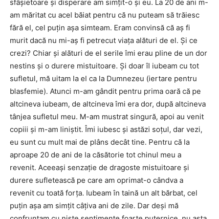
sfâșietoare și disperare am simțit-o și eu. La 20 de ani m-
am măritat cu acel băiat pentru că nu puteam să trăiesc
fără el, cel puțin așa simteam. Eram convinsă că aș fi
murit dacă nu mi-aș fi petrecut viața alături de el. Și ce
crezi? Chiar și alături de el serile îmi erau pline de un dor
nestins și o durere mistuitoare. Și doar îl iubeam cu tot
sufletul, mă uitam la el ca la Dumnezeu (iertare pentru
blasfemie). Atunci m-am gândit pentru prima oară că pe
altcineva iubeam, de altcineva îmi era dor, după altcineva
tânjea sufletul meu. M-am mustrat singură, apoi au venit
copiii și m-am liniștit. Îmi iubesc și astăzi soțul, dar vezi,
eu sunt cu mult mai de plâns decât tine. Pentru că la
aproape 20 de ani de la căsătorie tot chinul meu a
revenit. Aceeași senzație de dragoste mistuitoare și
durere sufletească pe care am oprimat-o cândva a
revenit cu toată forța. Iubeam în taină un alt bărbat, cel
puțin așa am simțit câțiva ani de zile. Dar deși mă
confruntam cu niște sentimente foarte puternice, nu asta