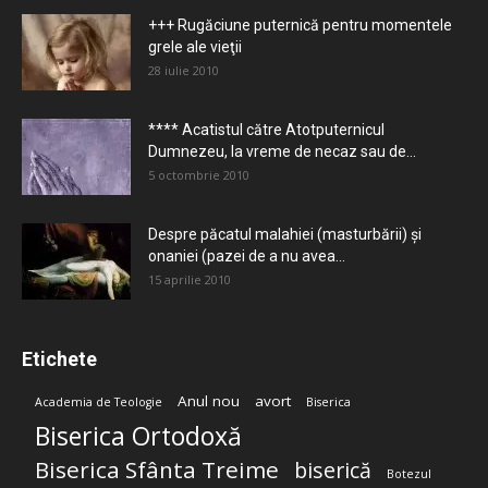
+++ Rugăciune puternică pentru momentele
grele ale vieţii
28 iulie 2010
**** Acatistul către Atotputernicul
Dumnezeu, la vreme de necaz sau de...
5 octombrie 2010
Despre păcatul malahiei (masturbării) şi
onaniei (pazei de a nu avea...
15 aprilie 2010
Etichete
Anul nou
avort
Academia de Teologie
Biserica
Biserica Ortodoxă
Biserica Sfânta Treime
biserică
Botezul