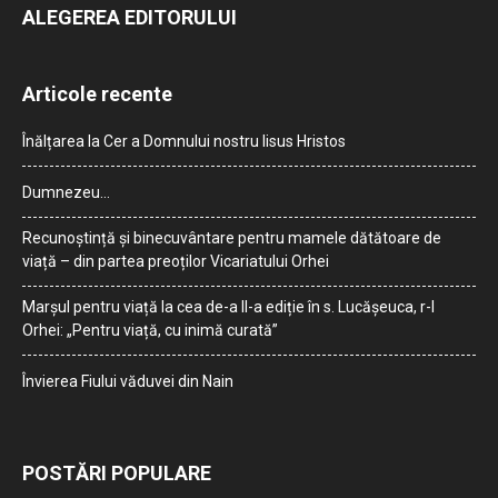
ALEGEREA EDITORULUI
Articole recente
Înălțarea la Cer a Domnului nostru Iisus Hristos
Dumnezeu…
Recunoștință și binecuvântare pentru mamele dătătoare de
viață – din partea preoților Vicariatului Orhei
Marșul pentru viață la cea de-a II-a ediție în s. Lucășeuca, r-l
Orhei: „Pentru viață, cu inimă curată”
Învierea Fiului văduvei din Nain
POSTĂRI POPULARE