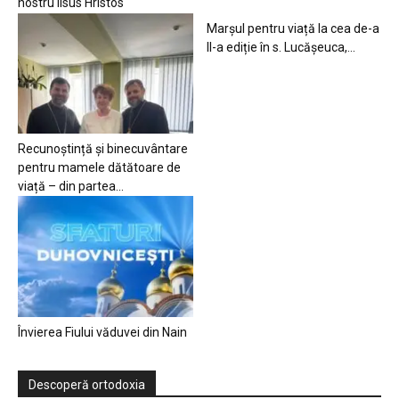
nostru Iisus Hristos
Marșul pentru viață la cea de-a
II-a ediție în s. Lucășeuca,...
Recunoștință și binecuvântare
pentru mamele dătătoare de
viață – din partea...
Învierea Fiului văduvei din Nain
Descoperă ortodoxia