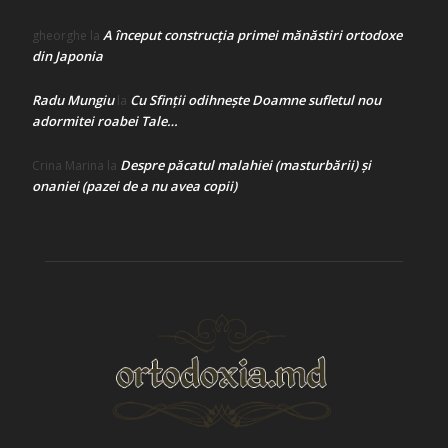
A început construcţia primei mănăstiri ortodoxe
gheorghe
la
din Japonia
Radu Mungiu
Cu Sfinții odihnește Doamne sufletul nou
la
adormitei roabei Tale…
Despre păcatul malahiei (masturbării) şi
Crina Marina
la
onaniei (pazei de a nu avea copii)