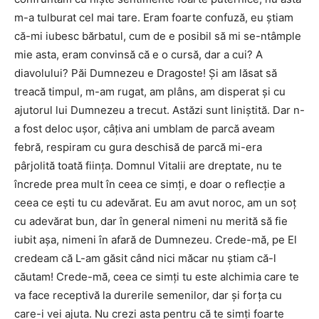
m-a tulburat cel mai tare. Eram foarte confuză, eu ştiam
că-mi iubesc bărbatul, cum de e posibil să mi se-ntâmple
mie asta, eram convinsă că e o cursă, dar a cui? A
diavolului? Păi Dumnezeu e Dragoste! Și am lăsat să
treacă timpul, m-am rugat, am plâns, am disperat și cu
ajutorul lui Dumnezeu a trecut. Astăzi sunt liniștită. Dar n-
a fost deloc ușor, câțiva ani umblam de parcă aveam
febră, respiram cu gura deschisă de parcă mi-era
pârjolită toată ființa. Domnul Vitalii are dreptate, nu te
încrede prea mult în ceea ce simți, e doar o reflecție a
ceea ce ești tu cu adevărat. Eu am avut noroc, am un soț
cu adevărat bun, dar în general nimeni nu merită să fie
iubit așa, nimeni în afară de Dumnezeu. Crede-mă, pe El
credeam că L-am găsit când nici măcar nu știam că-l
căutam! Crede-mă, ceea ce simți tu este alchimia care te
va face receptivă la durerile semenilor, dar și forța cu
care-i vei ajuta. Nu crezi asta pentru că te simți foarte