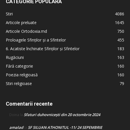
CATEGORIE POPULARĂ
Stiri
4086
Articole preluate
1645
Articole Ortodoxia.md
750
Proloagele Sfinților și a Sfintelor
455
6. Acatiste închinate Sfinților și Sfintelor
183
Rugăciuni
163
Fără categorie
160
Poezia religioasă
160
Stiri religioase
79
Comentarii recente
Sfaturi duhovnicești din 20 octombrie 2024
Doina
la
amalad
SF SILUAN ATHONITUL -11/ 24 SEPEMBRIE
la