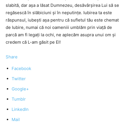
slabită, dar așa a lăsat Dumnezeu, desăvârșirea Lui să se
regăsescă în slăbiciuni și în neputințe. Iubirea ta este
răspunsul, iubești așa pentru că sufletul tău este chemat
de Iubire, numai că noi oameniii umblăm prin viață de
parcă am fi legați la ochi, ne aplecăm asupra unui om și
credem că L-am găsit pe El!
Share
Facebook
Twitter
Google+
Tumblr
LinkedIn
Mail