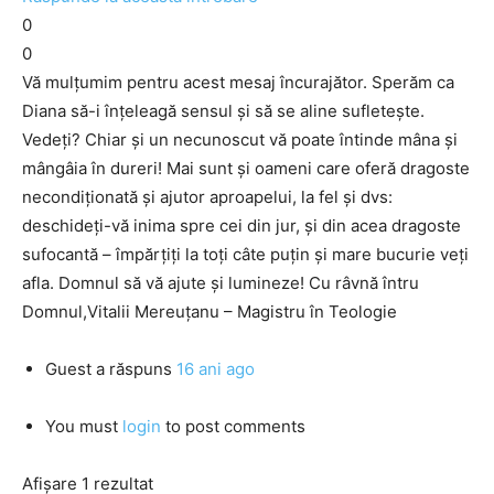
0
0
Vă mulţumim pentru acest mesaj încurajător. Sperăm ca
Diana să-i înţeleagă sensul şi să se aline sufleteşte.
Vedeţi? Chiar şi un necunoscut vă poate întinde mâna şi
mângâia în dureri! Mai sunt şi oameni care oferă dragoste
necondiţionată şi ajutor aproapelui, la fel şi dvs:
deschideţi-vă inima spre cei din jur, şi din acea dragoste
sufocantă – împărţiţi la toţi câte puţin şi mare bucurie veţi
afla. Domnul să vă ajute şi lumineze! Cu râvnă întru
Domnul,Vitalii Mereuţanu – Magistru în Teologie
Guest
a răspuns
16 ani ago
You must
login
to post comments
Afișare 1 rezultat