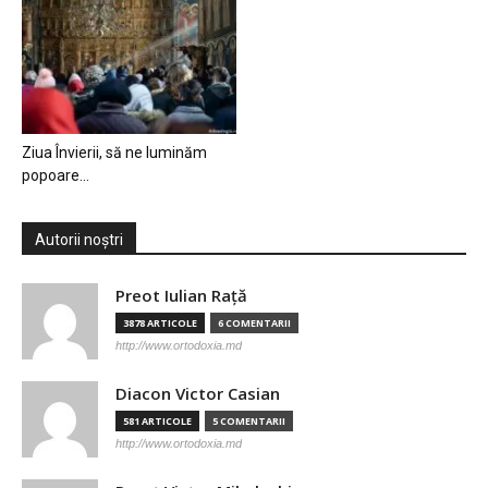
Ziua Învierii, să ne luminăm
popoare…
Autorii noștri
Preot Iulian Raţă
3878 ARTICOLE
6 COMENTARII
http://www.ortodoxia.md
Diacon Victor Casian
581 ARTICOLE
5 COMENTARII
http://www.ortodoxia.md