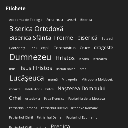
Etichete
Anul nou
avort
Academia de Teologie
Biserica
Biserica Ortodoxă
Biserica Sfânta Treime
biserică
Botezul
dragoste
copil
Coronavirus
Cruce
Conferință
Copii
Dumnezeu
Hristos
Icoana
Ierusalim
Iisus Hristos
Iisus
Ilarion Boian
Israel
Lucășeuca
mamă
Mitropolia
Mitropolia Moldovei;
Nașterea Domnului
moarte
Mântuitorul Hristos
Orhei
ortodoxia
Papa Francisc
Patriarhia de la Moscova
Patriarhia Română
Patriarhul Bisericii Ortodoxe Române
Patriarhul Chiril
Patriarhul Daniel
Patriarhul Ecumenic
Predica
Patriarhul Kirill
pictura