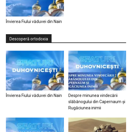
Învierea Fiului văduvei din Nain
Descoperă ortodoxia
Învierea Fiului văduvei din Nain
Despre minunea vindecării
slăbănogului din Capernaum și
Rugăciunea inimii