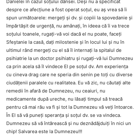
Danielei în cazul soţului dânsei. Deşi nu a specificat
despre ce afecţiune a fost operat soţul, eu aş vrea să îi
spun următoarele: mergeţi şi dv. şi copiii la spovedanie şi
împărtăşit de urgenţă, nu amânaţi, în ideea că îi va trece
soţului toanele, rugaţi-vă voi dacă el nu poate, faceţi
Sfeştanie la casă, daţi milostenie şi în locul lui şi nu în
ultimul rând mergeţi cu el să îl internaţi la spitalul de
psihiatrie la un doctor psihiatru şi rugaţi-vă lui Dumnezeu
ca prin acela să îl vindece El pe soţul dv. Am experienţa
cu cineva drag care ne speria din senin pe toţi cu diverse
ciudăţenii paralele cu realitatea. Eu vă zic, nu căutaţi alte
remedii în afară de Dumnezeu, nu ceaiuri, nu
medicamente după ureche, nu lăsaţi timpul să treacă
pentru că mai rău va fi şi tot la Dumnezeu vă veţi întoarce.
În El să vă puneţi speranţa şi soţul dv. se va vindeca.
Dumnezeu să vă întărească şi nu deznădăjduiţi în nici un
chip! Salvarea este la Dumnezeu!!!