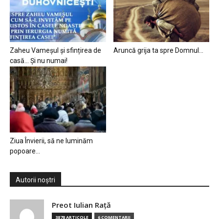
Zaheu Vameșul și sfințirea de
Aruncă grija ta spre Domnul…
casă… Și nu numai!
Ziua Învierii, să ne luminăm
popoare…
Autorii noștri
Preot Iulian Raţă
3878 ARTICOLE
6 COMENTARII