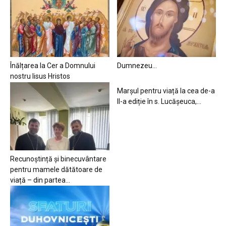
Înălțarea la Cer a Domnului
Dumnezeu…
nostru Iisus Hristos
Marșul pentru viață la cea de-a
II-a ediție în s. Lucășeuca,...
Recunoștință și binecuvântare
pentru mamele dătătoare de
viață – din partea...