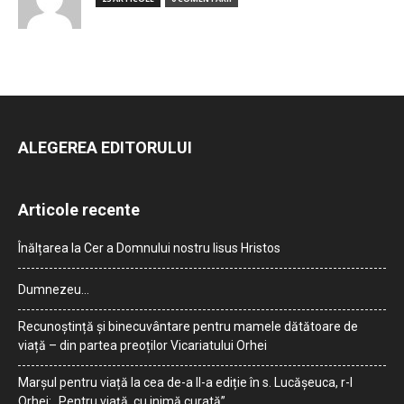
ALEGEREA EDITORULUI
Articole recente
Înălțarea la Cer a Domnului nostru Iisus Hristos
Dumnezeu…
Recunoștință și binecuvântare pentru mamele dătătoare de
viață – din partea preoților Vicariatului Orhei
Marșul pentru viață la cea de-a II-a ediție în s. Lucășeuca, r-l
Orhei: „Pentru viață, cu inimă curată”