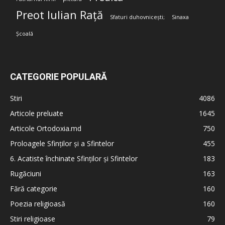
Preot Iulian Rață
Sfaturi duhovnicești;
Sinaxa
Școală
CATEGORIE POPULARĂ
Stiri
4086
Articole preluate
1645
Articole Ortodoxia.md
750
Proloagele Sfinților și a Sfintelor
455
6. Acatiste închinate Sfinților și Sfintelor
183
Rugăciuni
163
Fără categorie
160
Poezia religioasă
160
Stiri religioase
79