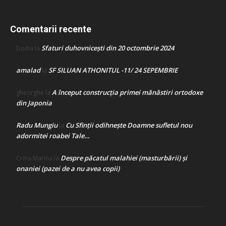
Comentarii recente
Sfaturi duhovnicești din 20 octombrie 2024
Doina
la
amalad
SF SILUAN ATHONITUL -11/ 24 SEPEMBRIE
la
A început construcţia primei mănăstiri ortodoxe
gheorghe
la
din Japonia
Radu Mungiu
Cu Sfinții odihnește Doamne sufletul nou
la
adormitei roabei Tale…
Despre păcatul malahiei (masturbării) şi
Crina Marina
la
onaniei (pazei de a nu avea copii)