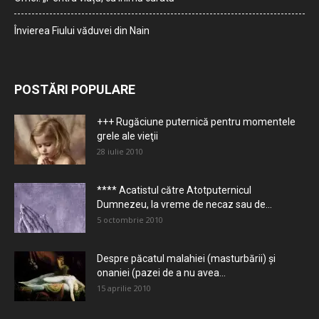
Învierea Fiului văduvei din Nain
POSTĂRI POPULARE
+++ Rugăciune puternică pentru momentele
grele ale vieţii
28 iulie 2010
**** Acatistul către Atotputernicul
Dumnezeu, la vreme de necaz sau de...
5 octombrie 2010
Despre păcatul malahiei (masturbării) şi
onaniei (pazei de a nu avea...
15 aprilie 2010