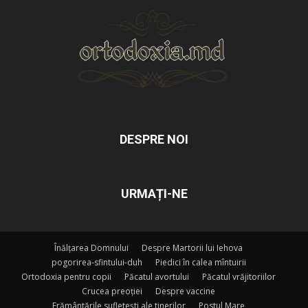
DESPRE NOI
URMAȚI-NE
Înălțarea Domnului
Despre Martorii lui Iehova
pogorirea-sfintului-duh
Piedici în calea mîntuirii
Ortodoxia pentru copii
Păcatul avortului
Păcatul vrăjitoriilor
Crucea preoției
Despre vaccine
Frământările sufletești ale tinerilor
Postul Mare