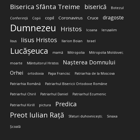
Biserica Sfânta Treime
biserică
Botezul
dragoste
copil
Coronavirus
Cruce
Conferință
Copii
Dumnezeu
Hristos
Icoana
Ierusalim
Iisus Hristos
Iisus
Ilarion Boian
Israel
Lucășeuca
mamă
Mitropolia
Mitropolia Moldovei;
Nașterea Domnului
moarte
Mântuitorul Hristos
Orhei
ortodoxia
Papa Francisc
Patriarhia de la Moscova
Patriarhia Română
Patriarhul Bisericii Ortodoxe Române
Patriarhul Chiril
Patriarhul Daniel
Patriarhul Ecumenic
Predica
Patriarhul Kirill
pictura
Preot Iulian Rață
Sfaturi duhovnicești;
Sinaxa
Școală