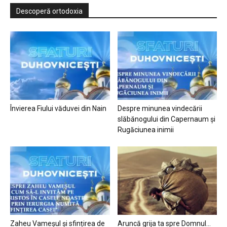
Descoperă ortodoxia
Învierea Fiului văduvei din Nain
Despre minunea vindecării
slăbănogului din Capernaum și
Rugăciunea inimii
Zaheu Vameșul și sfințirea de
Aruncă grija ta spre Domnul…