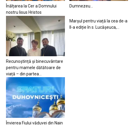
Înălțarea la Cer a Domnului
Dumnezeu…
nostru Iisus Hristos
Marșul pentru viață la cea de-a
II-a ediție în s. Lucășeuca,...
Recunoștință și binecuvântare
pentru mamele dătătoare de
viață – din partea...
Învierea Fiului văduvei din Nain