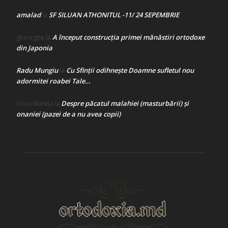
amalad
SF SILUAN ATHONITUL -11/ 24 SEPEMBRIE
la
A început construcţia primei mănăstiri ortodoxe
gheorghe
la
din Japonia
Radu Mungiu
Cu Sfinții odihnește Doamne sufletul nou
la
adormitei roabei Tale…
Despre păcatul malahiei (masturbării) şi
Crina Marina
la
onaniei (pazei de a nu avea copii)