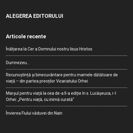
ALEGEREA EDITORULUI
Articole recente
Înălțarea la Cer a Domnului nostru Iisus Hristos
Dumnezeu…
Recunoștință și binecuvântare pentru mamele dătătoare de
viață – din partea preoților Vicariatului Orhei
Marșul pentru viață la cea de-a II-a ediție în s. Lucășeuca, r-l
Orhei: „Pentru viață, cu inimă curată”
Învierea Fiului văduvei din Nain