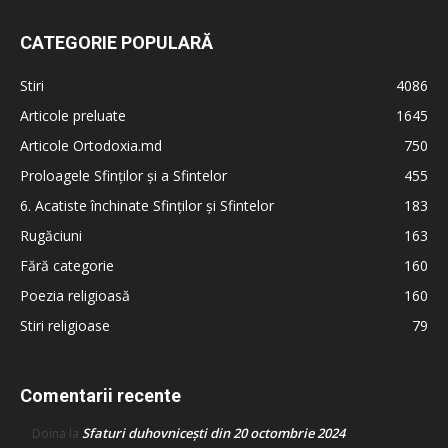
CATEGORIE POPULARĂ
Stiri
4086
Articole preluate
1645
Articole Ortodoxia.md
750
Proloagele Sfinților și a Sfintelor
455
6. Acatiste închinate Sfinților și Sfintelor
183
Rugăciuni
163
Fără categorie
160
Poezia religioasă
160
Stiri religioase
79
Comentarii recente
Sfaturi duhovnicești din 20 octombrie 2024
Doina
la