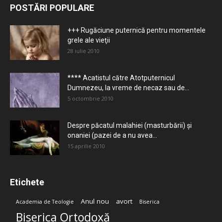
POSTĂRI POPULARE
+++ Rugăciune puternică pentru momentele
grele ale vieţii
28 iulie 2010
**** Acatistul către Atotputernicul
Dumnezeu, la vreme de necaz sau de...
5 octombrie 2010
Despre păcatul malahiei (masturbării) şi
onaniei (pazei de a nu avea...
15 aprilie 2010
Etichete
Anul nou
avort
Academia de Teologie
Biserica
Biserica Ortodoxă