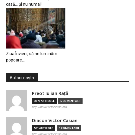
casă… Și nu numai!
Ziua Învierii, să ne luminăm
popoare…
Autorii noștri
Preot Iulian Raţă
3878 ARTICOLE
6 COMENTARII
http://www.ortodoxia.md
Diacon Victor Casian
581 ARTICOLE
5 COMENTARII
http://www.ortodoxia.md