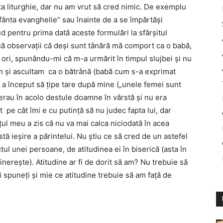
a liturghie, dar nu am vrut să cred nimic. De exemplu
fânta evanghelie” sau înainte de a se împărtăşi
ud pentru prima dată aceste formulări la sfârşitul
acă observaţii că deşi sunt tânără mă comport ca o babă,
 ori, spunându-mi că m-a urmărit în timpul slujbei şi nu
m şi ascultam ca o bătrână (babă cum s-a exprimat
 a început să ţipe tare după mine („unele femei sunt
erau în acolo destule doamne în vârstă şi nu era
pe cât îmi e cu putinţă să nu judec fapta lui, dar
ţul meu a zis că nu va mai calca niciodată în acea
tă ieşire a părintelui. Nu ştiu ce să cred de un astefel
ul unei persoane, de atitudinea ei în biserică (asta în
inereşte). Atitudine ar fi de dorit să am? Nu trebuie să
i spuneţi şi mie ce atitudine trebuie să am faţă de