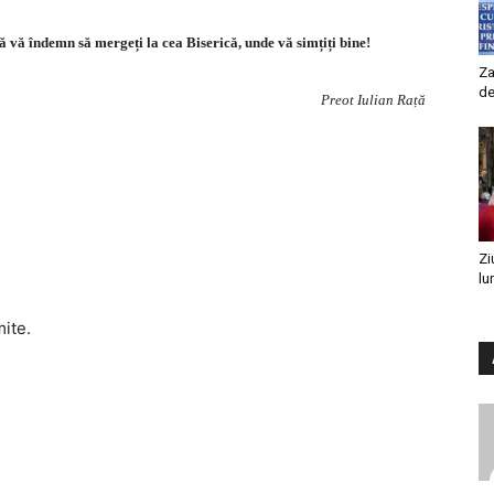
ă vă îndemn să mergeți la cea Biserică, unde vă simțiți bine!
Za
de
Preot Iulian Rață
Zi
lu
mite.