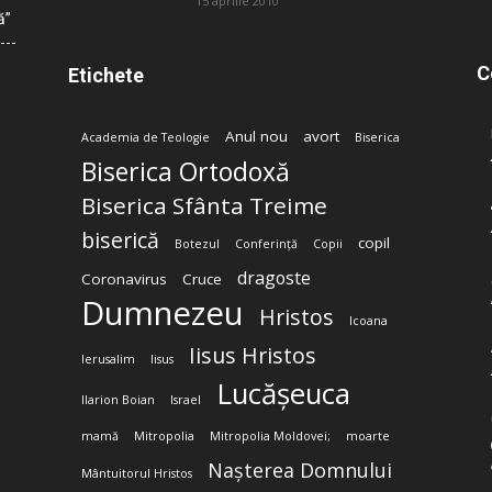
15 aprilie 2010
ă”
C
Etichete
Anul nou
avort
Academia de Teologie
Biserica
Biserica Ortodoxă
Biserica Sfânta Treime
biserică
copil
Botezul
Conferință
Copii
dragoste
Coronavirus
Cruce
Dumnezeu
Hristos
Icoana
Iisus Hristos
Ierusalim
Iisus
Lucășeuca
Ilarion Boian
Israel
mamă
Mitropolia
Mitropolia Moldovei;
moarte
Nașterea Domnului
Mântuitorul Hristos