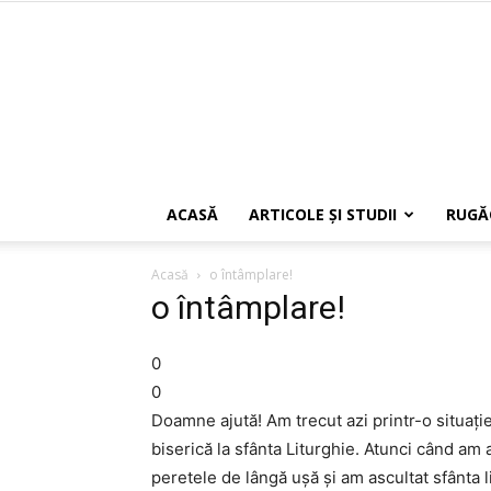
ACASĂ
ARTICOLE ŞI STUDII
RUGĂ
Acasă
o întâmplare!
o întâmplare!
0
0
Doamne ajută! Am trecut azi printr-o situaţi
biserică la sfânta Liturghie. Atunci când am 
peretele de lângă uşă şi am ascultat sfânta 