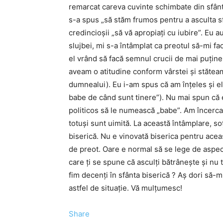
remarcat careva cuvinte schimbate din sfânt
s-a spus „să stăm frumos pentru a asculta s
credincioşii „să vă apropiaţi cu iubire”. Eu a
slujbei, mi s-a întâmplat ca preotul să-mi f
el vrând să facă semnul crucii de mai puţine
aveam o atitudine conform vârstei şi stătea
dumnealui). Eu i-am spus că am înţeles şi el
babe de când sunt tinere”). Nu mai spun că 
politicos să le numească „babe”. Am încercat 
totuşi sunt uimită. La această întâmplare, so
biserică. Nu e vinovată biserica pentru aceas
de preot. Oare e normal să se lege de aspect
care ţi se spune că asculţi bătrâneşte şi nu t
fim decenţi în sfânta biserică ? Aş dori să-m
astfel de situaţie. Vă mulţumesc!
Share