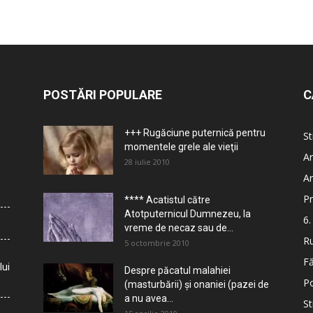
POSTĂRI POPULARE
C
+++ Rugăciune puternică pentru
St
momentele grele ale vieţii
Ar
28 iulie 2010
Ar
Pr
**** Acatistul către
Atotputernicul Dumnezeu, la
6.
vreme de necaz sau de...
Ru
5 octombrie 2010
Fă
lui
Despre păcatul malahiei
Po
(masturbării) şi onaniei (pazei de
a nu avea...
St