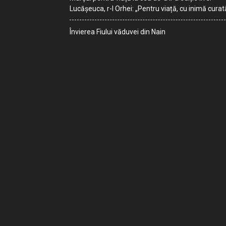
Lucășeuca, r-l Orhei: „Pentru viață, cu inimă curat
Învierea Fiului văduvei din Nain