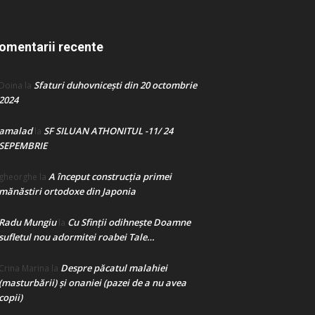
omentarii recente
Sfaturi duhovnicești din 20 octombrie
Doina
la
2024
amalad
SF SILUAN ATHONITUL -11/ 24
la
SEPEMBRIE
A început construcţia primei
gheorghe
la
mănăstiri ortodoxe din Japonia
Radu Mungiu
Cu Sfinții odihnește Doamne
la
sufletul nou adormitei roabei Tale…
Despre păcatul malahiei
Crina Marina
la
(masturbării) şi onaniei (pazei de a nu avea
copii)