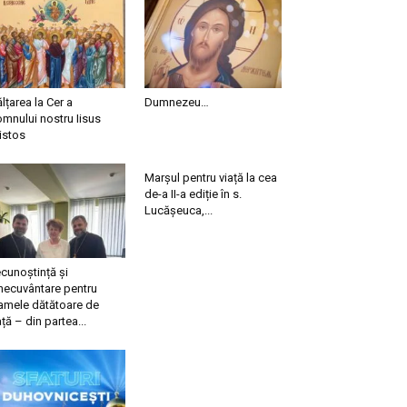
ălțarea la Cer a
Dumnezeu…
mnului nostru Iisus
istos
Marșul pentru viață la cea
de-a II-a ediție în s.
Lucășeuca,...
cunoștință și
necuvântare pentru
mele dătătoare de
ață – din partea...