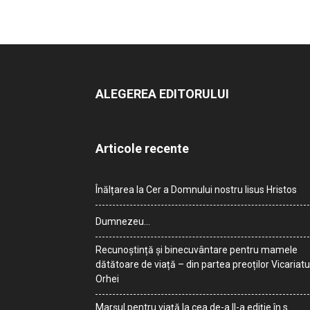
ALEGEREA EDITORULUI
Articole recente
Înălțarea la Cer a Domnului nostru Iisus Hristos
Dumnezeu…
Recunoștință și binecuvântare pentru mamele
dătătoare de viață – din partea preoților Vicariatu
Orhei
Marșul pentru viață la cea de-a II-a ediție în s.