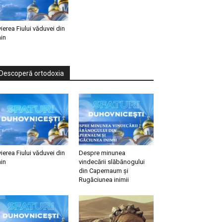
vierea Fiului văduvei din
in
Descoperă ortodoxia
vierea Fiului văduvei din
Despre minunea
in
vindecării slăbănogului
din Capernaum și
Rugăciunea inimii