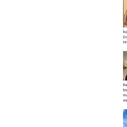
În
Do
Hr
Re
bi
ma
vi