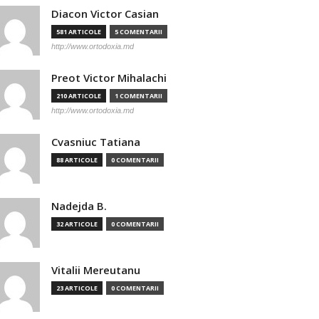
Diacon Victor Casian
581 ARTICOLE
5 COMENTARII
http://www.ortodoxia.md
Preot Victor Mihalachi
210 ARTICOLE
1 COMENTARII
http://www.ortodoxia.md
Cvasniuc Tatiana
88 ARTICOLE
0 COMENTARII
Nadejda B.
32 ARTICOLE
0 COMENTARII
Vitalii Mereutanu
23 ARTICOLE
0 COMENTARII