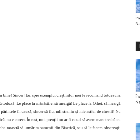
În
Na
im bine! Sincer! Eu, spre exemplu, creștinilor mei le recomand totdeauna
În
Na
 Ortodoxă! Le place la mănăstire, să meargă! Le place la Orhei, să meargă
părintele în cauză, sincer să fiu, mii straniu și mie astfel de chestii! Nu
ă, nu e corect. În rest, noi, preoții nu ar fi cazul să avem mare treabă cu
aba noastră să urmărim oamenii din Biserică, sau să le facem observații