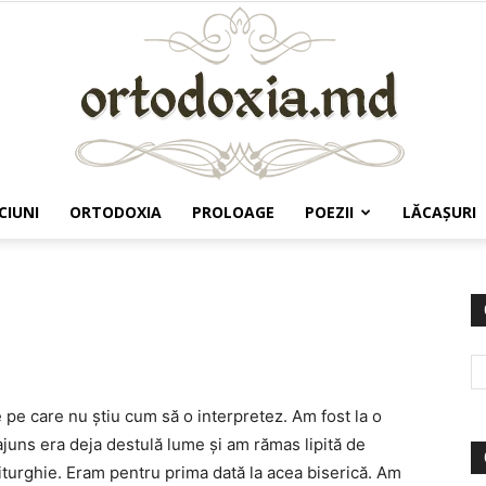
CIUNI
ORTODOXIA
PROLOAGE
POEZII
LĂCAŞURI
Ortodoxia.md
e pe care nu ştiu cum să o interpretez. Am fost la o
ajuns era deja destulă lume şi am rămas lipită de
liturghie. Eram pentru prima dată la acea biserică. Am