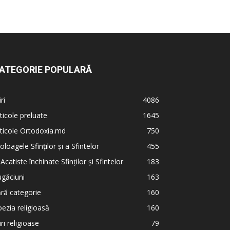
ATEGORIE POPULARĂ
iri
4086
ticole preluate
1645
ticole Ortodoxia.md
750
oloagele Sfinților și a Sfintelor
455
 Acatiste închinate Sfinților și Sfintelor
183
găciuni
163
ră categorie
160
ezia religioasă
160
iri religioase
79