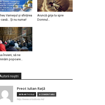
heu Vameșul și sfințirea
Aruncă grija ta spre
 casă… Și nu numai!
Domnul…
ua Învierii, să ne
minăm popoare…
Autorii noștri
Preot Iulian Raţă
3878 ARTICOLE
6 COMENTARII
http://www.ortodoxia.md