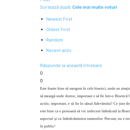
Sortează după:
Cele mai multe voturi
Newest First
Oldest First
Random
Recent activ
Răspunde la această întrebare
0
0
Este foarte bine să mergem în cele biserici, unde ne simț
să meargă unde doresc, important e să fie într-o Biserică
acolo, important, e să fie în sânul Adevărului! Ce ține de 
este bine ca o persoană să vie indecent îmbrăcată la Biseric
aspectul și cu îmbrăcămintea oamenilor. Precum, nu e tre
în public!