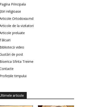
Pagina Principala
Știri religioase
Articole Ortodoxia.md
Articole de la vizitatori
Articole preluate
Tâlcuiri
Bibliotecă video
Gustări de post
Biserica Sfinta Treime
Contacte
Profețiile timpului
Ultimele articole