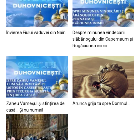
Învierea Fiului văduvei din Nain
Despre minunea vindecării
slăbănogului din Capernaum și
Rugăciunea inimii
Zaheu Vameșul și sfințirea de
Aruncă grija ta spre Domnul…
casă… Și nu numai!