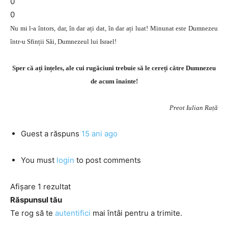
0
0
Nu mi l-a întors, dar, în dar ați dat, în dar ați luat! Minunat este Dumnezeu
într-u Sfinții Săi, Dumnezeul lui Israel!
Sper că ați înțeles, ale cui rugăciuni trebuie să le cereți către Dumnezeu
de acum înainte!
Preot Iulian Rață
Guest
a răspuns
15 ani ago
You must
login
to post comments
Afișare 1 rezultat
Răspunsul tău
Te rog să te
autentifici
mai întâi pentru a trimite.