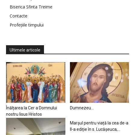
Biserica Sfinta Treime
Contacte
Profețiile timpului
Ultimele articole
Înălțarea la Cer a Domnului
Dumnezeu…
nostru Iisus Hristos
Marșul pentru viață la cea de-a
II-a ediție în s. Lucășeuca,...