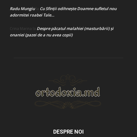
Radu Mungiu
Cu Sfinții odihnește Doamne sufletul nou
la
adormitei roabei Tale…
Despre păcatul malahiei (masturbării) şi
Crina Marina
la
onaniei (pazei de a nu avea copii)
DESPRE NOI