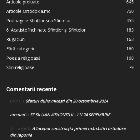
Articole preluate
1645
Articole Ortodoxia.md
750
Proloagele Sfinților și a Sfintelor
455
6. Acatiste închinate Sfinților și Sfintelor
183
Rugăciuni
163
Fără categorie
160
Poezia religioasă
160
Stiri religioase
79
Comentarii recente
Sfaturi duhovnicești din 20 octombrie 2024
Doina
la
amalad
SF SILUAN ATHONITUL -11/ 24 SEPEMBRIE
la
A început construcţia primei mănăstiri ortodoxe
gheorghe
la
din Japonia