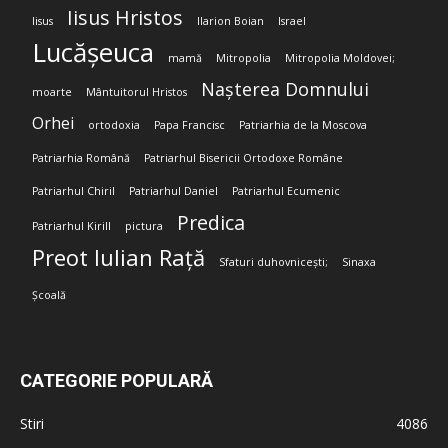
Iisus Hristos
Iisus
Ilarion Boian
Israel
Lucășeuca
mamă
Mitropolia
Mitropolia Moldovei;
Nașterea Domnului
moarte
Mântuitorul Hristos
Orhei
ortodoxia
Papa Francisc
Patriarhia de la Moscova
Patriarhia Română
Patriarhul Bisericii Ortodoxe Române
Patriarhul Chiril
Patriarhul Daniel
Patriarhul Ecumenic
Predica
Patriarhul Kirill
pictura
Preot Iulian Rață
Sfaturi duhovnicești;
Sinaxa
Școală
CATEGORIE POPULARĂ
Stiri
4086