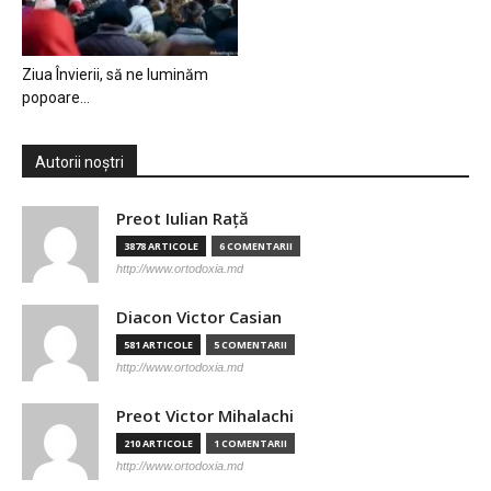
Ziua Învierii, să ne luminăm
popoare…
Autorii noștri
Preot Iulian Raţă
3878 ARTICOLE
6 COMENTARII
http://www.ortodoxia.md
Diacon Victor Casian
581 ARTICOLE
5 COMENTARII
http://www.ortodoxia.md
Preot Victor Mihalachi
210 ARTICOLE
1 COMENTARII
http://www.ortodoxia.md