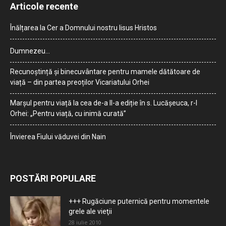
Articole recente
Înălțarea la Cer a Domnului nostru Iisus Hristos
Dumnezeu…
Recunoștință și binecuvântare pentru mamele dătătoare de
viață – din partea preoților Vicariatului Orhei
Marșul pentru viață la cea de-a II-a ediție în s. Lucășeuca, r-l
Orhei: „Pentru viață, cu inimă curată”
Învierea Fiului văduvei din Nain
POSTĂRI POPULARE
+++ Rugăciune puternică pentru momentele
grele ale vieţii
28 iulie 2010