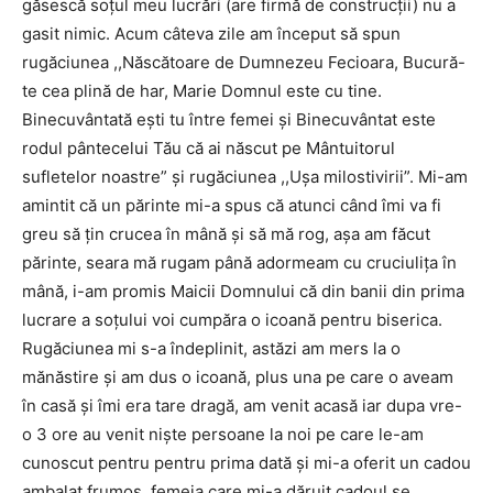
găsescă soțul meu lucrări (are firmă de construcții) nu a
gasit nimic. Acum câteva zile am început să spun
rugăciunea ,,Născătoare de Dumnezeu Fecioara, Bucură-
te cea plină de har, Marie Domnul este cu tine.
Binecuvântată ești tu între femei și Binecuvântat este
rodul pântecelui Tău că ai născut pe Mântuitorul
sufletelor noastre” și rugăciunea ,,Ușa milostivirii”. Mi-am
amintit că un părinte mi-a spus că atunci când îmi va fi
greu să țin crucea în mână și să mă rog, așa am făcut
părinte, seara mă rugam până adormeam cu cruciulița în
mână, i-am promis Maicii Domnului că din banii din prima
lucrare a soțului voi cumpăra o icoană pentru biserica.
Rugăciunea mi s-a îndeplinit, astăzi am mers la o
mănăstire și am dus o icoană, plus una pe care o aveam
în casă și îmi era tare dragă, am venit acasă iar dupa vre-
o 3 ore au venit niște persoane la noi pe care le-am
cunoscut pentru pentru prima dată și mi-a oferit un cadou
ambalat frumos, femeia care mi-a dăruit cadoul se