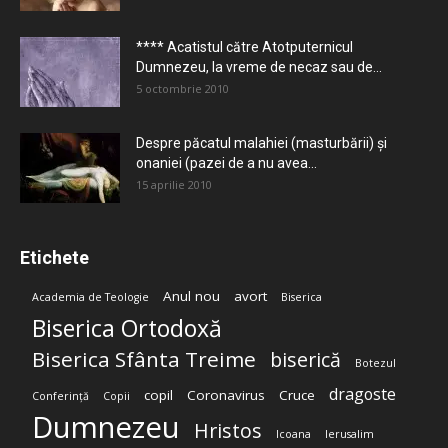
**** Acatistul către Atotputernicul
Dumnezeu, la vreme de necaz sau de...
5 octombrie 2010
Despre păcatul malahiei (masturbării) şi
onaniei (pazei de a nu avea...
15 aprilie 2010
Etichete
Anul nou
avort
Academia de Teologie
Biserica
Biserica Ortodoxă
Biserica Sfânta Treime
biserică
Botezul
dragoste
copil
Coronavirus
Cruce
Conferință
Copii
Dumnezeu
Hristos
Icoana
Ierusalim