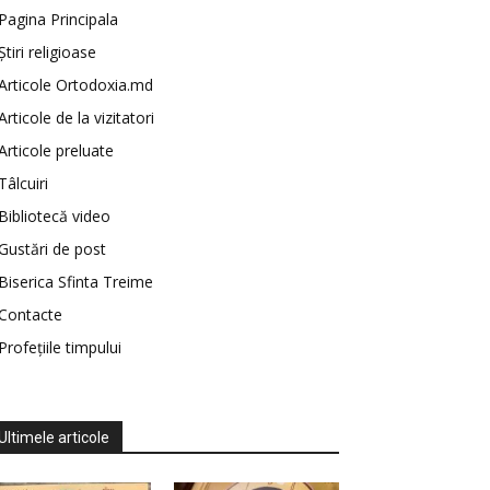
Pagina Principala
Știri religioase
Articole Ortodoxia.md
Articole de la vizitatori
Articole preluate
Tâlcuiri
Bibliotecă video
Gustări de post
Biserica Sfinta Treime
Contacte
Profețiile timpului
Ultimele articole