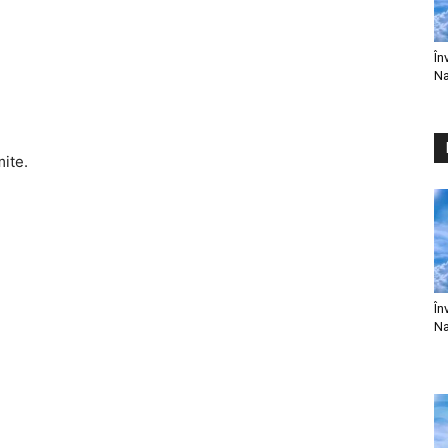
În
Na
mite.
În
Na