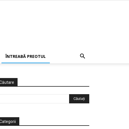
ÎNTREABĂ PREOTUL
Căutare
Categorii