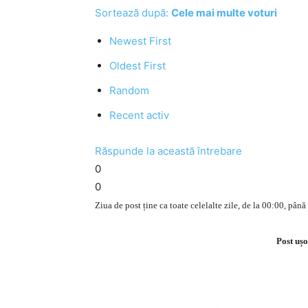
Sortează după:
Cele mai multe voturi
Newest First
Oldest First
Random
Recent activ
Răspunde la această întrebare
0
0
Ziua de post ține ca toate celelalte zile, de la 00:00, până
Post ușo