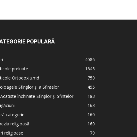
ATEGORIE POPULARĂ
iri
4086
ticole preluate
1645
ticole Ortodoxia.md
750
oloagele Sfinților și a Sfintelor
455
 Acatiste închinate Sfinților și Sfintelor
183
găciuni
163
ră categorie
160
ezia religioasă
160
iri religioase
79