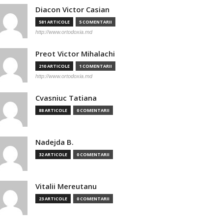
Diacon Victor Casian
581 ARTICOLE
5 COMENTARII
http://www.ortodoxia.md
Preot Victor Mihalachi
210 ARTICOLE
1 COMENTARII
http://www.ortodoxia.md
Cvasniuc Tatiana
88 ARTICOLE
0 COMENTARII
Nadejda B.
32 ARTICOLE
0 COMENTARII
Vitalii Mereutanu
23 ARTICOLE
0 COMENTARII