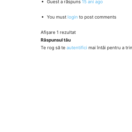
Guest
a răspuns
15 ani ago
You must
login
to post comments
Afișare 1 rezultat
Răspunsul tău
Te rog să te
autentifici
mai întâi pentru a tri