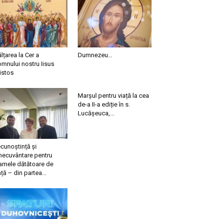
ălțarea la Cer a
Dumnezeu…
mnului nostru Iisus
istos
Marșul pentru viață la cea
de-a II-a ediție în s.
Lucășeuca,...
cunoștință și
necuvântare pentru
mele dătătoare de
ață – din partea...