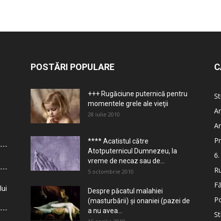
POSTĂRI POPULARE
C
+++ Rugăciune puternică pentru
St
momentele grele ale vieţii
Ar
28 iulie 2010
Ar
Pr
**** Acatistul către
Atotputernicul Dumnezeu, la
6.
vreme de necaz sau de...
Ru
5 octombrie 2010
Fă
lui
Despre păcatul malahiei
Po
(masturbării) şi onaniei (pazei de
a nu avea...
St