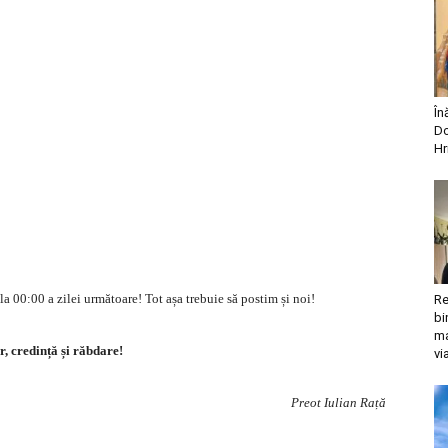
În
Do
Hr
 la 00:00 a zilei următoare! Tot așa trebuie să postim și noi!
Re
bi
ma
r, credință și răbdare!
vi
Preot Iulian Rață