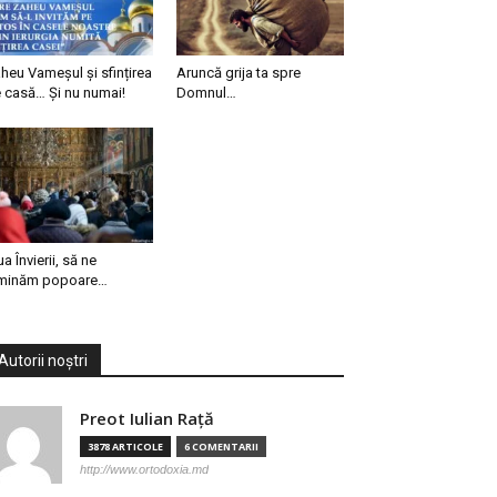
heu Vameșul și sfințirea
Aruncă grija ta spre
 casă… Și nu numai!
Domnul…
ua Învierii, să ne
minăm popoare…
Autorii noștri
Preot Iulian Raţă
3878 ARTICOLE
6 COMENTARII
http://www.ortodoxia.md