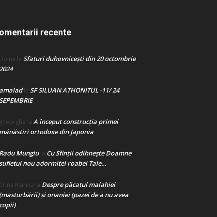
omentarii recente
Sfaturi duhovnicești din 20 octombrie
Doina
la
2024
amalad
SF SILUAN ATHONITUL -11/ 24
la
SEPEMBRIE
A început construcţia primei
gheorghe
la
mănăstiri ortodoxe din Japonia
Radu Mungiu
Cu Sfinții odihnește Doamne
la
sufletul nou adormitei roabei Tale…
Despre păcatul malahiei
Crina Marina
la
(masturbării) şi onaniei (pazei de a nu avea
copii)