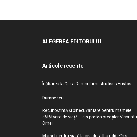
ALEGEREA EDITORULUI
Articole recente
Înălțarea la Cer a Domnului nostru Iisus Hristos
Dumnezeu…
Recunoștință și binecuvântare pentru mamele
dătătoare de viață – din partea preoților Vicariatu
Orhei
Marșul pentru viață la cea de-a II-a ediție în s.