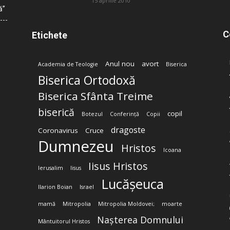
15 aprilie 2010
ă”
C
Etichete
Anul nou
avort
Academia de Teologie
Biserica
Biserica Ortodoxă
Biserica Sfânta Treime
biserică
copil
Botezul
Conferință
Copii
dragoste
Coronavirus
Cruce
Dumnezeu
Hristos
Icoana
Iisus Hristos
Ierusalim
Iisus
Lucășeuca
Ilarion Boian
Israel
mamă
Mitropolia
Mitropolia Moldovei;
moarte
Nașterea Domnului
Mântuitorul Hristos