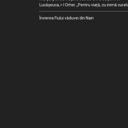
Lucășeuca, r-l Orhei: „Pentru viață, cu inimă curat
Învierea Fiului văduvei din Nain