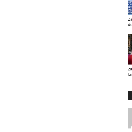
Za
de
Zi
lu