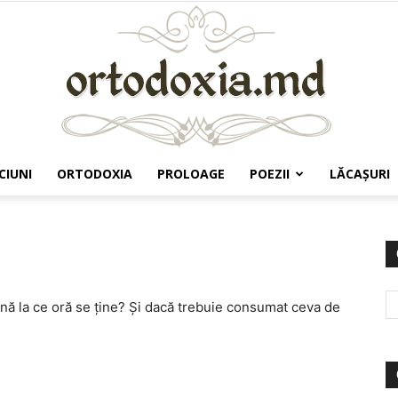
CIUNI
ORTODOXIA
PROLOAGE
POEZII
LĂCAŞURI
Ortodoxia.md
ână la ce oră se ține? Și dacă trebuie consumat ceva de