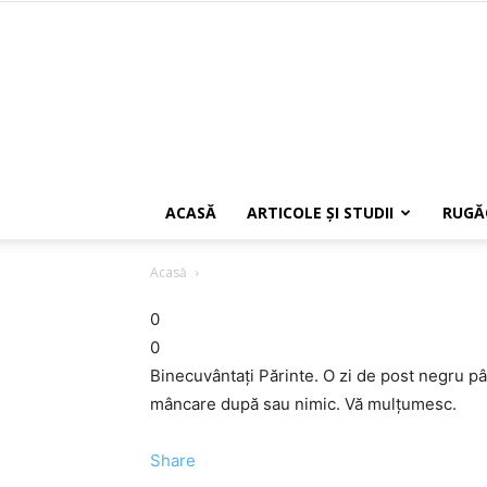
ACASĂ
ARTICOLE ŞI STUDII
RUGĂ
Acasă
0
0
Binecuvântați Părinte. O zi de post negru p
mâncare după sau nimic. Vă mulțumesc.
Share