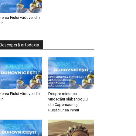
vierea Fiului văduvei din
in
Descoperă ortodoxia
vierea Fiului văduvei din
Despre minunea
in
vindecării slăbănogului
din Capernaum și
Rugăciunea inimii