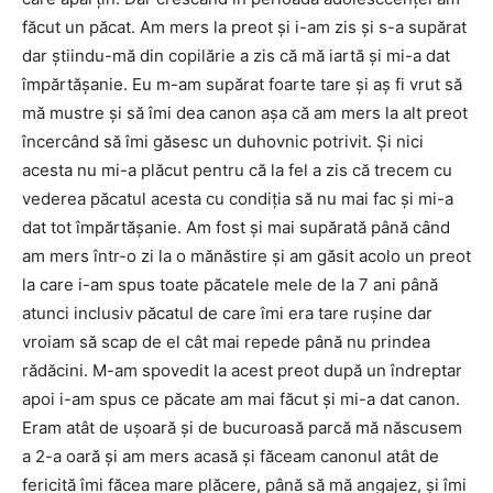
făcut un păcat. Am mers la preot și i-am zis și s-a supărat
dar știindu-mă din copilărie a zis că mă iartă și mi-a dat
împărtășanie. Eu m-am supărat foarte tare și aș fi vrut să
mă mustre și să îmi dea canon așa că am mers la alt preot
încercând să îmi găsesc un duhovnic potrivit. Și nici
acesta nu mi-a plăcut pentru că la fel a zis că trecem cu
vederea păcatul acesta cu condiția să nu mai fac și mi-a
dat tot împărtășanie. Am fost și mai supărată până când
am mers într-o zi la o mănăstire și am găsit acolo un preot
la care i-am spus toate păcatele mele de la 7 ani până
atunci inclusiv păcatul de care îmi era tare rușine dar
vroiam să scap de el cât mai repede până nu prindea
rădăcini. M-am spovedit la acest preot după un îndreptar
apoi i-am spus ce păcate am mai făcut și mi-a dat canon.
Eram atât de ușoară și de bucuroasă parcă mă născusem
a 2-a oară și am mers acasă și făceam canonul atât de
fericită îmi făcea mare plăcere, până să mă angajez, și îmi