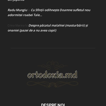
Radu Mungiu
Cu Sfinții odihnește Doamne sufletul nou
la
adormitei roabei Tale…
Despre păcatul malahiei (masturbării) şi
Crina Marina
la
onaniei (pazei de a nu avea copii)
DESPRE NOI