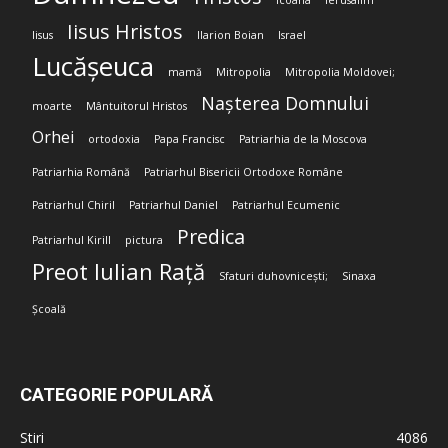
Icoana
Ierusalim
Iisus Hristos
Iisus
Ilarion Boian
Israel
Lucășeuca
mamă
Mitropolia
Mitropolia Moldovei;
Nașterea Domnului
moarte
Mântuitorul Hristos
Orhei
ortodoxia
Papa Francisc
Patriarhia de la Moscova
Patriarhia Română
Patriarhul Bisericii Ortodoxe Române
Patriarhul Chiril
Patriarhul Daniel
Patriarhul Ecumenic
Predica
Patriarhul Kirill
pictura
Preot Iulian Rață
Sfaturi duhovnicești;
Sinaxa
Școală
CATEGORIE POPULARĂ
Stiri
4086