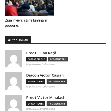
Ziua Învierii, să ne luminăm
popoare…
Autorii noștri
Preot Iulian Raţă
3878 ARTICOLE
6 COMENTARII
http://www.ortodoxia.md
Diacon Victor Casian
581 ARTICOLE
5 COMENTARII
http://www.ortodoxia.md
Preot Victor Mihalachi
210 ARTICOLE
1 COMENTARII
http://www.ortodoxia.md