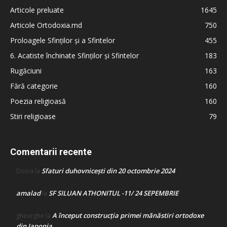
Articole preluate
1645
Articole Ortodoxia.md
750
Proloagele Sfinților și a Sfintelor
455
6. Acatiste închinate Sfinților și Sfintelor
183
Rugăciuni
163
Fără categorie
160
Poezia religioasă
160
Stiri religioase
79
Comentarii recente
Sfaturi duhovnicești din 20 octombrie 2024
Doina
la
amalad
SF SILUAN ATHONITUL -11/ 24 SEPEMBRIE
la
A început construcţia primei mănăstiri ortodoxe
gheorghe
la
din Japonia