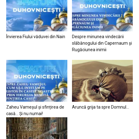
Învierea Fiului văduvei din Nain
Despre minunea vindecării
slăbănogului din Capernaum și
Rugăciunea inimii
Zaheu Vameșul și sfințirea de
Aruncă grija ta spre Domnul…
casă… Și nu numai!