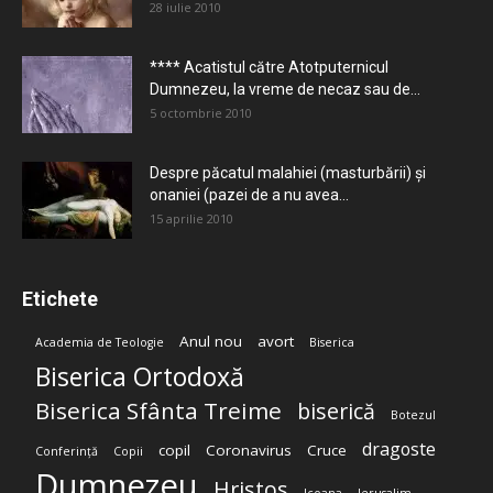
28 iulie 2010
**** Acatistul către Atotputernicul
Dumnezeu, la vreme de necaz sau de...
5 octombrie 2010
Despre păcatul malahiei (masturbării) şi
onaniei (pazei de a nu avea...
15 aprilie 2010
Etichete
Anul nou
avort
Academia de Teologie
Biserica
Biserica Ortodoxă
Biserica Sfânta Treime
biserică
Botezul
dragoste
copil
Coronavirus
Cruce
Conferință
Copii
Dumnezeu
Hristos