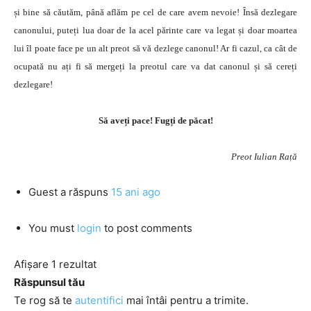
și bine să căutăm, până aflăm pe cel de care avem nevoie! Însă dezlegare
canonului, puteți lua doar de la acel părinte care va legat și doar moartea
lui îl poate face pe un alt preot să vă dezlege canonul! Ar fi cazul, ca cât de
ocupată nu ați fi să mergeți la preotul care va dat canonul și să cereți
dezlegare!
Să aveți pace! Fugți de păcat!
Preot Iulian Rață
Guest
a răspuns
15 ani ago
You must
login
to post comments
Afișare 1 rezultat
Răspunsul tău
Te rog să te
autentifici
mai întâi pentru a trimite.