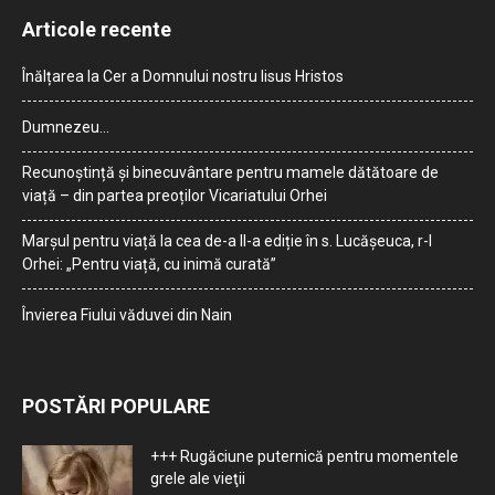
Articole recente
Înălțarea la Cer a Domnului nostru Iisus Hristos
Dumnezeu…
Recunoștință și binecuvântare pentru mamele dătătoare de
viață – din partea preoților Vicariatului Orhei
Marșul pentru viață la cea de-a II-a ediție în s. Lucășeuca, r-l
Orhei: „Pentru viață, cu inimă curată”
Învierea Fiului văduvei din Nain
POSTĂRI POPULARE
+++ Rugăciune puternică pentru momentele
grele ale vieţii