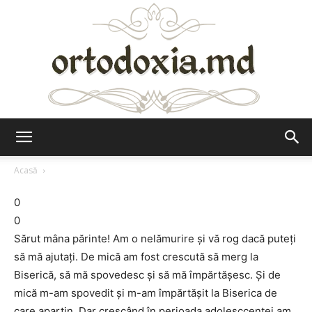
Ortodoxia.md
Acasă
0
0
Sărut mâna părinte! Am o nelămurire și vă rog dacă puteți
să mă ajutați. De mică am fost crescută să merg la
Biserică, să mă spovedesc și să mă împărtășesc. Și de
mică m-am spovedit și m-am împărtășit la Biserica de
care aparțin. Dar crescând în perioada adolesccenței am