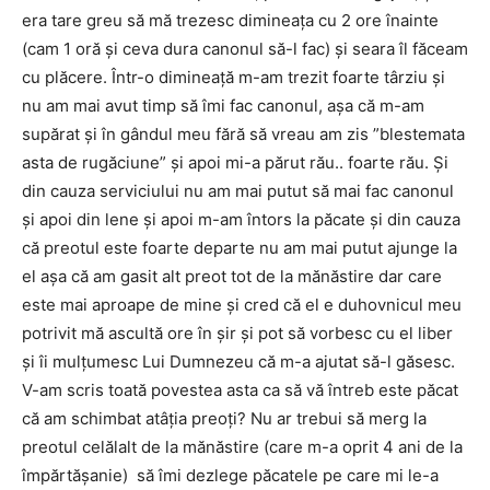
era tare greu să mă trezesc dimineața cu 2 ore înainte
(cam 1 oră și ceva dura canonul să-l fac) și seara îl făceam
cu plăcere. Într-o dimineață m-am trezit foarte târziu și
nu am mai avut timp să îmi fac canonul, așa că m-am
supărat și în gândul meu fără să vreau am zis ”blestemata
asta de rugăciune” și apoi mi-a părut rău.. foarte rău. Și
din cauza serviciului nu am mai putut să mai fac canonul
și apoi din lene și apoi m-am întors la păcate și din cauza
că preotul este foarte departe nu am mai putut ajunge la
el așa că am gasit alt preot tot de la mănăstire dar care
este mai aproape de mine și cred că el e duhovnicul meu
potrivit mă ascultă ore în șir și pot să vorbesc cu el liber
și îi mulțumesc Lui Dumnezeu că m-a ajutat să-l găsesc.
V-am scris toată povestea asta ca să vă întreb este păcat
că am schimbat atâția preoți? Nu ar trebui să merg la
preotul celălalt de la mănăstire (care m-a oprit 4 ani de la
împărtășanie) să îmi dezlege păcatele pe care mi le-a