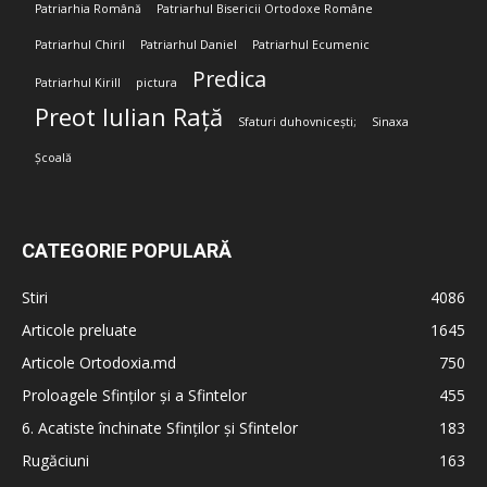
Patriarhia Română
Patriarhul Bisericii Ortodoxe Române
Patriarhul Chiril
Patriarhul Daniel
Patriarhul Ecumenic
Predica
Patriarhul Kirill
pictura
Preot Iulian Rață
Sfaturi duhovnicești;
Sinaxa
Școală
CATEGORIE POPULARĂ
Stiri
4086
Articole preluate
1645
Articole Ortodoxia.md
750
Proloagele Sfinților și a Sfintelor
455
6. Acatiste închinate Sfinților și Sfintelor
183
Rugăciuni
163