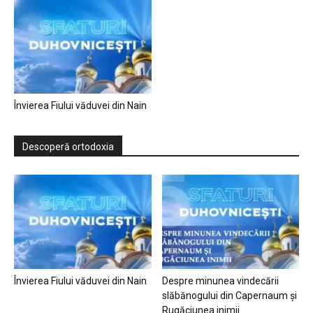
Învierea Fiului văduvei din Nain
Descoperă ortodoxia
Învierea Fiului văduvei din Nain
Despre minunea vindecării
slăbănogului din Capernaum și
Rugăciunea inimii