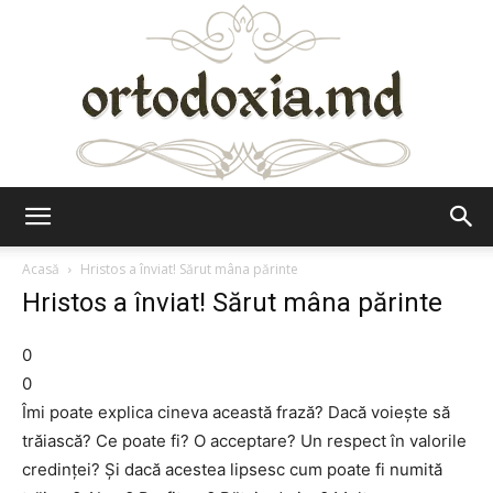
Ortodoxia.md
Acasă
Hristos a înviat! Sărut mâna părinte
Hristos a înviat! Sărut mâna părinte
0
0
Îmi poate explica cineva această frază? Dacă voiește să
trăiască? Ce poate fi? O acceptare? Un respect în valorile
credinței? Și dacă acestea lipsesc cum poate fi numită