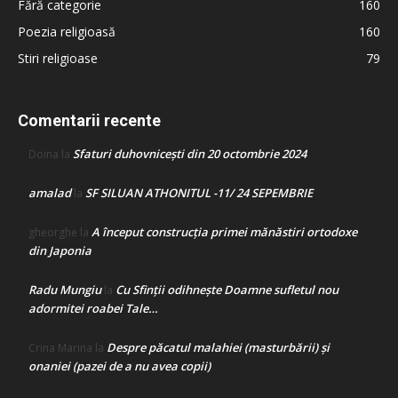
Fără categorie
160
Poezia religioasă
160
Stiri religioase
79
Comentarii recente
Sfaturi duhovnicești din 20 octombrie 2024
Doina
la
amalad
SF SILUAN ATHONITUL -11/ 24 SEPEMBRIE
la
A început construcţia primei mănăstiri ortodoxe
gheorghe
la
din Japonia
Radu Mungiu
Cu Sfinții odihnește Doamne sufletul nou
la
adormitei roabei Tale…
Despre păcatul malahiei (masturbării) şi
Crina Marina
la
onaniei (pazei de a nu avea copii)