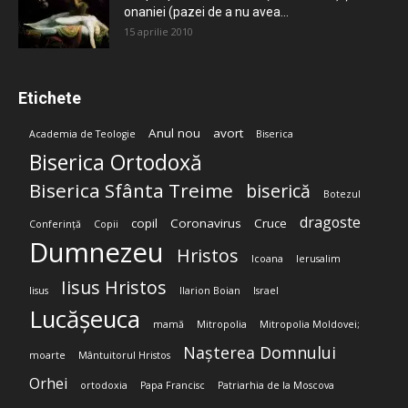
onaniei (pazei de a nu avea...
15 aprilie 2010
Etichete
Anul nou
avort
Academia de Teologie
Biserica
Biserica Ortodoxă
Biserica Sfânta Treime
biserică
Botezul
dragoste
copil
Coronavirus
Cruce
Conferință
Copii
Dumnezeu
Hristos
Icoana
Ierusalim
Iisus Hristos
Iisus
Ilarion Boian
Israel
Lucășeuca
mamă
Mitropolia
Mitropolia Moldovei;
Nașterea Domnului
moarte
Mântuitorul Hristos
Orhei
ortodoxia
Papa Francisc
Patriarhia de la Moscova