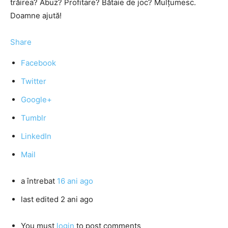
trăirea? Abuz? Profitare? Bătaie de joc? Mulțumesc.
Doamne ajută!
Share
Facebook
Twitter
Google+
Tumblr
LinkedIn
Mail
a întrebat
16 ani ago
last edited 2 ani ago
You must
login
to post comments