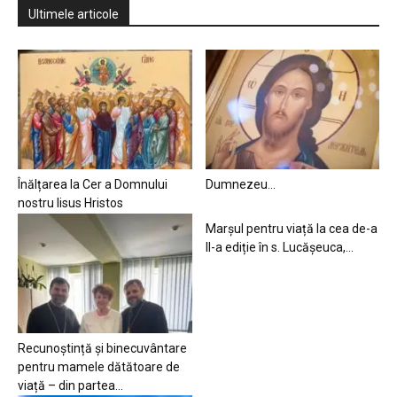
Ultimele articole
Înălțarea la Cer a Domnului
Dumnezeu…
nostru Iisus Hristos
Marșul pentru viață la cea de-a
II-a ediție în s. Lucășeuca,...
Recunoștință și binecuvântare
pentru mamele dătătoare de
viață – din partea...