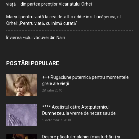
viață – din partea preoților Vicariatului Orhei
Marșul pentru viață la cea de-a II-a ediție în s. Lucășeuca, r-l
Orhei: „Pentru viață, cu inimă curată”
Învierea Fiului văduvei din Nain
POSTĂRI POPULARE
+++ Rugăciune puternică pentru momentele
grele ale vieţii
28 iulie 2010
**** Acatistul către Atotputernicul
Dumnezeu, la vreme de necaz sau de...
5 octombrie 2010
Despre păcatul malahiei (masturbării) şi