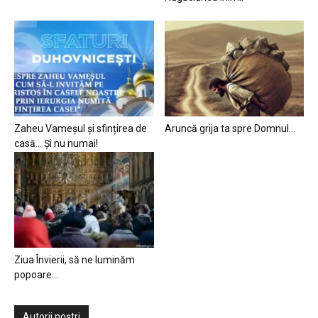
Zaheu Vameșul și sfințirea de
Aruncă grija ta spre Domnul…
casă… Și nu numai!
Ziua Învierii, să ne luminăm
popoare…
Autorii noștri