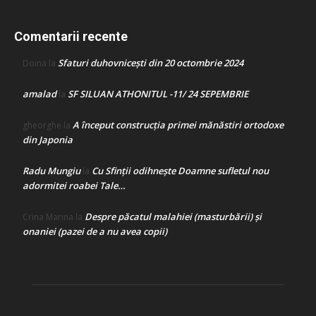
Comentarii recente
Sfaturi duhovnicești din 20 octombrie 2024
Doina
la
amalad
SF SILUAN ATHONITUL -11/ 24 SEPEMBRIE
la
A început construcţia primei mănăstiri ortodoxe
gheorghe
la
din Japonia
Radu Mungiu
Cu Sfinții odihnește Doamne sufletul nou
la
adormitei roabei Tale…
Despre păcatul malahiei (masturbării) şi
Crina Marina
la
onaniei (pazei de a nu avea copii)