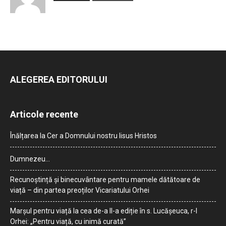
ALEGEREA EDITORULUI
Articole recente
Înălțarea la Cer a Domnului nostru Iisus Hristos
Dumnezeu…
Recunoștință și binecuvântare pentru mamele dătătoare de
viață – din partea preoților Vicariatului Orhei
Marșul pentru viață la cea de-a II-a ediție în s. Lucășeuca, r-l
Orhei: „Pentru viață, cu inimă curată”