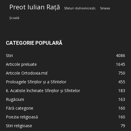
Preot Iulian Rață
Sfaturi duhovnicești;
Sinaxa
Școală
CATEGORIE POPULARĂ
Stiri
4086
Articole preluate
1645
Articole Ortodoxia.md
750
Proloagele Sfinților și a Sfintelor
455
6. Acatiste închinate Sfinților și Sfintelor
183
Rugăciuni
163
Fără categorie
160
Poezia religioasă
160
Stiri religioase
79