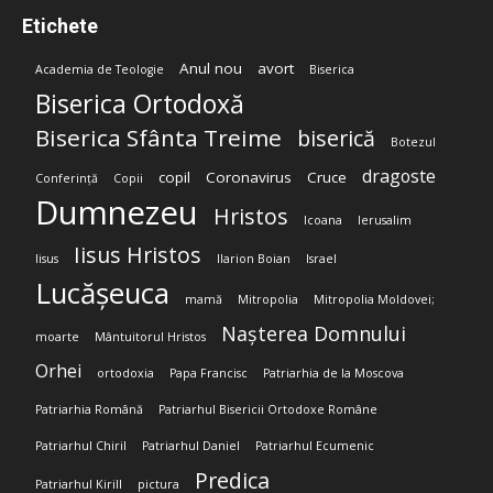
Etichete
Anul nou
avort
Academia de Teologie
Biserica
Biserica Ortodoxă
Biserica Sfânta Treime
biserică
Botezul
dragoste
copil
Coronavirus
Cruce
Conferință
Copii
Dumnezeu
Hristos
Icoana
Ierusalim
Iisus Hristos
Iisus
Ilarion Boian
Israel
Lucășeuca
mamă
Mitropolia
Mitropolia Moldovei;
Nașterea Domnului
moarte
Mântuitorul Hristos
Orhei
ortodoxia
Papa Francisc
Patriarhia de la Moscova
Patriarhia Română
Patriarhul Bisericii Ortodoxe Române
Patriarhul Chiril
Patriarhul Daniel
Patriarhul Ecumenic
Predica
Patriarhul Kirill
pictura