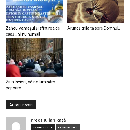
Zaheu Vameșul și sfințirea de
Aruncă grija ta spre Domnul…
casă… Și nu numai!
Ziua Învierii, să ne luminăm
popoare…
Autorii noștri
Preot Iulian Raţă
3878 ARTICOLE
6 COMENTARII