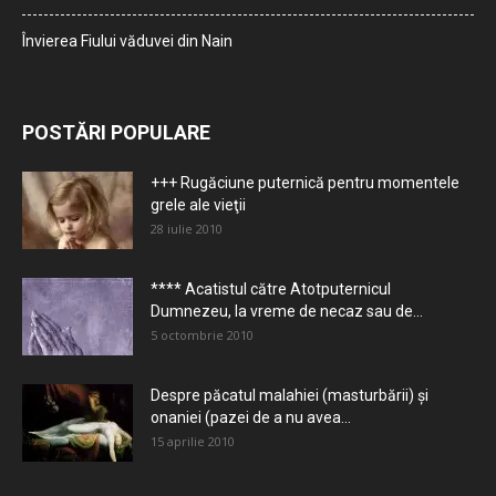
Învierea Fiului văduvei din Nain
POSTĂRI POPULARE
+++ Rugăciune puternică pentru momentele
grele ale vieţii
28 iulie 2010
**** Acatistul către Atotputernicul
Dumnezeu, la vreme de necaz sau de...
5 octombrie 2010
Despre păcatul malahiei (masturbării) şi
onaniei (pazei de a nu avea...
15 aprilie 2010