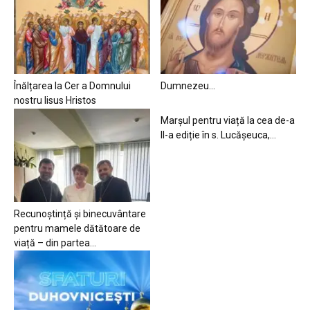
Înălțarea la Cer a Domnului
Dumnezeu…
nostru Iisus Hristos
Marșul pentru viață la cea de-a
II-a ediție în s. Lucășeuca,...
Recunoștință și binecuvântare
pentru mamele dătătoare de
viață – din partea...