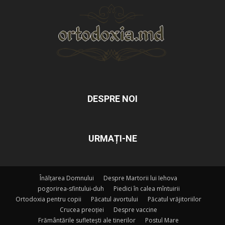
DESPRE NOI
URMAȚI-NE
Înălțarea Domnului
Despre Martorii lui Iehova
pogorirea-sfintului-duh
Piedici în calea mîntuirii
Ortodoxia pentru copii
Păcatul avortului
Păcatul vrăjitoriilor
Crucea preoției
Despre vaccine
Frământările sufletești ale tinerilor
Postul Mare