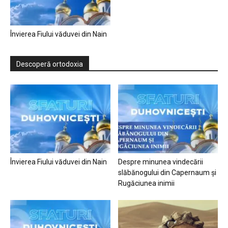
Învierea Fiului văduvei din Nain
Descoperă ortodoxia
Învierea Fiului văduvei din Nain
Despre minunea vindecării
slăbănogului din Capernaum și
Rugăciunea inimii