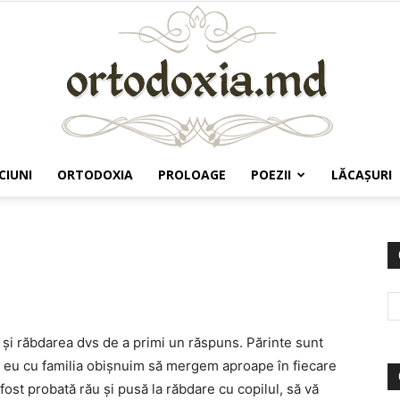
CIUNI
ORTODOXIA
PROLOAGE
POEZII
LĂCAŞURI
Ortodoxia.md
l şi răbdarea dvs de a primi un răspuns. Părinte sunt
, eu cu familia obişnuim să mergem aproape în fiecare
 fost probată rău şi pusă la răbdare cu copilul, să vă