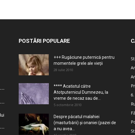
POSTĂRI POPULARE
C
+++ Rugăciune puternică pentru
St
momentele grele ale vieţii
Ar
28 iulie 2010
Ar
Pr
**** Acatistul către
Atotputernicul Dumnezeu, la
6.
vreme de necaz sau de...
Ru
5 octombrie 2010
Fă
lui
Despre păcatul malahiei
Po
(masturbării) şi onaniei (pazei de
a nu avea...
St