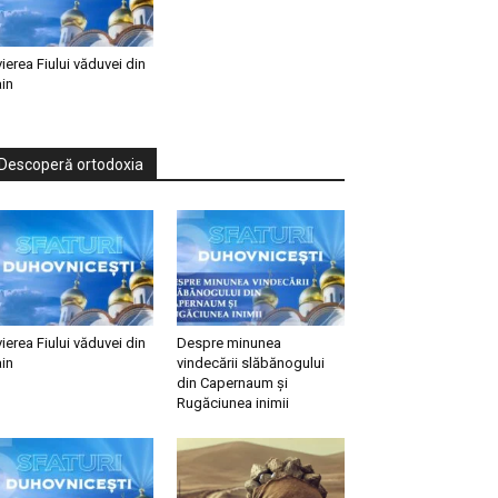
vierea Fiului văduvei din
in
Descoperă ortodoxia
vierea Fiului văduvei din
Despre minunea
in
vindecării slăbănogului
din Capernaum și
Rugăciunea inimii