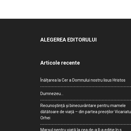
ALEGEREA EDITORULUI
Articole recente
Înălțarea la Cer a Domnului nostru Iisus Hristos
Dumnezeu…
Recunoștință și binecuvântare pentru mamele
dătătoare de viață – din partea preoților Vicariatu
Orhei
Marșul pentru viață la cea de-a II-a ediție în s.