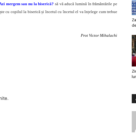
Azi mergem sau nu la biserică?
să vă aducă lumină în frământările pe
ște cu copilul la biserică și încetul cu încetul el va înțelege cum trebue
Za
de
Prot Victor Mihalachi
Zi
lu
mite.