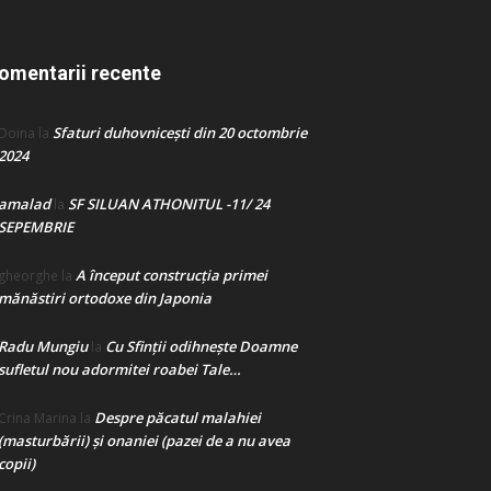
omentarii recente
Sfaturi duhovnicești din 20 octombrie
Doina
la
2024
amalad
SF SILUAN ATHONITUL -11/ 24
la
SEPEMBRIE
A început construcţia primei
gheorghe
la
mănăstiri ortodoxe din Japonia
Radu Mungiu
Cu Sfinții odihnește Doamne
la
sufletul nou adormitei roabei Tale…
Despre păcatul malahiei
Crina Marina
la
(masturbării) şi onaniei (pazei de a nu avea
copii)