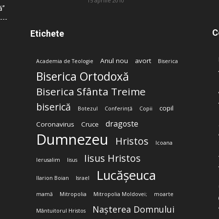
15 aprilie 2010
ă”
C
Etichete
Anul nou
avort
Academia de Teologie
Biserica
Biserica Ortodoxă
Biserica Sfânta Treime
biserică
copil
Botezul
Conferință
Copii
dragoste
Coronavirus
Cruce
Dumnezeu
Hristos
Icoana
Iisus Hristos
Ierusalim
Iisus
Lucășeuca
Ilarion Boian
Israel
mamă
Mitropolia
Mitropolia Moldovei;
moarte
Nașterea Domnului
Mântuitorul Hristos