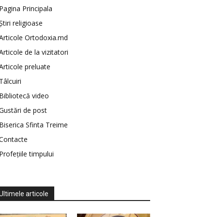
Pagina Principala
Știri religioase
Articole Ortodoxia.md
Articole de la vizitatori
Articole preluate
Tâlcuiri
Bibliotecă video
Gustări de post
Biserica Sfinta Treime
Contacte
Profețiile timpului
Ultimele articole