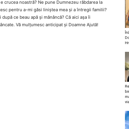
ta e crucea noastră? Ne pune Dumnezeu răbdarea la
sc pentru a-mi găsi liniştea mea şi a întregii familii?
ii după ce beau apă şi mănâncă? Că aici aşa îi
mâncate. Vă mulţumesc anticipat şi Doamne Ajută!
În
Do
Hr
Re
bi
ma
vi