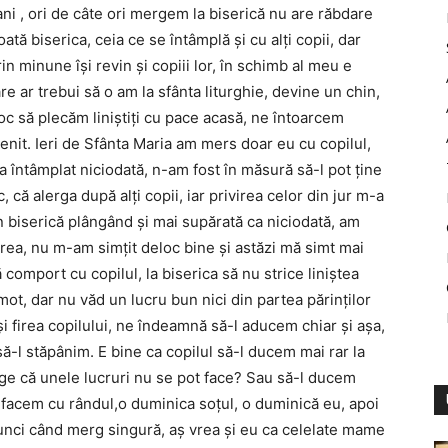
ani , ori de câte ori mergem la biserică nu are răbdare
oată biserica, ceia ce se întâmplă şi cu alţi copii, dar
 minune îşi revin şi copiii lor, în schimb al meu e
are ar trebui să o am la sfânta liturghie, devine un chin,
 loc să plecăm liniştiţi cu pace acasă, ne întoarcem
enit. Ieri de Sfânta Maria am mers doar eu cu copilul,
a întâmplat niciodată, n-am fost în măsură să-l pot ţine
 că alerga după alţi copii, iar privirea celor din jur m-a
in biserică plângând şi mai supărată ca niciodată, am
rea, nu m-am simţit deloc bine şi astăzi mă simt mai
comport cu copilul, la biserica să nu strice liniştea
mot, dar nu văd un lucru bun nici din partea părinţilor
 şi firea copilului, ne îndeamnă să-l aducem chiar şi aşa,
ă-l stăpânim. E bine ca copilul să-l ducem mai rar la
ege că unele lucruri nu se pot face? Sau să-l ducem
 facem cu rândul,o duminica soţul, o duminică eu, apoi
unci când merg singură, aş vrea şi eu ca celelate mame