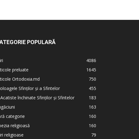
ATEGORIE POPULARĂ
iri
4086
ticole preluate
1645
ticole Ortodoxia.md
750
oloagele Sfinților și a Sfintelor
455
 Acatiste închinate Sfinților și Sfintelor
183
găciuni
163
ră categorie
160
ezia religioasă
160
iri religioase
79