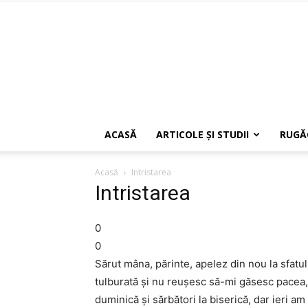
ACASĂ
ARTICOLE ŞI STUDII
RUGĂ
Acasă
Intristarea
Intristarea
0
0
Sărut mâna, părinte, apelez din nou la sfatu
tulburată şi nu reuşesc să-mi găsesc pacea
duminică şi sărbători la biserică, dar ieri am