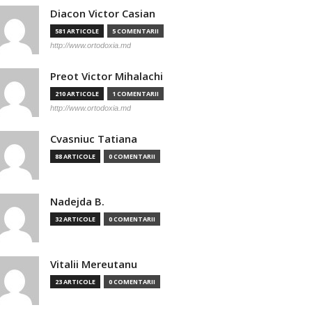
Diacon Victor Casian
581 ARTICOLE
5 COMENTARII
http://www.ortodoxia.md
Preot Victor Mihalachi
210 ARTICOLE
1 COMENTARII
http://www.ortodoxia.md
Cvasniuc Tatiana
88 ARTICOLE
0 COMENTARII
Nadejda B.
32 ARTICOLE
0 COMENTARII
Vitalii Mereutanu
23 ARTICOLE
0 COMENTARII