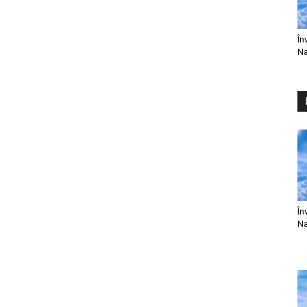
În
Na
În
Na