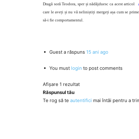
Dragă soră Teodora, sper și nădăjduesc ca acest articol
care le aveți și nu vă neliniștiți mergeți așa cum se prime
să-i fie comportamentul.
Guest
a răspuns
15 ani ago
You must
login
to post comments
Afișare 1 rezultat
Răspunsul tău
Te rog să te
autentifici
mai întâi pentru a tri