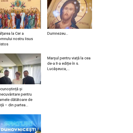
ălțarea la Cer a
Dumnezeu…
mnului nostru Iisus
istos
Marșul pentru viață la cea
de-a II-a ediție în s.
Lucășeuca,...
cunoștință și
necuvântare pentru
mele dătătoare de
ață – din partea...