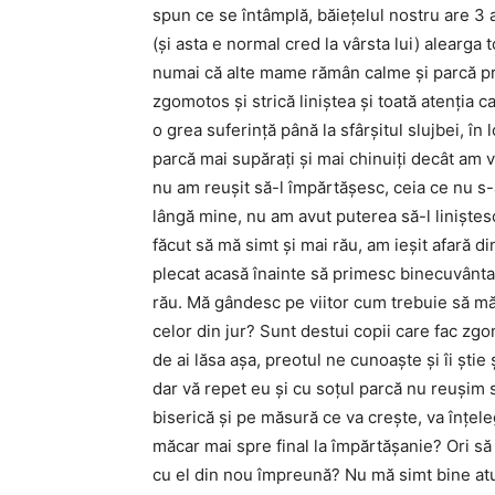
spun ce se întâmplă, băieţelul nostru are 3 
(şi asta e normal cred la vârsta lui) alearga t
numai că alte mame rămân calme şi parcă prin
zgomotos şi strică liniştea şi toată atenţia c
o grea suferinţă până la sfârşitul slujbei, în
parcă mai supăraţi şi mai chinuiţi decât am v
nu am reuşit să-l împărtăşesc, ceia ce nu s-
lângă mine, nu am avut puterea să-l liniştesc,
făcut să mă simt şi mai rău, am ieşit afară d
plecat acasă înainte să primesc binecuvânta
rău. Mă gândesc pe viitor cum trebuie să mă 
celor din jur? Sunt destui copii care fac zgo
de ai lăsa aşa, preotul ne cunoaşte şi îi ştie
dar vă repet eu şi cu soţul parcă nu reuşim s
biserică şi pe măsură ce va creşte, va înţel
măcar mai spre final la împărtăşanie? Ori să
cu el din nou împreună? Nu mă simt bine at