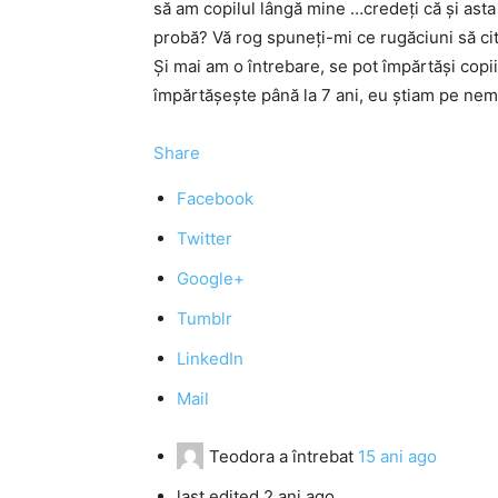
să am copilul lângă mine …credeţi că şi as
probă? Vă rog spuneţi-mi ce rugăciuni să cite
Şi mai am o întrebare, se pot împărtăşi copi
împărtăşeşte până la 7 ani, eu ştiam pe ne
Share
Facebook
Twitter
Google+
Tumblr
LinkedIn
Mail
Teodora
a întrebat
15 ani ago
last edited 2 ani ago