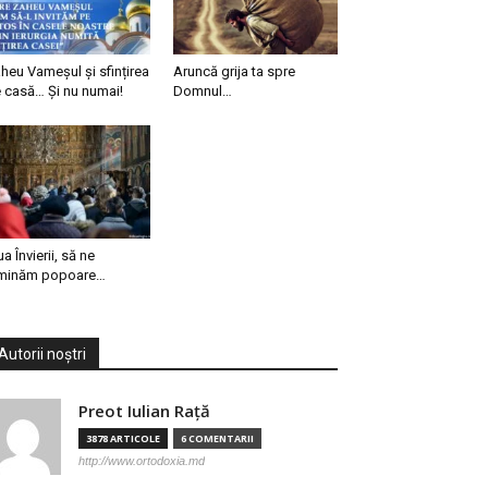
heu Vameșul și sfințirea
Aruncă grija ta spre
 casă… Și nu numai!
Domnul…
ua Învierii, să ne
minăm popoare…
Autorii noștri
Preot Iulian Raţă
3878 ARTICOLE
6 COMENTARII
http://www.ortodoxia.md