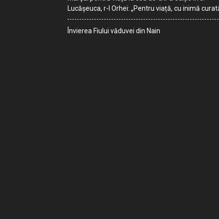
Lucășeuca, r-l Orhei: „Pentru viață, cu inimă curat
Învierea Fiului văduvei din Nain