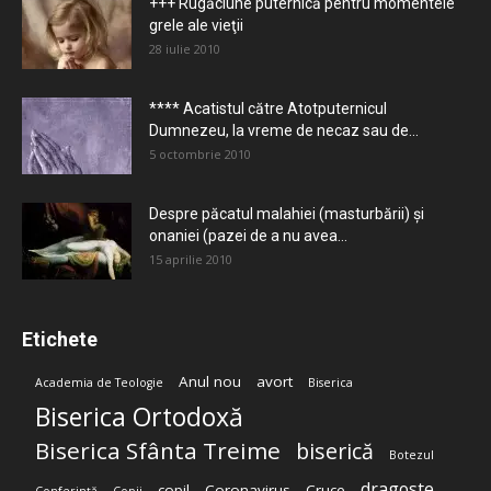
+++ Rugăciune puternică pentru momentele
grele ale vieţii
28 iulie 2010
**** Acatistul către Atotputernicul
Dumnezeu, la vreme de necaz sau de...
5 octombrie 2010
Despre păcatul malahiei (masturbării) şi
onaniei (pazei de a nu avea...
15 aprilie 2010
Etichete
Anul nou
avort
Academia de Teologie
Biserica
Biserica Ortodoxă
Biserica Sfânta Treime
biserică
Botezul
dragoste
copil
Coronavirus
Cruce