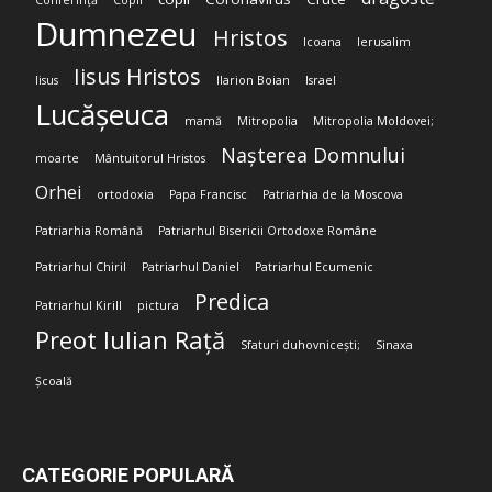
Conferință
Copii
Dumnezeu
Hristos
Icoana
Ierusalim
Iisus Hristos
Iisus
Ilarion Boian
Israel
Lucășeuca
mamă
Mitropolia
Mitropolia Moldovei;
Nașterea Domnului
moarte
Mântuitorul Hristos
Orhei
ortodoxia
Papa Francisc
Patriarhia de la Moscova
Patriarhia Română
Patriarhul Bisericii Ortodoxe Române
Patriarhul Chiril
Patriarhul Daniel
Patriarhul Ecumenic
Predica
Patriarhul Kirill
pictura
Preot Iulian Rață
Sfaturi duhovnicești;
Sinaxa
Școală
CATEGORIE POPULARĂ