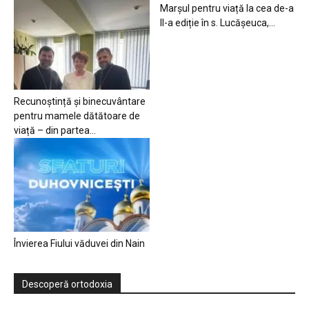
Marșul pentru viață la cea de-a
II-a ediție în s. Lucășeuca,...
Recunoștință și binecuvântare
pentru mamele dătătoare de
viață – din partea...
Învierea Fiului văduvei din Nain
Descoperă ortodoxia