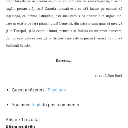
preoților este nu să proorocim, nu să spunem cine ne sunt vrăjmașii, ci să ne
rugăm pentru vrăjmași! Datoria noastră este ca să-i facem pe oameni să
înțeleagă, că Sfânta Liturghie, este mai presus ca oricare altă rugăciune,
care ar exista pe fața pământului! Oamenii, din păcate sunt gata să meargă
și la Tiraspol, și la capătul lumii, pentru a se întâlni cu un preot oarecare,
dar nu sunt gata să meargă la Hristos, care este în prima Biserică Ortodoxă
întâlnită în cale…
Dureros…
Preot Iulian Rață
Guest
a răspuns
15 ani ago
You must
login
to post comments
Afișare 1 rezultat
Răspunsul tău