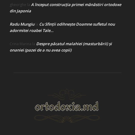
A început construcţia primei mănăstiri ortodoxe
gheorghe
la
din Japonia
Radu Mungiu
Cu Sfinții odihnește Doamne sufletul nou
la
adormitei roabei Tale…
Despre păcatul malahiei (masturbării) şi
Crina Marina
la
onaniei (pazei de a nu avea copii)