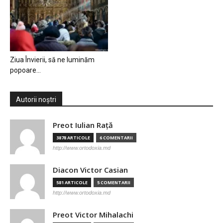
Ziua Învierii, să ne luminăm
popoare…
Autorii noștri
Preot Iulian Raţă
3878 ARTICOLE
6 COMENTARII
http://www.ortodoxia.md
Diacon Victor Casian
581 ARTICOLE
5 COMENTARII
http://www.ortodoxia.md
Preot Victor Mihalachi