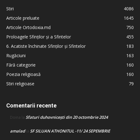
Stiri
4086
Articole preluate
1645
Articole Ortodoxia.md
750
Proloagele Sfinților și a Sfintelor
455
6. Acatiste închinate Sfinților și Sfintelor
183
Rugăciuni
163
Fără categorie
160
Poezia religioasă
160
Stiri religioase
79
Comentarii recente
Sfaturi duhovnicești din 20 octombrie 2024
Doina
la
amalad
SF SILUAN ATHONITUL -11/ 24 SEPEMBRIE
la