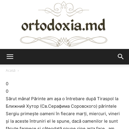
Ortodoxia.md
Acasă
0
0
Sărut mâna! Părinte am aşa o întrebare după Tiraspol la
Ближний Хутор (Св.Серафима Соровского) părintele
Sergiu primeşte oameni în fiecare marţi, miercuri, vineri
şi la aceste întruniri el le spune, dacă oamenilor le sunt
făcute farmece şi câteodată spune cine asta face.. am