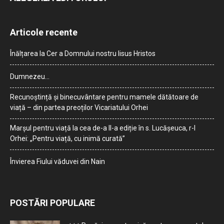
Articole recente
Înălțarea la Cer a Domnului nostru Iisus Hristos
Dumnezeu…
Recunoștință și binecuvântare pentru mamele dătătoare de
viață – din partea preoților Vicariatului Orhei
Marșul pentru viață la cea de-a II-a ediție în s. Lucășeuca, r-l
Orhei: „Pentru viață, cu inimă curată”
Învierea Fiului văduvei din Nain
POSTĂRI POPULARE