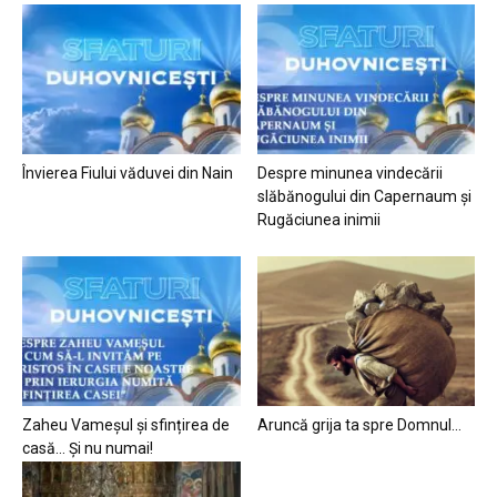
Învierea Fiului văduvei din Nain
Despre minunea vindecării
slăbănogului din Capernaum și
Rugăciunea inimii
Zaheu Vameșul și sfințirea de
Aruncă grija ta spre Domnul…
casă… Și nu numai!