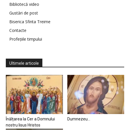
Bibliotecă video
Gustări de post
Biserica Sfinta Treime
Contacte
Profețiile timpului
Ultimele articole
Înălțarea la Cer a Domnului
Dumnezeu…
nostru Iisus Hristos