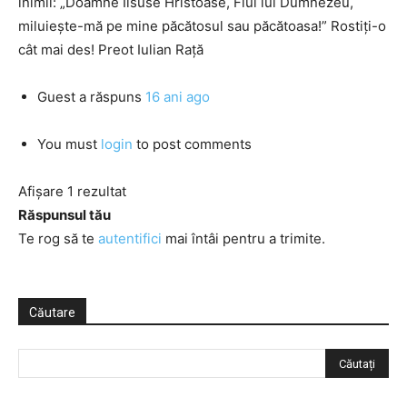
inimii: „Doamne Iisuse Hristoase, Fiul lui Dumnezeu,
miluieşte-mă pe mine păcătosul sau păcătoasa!” Rostiţi-o
cât mai des! Preot Iulian Raţă
Guest
a răspuns
16 ani ago
You must
login
to post comments
Afișare 1 rezultat
Răspunsul tău
Te rog să te
autentifici
mai întâi pentru a trimite.
Căutare