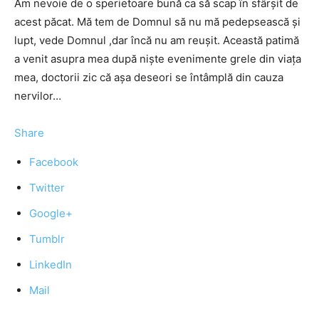
Am nevoie de o sperietoare bună ca să scap în sfârşit de
acest păcat. Mă tem de Domnul să nu mă pedepsească şi
lupt, vede Domnul ,dar încă nu am reuşit. Această patimă
a venit asupra mea după nişte evenimente grele din viaţa
mea, doctorii zic că aşa deseori se întâmplă din cauza
nervilor…
Share
Facebook
Twitter
Google+
Tumblr
LinkedIn
Mail