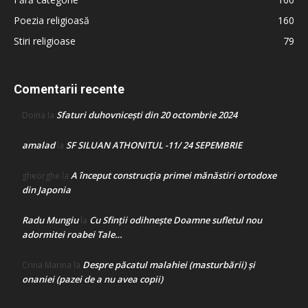
Poezia religioasă
160
Stiri religioase
79
Comentarii recente
Sfaturi duhovnicești din 20 octombrie 2024
Doina
la
amalad
SF SILUAN ATHONITUL -11/ 24 SEPEMBRIE
la
A început construcţia primei mănăstiri ortodoxe
gheorghe
la
din Japonia
Radu Mungiu
Cu Sfinții odihnește Doamne sufletul nou
la
adormitei roabei Tale…
Despre păcatul malahiei (masturbării) şi
Crina Marina
la
onaniei (pazei de a nu avea copii)