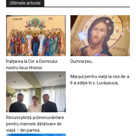
Ultimele articole
Înălțarea la Cer a Domnului
Dumnezeu…
nostru Iisus Hristos
Marșul pentru viață la cea de-a
II-a ediție în s. Lucășeuca,...
Recunoștință și binecuvântare
pentru mamele dătătoare de
viață – din partea...