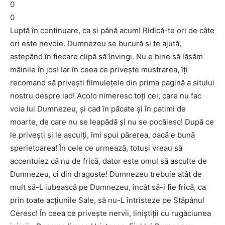
0
0
Luptă în continuare, ca şi până acum! Ridică-te ori de câte
ori este nevoie. Dumnezeu se bucură şi te ajută,
aştepând în fiecare clipă să învingi. Nu e bine să lăsăm
mâinile în jos! Iar în ceea ce priveşte mustrarea, îţi
recomand să priveşti filmuleţele din prima pagină a sitului
nostru despre iad! Acolo nimeresc toţi cei, care nu fac
voia lui Dumnezeu, şi cad în păcate şi în patimi de
moarte, de care nu se leapădă şi nu se pocăiesc! După ce
le priveşti şi le asculţi, îmi spui părerea, dacă e bună
sperietoarea! În cele ce urmează, totuşi vreau să
accentuiez că nu de frică, dator este omul să asculte de
Dumnezeu, ci din dragoste! Dumnezeu trebuie atât de
mult să-L iubească pe Dumnezeu, încât să-i fie frică, ca
prin toate acţiunile Sale, să nu-L întristeze pe Stăpânul
Ceresc! În ceea ce priveşte nervii, liniştiţii cu rugăciunea