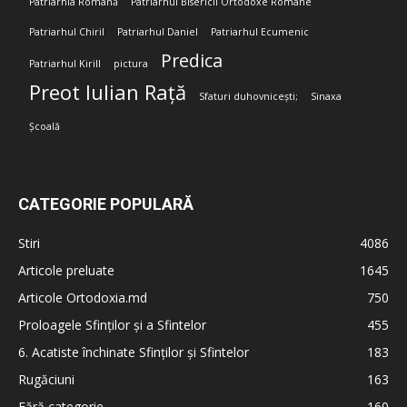
Patriarhia Română
Patriarhul Bisericii Ortodoxe Române
Patriarhul Chiril
Patriarhul Daniel
Patriarhul Ecumenic
Predica
Patriarhul Kirill
pictura
Preot Iulian Rață
Sfaturi duhovnicești;
Sinaxa
Școală
CATEGORIE POPULARĂ
Stiri
4086
Articole preluate
1645
Articole Ortodoxia.md
750
Proloagele Sfinților și a Sfintelor
455
6. Acatiste închinate Sfinților și Sfintelor
183
Rugăciuni
163
Fără categorie
160