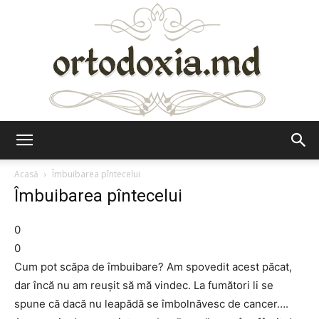
Ortodoxia.md
Acasă
Îmbuibarea pîntecelui
Îmbuibarea pîntecelui
0
0
Cum pot scăpa de îmbuibare? Am spovedit acest păcat,
dar încă nu am reuşit să mă vindec. La fumători li se
spune că dacă nu leapădă se îmbolnăvesc de cancer….