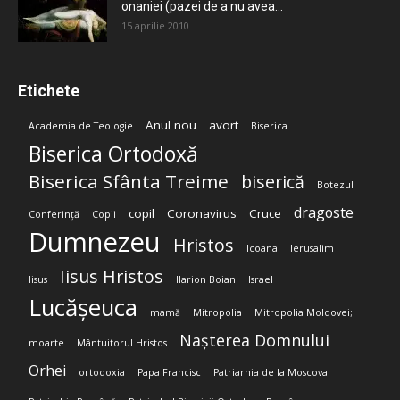
onaniei (pazei de a nu avea...
15 aprilie 2010
Etichete
Anul nou
avort
Academia de Teologie
Biserica
Biserica Ortodoxă
Biserica Sfânta Treime
biserică
Botezul
dragoste
copil
Coronavirus
Cruce
Conferință
Copii
Dumnezeu
Hristos
Icoana
Ierusalim
Iisus Hristos
Iisus
Ilarion Boian
Israel
Lucășeuca
mamă
Mitropolia
Mitropolia Moldovei;
Nașterea Domnului
moarte
Mântuitorul Hristos
Orhei
ortodoxia
Papa Francisc
Patriarhia de la Moscova