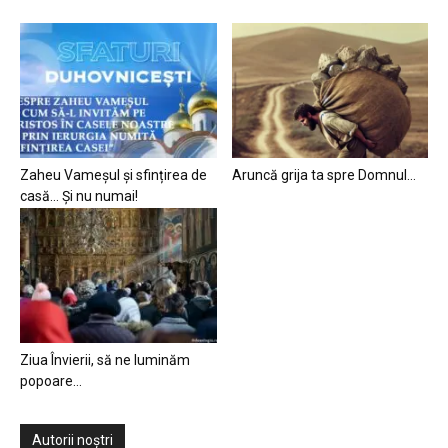
Zaheu Vameșul și sfințirea de
Aruncă grija ta spre Domnul…
casă… Și nu numai!
Ziua Învierii, să ne luminăm
popoare…
Autorii noștri