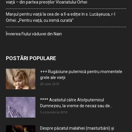
viață – din partea preoților Vicariatului Orhei
Marșul pentru viață la cea de-a II-a ediție în s. Lucășeuca, r-l
Orhei: „Pentru viață, cu inimă curată”
Învierea Fiului văduvei din Nain
POSTĂRI POPULARE
+++ Rugăciune puternică pentru momentele
grele ale vieţii
28 iulie 2010
**** Acatistul către Atotputernicul
Dumnezeu, la vreme de necaz sau de...
5 octombrie 2010
Despre păcatul malahiei (masturbării) şi