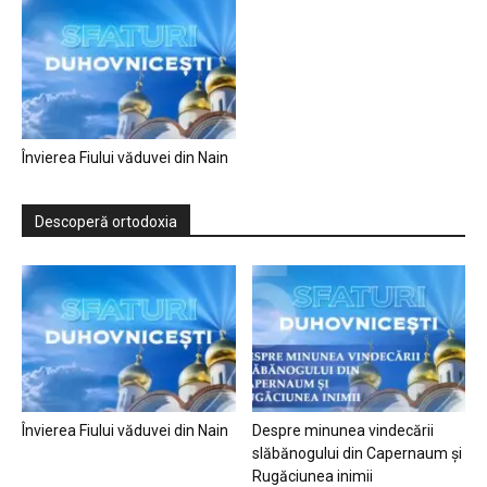
Învierea Fiului văduvei din Nain
Descoperă ortodoxia
Învierea Fiului văduvei din Nain
Despre minunea vindecării
slăbănogului din Capernaum și
Rugăciunea inimii