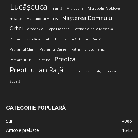
Lucășeuca
mamă
Mitropolia
Mitropolia Moldovei;
Nașterea Domnului
moarte
Mântuitorul Hristos
Orhei
ortodoxia
Papa Francisc
Patriarhia de la Moscova
Patriarhia Română
Patriarhul Bisericii Ortodoxe Române
Patriarhul Chiril
Patriarhul Daniel
Patriarhul Ecumenic
Predica
Patriarhul Kirill
pictura
Preot Iulian Rață
Sfaturi duhovnicești;
Sinaxa
Școală
CATEGORIE POPULARĂ
Stiri
4086
Articole preluate
1645