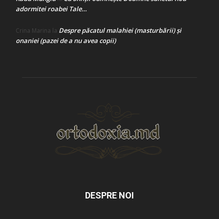
adormitei roabei Tale…
Despre păcatul malahiei (masturbării) şi
Crina Marina
la
onaniei (pazei de a nu avea copii)
DESPRE NOI