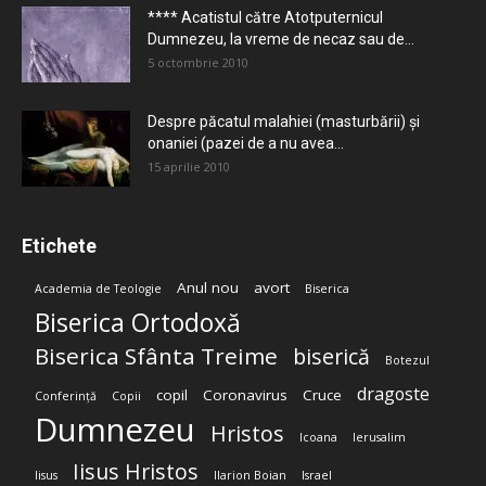
**** Acatistul către Atotputernicul
Dumnezeu, la vreme de necaz sau de...
5 octombrie 2010
Despre păcatul malahiei (masturbării) şi
onaniei (pazei de a nu avea...
15 aprilie 2010
Etichete
Anul nou
avort
Academia de Teologie
Biserica
Biserica Ortodoxă
Biserica Sfânta Treime
biserică
Botezul
dragoste
copil
Coronavirus
Cruce
Conferință
Copii
Dumnezeu
Hristos
Icoana
Ierusalim
Iisus Hristos
Iisus
Ilarion Boian
Israel