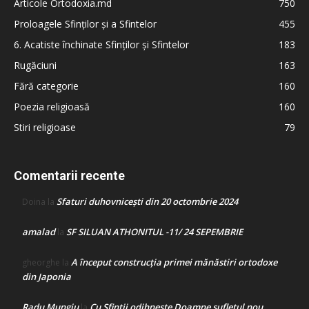
Articole Ortodoxia.md
750
Proloagele Sfinților și a Sfintelor
455
6. Acatiste închinate Sfinților și Sfintelor
183
Rugăciuni
163
Fără categorie
160
Poezia religioasă
160
Stiri religioase
79
Comentarii recente
Sfaturi duhovnicești din 20 octombrie 2024
Doina
la
amalad
SF SILUAN ATHONITUL -11/ 24 SEPEMBRIE
la
A început construcţia primei mănăstiri ortodoxe
gheorghe
la
din Japonia
Radu Mungiu
Cu Sfinții odihnește Doamne sufletul nou
la