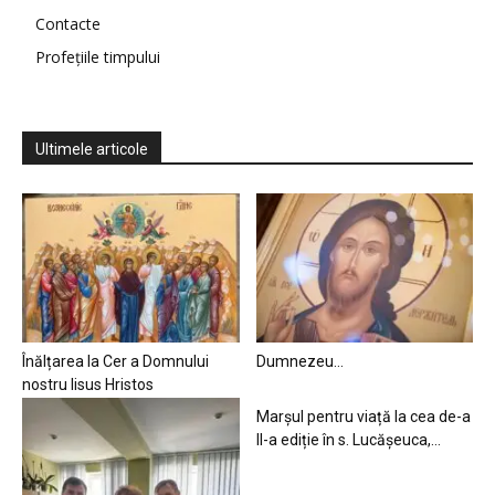
Contacte
Profețiile timpului
Ultimele articole
Înălțarea la Cer a Domnului
Dumnezeu…
nostru Iisus Hristos
Marșul pentru viață la cea de-a
II-a ediție în s. Lucășeuca,...