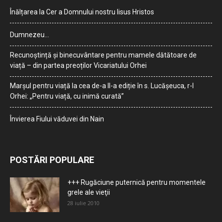
Înălțarea la Cer a Domnului nostru Iisus Hristos
Dumnezeu…
Recunoștință și binecuvântare pentru mamele dătătoare de
viață – din partea preoților Vicariatului Orhei
Marșul pentru viață la cea de-a II-a ediție în s. Lucășeuca, r-l
Orhei: „Pentru viață, cu inimă curată”
Învierea Fiului văduvei din Nain
POSTĂRI POPULARE
+++ Rugăciune puternică pentru momentele
grele ale vieţii
28 iulie 2010