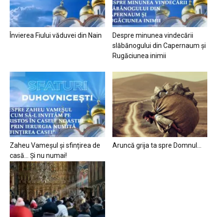
Învierea Fiului văduvei din Nain
Despre minunea vindecării
slăbănogului din Capernaum și
Rugăciunea inimii
Zaheu Vameșul și sfințirea de
Aruncă grija ta spre Domnul…
casă… Și nu numai!