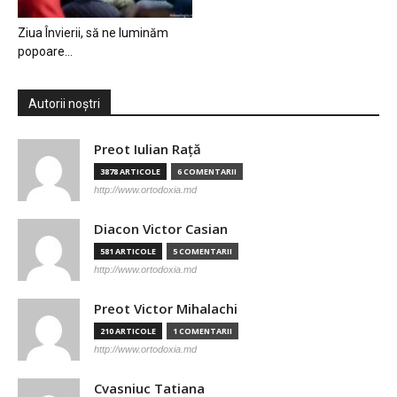
Ziua Învierii, să ne luminăm
popoare…
Autorii noștri
Preot Iulian Raţă
3878 ARTICOLE
6 COMENTARII
http://www.ortodoxia.md
Diacon Victor Casian
581 ARTICOLE
5 COMENTARII
http://www.ortodoxia.md
Preot Victor Mihalachi
210 ARTICOLE
1 COMENTARII
http://www.ortodoxia.md
Cvasniuc Tatiana