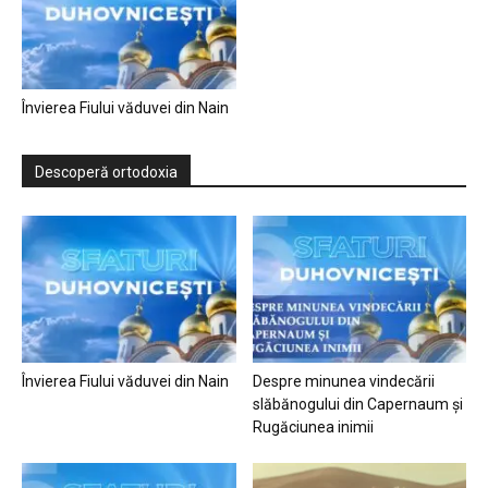
Învierea Fiului văduvei din Nain
Descoperă ortodoxia
Învierea Fiului văduvei din Nain
Despre minunea vindecării
slăbănogului din Capernaum și
Rugăciunea inimii