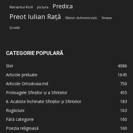
Predica
Patriarhul Kirill
pictura
Preot Iulian Rață
Sfaturi duhovnicești;
Sinaxa
Școală
CATEGORIE POPULARĂ
Stiri
4086
Articole preluate
1645
Articole Ortodoxia.md
750
Proloagele Sfinților și a Sfintelor
455
6. Acatiste închinate Sfinților și Sfintelor
183
Rugăciuni
163
Fără categorie
160
Poezia religioasă
160