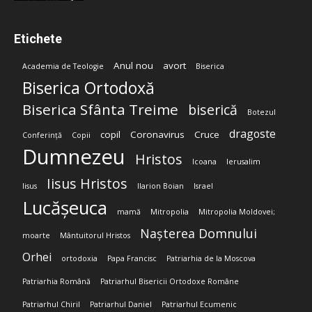
Etichete
Anul nou
avort
Academia de Teologie
Biserica
Biserica Ortodoxă
Biserica Sfânta Treime
biserică
Botezul
dragoste
copil
Coronavirus
Cruce
Conferință
Copii
Dumnezeu
Hristos
Icoana
Ierusalim
Iisus Hristos
Iisus
Ilarion Boian
Israel
Lucășeuca
mamă
Mitropolia
Mitropolia Moldovei;
Nașterea Domnului
moarte
Mântuitorul Hristos
Orhei
ortodoxia
Papa Francisc
Patriarhia de la Moscova
Patriarhia Română
Patriarhul Bisericii Ortodoxe Române
Patriarhul Chiril
Patriarhul Daniel
Patriarhul Ecumenic