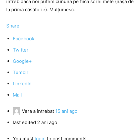
întreb dacă noi putem cununa pe fiica sorei mele (naşa de
la prima căsătorie). Mulţumesc.
Share
Facebook
Twitter
Google+
Tumblr
LinkedIn
Mail
Vera
a întrebat
15 ani ago
last edited 2 ani ago
You must
login
to post comments