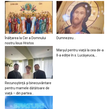
Înălțarea la Cer a Domnului
Dumnezeu…
nostru Iisus Hristos
Marșul pentru viață la cea de-a
II-a ediție în s. Lucășeuca,...
Recunoștință și binecuvântare
pentru mamele dătătoare de
viață – din partea...