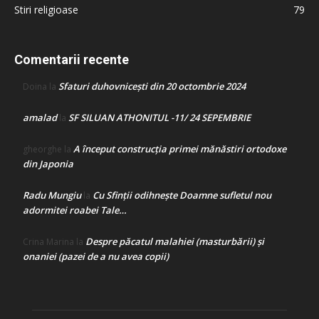
Stiri religioase
79
Comentarii recente
Sfaturi duhovnicești din 20 octombrie 2024
Doina
la
amalad
SF SILUAN ATHONITUL -11/ 24 SEPEMBRIE
la
A început construcţia primei mănăstiri ortodoxe
gheorghe
la
din Japonia
Radu Mungiu
Cu Sfinții odihnește Doamne sufletul nou
la
adormitei roabei Tale…
Despre păcatul malahiei (masturbării) şi
Crina Marina
la
onaniei (pazei de a nu avea copii)