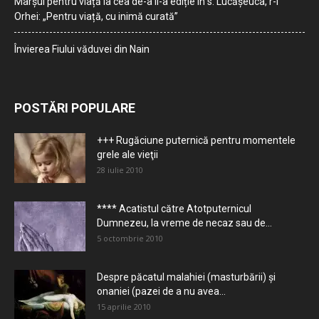
Marșul pentru viață la cea de-a II-a ediție în s. Lucășeuca, r-l
Orhei: „Pentru viață, cu inimă curată”
Învierea Fiului văduvei din Nain
POSTĂRI POPULARE
+++ Rugăciune puternică pentru momentele
grele ale vieţii
28 iulie 2010
**** Acatistul către Atotputernicul
Dumnezeu, la vreme de necaz sau de...
5 octombrie 2010
Despre păcatul malahiei (masturbării) şi
onaniei (pazei de a nu avea...
15 aprilie 2010