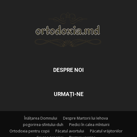
DESPRE NOI
URMAȚI-NE
Înălțarea Domnului
Despre Martorii lui Iehova
pogorirea-sfintului-duh
Piedici în calea mîntuirii
Ortodoxia pentru copii
Păcatul avortului
Păcatul vrăjitoriilor