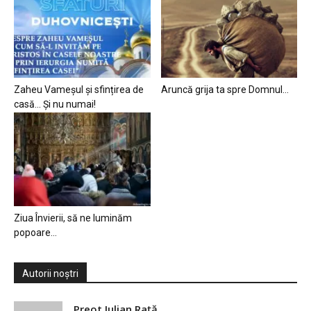
Zaheu Vameșul și sfințirea de
Aruncă grija ta spre Domnul…
casă… Și nu numai!
Ziua Învierii, să ne luminăm
popoare…
Autorii noștri
Preot Iulian Raţă