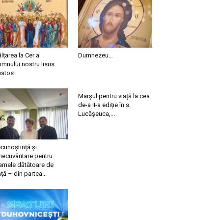
ălțarea la Cer a
Dumnezeu…
mnului nostru Iisus
istos
Marșul pentru viață la cea
de-a II-a ediție în s.
Lucășeuca,...
cunoștință și
necuvântare pentru
mele dătătoare de
ață – din partea...