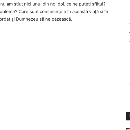
u am ştiut nici unul din noi doi, ce ne puteţi sfătui?
obleme? Care sunt consecinţele în această viaţă şi în
cordat şi Dumnezeu să ne păzească.