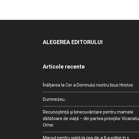
ALEGEREA EDITORULUI
Articole recente
Înălțarea la Cer a Domnului nostru Iisus Hristos
Dumnezeu…
Recunoștință și binecuvântare pentru mamele
dătătoare de viață – din partea preoților Vicariatu
Orhei
Marșul pentru viață la cea de-a II-a ediție în s.