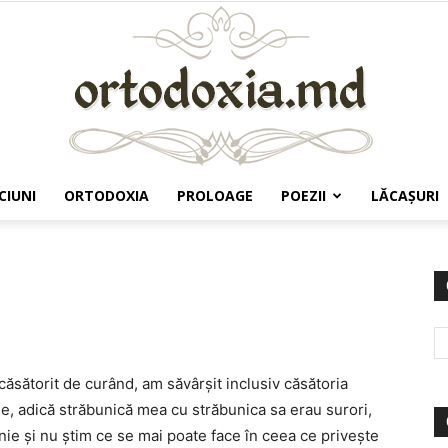
CIUNI
ORTODOXIA
PROLOAGE
POEZII
LĂCAŞURI
Ortodoxia.md
ăsătorit de curând, am săvârşit inclusiv căsătoria
e, adică străbunică mea cu străbunica sa erau surori,
nie şi nu ştim ce se mai poate face în ceea ce priveşte