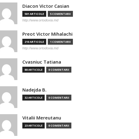
Diacon Victor Casian
581 ARTICOLE
5 COMENTARII
http://www.ortodoxia.md
Preot Victor Mihalachi
210 ARTICOLE
1 COMENTARII
http://www.ortodoxia.md
Cvasniuc Tatiana
88 ARTICOLE
0 COMENTARII
Nadejda B.
32 ARTICOLE
0 COMENTARII
Vitalii Mereutanu
23 ARTICOLE
0 COMENTARII