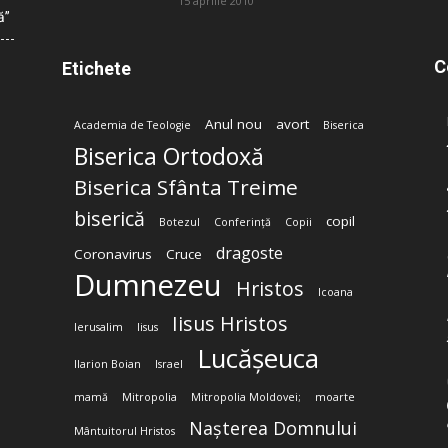
15 aprilie 2010
ă”
C
Etichete
Anul nou
avort
Academia de Teologie
Biserica
Biserica Ortodoxă
Biserica Sfânta Treime
biserică
copil
Botezul
Conferință
Copii
dragoste
Coronavirus
Cruce
Dumnezeu
Hristos
Icoana
Iisus Hristos
Ierusalim
Iisus
Lucășeuca
Ilarion Boian
Israel
mamă
Mitropolia
Mitropolia Moldovei;
moarte
Nașterea Domnului
Mântuitorul Hristos