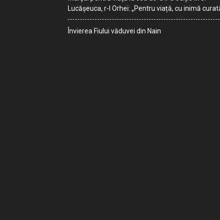
Lucășeuca, r-l Orhei: „Pentru viață, cu inimă curat
Învierea Fiului văduvei din Nain