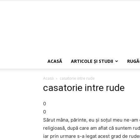
ACASĂ
ARTICOLE ŞI STUDII
RUGĂ
Acasă
casatorie intre rude
casatorie intre rude
0
0
Sărut mâna, părinte, eu şi soţul meu ne-am c
religioasă, după care am aflat că suntem rud
iar prin urmare s-a legat acest grad de rude