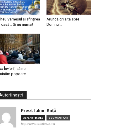
heu Vameșul și sfințirea
Aruncă grija ta spre
 casă… Și nu numai!
Domnul…
ua Învierii, să ne
minăm popoare…
Autorii noștri
Preot Iulian Raţă
3878 ARTICOLE
6 COMENTARII
http://www.ortodoxia.md