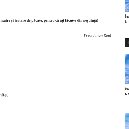
În
ire și iertare de păcate, pentru că ați făcut-o din neștiință!
Na
Preot Iulian Rață
În
Na
mite.