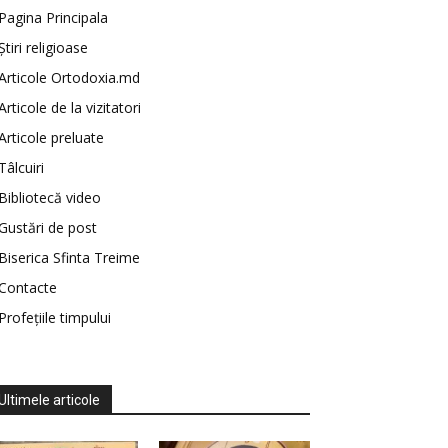
Pagina Principala
Știri religioase
Articole Ortodoxia.md
Articole de la vizitatori
Articole preluate
Tâlcuiri
Bibliotecă video
Gustări de post
Biserica Sfinta Treime
Contacte
Profețiile timpului
Ultimele articole