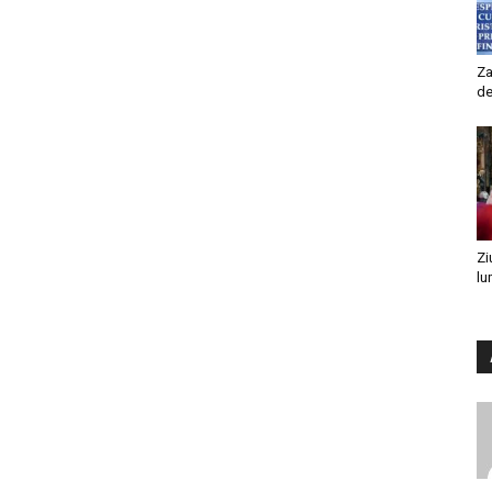
Za
de
Zi
lu