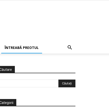
ÎNTREABĂ PREOTUL
Căutare
Categorii