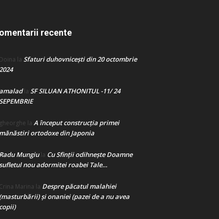
omentarii recente
Sfaturi duhovnicești din 20 octombrie
Doina
la
2024
amalad
SF SILUAN ATHONITUL -11/ 24
la
SEPEMBRIE
A început construcţia primei
gheorghe
la
mănăstiri ortodoxe din Japonia
Radu Mungiu
Cu Sfinții odihnește Doamne
la
sufletul nou adormitei roabei Tale…
Despre păcatul malahiei
Crina Marina
la
(masturbării) şi onaniei (pazei de a nu avea
copii)