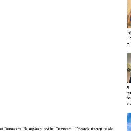
În
Do
Hr
Re
bi
ma
vi
re lui Dumnezeu! Ne rugăm și noi lui Dumnezeu: ”Păcatele tinereții și ale