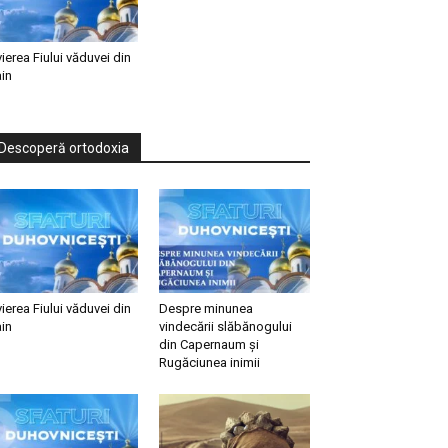
vierea Fiului văduvei din
in
Descoperă ortodoxia
vierea Fiului văduvei din
Despre minunea
in
vindecării slăbănogului
din Capernaum și
Rugăciunea inimii