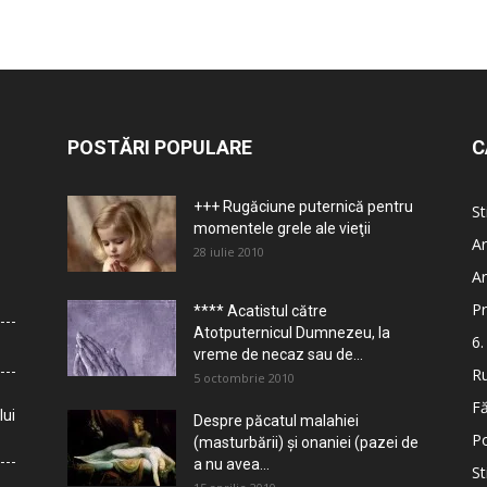
POSTĂRI POPULARE
C
+++ Rugăciune puternică pentru
St
momentele grele ale vieţii
Ar
28 iulie 2010
Ar
Pr
**** Acatistul către
Atotputernicul Dumnezeu, la
6.
vreme de necaz sau de...
Ru
5 octombrie 2010
Fă
lui
Despre păcatul malahiei
Po
(masturbării) şi onaniei (pazei de
a nu avea...
St