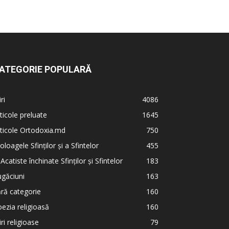
ATEGORIE POPULARĂ
iri
4086
ticole preluate
1645
ticole Ortodoxia.md
750
oloagele Sfinților și a Sfintelor
455
 Acatiste închinate Sfinților și Sfintelor
183
găciuni
163
ră categorie
160
ezia religioasă
160
iri religioase
79