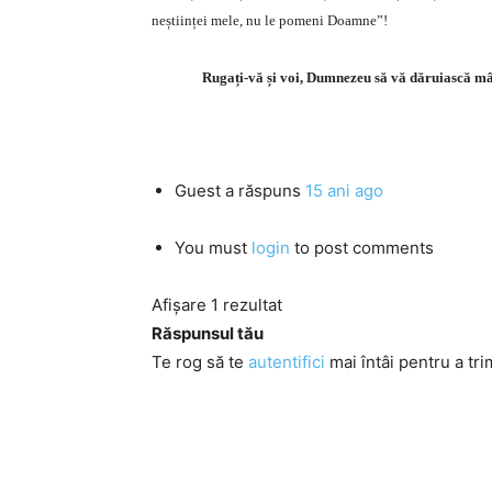
neștiinței mele, nu le pomeni Doamne”!
Rugați-vă și voi, Dumnezeu să vă dăruiască mântu
Guest
a răspuns
15 ani ago
You must
login
to post comments
Afișare 1 rezultat
Răspunsul tău
Te rog să te
autentifici
mai întâi pentru a tri