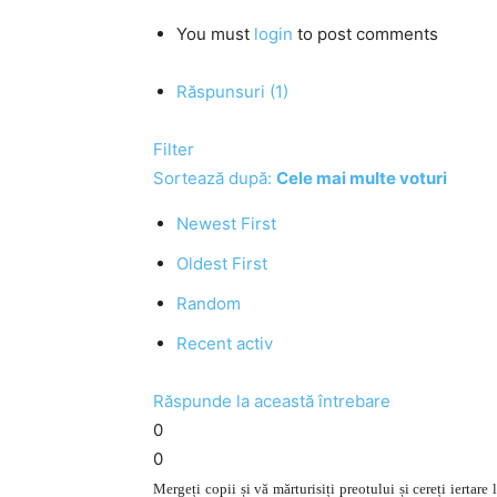
You must
login
to post comments
Răspunsuri (1)
Filter
Sortează după:
Cele mai multe voturi
Newest First
Oldest First
Random
Recent activ
Răspunde la această întrebare
0
0
Mergeți copii și vă mărturisiți preotului și cereți ierta