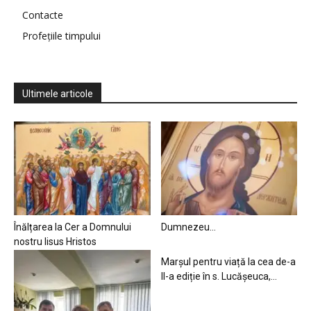
Contacte
Profețiile timpului
Ultimele articole
Înălțarea la Cer a Domnului
Dumnezeu…
nostru Iisus Hristos
Marșul pentru viață la cea de-a
II-a ediție în s. Lucășeuca,...