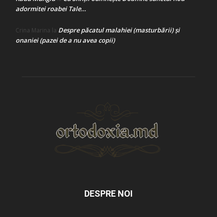
adormitei roabei Tale…
Despre păcatul malahiei (masturbării) şi
Crina Marina
la
onaniei (pazei de a nu avea copii)
DESPRE NOI