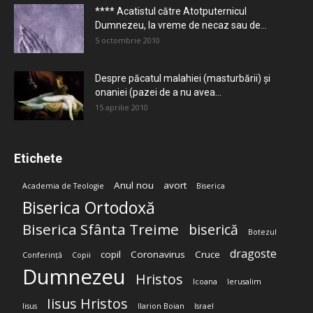
**** Acatistul către Atotputernicul
Dumnezeu, la vreme de necaz sau de...
5 octombrie 2010
Despre păcatul malahiei (masturbării) şi
onaniei (pazei de a nu avea...
15 aprilie 2010
Etichete
Anul nou
avort
Academia de Teologie
Biserica
Biserica Ortodoxă
Biserica Sfânta Treime
biserică
Botezul
dragoste
copil
Coronavirus
Cruce
Conferință
Copii
Dumnezeu
Hristos
Icoana
Ierusalim
Iisus Hristos
Iisus
Ilarion Boian
Israel