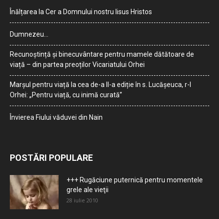
Înălțarea la Cer a Domnului nostru Iisus Hristos
Dumnezeu…
Recunoștință și binecuvântare pentru mamele dătătoare de
viață – din partea preoților Vicariatului Orhei
Marșul pentru viață la cea de-a II-a ediție în s. Lucășeuca, r-l
Orhei: „Pentru viață, cu inimă curată”
Învierea Fiului văduvei din Nain
POSTĂRI POPULARE
+++ Rugăciune puternică pentru momentele
grele ale vieţii
28 iulie 2010