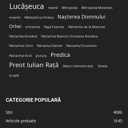
Lucășeuca
mamă
Mitropolia
Mitropolia Moldovei;
Nașterea Domnului
moarte
Mântuitorul Hristos
Orhei
ortodoxia
Papa Francisc
Patriarhia de la Moscova
Patriarhia Română
Patriarhul Bisericii Ortodoxe Române
Patriarhul Chiril
Patriarhul Daniel
Patriarhul Ecumenic
Predica
Patriarhul Kirill
pictura
Preot Iulian Rață
Sfaturi duhovnicești;
Sinaxa
Școală
CATEGORIE POPULARĂ
Stiri
4086
Articole preluate
1645