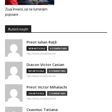
Ziua Învierii, să ne luminăm
popoare…
Autorii noștri
Preot Iulian Raţă
3878 ARTICOLE
6 COMENTARII
http://www.ortodoxia.md
Diacon Victor Casian
581 ARTICOLE
5 COMENTARII
http://www.ortodoxia.md
Preot Victor Mihalachi
210 ARTICOLE
1 COMENTARII
http://www.ortodoxia.md
Cvasniuc Tatiana