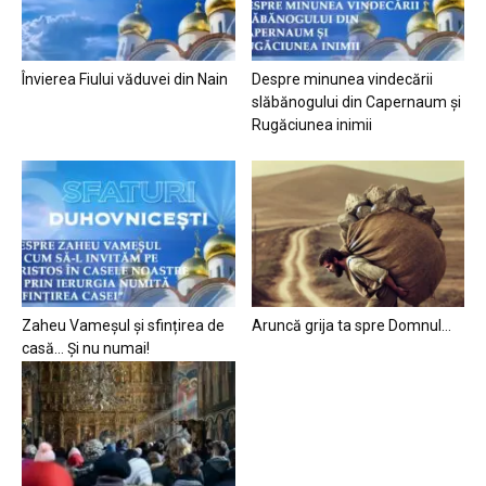
Învierea Fiului văduvei din Nain
Despre minunea vindecării
slăbănogului din Capernaum și
Rugăciunea inimii
Zaheu Vameșul și sfințirea de
Aruncă grija ta spre Domnul…
casă… Și nu numai!