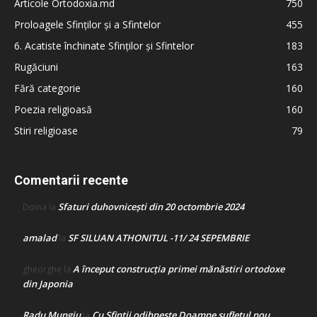
Articole Ortodoxia.md
750
Proloagele Sfinților și a Sfintelor
455
6. Acatiste închinate Sfinților și Sfintelor
183
Rugăciuni
163
Fără categorie
160
Poezia religioasă
160
Stiri religioase
79
Comentarii recente
Sfaturi duhovnicești din 20 octombrie 2024
Doina
la
amalad
SF SILUAN ATHONITUL -11/ 24 SEPEMBRIE
la
A început construcţia primei mănăstiri ortodoxe
gheorghe
la
din Japonia
Radu Mungiu
Cu Sfinții odihnește Doamne sufletul nou
la