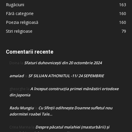
Rugăciuni
163
Fără categorie
160
Poezia religioasă
160
Stiri religioase
79
Comentarii recente
Sfaturi duhovnicești din 20 octombrie 2024
Doina
la
amalad
SF SILUAN ATHONITUL -11/ 24 SEPEMBRIE
la
A început construcţia primei mănăstiri ortodoxe
gheorghe
la
din Japonia
Radu Mungiu
Cu Sfinții odihnește Doamne sufletul nou
la
adormitei roabei Tale…
Despre păcatul malahiei (masturbării) şi
Crina Marina
la