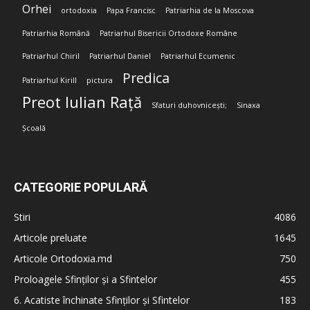
Orhei
ortodoxia
Papa Francisc
Patriarhia de la Moscova
Patriarhia Română
Patriarhul Bisericii Ortodoxe Române
Patriarhul Chiril
Patriarhul Daniel
Patriarhul Ecumenic
Predica
Patriarhul Kirill
pictura
Preot Iulian Rață
Sfaturi duhovnicești;
Sinaxa
Școală
CATEGORIE POPULARĂ
Stiri
4086
Articole preluate
1645
Articole Ortodoxia.md
750
Proloagele Sfinților și a Sfintelor
455
6. Acatiste închinate Sfinților și Sfintelor
183