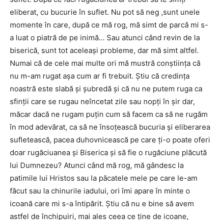
eliberat, cu bucurie în suflet. Nu pot să neg ,sunt unele
momente în care, după ce mă rog, mă simt de parcă mi s-
a luat o piatră de pe inimă… Sau atunci când revin de la
biserică, sunt tot aceleaşi probleme, dar mă simt altfel.
Numai că de cele mai multe ori mă mustră conştiinţa că
nu m-am rugat aşa cum ar fi trebuit. Ştiu că credinţa
noastră este slabă şi şubredă şi că nu ne putem ruga ca
sfinţii care se rugau neîncetat zile sau nopţi în şir dar,
măcar dacă ne rugam puţin cum să facem ca să ne rugăm
în mod adevărat, ca să ne însoţească bucuria şi eliberarea
sufletească, pacea duhovnicească pe care ţi-o poate oferi
doar rugăciuanea şi Biserica şi să fie o rugăciune plăcută
lui Dumnezeu? Atunci când mă rog, mă gândesc la
patimile lui Hristos sau la păcatele mele pe care le-am
făcut sau la chinurile iadului, ori îmi apare în minte o
icoană care mi s-a întipărit. Ştiu că nu e bine să avem
astfel de închipuiri, mai ales ceea ce ţine de icoane,