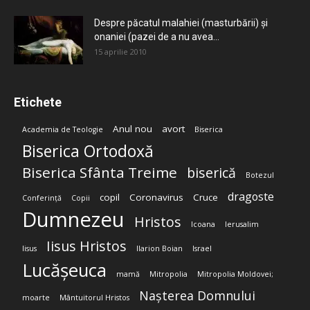
Despre păcatul malahiei (masturbării) şi
onaniei (pazei de a nu avea...
15 aprilie 2010
Etichete
Anul nou
avort
Academia de Teologie
Biserica
Biserica Ortodoxă
Biserica Sfânta Treime
biserică
Botezul
dragoste
copil
Coronavirus
Cruce
Conferință
Copii
Dumnezeu
Hristos
Icoana
Ierusalim
Iisus Hristos
Iisus
Ilarion Boian
Israel
Lucășeuca
mamă
Mitropolia
Mitropolia Moldovei;
Nașterea Domnului
moarte
Mântuitorul Hristos