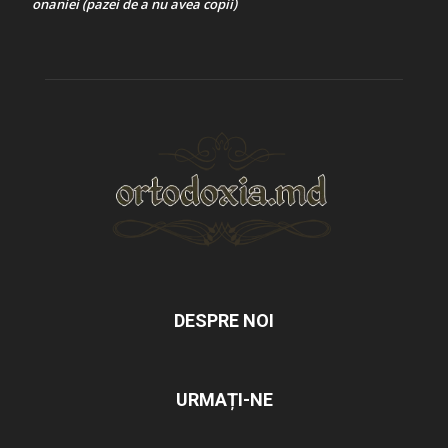
onaniei (pazei de a nu avea copii)
DESPRE NOI
URMAȚI-NE