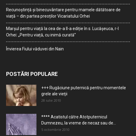
Recunoștință și binecuvântare pentru mamele dătătoare de
viață – din partea preoților Vicariatului Orhei
Marșul pentru viață la cea de-a II-a ediție în s. Lucășeuca, r-l
Orhei: „Pentru viață, cu inimă curată”
Învierea Fiului văduvei din Nain
POSTĂRI POPULARE
+++ Rugăciune puternică pentru momentele
grele ale vieţii
28 iulie 2010
**** Acatistul către Atotputernicul
Dumnezeu, la vreme de necaz sau de...
5 octombrie 2010