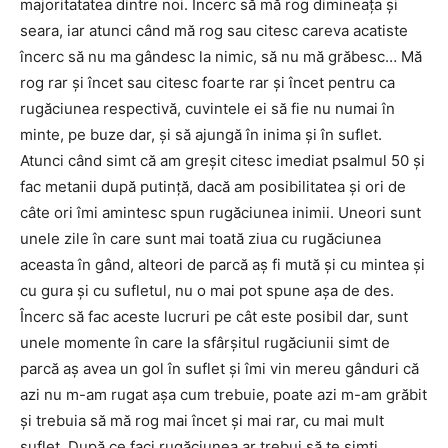
majoritatatea dintre noi. Încerc să mă rog dimineaţa şi
seara, iar atunci când mă rog sau citesc careva acatiste
încerc să nu ma gândesc la nimic, să nu mă grăbesc… Mă
rog rar şi încet sau citesc foarte rar şi încet pentru ca
rugăciunea respectivă, cuvintele ei să fie nu numai în
minte, pe buze dar, şi să ajungă în inima şi în suflet.
Atunci când simt că am greşit citesc imediat psalmul 50 şi
fac metanii după putinţă, dacă am posibilitatea şi ori de
câte ori îmi amintesc spun rugăciunea inimii. Uneori sunt
unele zile în care sunt mai toată ziua cu rugăciunea
aceasta în gând, alteori de parcă aş fi mută şi cu mintea şi
cu gura şi cu sufletul, nu o mai pot spune aşa de des.
Încerc să fac aceste lucruri pe cât este posibil dar, sunt
unele momente în care la sfârşitul rugăciunii simt de
parcă aş avea un gol în suflet şi îmi vin mereu gânduri că
azi nu m-am rugat aşa cum trebuie, poate azi m-am grăbit
şi trebuia să mă rog mai încet şi mai rar, cu mai mult
suflet. După ce faci rugăciunea ar trebui să te simţi