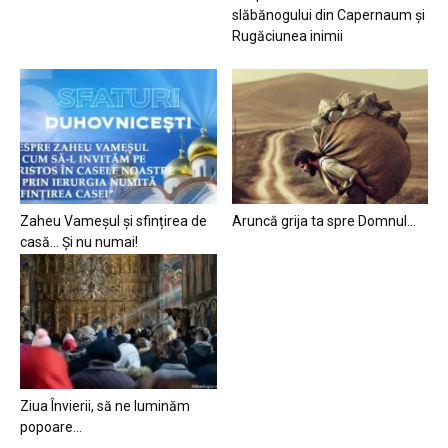
slăbănogului din Capernaum și
Rugăciunea inimii
Zaheu Vameșul și sfințirea de
Aruncă grija ta spre Domnul…
casă… Și nu numai!
Ziua Învierii, să ne luminăm
popoare…