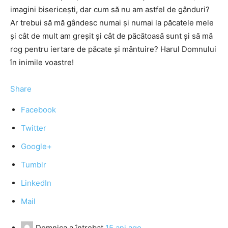
imagini bisericeşti, dar cum să nu am astfel de gânduri?
Ar trebui să mă gândesc numai şi numai la păcatele mele
şi cât de mult am greşit şi cât de păcătoasă sunt şi să mă
rog pentru iertare de păcate şi mântuire? Harul Domnului
în inimile voastre!
Share
Facebook
Twitter
Google+
Tumblr
LinkedIn
Mail
Domnica
a întrebat
15 ani ago