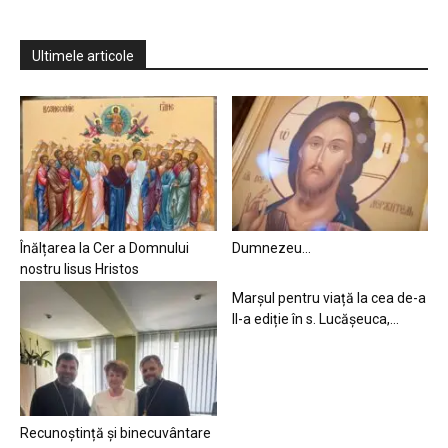
Ultimele articole
Înălțarea la Cer a Domnului
Dumnezeu…
nostru Iisus Hristos
Marșul pentru viață la cea de-a
II-a ediție în s. Lucășeuca,...
Recunoștință și binecuvântare