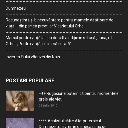
Dumnezeu…
Recunoștință și binecuvântare pentru mamele dătătoare de
viață – din partea preoților Vicariatului Orhei
Marșul pentru viață la cea de-a II-a ediție în s. Lucășeuca, r-l
Orhei: „Pentru viață, cu inimă curată”
Învierea Fiului văduvei din Nain
POSTĂRI POPULARE
+++ Rugăciune puternică pentru momentele
grele ale vieţii
28 iulie 2010
**** Acatistul către Atotputernicul
Dumnezeu, la vreme de necaz sau de...