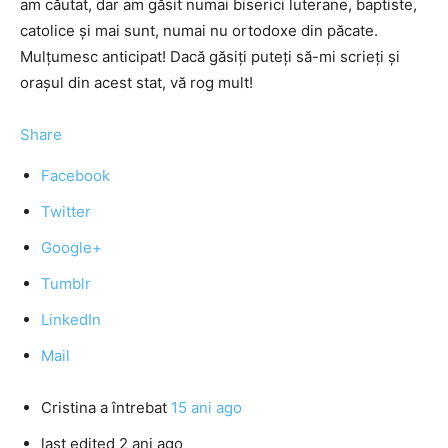
am căutat, dar am găsit numai biserici luterane, baptiste,
catolice şi mai sunt, numai nu ortodoxe din păcate.
Mulţumesc anticipat! Dacă găsiţi puteţi să-mi scrieţi şi
oraşul din acest stat, vă rog mult!
Share
Facebook
Twitter
Google+
Tumblr
LinkedIn
Mail
Cristina
a întrebat
15 ani ago
last edited 2 ani ago