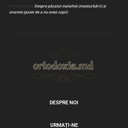
Despre păcatul malahiei (masturbării) şi
Crina Marina
la
onaniei (pazei de a nu avea copii)
DESPRE NOI
URMAȚI-NE