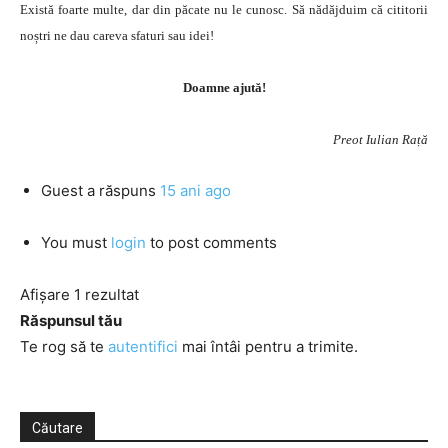
Există foarte multe, dar din păcate nu le cunosc. Să nădăjduim că cititorii
noștri ne dau careva sfaturi sau idei!
Doamne ajută!
Preot Iulian Rață
Guest
a răspuns
15 ani ago
You must
login
to post comments
Afișare 1 rezultat
Răspunsul tău
Te rog să te
autentifici
mai întâi pentru a trimite.
Căutare