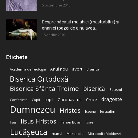
5 octombrie 2010
Despre păcatul malahiei (masturbării) şi
onaniei (pazei de a nu avea...
15 aprilie 2010
Etichete
Anul nou
avort
Academia de Teologie
Biserica
Biserica Ortodoxă
Biserica Sfânta Treime
biserică
Botezul
dragoste
copil
Coronavirus
Cruce
Conferință
Copii
Dumnezeu
Hristos
Icoana
Ierusalim
Iisus Hristos
Iisus
Ilarion Boian
Israel
Lucășeuca
mamă
Mitropolia
Mitropolia Moldovei;