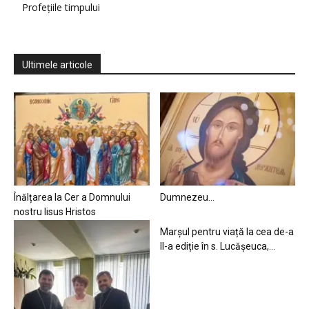
Profețiile timpului
Ultimele articole
Înălțarea la Cer a Domnului
Dumnezeu…
nostru Iisus Hristos
Marșul pentru viață la cea de-a
II-a ediție în s. Lucășeuca,...