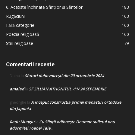
6. Acatiste închinate Sfinților și Sfintelor
183
Rugăciuni
163
Fără categorie
160
Poezia religioasă
160
Stiri religioase
79
Comentarii recente
Sfaturi duhovnicești din 20 octombrie 2024
Doina
la
amalad
SF SILUAN ATHONITUL -11/ 24 SEPEMBRIE
la
A început construcţia primei mănăstiri ortodoxe
gheorghe
la
din Japonia
Radu Mungiu
Cu Sfinții odihnește Doamne sufletul nou
la
adormitei roabei Tale…