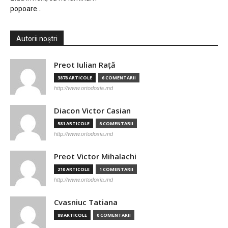
popoare…
Autorii noștri
Preot Iulian Raţă
3878 ARTICOLE
6 COMENTARII
http://www.ortodoxia.md
Diacon Victor Casian
581 ARTICOLE
5 COMENTARII
http://www.ortodoxia.md
Preot Victor Mihalachi
210 ARTICOLE
1 COMENTARII
http://www.ortodoxia.md
Cvasniuc Tatiana
88 ARTICOLE
0 COMENTARII