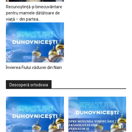
Recunoștință și binecuvântare
pentru mamele dătătoare de
viață – din partea...
Învierea Fiului văduvei din Nain
Descoperă ortodoxia