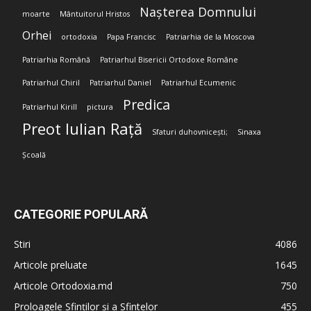
Nașterea Domnului
moarte
Mântuitorul Hristos
Orhei
ortodoxia
Papa Francisc
Patriarhia de la Moscova
Patriarhia Română
Patriarhul Bisericii Ortodoxe Române
Patriarhul Chiril
Patriarhul Daniel
Patriarhul Ecumenic
Predica
Patriarhul Kirill
pictura
Preot Iulian Rață
Sfaturi duhovnicești;
Sinaxa
Școală
CATEGORIE POPULARĂ
Stiri
4086
Articole preluate
1645
Articole Ortodoxia.md
750
Proloagele Sfinților și a Sfintelor
455