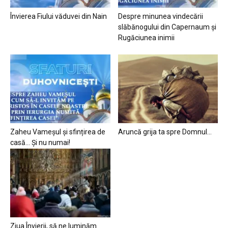
Învierea Fiului văduvei din Nain
Despre minunea vindecării
slăbănogului din Capernaum și
Rugăciunea inimii
Zaheu Vameșul și sfințirea de
Aruncă grija ta spre Domnul…
casă… Și nu numai!
Ziua Învierii, să ne luminăm