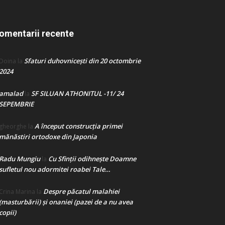
omentarii recente
Sfaturi duhovnicești din 20 octombrie
Doina
la
2024
amalad
SF SILUAN ATHONITUL -11/ 24
la
SEPEMBRIE
A început construcţia primei
gheorghe
la
mănăstiri ortodoxe din Japonia
Radu Mungiu
Cu Sfinții odihnește Doamne
la
sufletul nou adormitei roabei Tale…
Despre păcatul malahiei
Crina Marina
la
(masturbării) şi onaniei (pazei de a nu avea
copii)