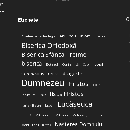
15 aprilie 2010
ă”
C
Etichete
Anul nou
avort
Academia de Teologie
Biserica
Biserica Ortodoxă
Biserica Sfânta Treime
biserică
copil
Botezul
Conferință
Copii
dragoste
Coronavirus
Cruce
Dumnezeu
Hristos
Icoana
Iisus Hristos
Ierusalim
Iisus
Lucășeuca
Ilarion Boian
Israel
mamă
Mitropolia
Mitropolia Moldovei;
moarte
Nașterea Domnului
Mântuitorul Hristos