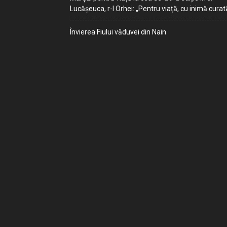
Lucășeuca, r-l Orhei: „Pentru viață, cu inimă curat
Învierea Fiului văduvei din Nain