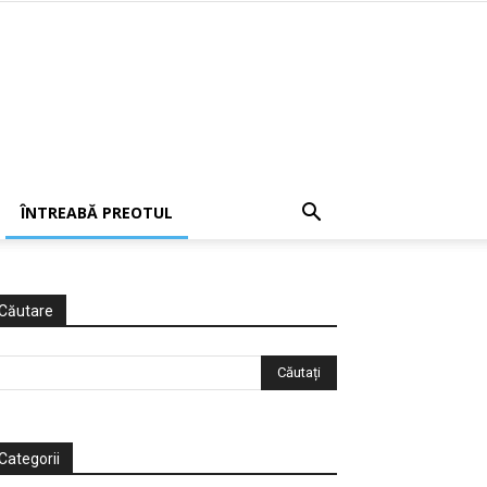
ÎNTREABĂ PREOTUL
Căutare
Categorii