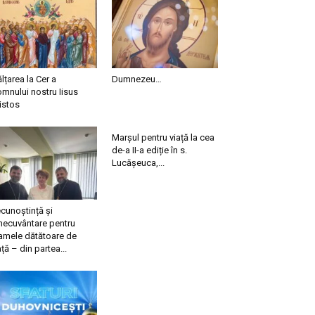
ălțarea la Cer a
Dumnezeu…
mnului nostru Iisus
istos
Marșul pentru viață la cea
de-a II-a ediție în s.
Lucășeuca,...
cunoștință și
necuvântare pentru
mele dătătoare de
ață – din partea...