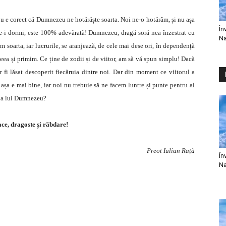
i nu e corect că Dumnezeu ne hotărăște soarta. Noi ne-o hotărâm, și nu așa
În
 ve-i dormi, este 100% adevărată! Dumnezeu, dragă soră nea înzestrat cu
Na
em soarta, iar lucrurile, se aranjează, de cele mai dese ori, în dependență
ea și primim. Ce ține de zodii și de viitor, am să vă spun simplu! Dacă
 fi lăsat descoperit fiecăruia dintre noi. Dar din moment ce viitorul a
șa e mai bine, iar noi nu trebuie să ne facem luntre și punte pentru al
voia lui Dumnezeu?
ace, dragoste și răbdare!
Preot Iulian Rață
În
Na