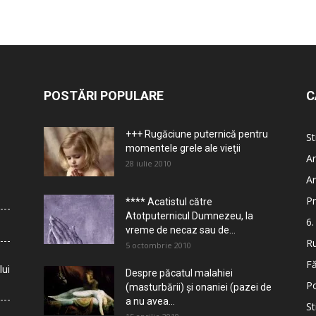
POSTĂRI POPULARE
C
+++ Rugăciune puternică pentru
St
momentele grele ale vieţii
Ar
28 iulie 2010
Ar
Pr
**** Acatistul către
Atotputernicul Dumnezeu, la
6.
vreme de necaz sau de...
Ru
5 octombrie 2010
Fă
lui
Despre păcatul malahiei
Po
(masturbării) şi onaniei (pazei de
a nu avea...
St