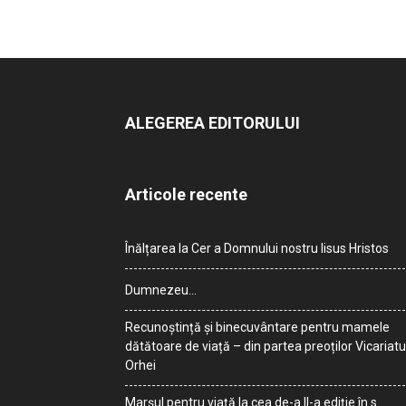
ALEGEREA EDITORULUI
Articole recente
Înălțarea la Cer a Domnului nostru Iisus Hristos
Dumnezeu…
Recunoștință și binecuvântare pentru mamele
dătătoare de viață – din partea preoților Vicariatu
Orhei
Marșul pentru viață la cea de-a II-a ediție în s.