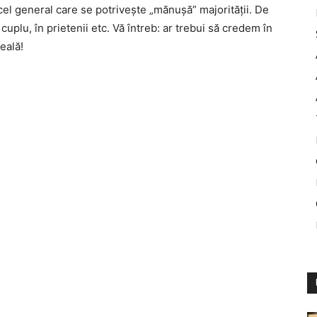
el general care se potriveşte „mănuşă” majorităţii. De
cuplu, în prietenii etc. Vă întreb: ar trebui să credem în
eală!