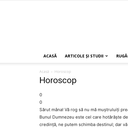
ACASĂ
ARTICOLE ŞI STUDII
RUGĂ
Acasă
Horoscop
Horoscop
0
0
Sărut mâna! Vă rog să nu mă muştruluiţi pre
Bunul Dumnezeu este cel care hotărăşte desti
credinţă, ne putem schimba destinul; dar vă