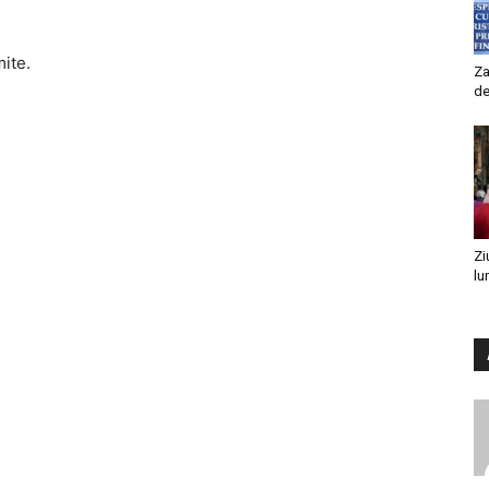
mite.
Za
de
Zi
lu