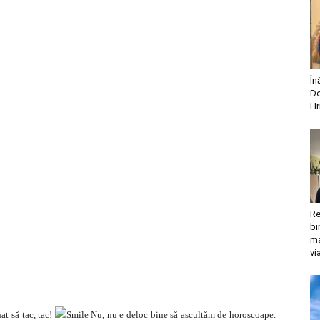
În
Do
Hr
Re
bi
ma
vi
at să tac, tac!
Nu, nu e deloc bine să ascultăm de horoscoape.