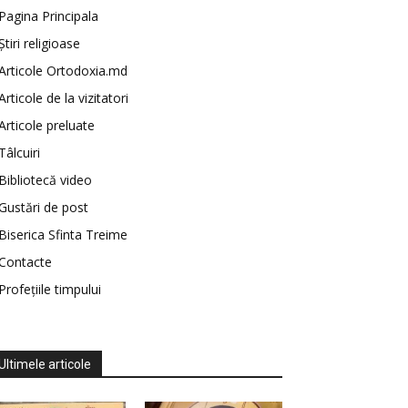
Pagina Principala
Știri religioase
Articole Ortodoxia.md
Articole de la vizitatori
Articole preluate
Tâlcuiri
Bibliotecă video
Gustări de post
Biserica Sfinta Treime
Contacte
Profețiile timpului
Ultimele articole