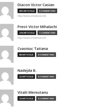
Diacon Victor Casian
581 ARTICOLE
5 COMENTARII
http://www.ortodoxia.md
Preot Victor Mihalachi
210 ARTICOLE
1 COMENTARII
http://www.ortodoxia.md
Cvasniuc Tatiana
88 ARTICOLE
0 COMENTARII
Nadejda B.
32 ARTICOLE
0 COMENTARII
Vitalii Mereutanu
23 ARTICOLE
0 COMENTARII