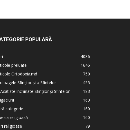
ATEGORIE POPULARĂ
iri
4086
ticole preluate
1645
ticole Ortodoxia.md
750
oloagele Sfinților și a Sfintelor
455
 Acatiste închinate Sfinților și Sfintelor
183
găciuni
163
ră categorie
160
ezia religioasă
160
iri religioase
79