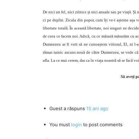
De nici un fel, nici zilnice și nici anuale sau pe viață. Ș
ci pe deplin. Zicala din popor, cum îți ve-i așterne așa
libertate totală. În această libertate, noi singuri ne decid
de ceea ce facem noi. Adică, cu ce măsură măsurăm cu ace
Dumnezeu ar fi voit să ne cunoaștem viitorul, El, ni l-ar
rămas tainic ascuns nouă de către Dumnezeu, se vede că a
afla. La ce mai cerem, dar ca în viața noastră să se facă 
Să aveți p
Guest
a răspuns
15 ani ago
You must
login
to post comments