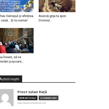
heu Vameșul și sfințirea
Aruncă grija ta spre
 casă… Și nu numai!
Domnul…
ua Învierii, să ne
minăm popoare…
Autorii noștri
Preot Iulian Raţă
3878 ARTICOLE
6 COMENTARII
http://www.ortodoxia.md