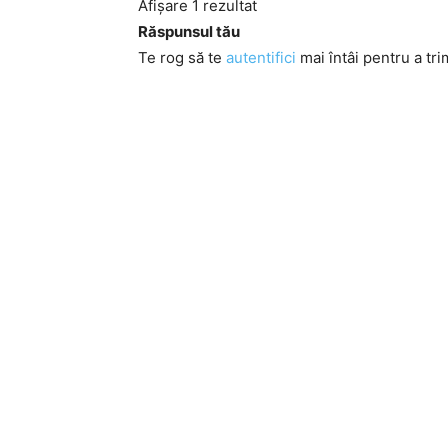
Afișare 1 rezultat
Răspunsul tău
Te rog să te
autentifici
mai întâi pentru a tri