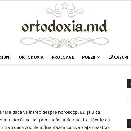
CIUNI
ORTODOXIA
PROLOAGE
POEZII
LĂCAŞURI
Ortodoxia.md
a tare dacă vă întreb despre horoscop. Eu ştiu că
nul fiecăruia, iar prin rugăciunile noastre, făcute cu
 întreb dacă zodiile influenţează cumva viaţa noastră?