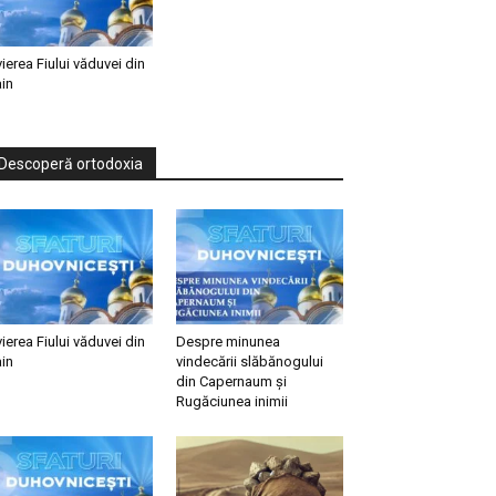
vierea Fiului văduvei din
in
Descoperă ortodoxia
vierea Fiului văduvei din
Despre minunea
in
vindecării slăbănogului
din Capernaum și
Rugăciunea inimii