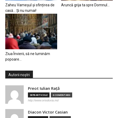
Zaheu Vameșul și sfințirea de
Aruncă grija ta spre Domnul…
casă… Și nu numai!
Ziua Învierii, să ne luminăm
popoare…
Autorii noștri
Preot Iulian Raţă
3878 ARTICOLE
6 COMENTARII
http://www.ortodoxia.md
Diacon Victor Casian