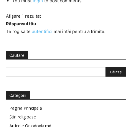
You must
login
to post comments
Afișare 1 rezultat
Răspunsul tău
Te rog să te
autentifici
mai întâi pentru a trimite.
Căutare
Categorii
Pagina Principala
Știri religioase
Articole Ortodoxia.md