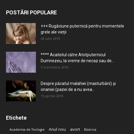
POSTĂRI POPULARE
+++ Rugăciune puternică pentru momentele
grele ale vieţii
28 iulie 2010
**** Acatistul către Atotputernicul
Dumnezeu, la vreme de necaz sau de...
5 octombrie 2010
Despre păcatul malahiei (masturbării) şi
onaniei (pazei de a nu avea...
15 aprilie 2010
Etichete
Anul nou
avort
Academia de Teologie
Biserica