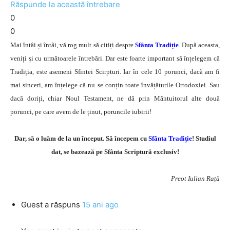
Răspunde la această întrebare
0
0
Mai întâi și întâi, vă rog mult să citiți despre
Sfânta Tradiție
. După aceasta,
veniți și cu următoarele întrebări. Dar este foarte important să înțelegem că
Tradiția, este asemeni Sfintei Scirpturi. Iar în cele 10 porunci, dacă am fi
mai sinceri, am înțelege că nu se conțin toate învățăturile Ortodoxiei. Sau
dacă doriți, chiar Noul Testament, ne dă prin Mântuitorul alte două
porunci, pe care avem de le ținut, poruncile iubirii!
Dar, să o luăm de la un început. Să începem cu
Sfânta Tradiție
! Studiul
dat, se bazează pe Sfânta Scriptură exclusiv!
Preot Iulian Rață
Guest
a răspuns
15 ani ago