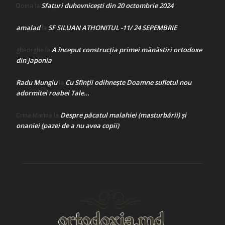
Sfaturi duhovnicești din 20 octombrie 2024
Doina
la
amalad
SF SILUAN ATHONITUL -11/ 24 SEPEMBRIE
la
A început construcţia primei mănăstiri ortodoxe
gheorghe
la
din Japonia
Radu Mungiu
Cu Sfinții odihnește Doamne sufletul nou
la
adormitei roabei Tale…
Despre păcatul malahiei (masturbării) şi
Crina Marina
la
onaniei (pazei de a nu avea copii)