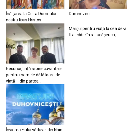
Înălțarea la Cer a Domnului
Dumnezeu…
nostru Iisus Hristos
Marșul pentru viață la cea de-a
II-a ediție în s. Lucășeuca,...
Recunoștință și binecuvântare
pentru mamele dătătoare de
viață – din partea...
Învierea Fiului văduvei din Nain