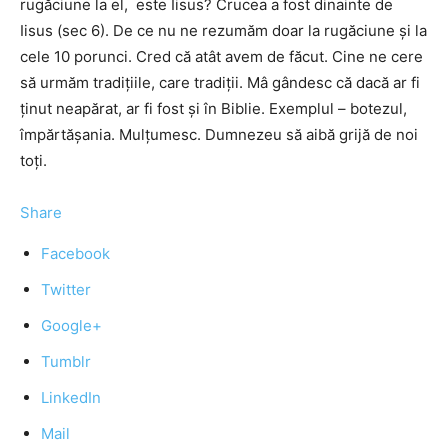
rugăciune la el, este Iisus? Crucea a fost dinainte de
Iisus (sec 6). De ce nu ne rezumăm doar la rugăciune şi la
cele 10 porunci. Cred că atât avem de făcut. Cine ne cere
să urmăm tradiţiile, care tradiţii. Mâ gândesc că dacă ar fi
ţinut neapărat, ar fi fost şi în Biblie. Exemplul – botezul,
împărtăşania. Mulţumesc. Dumnezeu să aibă grijă de noi
toţi.
Share
Facebook
Twitter
Google+
Tumblr
LinkedIn
Mail