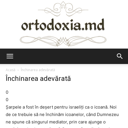
Ortodoxia.md
Acasă
Închinarea adevărată
Închinarea adevărată
0
0
Şarpele a fost în deşert pentru israeliţi ca o icoană. Noi
de ce trebuie să ne închinăm icoanelor, când Dumnezeu
ne spune că singurul mediator, prin care ajunge o