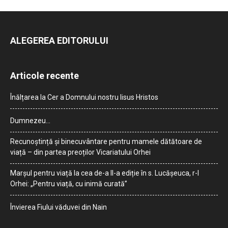
ALEGEREA EDITORULUI
Articole recente
Înălțarea la Cer a Domnului nostru Iisus Hristos
Dumnezeu…
Recunoștință și binecuvântare pentru mamele dătătoare de
viață – din partea preoților Vicariatului Orhei
Marșul pentru viață la cea de-a II-a ediție în s. Lucășeuca, r-l
Orhei: „Pentru viață, cu inimă curată”
Învierea Fiului văduvei din Nain