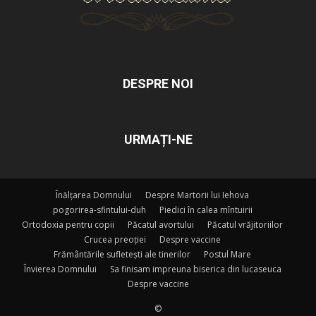
DESPRE NOI
URMAȚI-NE
Înălțarea Domnului
Despre Martorii lui Iehova
pogorirea-sfintului-duh
Piedici în calea mîntuirii
Ortodoxia pentru copii
Păcatul avortului
Păcatul vrăjitoriilor
Crucea preoției
Despre vaccine
Frământările sufletești ale tinerilor
Postul Mare
Învierea Domnului
Sa finisam impreuna biserica din lucaseuca
Despre vaccine
©