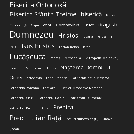
Biserica Ortodoxă
Biserica Sfânta Treime
biserică
Botezul
dragoste
copil
Coronavirus
Cruce
Conferință
Copii
Dumnezeu
Hristos
Icoana
Ierusalim
Iisus Hristos
Iisus
Ilarion Boian
Israel
Lucășeuca
mamă
Mitropolia
Mitropolia Moldovei;
Nașterea Domnului
moarte
Mântuitorul Hristos
Orhei
ortodoxia
Papa Francisc
Patriarhia de la Moscova
Patriarhia Română
Patriarhul Bisericii Ortodoxe Române
Patriarhul Chiril
Patriarhul Daniel
Patriarhul Ecumenic
Predica
Patriarhul Kirill
pictura
Preot Iulian Rață
Sfaturi duhovnicești;
Sinaxa
Școală