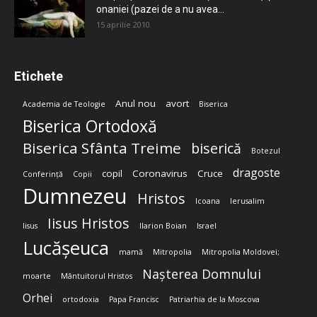
onaniei (pazei de a nu avea...
15 aprilie 2010
Etichete
Anul nou
avort
Academia de Teologie
Biserica
Biserica Ortodoxă
Biserica Sfânta Treime
biserică
Botezul
dragoste
copil
Coronavirus
Cruce
Conferință
Copii
Dumnezeu
Hristos
Icoana
Ierusalim
Iisus Hristos
Iisus
Ilarion Boian
Israel
Lucășeuca
mamă
Mitropolia
Mitropolia Moldovei;
Nașterea Domnului
moarte
Mântuitorul Hristos
Orhei
ortodoxia
Papa Francisc
Patriarhia de la Moscova