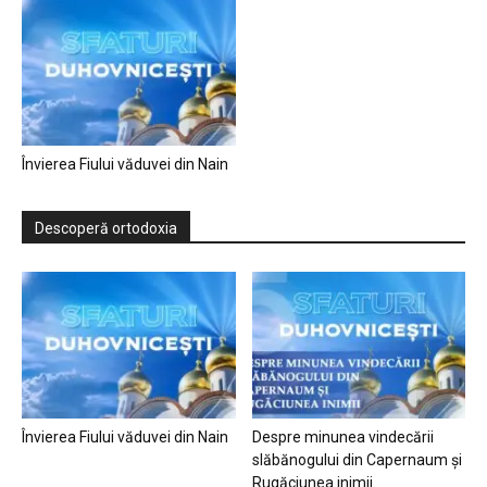
Învierea Fiului văduvei din Nain
Descoperă ortodoxia
Învierea Fiului văduvei din Nain
Despre minunea vindecării
slăbănogului din Capernaum și
Rugăciunea inimii