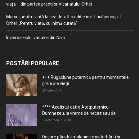
viață – din partea preoților Vicariatului Orhei
Marșul pentru viață la cea de-a II-a ediție în s. Lucășeuca, r-l
Orhei: „Pentru viață, cu inimă curată”
Învierea Fiului văduvei din Nain
POSTĂRI POPULARE
+++ Rugăciune puternică pentru momentele
grele ale vieţii
28 iulie 2010
**** Acatistul către Atotputernicul
Dumnezeu, la vreme de necaz sau de...
5 octombrie 2010
Despre păcatul malahiei (masturbării) şi