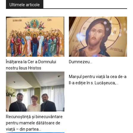
Ultimele articole
Înălțarea la Cer a Domnului
Dumnezeu…
nostru Iisus Hristos
Marșul pentru viață la cea de-a
II-a ediție în s. Lucășeuca,...
Recunoștință și binecuvântare
pentru mamele dătătoare de
viață – din partea...