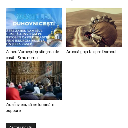
Zaheu Vameșul și sfințirea de
Aruncă grija ta spre Domnul…
casă… Și nu numai!
Ziua Învierii, să ne luminăm
popoare…
Autorii noștri