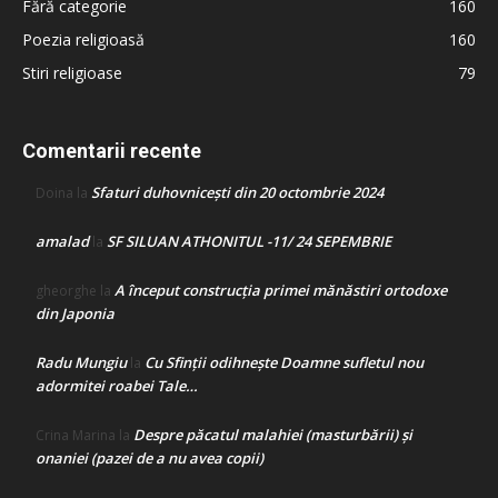
Fără categorie
160
Poezia religioasă
160
Stiri religioase
79
Comentarii recente
Sfaturi duhovnicești din 20 octombrie 2024
Doina
la
amalad
SF SILUAN ATHONITUL -11/ 24 SEPEMBRIE
la
A început construcţia primei mănăstiri ortodoxe
gheorghe
la
din Japonia
Radu Mungiu
Cu Sfinții odihnește Doamne sufletul nou
la
adormitei roabei Tale…
Despre păcatul malahiei (masturbării) şi
Crina Marina
la
onaniei (pazei de a nu avea copii)