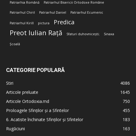
Patriarhia Română
Patriarhul Bisericii Ortodoxe Române
Patriarhul Chiril
Patriarhul Daniel
Patriarhul Ecumenic
Predica
Patriarhul Kirill
pictura
Preot Iulian Rață
Sfaturi duhovnicești;
Sinaxa
Școală
CATEGORIE POPULARĂ
Stiri
4086
Articole preluate
1645
Articole Ortodoxia.md
750
Proloagele Sfinților și a Sfintelor
455
6. Acatiste închinate Sfinților și Sfintelor
183
Rugăciuni
163