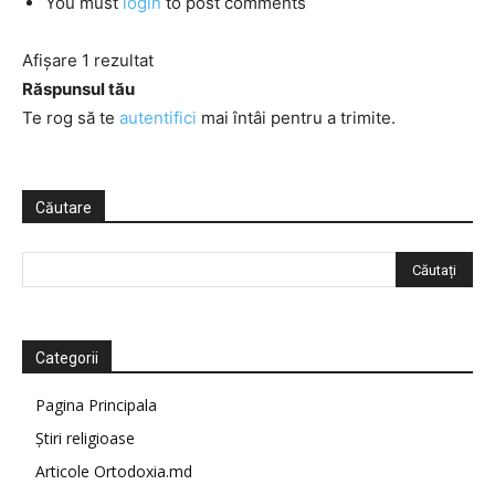
You must
login
to post comments
Afișare 1 rezultat
Răspunsul tău
Te rog să te
autentifici
mai întâi pentru a trimite.
Căutare
Categorii
Pagina Principala
Știri religioase
Articole Ortodoxia.md