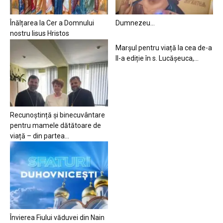
Înălțarea la Cer a Domnului
Dumnezeu…
nostru Iisus Hristos
Marșul pentru viață la cea de-a
II-a ediție în s. Lucășeuca,...
Recunoștință și binecuvântare
pentru mamele dătătoare de
viață – din partea...
Învierea Fiului văduvei din Nain