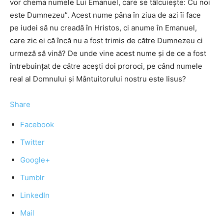
vor chema numele Lui Emanuel, care se tâlcuieşte: Cu noi
este Dumnezeu”. Acest nume pâna în ziua de azi îi face
pe iudei să nu creadă în Hristos, ci anume în Emanuel,
care zic ei că încă nu a fost trimis de către Dumnezeu ci
urmeză să vină? De unde vine acest nume şi de ce a fost
întrebuinţat de către aceşti doi proroci, pe când numele
real al Domnului şi Mântuitorului nostru este Iisus?
Share
Facebook
Twitter
Google+
Tumblr
LinkedIn
Mail