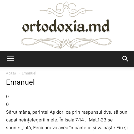
Ortodoxia.md
Acasă
Emanuel
Emanuel
0
0
Sărut mâna, parinte! Aş dori ca prin răspunsul dvs. să pun
capat neînţelegerii mele. În Isaia 7:14 ,i Mat.1:23 se
spune: „Iată, Fecioara va avea în pântece şi va naşte Fiu şi