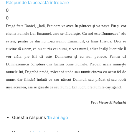
Răspunde la această întrebare
0
0
Dragă frate Daniel, „Iată, Fecioara va avea în pântece şi va naşte Fiu şi vor
chema numele Lui Emanuel, care se tâlcuieşte: Cu noi este Dumnezeu” zic
evreii; pentru ce dar nu L-au numit Emmanuil, ci Iisus Hristos: Deci se
cuvine să zicem, că nu au zis vei numi,
ci vor numi
, adica însăşi lucrurile Îl
vor arăta pre Eli că este Dumnezeu și cu noi petrece. Pentru că
Dumnezeiasca Scriptură din lucruri pune numele. Precum aceia numește
numele lui, Degrabă pradă, măcar că unde sau numit cineva cu acest fel de
nume, dar fiindcă îndată ce sau născut Domnul, sau prădat și sau robit
înșelăciunea, așa se grăește că sau numit. Din lucru pre numire câștigând.
Prot Victor Mihalachi
Guest
a răspuns
15 ani ago