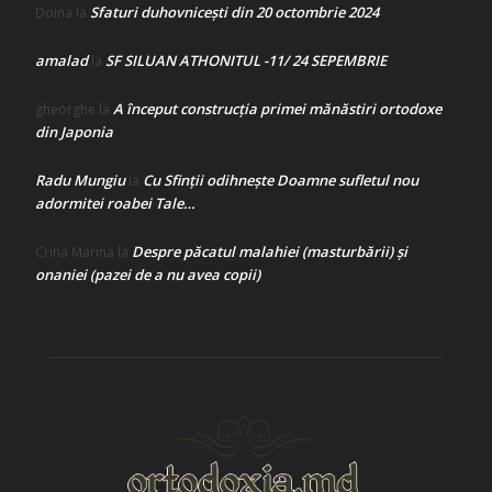
Sfaturi duhovnicești din 20 octombrie 2024
Doina
la
amalad
SF SILUAN ATHONITUL -11/ 24 SEPEMBRIE
la
A început construcţia primei mănăstiri ortodoxe
gheorghe
la
din Japonia
Radu Mungiu
Cu Sfinții odihnește Doamne sufletul nou
la
adormitei roabei Tale…
Despre păcatul malahiei (masturbării) şi
Crina Marina
la
onaniei (pazei de a nu avea copii)