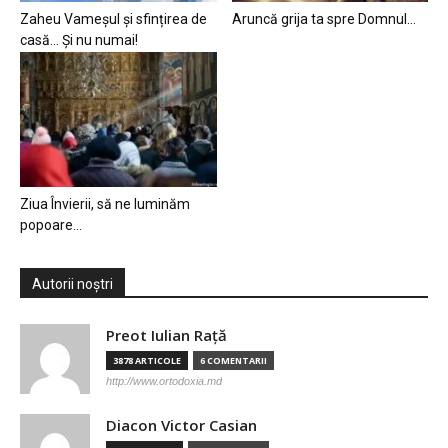
Zaheu Vameșul și sfințirea de
Aruncă grija ta spre Domnul…
casă… Și nu numai!
Ziua Învierii, să ne luminăm
popoare…
Autorii noștri
Preot Iulian Raţă
3878 ARTICOLE
6 COMENTARII
http://www.ortodoxia.md
Diacon Victor Casian