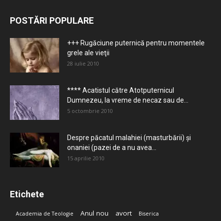
POSTĂRI POPULARE
+++ Rugăciune puternică pentru momentele
grele ale vieţii
28 iulie 2010
**** Acatistul către Atotputernicul
Dumnezeu, la vreme de necaz sau de...
5 octombrie 2010
Despre păcatul malahiei (masturbării) şi
onaniei (pazei de a nu avea...
15 aprilie 2010
Etichete
Anul nou
avort
Academia de Teologie
Biserica