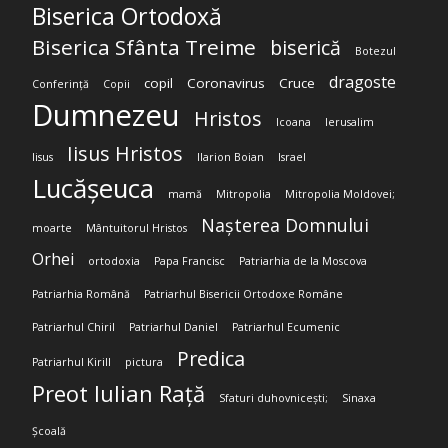
Biserica Ortodoxă
Biserica Sfânta Treime
biserică
Botezul
dragoste
copil
Coronavirus
Cruce
Conferință
Copii
Dumnezeu
Hristos
Icoana
Ierusalim
Iisus Hristos
Iisus
Ilarion Boian
Israel
Lucășeuca
mamă
Mitropolia
Mitropolia Moldovei;
Nașterea Domnului
moarte
Mântuitorul Hristos
Orhei
ortodoxia
Papa Francisc
Patriarhia de la Moscova
Patriarhia Română
Patriarhul Bisericii Ortodoxe Române
Patriarhul Chiril
Patriarhul Daniel
Patriarhul Ecumenic
Predica
Patriarhul Kirill
pictura
Preot Iulian Rață
Sfaturi duhovnicești;
Sinaxa
Școală