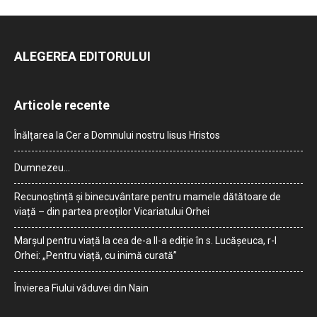
ALEGEREA EDITORULUI
Articole recente
Înălțarea la Cer a Domnului nostru Iisus Hristos
Dumnezeu…
Recunoștință și binecuvântare pentru mamele dătătoare de
viață – din partea preoților Vicariatului Orhei
Marșul pentru viață la cea de-a II-a ediție în s. Lucășeuca, r-l
Orhei: „Pentru viață, cu inimă curată”
Învierea Fiului văduvei din Nain