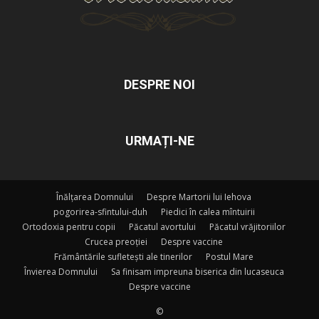
DESPRE NOI
URMAȚI-NE
Înălțarea Domnului
Despre Martorii lui Iehova
pogorirea-sfintului-duh
Piedici în calea mîntuirii
Ortodoxia pentru copii
Păcatul avortului
Păcatul vrăjitoriilor
Crucea preoției
Despre vaccine
Frământările sufletești ale tinerilor
Postul Mare
Învierea Domnului
Sa finisam impreuna biserica din lucaseuca
Despre vaccine
©