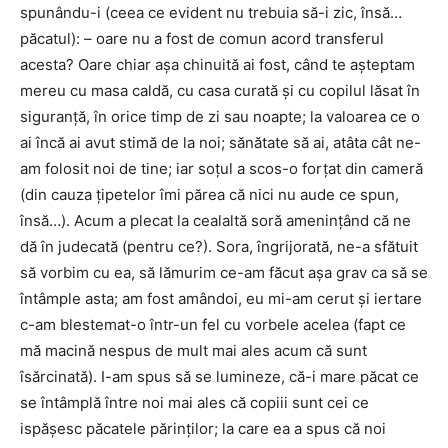
spunându-i (ceea ce evident nu trebuia să-i zic, însă…
păcatul): – oare nu a fost de comun acord transferul
acesta? Oare chiar aşa chinuită ai fost, când te aşteptam
mereu cu masa caldă, cu casa curată şi cu copilul lăsat în
siguranţă, în orice timp de zi sau noapte; la valoarea ce o
ai încă ai avut stimă de la noi; sănătate să ai, atâta cât ne-
am folosit noi de tine; iar soţul a scos-o forţat din cameră
(din cauza ţipetelor îmi părea că nici nu aude ce spun,
însă…). Acum a plecat la cealaltă soră ameninţând că ne
dă în judecată (pentru ce?). Sora, îngrijorată, ne-a sfătuit
să vorbim cu ea, să lămurim ce-am făcut aşa grav ca să se
întâmple asta; am fost amândoi, eu mi-am cerut şi iertare
c-am blestemat-o într-un fel cu vorbele acelea (fapt ce
mă macină nespus de mult mai ales acum că sunt
îsărcinată). I-am spus să se lumineze, că-i mare păcat ce
se întâmplă între noi mai ales că copiii sunt cei ce
ispăşesc păcatele părinţilor; la care ea a spus că noi