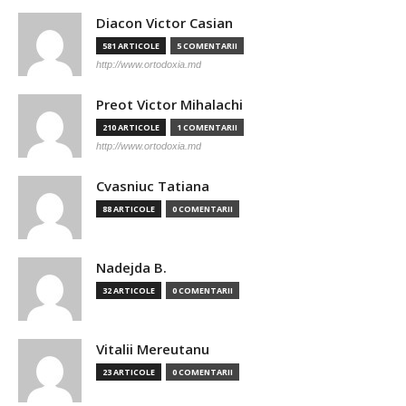
Diacon Victor Casian
581 ARTICOLE
5 COMENTARII
http://www.ortodoxia.md
Preot Victor Mihalachi
210 ARTICOLE
1 COMENTARII
http://www.ortodoxia.md
Cvasniuc Tatiana
88 ARTICOLE
0 COMENTARII
Nadejda B.
32 ARTICOLE
0 COMENTARII
Vitalii Mereutanu
23 ARTICOLE
0 COMENTARII