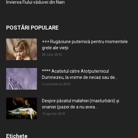
Învierea Fiului văduvei din Nain
POSTĂRI POPULARE
+++ Rugăciune puternică pentru momentele
grele ale vieţii
28 iulie 2010
**** Acatistul către Atotputernicul
Dumnezeu, la vreme de necaz sau de...
5 octombrie 2010
Despre păcatul malahiei (masturbării) şi
onaniei (pazei de a nu avea...
15 aprilie 2010
Etichete