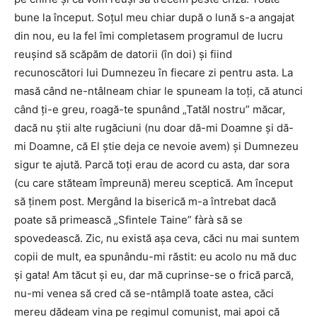
bune la început. Soţul meu chiar după o lună s-a angajat
din nou, eu la fel îmi completasem programul de lucru
reuşind să scăpăm de datorii (în doi) şi fiind
recunoscători lui Dumnezeu în fiecare zi pentru asta. La
masă când ne-ntâlneam chiar le spuneam la toţi, că atunci
când ţi-e greu, roagă-te spunând „Tatăl nostru” măcar,
dacă nu ştii alte rugăciuni (nu doar dă-mi Doamne şi dă-
mi Doamne, că El ştie deja ce nevoie avem) şi Dumnezeu
sigur te ajută. Parcă toţi erau de acord cu asta, dar sora
(cu care stăteam împreună) mereu sceptică. Am început
să ţinem post. Mergând la biserică m-a întrebat dacă
poate să primească „Sfintele Taine” fàrà să se
spovedească. Zic, nu există aşa ceva, căci nu mai suntem
copii de mult, ea spunându-mi răstit: eu acolo nu mă duc
şi gata! Am tăcut şi eu, dar mă cuprinse-se o frică parcă,
nu-mi venea să cred că se-ntâmplă toate astea, căci
mereu dădeam vina pe regimul comunist, mai apoi că