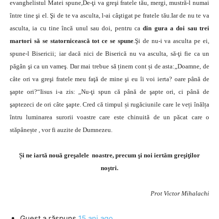
evanghelistul Matei spune,De-ţi va greşi fratele tău, mergi, mustră-l numai
între tine şi el. Şi de te va asculta, l-ai câştigat pe fratele tău.Iar de nu te va
asculta, ia cu tine încă unul sau doi, pentru ca
din gura a doi sau trei
martori să se statornicească tot ce se spune
.Şi de nu-i va asculta pe ei,
spune-l Bisericii; iar dacă nici de Biserică nu va asculta, să-ţi fie ca un
păgân şi ca un vameş. Dar mai trebue să ținem cont și de asta:„Doamne, de
câte ori va greşi fratele meu faţă de mine şi eu îi voi ierta? oare până de
şapte ori?“Iisus i-a zis: „Nu-ţi spun că până de şapte ori, ci până de
şaptezeci de ori câte şapte. Cred că timpul și rugăciunile care le veți înălța
întru luminarea surorii voastre care este chinuită de un păcat care o
stăpânește , vor fi auzite de Dumnezeu.
Și ne iartă nouă greşalele noastre, precum şi noi iertăm greşiţilor
noştri.
Prot Victor Mihalachi
Guest
a răspuns
15 ani ago