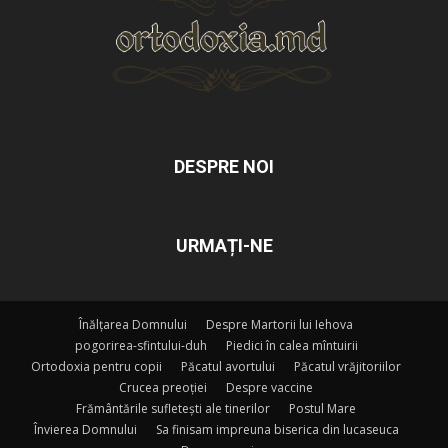
DESPRE NOI
URMAȚI-NE
Înălțarea Domnului
Despre Martorii lui Iehova
pogorirea-sfintului-duh
Piedici în calea mîntuirii
Ortodoxia pentru copii
Păcatul avortului
Păcatul vrăjitoriilor
Crucea preoției
Despre vaccine
Frământările sufletești ale tinerilor
Postul Mare
Învierea Domnului
Sa finisam impreuna biserica din lucaseuca