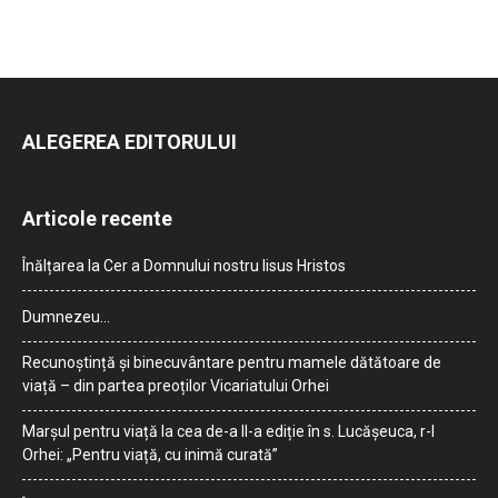
ALEGEREA EDITORULUI
Articole recente
Înălțarea la Cer a Domnului nostru Iisus Hristos
Dumnezeu…
Recunoștință și binecuvântare pentru mamele dătătoare de
viață – din partea preoților Vicariatului Orhei
Marșul pentru viață la cea de-a II-a ediție în s. Lucășeuca, r-l
Orhei: „Pentru viață, cu inimă curată”