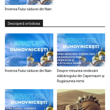
Învierea Fiului văduvei din Nain
Descoperă ortodoxia
Învierea Fiului văduvei din Nain
Despre minunea vindecării
slăbănogului din Capernaum și
Rugăciunea inimii