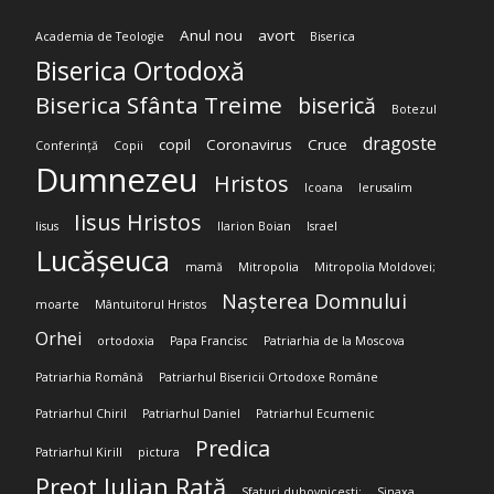
Anul nou
avort
Academia de Teologie
Biserica
Biserica Ortodoxă
Biserica Sfânta Treime
biserică
Botezul
dragoste
copil
Coronavirus
Cruce
Conferință
Copii
Dumnezeu
Hristos
Icoana
Ierusalim
Iisus Hristos
Iisus
Ilarion Boian
Israel
Lucășeuca
mamă
Mitropolia
Mitropolia Moldovei;
Nașterea Domnului
moarte
Mântuitorul Hristos
Orhei
ortodoxia
Papa Francisc
Patriarhia de la Moscova
Patriarhia Română
Patriarhul Bisericii Ortodoxe Române
Patriarhul Chiril
Patriarhul Daniel
Patriarhul Ecumenic
Predica
Patriarhul Kirill
pictura
Preot Iulian Rață
Sfaturi duhovnicești;
Sinaxa