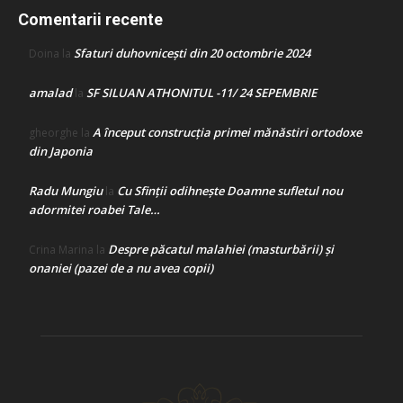
Comentarii recente
Sfaturi duhovnicești din 20 octombrie 2024
Doina
la
amalad
SF SILUAN ATHONITUL -11/ 24 SEPEMBRIE
la
A început construcţia primei mănăstiri ortodoxe
gheorghe
la
din Japonia
Radu Mungiu
Cu Sfinții odihnește Doamne sufletul nou
la
adormitei roabei Tale…
Despre păcatul malahiei (masturbării) şi
Crina Marina
la
onaniei (pazei de a nu avea copii)