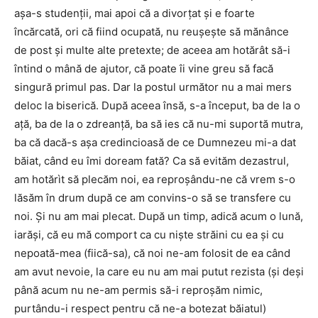
aşa-s studenţii, mai apoi că a divorţat şi e foarte
încărcată, ori că fiind ocupată, nu reuşeşte să mănânce
de post şi multe alte pretexte; de aceea am hotărât să-i
întind o mână de ajutor, că poate îi vine greu să facă
singură primul pas. Dar la postul următor nu a mai mers
deloc la biserică. După aceea însă, s-a început, ba de la o
aţă, ba de la o zdreanţă, ba să ies că nu-mi suportă mutra,
ba că dacă-s aşa credincioasă de ce Dumnezeu mi-a dat
băiat, când eu îmi doream fată? Ca să evităm dezastrul,
am hotărìt să plecăm noi, ea reproşându-ne că vrem s-o
lăsăm în drum după ce am convins-o să se transfere cu
noi. Şi nu am mai plecat. După un timp, adică acum o lună,
iarăşi, că eu mă comport ca cu nişte străini cu ea şi cu
nepoată-mea (fiică-sa), că noi ne-am folosit de ea când
am avut nevoie, la care eu nu am mai putut rezista (şi deşi
până acum nu ne-am permis să-i reproşăm nimic,
purtându-i respect pentru că ne-a botezat băiatul)