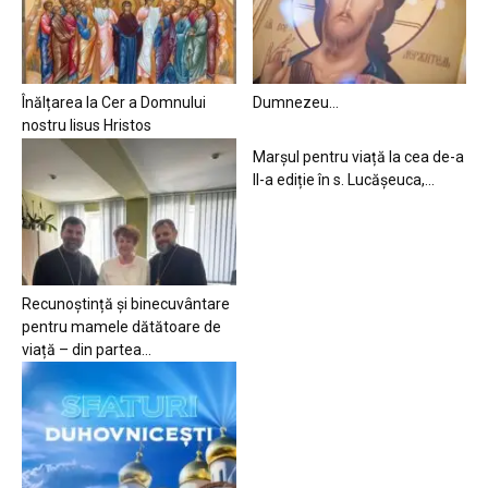
Înălțarea la Cer a Domnului
Dumnezeu…
nostru Iisus Hristos
Marșul pentru viață la cea de-a
II-a ediție în s. Lucășeuca,...
Recunoștință și binecuvântare
pentru mamele dătătoare de
viață – din partea...