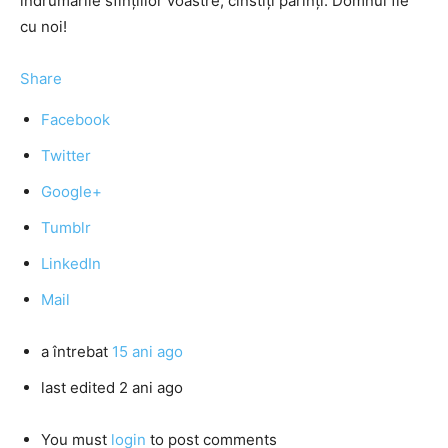
îndrumările sfinţiilor voastre, cinstiţi părinţi. Domnul fie
cu noi!
Share
Facebook
Twitter
Google+
Tumblr
LinkedIn
Mail
a întrebat
15 ani ago
last edited 2 ani ago
You must
login
to post comments