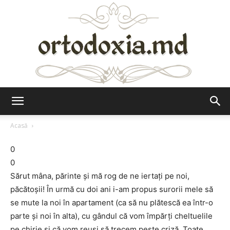
Ortodoxia.md
Acasă
0
0
Sărut mâna, părinte şi mă rog de ne iertaţi pe noi,
păcătoşii! În urmă cu doi ani i-am propus surorii mele să
se mute la noi în apartament (ca să nu plătescă ea într-o
parte şi noi în alta), cu gândul că vom împărţi cheltuelile
pe chirie şi că vom reuşi să trecem peste criză. Toate