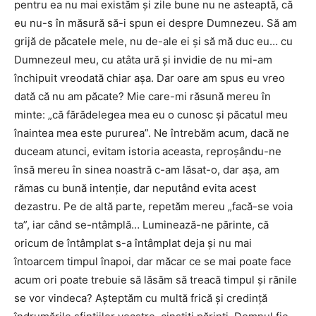
pentru ea nu mai existăm şi zile bune nu ne asteaptă, că
eu nu-s în măsură să-i spun ei despre Dumnezeu. Să am
grijă de păcatele mele, nu de-ale ei şi să mă duc eu… cu
Dumnezeul meu, cu atâta ură şi invidie de nu mi-am
închipuit vreodată chiar aşa. Dar oare am spus eu vreo
dată că nu am păcate? Mie care-mi răsună mereu în
minte: „că fărădelegea mea eu o cunosc şi păcatul meu
înaintea mea este pururea”. Ne întrebăm acum, dacă ne
duceam atunci, evitam istoria aceasta, reproşându-ne
însă mereu în sinea noastră c-am lăsat-o, dar aşa, am
rămas cu bună intenţie, dar neputând evita acest
dezastru. Pe de altă parte, repetăm mereu „facă-se voia
ta”, iar când se-ntâmplă… Luminează-ne părinte, că
oricum de întâmplat s-a întâmplat deja şi nu mai
întoarcem timpul înapoi, dar măcar ce se mai poate face
acum ori poate trebuie să lăsăm să treacă timpul şi rănile
se vor vindeca? Aşteptăm cu multă frică şi credinţă