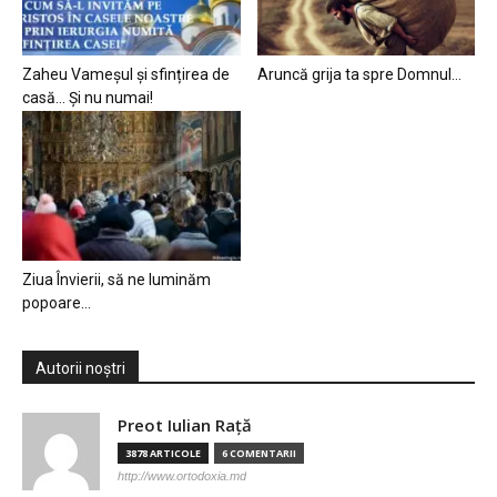
Zaheu Vameșul și sfințirea de
Aruncă grija ta spre Domnul…
casă… Și nu numai!
Ziua Învierii, să ne luminăm
popoare…
Autorii noștri
Preot Iulian Raţă
3878 ARTICOLE
6 COMENTARII
http://www.ortodoxia.md