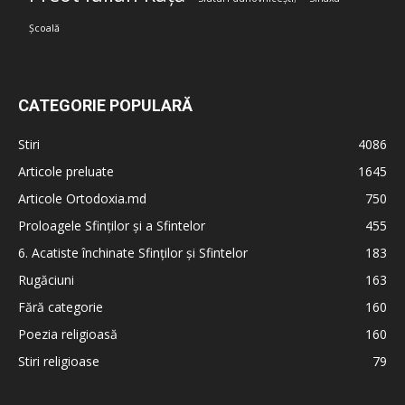
Școală
CATEGORIE POPULARĂ
Stiri
4086
Articole preluate
1645
Articole Ortodoxia.md
750
Proloagele Sfinților și a Sfintelor
455
6. Acatiste închinate Sfinților și Sfintelor
183
Rugăciuni
163
Fără categorie
160
Poezia religioasă
160
Stiri religioase
79