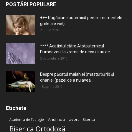
POSTĂRI POPULARE
+++ Rugăciune puternică pentru momentele
grele ale vieţii
28 iulie 2010
**** Acatistul către Atotputernicul
Dumnezeu, la vreme de necaz sau de...
5 octombrie 2010
Despre păcatul malahiei (masturbării) şi
onaniei (pazei de a nu avea...
15 aprilie 2010
Etichete
Anul nou
avort
Academia de Teologie
Biserica
Biserica Ortodoxă