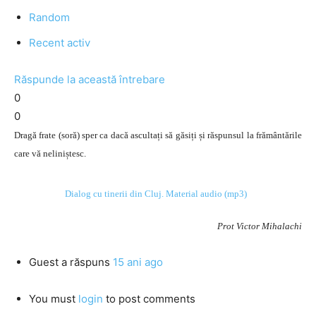
Random
Recent activ
Răspunde la această întrebare
0
0
Dragă frate (soră) sper ca dacă ascultați să găsiți și răspunsul la frământările
care vă neliniștesc.
Dialog cu tinerii din Cluj. Material audio (mp3)
Prot Victor Mihalachi
Guest
a răspuns
15 ani ago
You must
login
to post comments