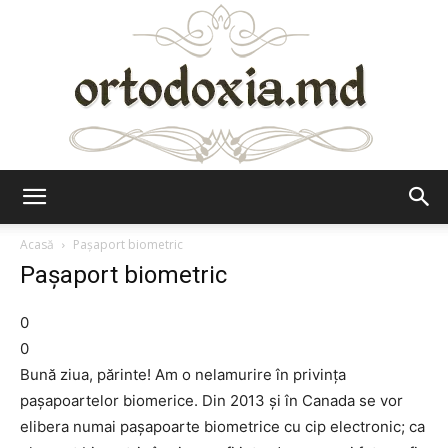
Ortodoxia.md
Acasă
Paşaport biometric
Paşaport biometric
0
0
Bună ziua, părinte! Am o nelamurire în privinţa
paşapoartelor biomerice. Din 2013 şi în Canada se vor
elibera numai paşapoarte biometrice cu cip electronic; ca