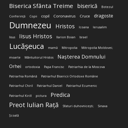
Biserica Sfânta Treime
biserică
Botezul
dragoste
copil
Coronavirus
Cruce
Conferință
Copii
Dumnezeu
Hristos
Icoana
Ierusalim
Iisus Hristos
Iisus
Ilarion Boian
Israel
Lucășeuca
mamă
Mitropolia
Mitropolia Moldovei;
Nașterea Domnului
moarte
Mântuitorul Hristos
Orhei
ortodoxia
Papa Francisc
Patriarhia de la Moscova
Patriarhia Română
Patriarhul Bisericii Ortodoxe Române
Patriarhul Chiril
Patriarhul Daniel
Patriarhul Ecumenic
Predica
Patriarhul Kirill
pictura
Preot Iulian Rață
Sfaturi duhovnicești;
Sinaxa
Școală