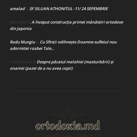
amalad
SF SILUAN ATHONITUL -11/ 24 SEPEMBRIE
la
A început construcţia primei mănăstiri ortodoxe
gheorghe
la
din Japonia
Radu Mungiu
Cu Sfinții odihnește Doamne sufletul nou
la
adormitei roabei Tale…
Despre păcatul malahiei (masturbării) şi
Crina Marina
la
onaniei (pazei de a nu avea copii)