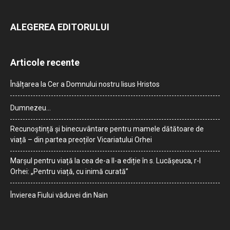
ALEGEREA EDITORULUI
Articole recente
Înălțarea la Cer a Domnului nostru Iisus Hristos
Dumnezeu…
Recunoștință și binecuvântare pentru mamele dătătoare de
viață – din partea preoților Vicariatului Orhei
Marșul pentru viață la cea de-a II-a ediție în s. Lucășeuca, r-l
Orhei: „Pentru viață, cu inimă curată”
Învierea Fiului văduvei din Nain