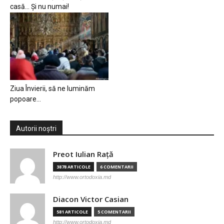
casă… Și nu numai!
Ziua Învierii, să ne luminăm
popoare…
Autorii noștri
Preot Iulian Raţă
3878 ARTICOLE
6 COMENTARII
http://www.ortodoxia.md
Diacon Victor Casian
581 ARTICOLE
5 COMENTARII
http://www.ortodoxia.md