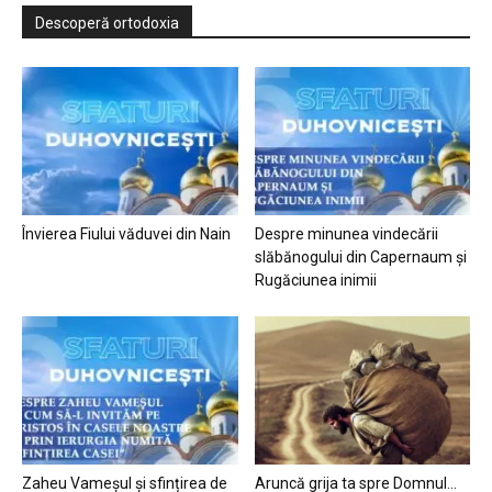
Descoperă ortodoxia
Învierea Fiului văduvei din Nain
Despre minunea vindecării
slăbănogului din Capernaum și
Rugăciunea inimii
Zaheu Vameșul și sfințirea de
Aruncă grija ta spre Domnul…