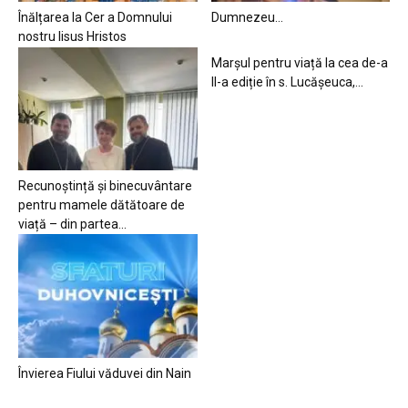
Înălțarea la Cer a Domnului
Dumnezeu…
nostru Iisus Hristos
Marșul pentru viață la cea de-a
II-a ediție în s. Lucășeuca,...
Recunoștință și binecuvântare
pentru mamele dătătoare de
viață – din partea...
Învierea Fiului văduvei din Nain