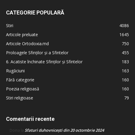
CATEGORIE POPULARĂ
Stiri
4086
Articole preluate
1645
Articole Ortodoxia.md
750
Proloagele Sfinților și a Sfintelor
455
6. Acatiste închinate Sfinților și Sfintelor
183
Rugăciuni
163
Fără categorie
160
Poezia religioasă
160
Stiri religioase
79
Comentarii recente
Sfaturi duhovnicești din 20 octombrie 2024
Doina
la