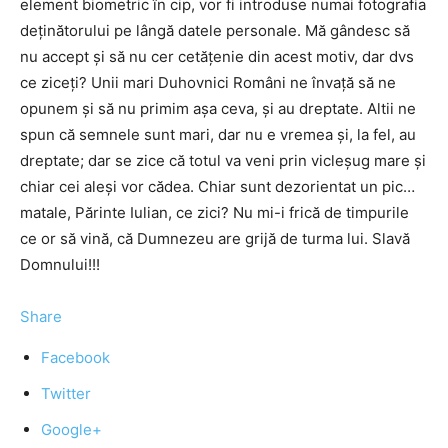
element biometric în cip, vor fi introduse numai fotografia
deţinătorului pe lângă datele personale. Mă gândesc să
nu accept şi să nu cer cetăţenie din acest motiv, dar dvs
ce ziceţi? Unii mari Duhovnici Români ne învaţă să ne
opunem şi să nu primim aşa ceva, şi au dreptate. Altii ne
spun că semnele sunt mari, dar nu e vremea şi, la fel, au
dreptate; dar se zice că totul va veni prin vicleşug mare şi
chiar cei aleşi vor cădea. Chiar sunt dezorientat un pic…
matale, Părinte Iulian, ce zici? Nu mi-i frică de timpurile
ce or să vină, că Dumnezeu are grijă de turma lui. Slavă
Domnului!!!
Share
Facebook
Twitter
Google+