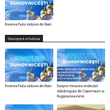
Învierea Fiului văduvei din Nain
Descoperă ortodoxia
Învierea Fiului văduvei din Nain
Despre minunea vindecării
slăbănogului din Capernaum și
Rugăciunea inimii