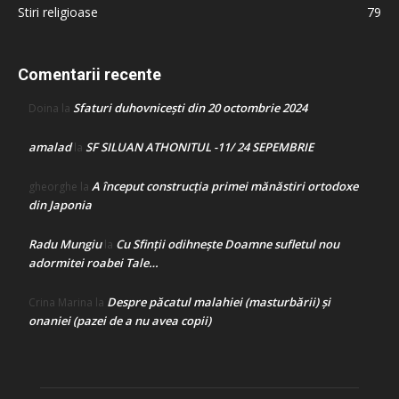
Stiri religioase
79
Comentarii recente
Sfaturi duhovnicești din 20 octombrie 2024
Doina
la
amalad
SF SILUAN ATHONITUL -11/ 24 SEPEMBRIE
la
A început construcţia primei mănăstiri ortodoxe
gheorghe
la
din Japonia
Radu Mungiu
Cu Sfinții odihnește Doamne sufletul nou
la
adormitei roabei Tale…
Despre păcatul malahiei (masturbării) şi
Crina Marina
la
onaniei (pazei de a nu avea copii)