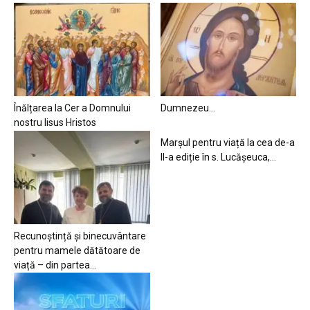
Înălțarea la Cer a Domnului
Dumnezeu…
nostru Iisus Hristos
Marșul pentru viață la cea de-a
II-a ediție în s. Lucășeuca,...
Recunoștință și binecuvântare
pentru mamele dătătoare de
viață – din partea...