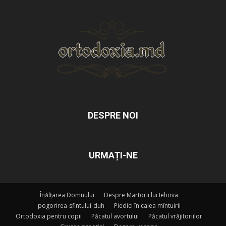
DESPRE NOI
URMAȚI-NE
Înălțarea Domnului
Despre Martorii lui Iehova
pogorirea-sfintului-duh
Piedici în calea mîntuirii
Ortodoxia pentru copii
Păcatul avortului
Păcatul vrăjitoriilor