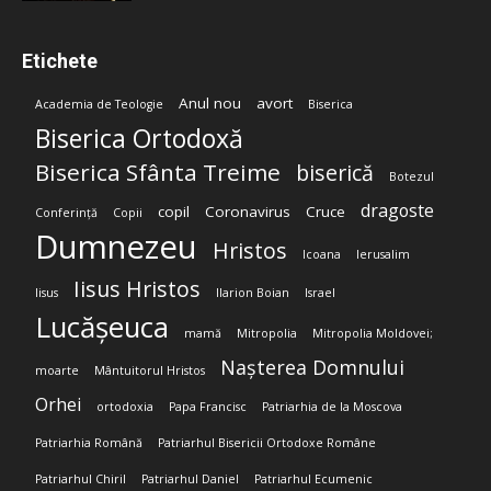
Etichete
Anul nou
avort
Academia de Teologie
Biserica
Biserica Ortodoxă
Biserica Sfânta Treime
biserică
Botezul
dragoste
copil
Coronavirus
Cruce
Conferință
Copii
Dumnezeu
Hristos
Icoana
Ierusalim
Iisus Hristos
Iisus
Ilarion Boian
Israel
Lucășeuca
mamă
Mitropolia
Mitropolia Moldovei;
Nașterea Domnului
moarte
Mântuitorul Hristos
Orhei
ortodoxia
Papa Francisc
Patriarhia de la Moscova
Patriarhia Română
Patriarhul Bisericii Ortodoxe Române
Patriarhul Chiril
Patriarhul Daniel
Patriarhul Ecumenic