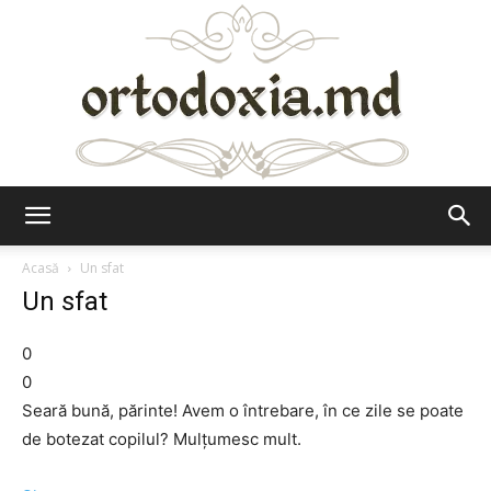
Ortodoxia.md
Acasă
Un sfat
Un sfat
0
0
Seară bună, părinte! Avem o întrebare, în ce zile se poate
de botezat copilul? Mulţumesc mult.