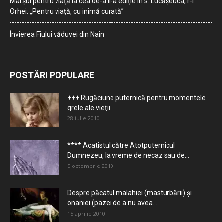
Marșul pentru viață la cea de-a II-a ediție în s. Lucășeuca, r-l
Orhei: „Pentru viață, cu inimă curată”
Învierea Fiului văduvei din Nain
POSTĂRI POPULARE
+++ Rugăciune puternică pentru momentele
grele ale vieţii
28 iulie 2010
**** Acatistul către Atotputernicul
Dumnezeu, la vreme de necaz sau de...
5 octombrie 2010
Despre păcatul malahiei (masturbării) şi
onaniei (pazei de a nu avea...
15 aprilie 2010