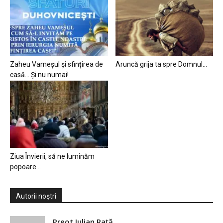
Zaheu Vameșul și sfințirea de
Aruncă grija ta spre Domnul…
casă… Și nu numai!
Ziua Învierii, să ne luminăm
popoare…
Autorii noștri
Preot Iulian Raţă