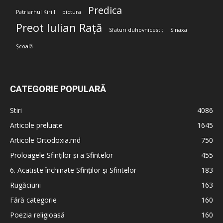
Predica
Patriarhul Kirill
pictura
Preot Iulian Rață
Sfaturi duhovnicești;
Sinaxa
Școală
CATEGORIE POPULARĂ
Stiri
4086
Articole preluate
1645
Articole Ortodoxia.md
750
Proloagele Sfinților și a Sfintelor
455
6. Acatiste închinate Sfinților și Sfintelor
183
Rugăciuni
163
Fără categorie
160
Poezia religioasă
160