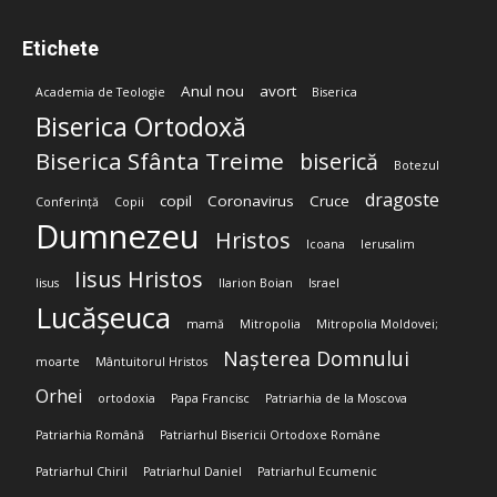
Etichete
Anul nou
avort
Academia de Teologie
Biserica
Biserica Ortodoxă
Biserica Sfânta Treime
biserică
Botezul
dragoste
copil
Coronavirus
Cruce
Conferință
Copii
Dumnezeu
Hristos
Icoana
Ierusalim
Iisus Hristos
Iisus
Ilarion Boian
Israel
Lucășeuca
mamă
Mitropolia
Mitropolia Moldovei;
Nașterea Domnului
moarte
Mântuitorul Hristos
Orhei
ortodoxia
Papa Francisc
Patriarhia de la Moscova
Patriarhia Română
Patriarhul Bisericii Ortodoxe Române
Patriarhul Chiril
Patriarhul Daniel
Patriarhul Ecumenic