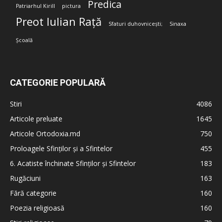
Predica
Patriarhul Kirill
pictura
Preot Iulian Rață
Sfaturi duhovnicești;
Sinaxa
Școală
CATEGORIE POPULARĂ
Stiri
4086
Articole preluate
1645
Articole Ortodoxia.md
750
Proloagele Sfinților și a Sfintelor
455
6. Acatiste închinate Sfinților și Sfintelor
183
Rugăciuni
163
Fără categorie
160
Poezia religioasă
160