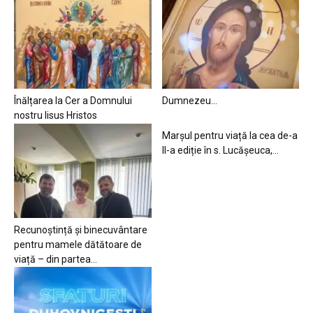
Înălțarea la Cer a Domnului
Dumnezeu…
nostru Iisus Hristos
Marșul pentru viață la cea de-a
II-a ediție în s. Lucășeuca,...
Recunoștință și binecuvântare
pentru mamele dătătoare de
viață – din partea...