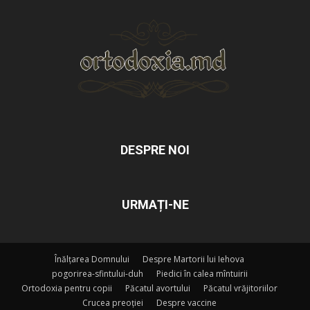
DESPRE NOI
URMAȚI-NE
Înălțarea Domnului
Despre Martorii lui Iehova
pogorirea-sfintului-duh
Piedici în calea mîntuirii
Ortodoxia pentru copii
Păcatul avortului
Păcatul vrăjitoriilor
Crucea preoției
Despre vaccine