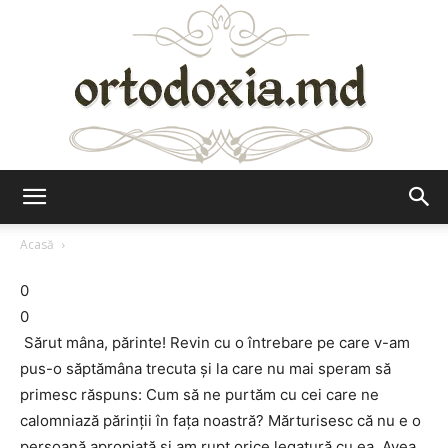
Ortodoxia.md
Acasă
0
0
Sărut mâna, părinte! Revin cu o întrebare pe care v-am
pus-o săptămâna trecuta şi la care nu mai speram să
primesc răspuns: Cum să ne purtăm cu cei care ne
calomniază părinţii în faţa noastră? Mărturisesc că nu e o
persoană apropiată şi am rupt orice legatură cu ea. Avea