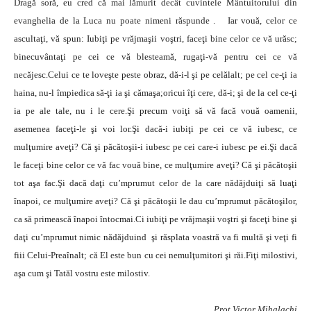
Dragă soră, eu cred că mai lămurit decât cuvintele Mântuitorului din
evanghelia de la Luca nu poate nimeni răspunde . Iar vouă, celor ce
ascultaţi, vă spun: Iubiţi pe vrăjmaşii voştri, faceţi bine celor ce vă urăsc;
binecuvântaţi pe cei ce vă blesteamă, rugaţi-vă pentru cei ce vă
necăjesc.Celui ce te loveşte peste obraz, dă-i-l şi pe celălalt; pe cel ce-ţi ia
haina, nu-l împiedica să-ţi ia şi cămaşa;oricui îţi cere, dă-i; şi de la cel ce-ţi
ia pe ale tale, nu i le cere.Şi precum voiţi să vă facă vouă oamenii,
asemenea faceţi-le şi voi lor.Şi dacă-i iubiţi pe cei ce vă iubesc, ce
mulţumire aveţi? Că şi păcătoşii-i iubesc pe cei care-i iubesc pe ei.Şi dacă
le faceţi bine celor ce vă fac vouă bine, ce mulţumire aveţi? Că şi păcătoşii
tot aşa fac.Şi dacă daţi cu’mprumut celor de la care nădăjduiţi să luaţi
înapoi, ce mulţumire aveţi? Că şi păcătoşii le dau cu’mprumut păcătoşilor,
ca să primească înapoi întocmai.Ci iubiţi pe vrăjmaşii voştri şi faceţi bine şi
daţi cu’mprumut nimic nădăjduind şi răsplata voastră va fi multă şi veţi fi
fiii Celui-Preaînalt; că El este bun cu cei nemulţumitori şi răi.Fiţi milostivi,
aşa cum şi Tatăl vostru este milostiv.
Prot Victor Mihalachi