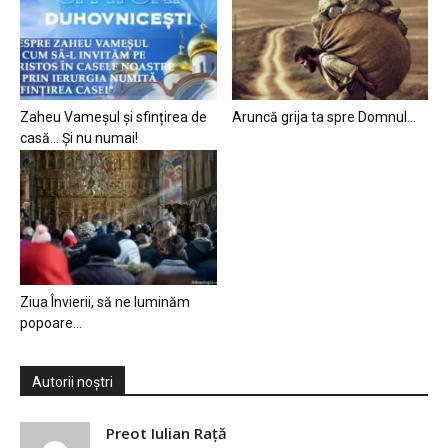
Zaheu Vameșul și sfințirea de
Aruncă grija ta spre Domnul…
casă… Și nu numai!
Ziua Învierii, să ne luminăm
popoare…
Autorii noștri
Preot Iulian Raţă