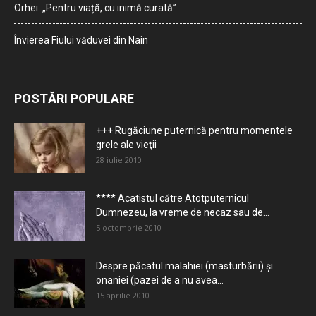
Orhei: „Pentru viață, cu inimă curată”
Învierea Fiului văduvei din Nain
POSTĂRI POPULARE
+++ Rugăciune puternică pentru momentele
grele ale vieţii
28 iulie 2010
**** Acatistul către Atotputernicul
Dumnezeu, la vreme de necaz sau de...
5 octombrie 2010
Despre păcatul malahiei (masturbării) şi
onaniei (pazei de a nu avea...
15 aprilie 2010