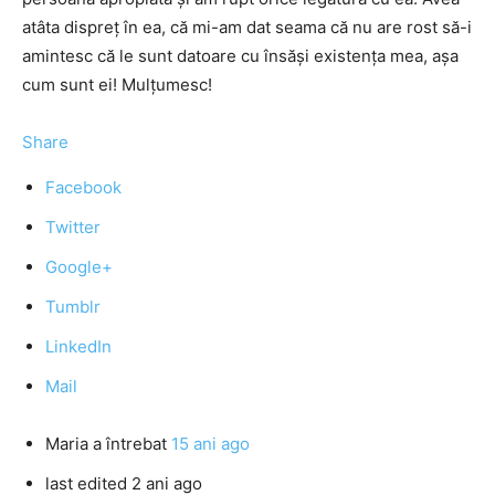
atâta dispreţ în ea, că mi-am dat seama că nu are rost să-i
amintesc că le sunt datoare cu însăşi existenţa mea, aşa
cum sunt ei! Mulţumesc!
Share
Facebook
Twitter
Google+
Tumblr
LinkedIn
Mail
Maria
a întrebat
15 ani ago
last edited 2 ani ago