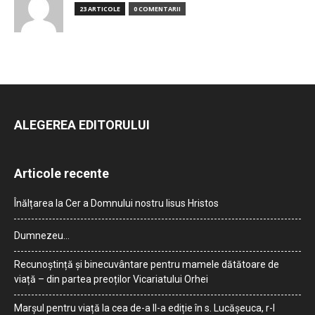
23 ARTICOLE
0 COMENTARII
ALEGEREA EDITORULUI
Articole recente
Înălțarea la Cer a Domnului nostru Iisus Hristos
Dumnezeu…
Recunoștință și binecuvântare pentru mamele dătătoare de
viață – din partea preoților Vicariatului Orhei
Marșul pentru viață la cea de-a II-a ediție în s. Lucășeuca, r-l