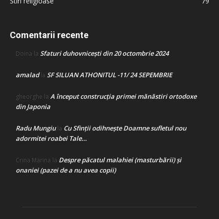
Stiri religioase
79
Comentarii recente
Sfaturi duhovnicești din 20 octombrie 2024
Doina
la
amalad
SF SILUAN ATHONITUL -11/ 24 SEPEMBRIE
la
A început construcţia primei mănăstiri ortodoxe
gheorghe
la
din Japonia
Radu Mungiu
Cu Sfinții odihnește Doamne sufletul nou
la
adormitei roabei Tale…
Despre păcatul malahiei (masturbării) şi
Crina Marina
la
onaniei (pazei de a nu avea copii)