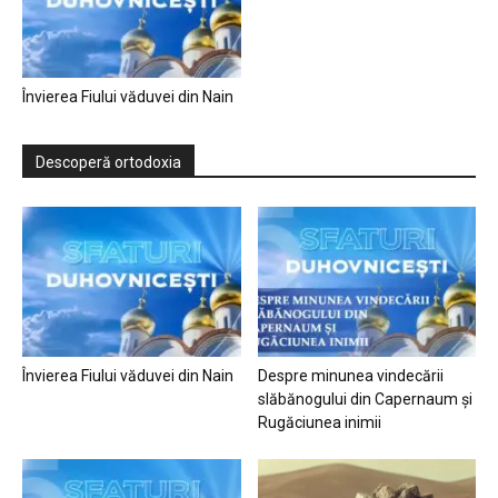
Învierea Fiului văduvei din Nain
Descoperă ortodoxia
Învierea Fiului văduvei din Nain
Despre minunea vindecării
slăbănogului din Capernaum și
Rugăciunea inimii