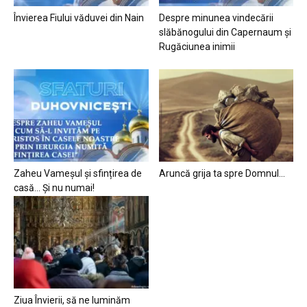
Învierea Fiului văduvei din Nain
Despre minunea vindecării
slăbănogului din Capernaum și
Rugăciunea inimii
Zaheu Vameșul și sfințirea de
Aruncă grija ta spre Domnul…
casă… Și nu numai!
Ziua Învierii, să ne luminăm