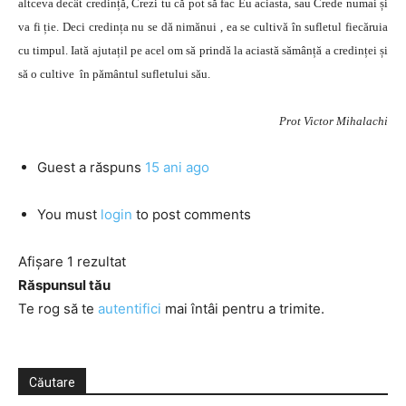
altceva decât credință, Crezi tu că pot să fac Eu aciasta, sau Crede numai și
va fi ție. Deci credința nu se dă nimănui , ea se cultivă în sufletul fiecăruia
cu timpul. Iată ajutațil pe acel om să prindă la aciastă sămânță a credinței și
să o cultive în pământul sufletului său.
Prot Victor Mihalachi
Guest
a răspuns
15 ani ago
You must
login
to post comments
Afișare 1 rezultat
Răspunsul tău
Te rog să te
autentifici
mai întâi pentru a trimite.
Căutare