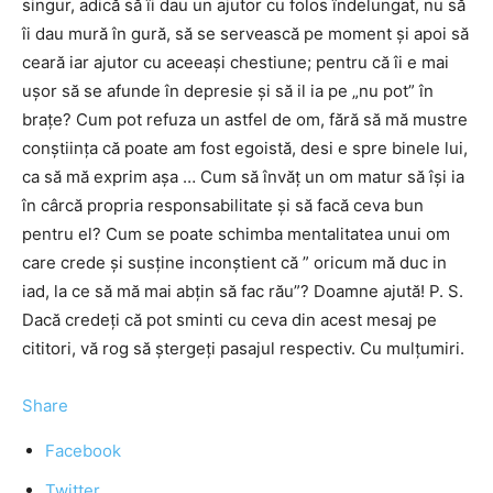
singur, adică să îi dau un ajutor cu folos îndelungat, nu să
îi dau mură în gură, să se servească pe moment şi apoi să
ceară iar ajutor cu aceeaşi chestiune; pentru că îi e mai
uşor să se afunde în depresie şi să il ia pe „nu pot” în
braţe? Cum pot refuza un astfel de om, fără să mă mustre
conştiinţa că poate am fost egoistă, desi e spre binele lui,
ca să mă exprim aşa … Cum să învăţ un om matur să îşi ia
în cârcă propria responsabilitate şi să facă ceva bun
pentru el? Cum se poate schimba mentalitatea unui om
care crede şi susţine inconştient că ” oricum mă duc in
iad, la ce să mă mai abţin să fac rău”? Doamne ajută! P. S.
Dacă credeţi că pot sminti cu ceva din acest mesaj pe
cititori, vă rog să ştergeţi pasajul respectiv. Cu mulţumiri.
Share
Facebook
Twitter