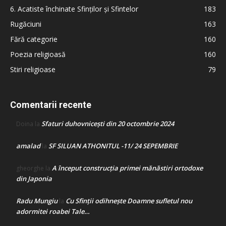
6. Acatiste închinate Sfinților și Sfintelor
183
Rugăciuni
163
Fără categorie
160
Poezia religioasă
160
Stiri religioase
79
Comentarii recente
Sfaturi duhovnicești din 20 octombrie 2024
Doina
la
amalad
SF SILUAN ATHONITUL -11/ 24 SEPEMBRIE
la
A început construcţia primei mănăstiri ortodoxe
gheorghe
la
din Japonia
Radu Mungiu
Cu Sfinții odihnește Doamne sufletul nou
la
adormitei roabei Tale…