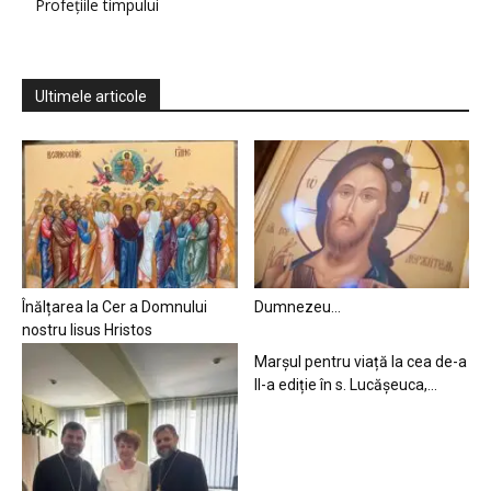
Profețiile timpului
Ultimele articole
Înălțarea la Cer a Domnului
Dumnezeu…
nostru Iisus Hristos
Marșul pentru viață la cea de-a
II-a ediție în s. Lucășeuca,...