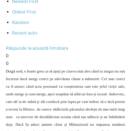
Newest First
Oldest First
Random
Recent activ
Răspunde la această întrebare
0
0
Dragă soră, e foarte greu ca să ajuți pe cineva mai ales când tu singur nu ești
încrezut dacă mergi corect pe adevărata cărare a mântuirii. Cel mai corect
va fi atunci când acea persoană va conștientiza care este țelul vieții sale,
unde merge și cum merge, apoi neapărat să aibă un bun și iscusit duhovnic,
care săl ia de mână și săl conducă prin lupta pe care trebue să o facă pentru
a reveni la Hristos , de oarece rădăcinile păcatului săvârșit de mai mult timp
sunt cu anevoie de dezrădăcinat acuma când sau adâncit și au îmbătrânit
deja. Dacă îți aduci aminte chiar și Mântuitorul nu impunea nimănui