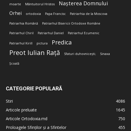
Nașterea Domnului
moarte
Mântuitorul Hristos
Orhei
ortodoxia
Papa Francisc
Patriarhia de la Moscova
Patriarhia Română
Patriarhul Bisericii Ortodoxe Române
Patriarhul Chiril
Patriarhul Daniel
Patriarhul Ecumenic
Predica
Patriarhul Kirill
pictura
Preot Iulian Rață
Sfaturi duhovnicești;
Sinaxa
Școală
CATEGORIE POPULARĂ
Stiri
4086
Articole preluate
1645
Articole Ortodoxia.md
750
Proloagele Sfinților și a Sfintelor
455