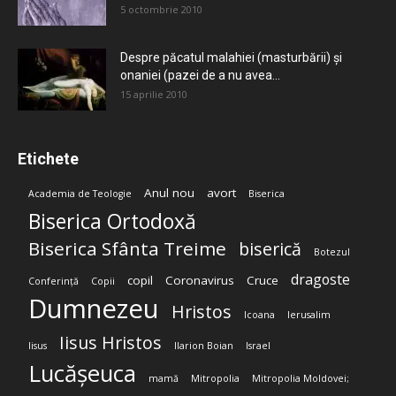
5 octombrie 2010
Despre păcatul malahiei (masturbării) şi
onaniei (pazei de a nu avea...
15 aprilie 2010
Etichete
Anul nou
avort
Academia de Teologie
Biserica
Biserica Ortodoxă
Biserica Sfânta Treime
biserică
Botezul
dragoste
copil
Coronavirus
Cruce
Conferință
Copii
Dumnezeu
Hristos
Icoana
Ierusalim
Iisus Hristos
Iisus
Ilarion Boian
Israel
Lucășeuca
mamă
Mitropolia
Mitropolia Moldovei;