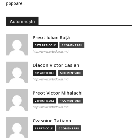
popoare…
Autorii noștri
Preot Iulian Raţă
3878 ARTICOLE
6 COMENTARII
http://www.ortodoxia.md
Diacon Victor Casian
581 ARTICOLE
5 COMENTARII
http://www.ortodoxia.md
Preot Victor Mihalachi
210 ARTICOLE
1 COMENTARII
http://www.ortodoxia.md
Cvasniuc Tatiana
88 ARTICOLE
0 COMENTARII