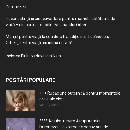
Dumnezeu…
Recunoștință și binecuvântare pentru mamele dătătoare de
viață – din partea preoților Vicariatului Orhei
Marșul pentru viață la cea de-a II-a ediție în s. Lucășeuca, r-l
Orhei: „Pentru viață, cu inimă curată”
Învierea Fiului văduvei din Nain
POSTĂRI POPULARE
+++ Rugăciune puternică pentru momentele
grele ale vieţii
28 iulie 2010
**** Acatistul către Atotputernicul
Dumnezeu, la vreme de necaz sau de...