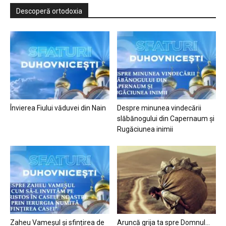
Descoperă ortodoxia
Învierea Fiului văduvei din Nain
Despre minunea vindecării
slăbănogului din Capernaum și
Rugăciunea inimii
Zaheu Vameșul și sfințirea de
Aruncă grija ta spre Domnul…