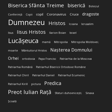
Biserica Sfânta Treime
biserică
Botezul
dragoste
copil
Coronavirus
Cruce
Conferință
Copii
Dumnezeu
Hristos
Icoana
Ierusalim
Iisus Hristos
Iisus
Ilarion Boian
Israel
Lucășeuca
mamă
Mitropolia
Mitropolia Moldovei;
Nașterea Domnului
moarte
Mântuitorul Hristos
Orhei
ortodoxia
Papa Francisc
Patriarhia de la Moscova
Patriarhia Română
Patriarhul Bisericii Ortodoxe Române
Patriarhul Chiril
Patriarhul Daniel
Patriarhul Ecumenic
Predica
Patriarhul Kirill
pictura
Preot Iulian Rață
Sfaturi duhovnicești;
Sinaxa
Școală