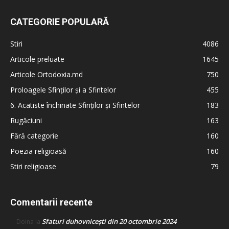
CATEGORIE POPULARĂ
Stiri
4086
Articole preluate
1645
Articole Ortodoxia.md
750
Proloagele Sfinților și a Sfintelor
455
6. Acatiste închinate Sfinților și Sfintelor
183
Rugăciuni
163
Fără categorie
160
Poezia religioasă
160
Stiri religioase
79
Comentarii recente
Sfaturi duhovnicești din 20 octombrie 2024
Doina
la