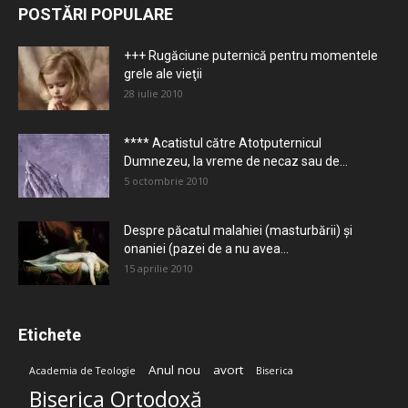
POSTĂRI POPULARE
+++ Rugăciune puternică pentru momentele
grele ale vieţii
28 iulie 2010
**** Acatistul către Atotputernicul
Dumnezeu, la vreme de necaz sau de...
5 octombrie 2010
Despre păcatul malahiei (masturbării) şi
onaniei (pazei de a nu avea...
15 aprilie 2010
Etichete
Anul nou
avort
Academia de Teologie
Biserica
Biserica Ortodoxă