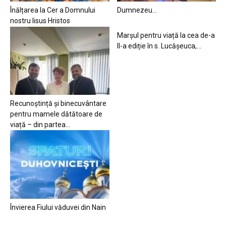
Înălțarea la Cer a Domnului
Dumnezeu…
nostru Iisus Hristos
Marșul pentru viață la cea de-a
II-a ediție în s. Lucășeuca,...
Recunoștință și binecuvântare
pentru mamele dătătoare de
viață – din partea...
Învierea Fiului văduvei din Nain