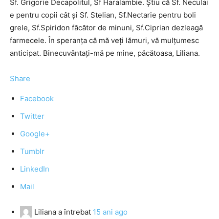
Sf. Grigorie Decapolitul, Sf Haralambie. Ştiu că Sf. Neculai
e pentru copii cât şi Sf. Stelian, Sf.Nectarie pentru boli
grele, Sf.Spiridon făcător de minuni, Sf.Ciprian dezleagă
farmecele. În speranţa că mă veţi lămuri, vă mulţumesc
anticipat. Binecuvântaţi-mă pe mine, păcătoasa, Liliana.
Share
Facebook
Twitter
Google+
Tumblr
LinkedIn
Mail
Liliana
a întrebat
15 ani ago