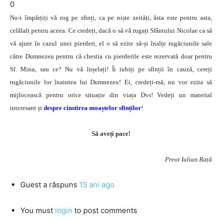
0
Nu-i împărțiți vă rog pe sfinți, ca pe niște zeități, ăsta este pentru asta,
celălalt pentru aceea. Ce credeți, dacă o să vă rugați Sfântului Nicolae ca să
vă ajute în cazul unei pierderi, el o să ezite să-și înalțe rugăciunile sale
către Dumnezeu pentru că chestia cu pierderile este rezervată doar pentru
Sf. Mina, sau ce? Nu vă înșelați! Îi iubiți pe sfinții în cauză, cereți
rugăciunile lor înaintea lui Dumnezeu! Ei, credeți-mă, nu vor ezita să
mijlocească pentru orice situație din viața Dvs! Vedeți un material
interesant și
despre cinstirea moaștelor sfinților
!
Să aveți pace!
Preot Iulian Rață
Guest
a răspuns
15 ani ago
You must
login
to post comments