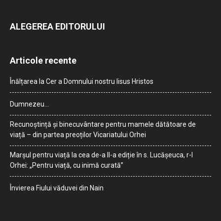
ALEGEREA EDITORULUI
Articole recente
Înălțarea la Cer a Domnului nostru Iisus Hristos
Dumnezeu…
Recunoștință și binecuvântare pentru mamele dătătoare de
viață – din partea preoților Vicariatului Orhei
Marșul pentru viață la cea de-a II-a ediție în s. Lucășeuca, r-l
Orhei: „Pentru viață, cu inimă curată”
Învierea Fiului văduvei din Nain