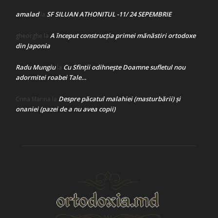
amalad
SF SILUAN ATHONITUL -11/ 24 SEPEMBRIE
la
A început construcţia primei mănăstiri ortodoxe
gheorghe
la
din Japonia
Radu Mungiu
Cu Sfinții odihnește Doamne sufletul nou
la
adormitei roabei Tale…
Despre păcatul malahiei (masturbării) şi
Crina Marina
la
onaniei (pazei de a nu avea copii)