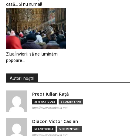
casă… Și nu numai!
Ziua Învierii, să ne luminăm
popoare…
Autorii noștri
Preot Iulian Raţă
3878 ARTICOLE
6 COMENTARII
http://www.ortodoxia.md
Diacon Victor Casian
581 ARTICOLE
5 COMENTARII
http://www.ortodoxia.md