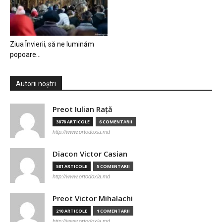
Ziua Învierii, să ne luminăm
popoare…
Autorii noștri
Preot Iulian Raţă
3878 ARTICOLE
6 COMENTARII
http://www.ortodoxia.md
Diacon Victor Casian
581 ARTICOLE
5 COMENTARII
http://www.ortodoxia.md
Preot Victor Mihalachi
210 ARTICOLE
1 COMENTARII
http://www.ortodoxia.md