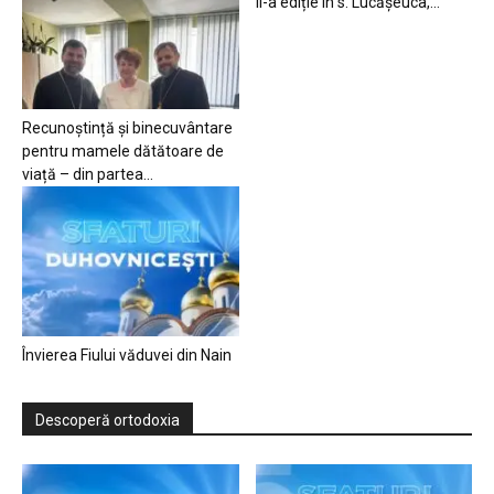
II-a ediție în s. Lucășeuca,...
Recunoștință și binecuvântare
pentru mamele dătătoare de
viață – din partea...
Învierea Fiului văduvei din Nain
Descoperă ortodoxia