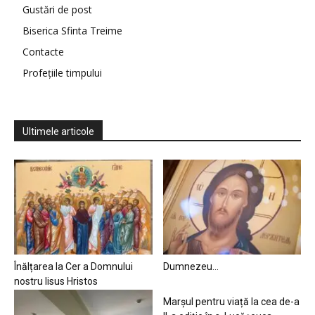
Gustări de post
Biserica Sfinta Treime
Contacte
Profețiile timpului
Ultimele articole
Înălțarea la Cer a Domnului
Dumnezeu…
nostru Iisus Hristos
Marșul pentru viață la cea de-a