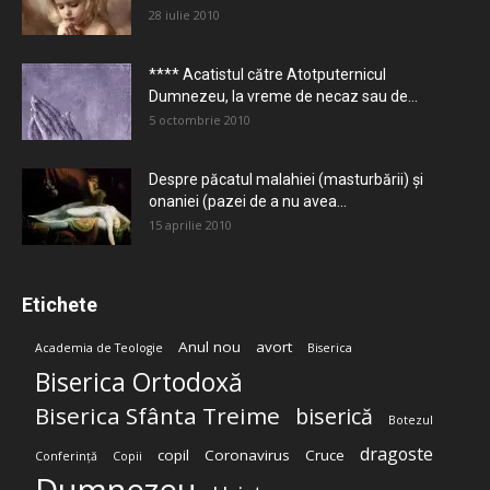
28 iulie 2010
**** Acatistul către Atotputernicul
Dumnezeu, la vreme de necaz sau de...
5 octombrie 2010
Despre păcatul malahiei (masturbării) şi
onaniei (pazei de a nu avea...
15 aprilie 2010
Etichete
Anul nou
avort
Academia de Teologie
Biserica
Biserica Ortodoxă
Biserica Sfânta Treime
biserică
Botezul
dragoste
copil
Coronavirus
Cruce
Conferință
Copii