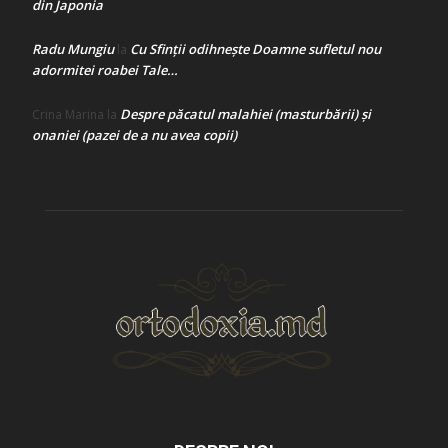
din Japonia
Radu Mungiu
Cu Sfinții odihnește Doamne sufletul nou
la
adormitei roabei Tale…
Despre păcatul malahiei (masturbării) şi
Crina Marina
la
onaniei (pazei de a nu avea copii)