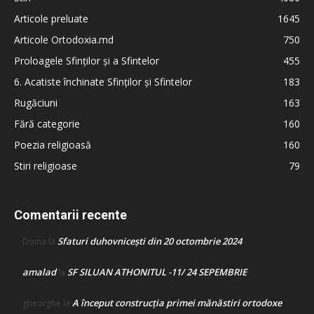
Articole preluate
1645
Articole Ortodoxia.md
750
Proloagele Sfinților și a Sfintelor
455
6. Acatiste închinate Sfinților și Sfintelor
183
Rugăciuni
163
Fără categorie
160
Poezia religioasă
160
Stiri religioase
79
Comentarii recente
Sfaturi duhovnicești din 20 octombrie 2024
Doina
la
amalad
SF SILUAN ATHONITUL -11/ 24 SEPEMBRIE
la
A început construcţia primei mănăstiri ortodoxe
gheorghe
la