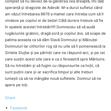
complet să nu deviez de la gândirea cea dreaptă, îmi daţi
speranţă şi dragoste de Adevăr. M-a durut sufletul când
am văzut întrebarea 8676 a mamei care întreba cum să îl
vindece pe copilul ei de beţie! Câtă durere trebuie să fie
în spatele acestei întrebări!!!! Dumnezeu să vă audă
rugăciunile grabnic, dragă soră şi copilul dvs. să scape de
patima aceasta ca să dăm Slavă Domnului şi Măicuţei
Domnului! Iar cititorilor rog să nu uite să îi pomenească la
Sintele Slujbe şi pe părinţii care ne răspund aici, şi pe cei
care susţin acest site care e ca o fereastră spre Mântuire.
Să nu întrebăm şi să fugim cu răspunsurile ca hoţii, că
sunt puţini care şi-ar sacrifica timpul şi alte treburi
lumeşti ca să ne mângâie nouă sufletele. Domnul să ne
apere pe toţi.
Share
Facebook