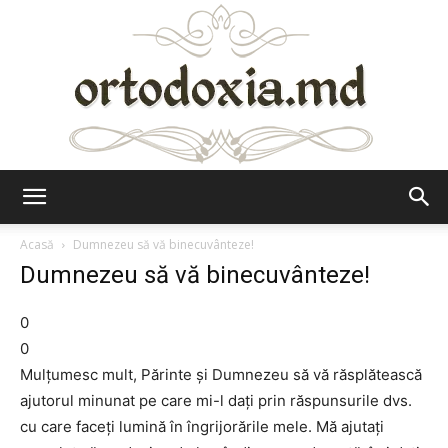
Ortodoxia.md
Acasă
Dumnezeu să vă binecuvânteze!
Dumnezeu să vă binecuvânteze!
0
0
Mulţumesc mult, Părinte şi Dumnezeu să vă răsplătească
ajutorul minunat pe care mi-l daţi prin răspunsurile dvs.
cu care faceţi lumină în îngrijorările mele. Mă ajutaţi