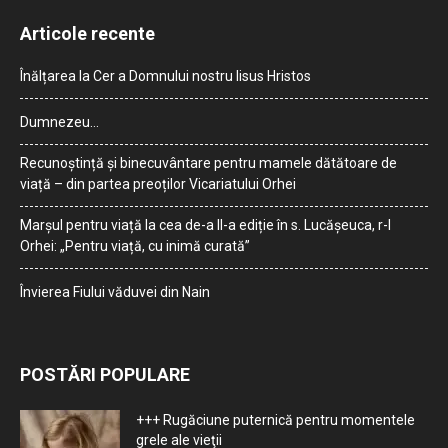
Articole recente
Înălțarea la Cer a Domnului nostru Iisus Hristos
Dumnezeu…
Recunoștință și binecuvântare pentru mamele dătătoare de
viață – din partea preoților Vicariatului Orhei
Marșul pentru viață la cea de-a II-a ediție în s. Lucășeuca, r-l
Orhei: „Pentru viață, cu inimă curată”
Învierea Fiului văduvei din Nain
POSTĂRI POPULARE
+++ Rugăciune puternică pentru momentele
grele ale vieţii