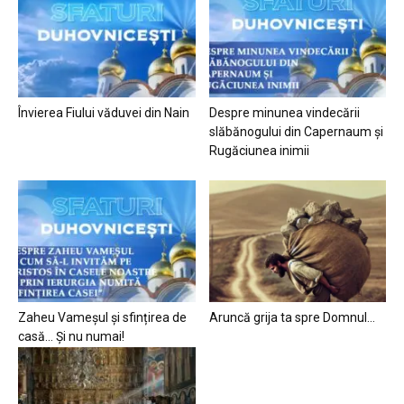
Învierea Fiului văduvei din Nain
Despre minunea vindecării
slăbănogului din Capernaum și
Rugăciunea inimii
Zaheu Vameșul și sfințirea de
Aruncă grija ta spre Domnul…
casă… Și nu numai!