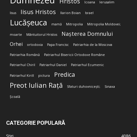
Dumnezeu
Hristos
Icoana
Ierusalim
Iisus Hristos
Iisus
Ilarion Boian
Israel
Lucășeuca
mamă
Mitropolia
Mitropolia Moldovei;
Nașterea Domnului
moarte
Mântuitorul Hristos
Orhei
ortodoxia
Papa Francisc
Patriarhia de la Moscova
Patriarhia Română
Patriarhul Bisericii Ortodoxe Române
Patriarhul Chiril
Patriarhul Daniel
Patriarhul Ecumenic
Predica
Patriarhul Kirill
pictura
Preot Iulian Rață
Sfaturi duhovnicești;
Sinaxa
Școală
CATEGORIE POPULARĂ
Stiri
4086