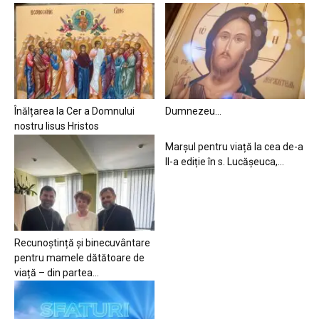
Înălțarea la Cer a Domnului
Dumnezeu…
nostru Iisus Hristos
Marșul pentru viață la cea de-a
II-a ediție în s. Lucășeuca,...
Recunoștință și binecuvântare
pentru mamele dătătoare de
viață – din partea...