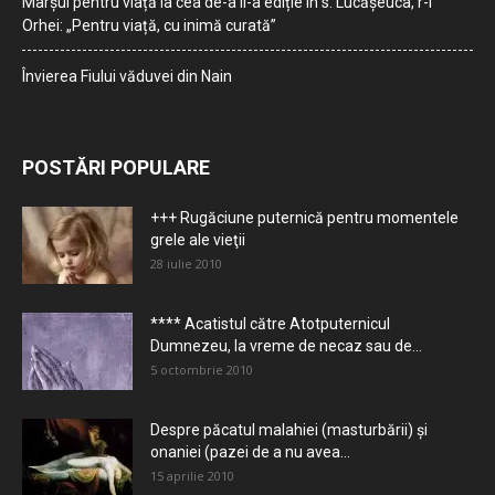
Marșul pentru viață la cea de-a II-a ediție în s. Lucășeuca, r-l
Orhei: „Pentru viață, cu inimă curată”
Învierea Fiului văduvei din Nain
POSTĂRI POPULARE
+++ Rugăciune puternică pentru momentele
grele ale vieţii
28 iulie 2010
**** Acatistul către Atotputernicul
Dumnezeu, la vreme de necaz sau de...
5 octombrie 2010
Despre păcatul malahiei (masturbării) şi
onaniei (pazei de a nu avea...
15 aprilie 2010