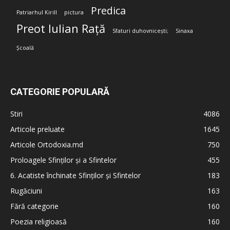
Predica
Patriarhul Kirill
pictura
Preot Iulian Rață
Sfaturi duhovnicești;
Sinaxa
Școală
CATEGORIE POPULARĂ
Stiri
4086
Articole preluate
1645
Articole Ortodoxia.md
750
Proloagele Sfinților și a Sfintelor
455
6. Acatiste închinate Sfinților și Sfintelor
183
Rugăciuni
163
Fără categorie
160
Poezia religioasă
160