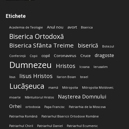
Etichete
Anul nou
avort
Academia de Teologie
Biserica
Biserica Ortodoxă
Biserica Sfânta Treime
biserică
Botezul
dragoste
copil
Coronavirus
Cruce
Conferință
Copii
Dumnezeu
Hristos
Icoana
Ierusalim
Iisus Hristos
Iisus
Ilarion Boian
Israel
Lucășeuca
mamă
Mitropolia
Mitropolia Moldovei;
Nașterea Domnului
moarte
Mântuitorul Hristos
Orhei
ortodoxia
Papa Francisc
Patriarhia de la Moscova
Patriarhia Română
Patriarhul Bisericii Ortodoxe Române
Patriarhul Chiril
Patriarhul Daniel
Patriarhul Ecumenic