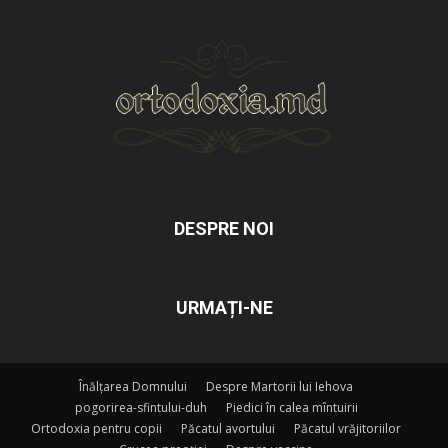
DESPRE NOI
URMAȚI-NE
Înălțarea Domnului
Despre Martorii lui Iehova
pogorirea-sfintului-duh
Piedici în calea mîntuirii
Ortodoxia pentru copii
Păcatul avortului
Păcatul vrăjitoriilor