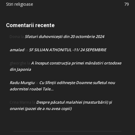
Stiri religioase
79
Comentarii recente
Sfaturi duhovnicești din 20 octombrie 2024
Doina
la
amalad
SF SILUAN ATHONITUL -11/ 24 SEPEMBRIE
la
A început construcţia primei mănăstiri ortodoxe
gheorghe
la
din Japonia
Radu Mungiu
Cu Sfinții odihnește Doamne sufletul nou
la
adormitei roabei Tale…
Despre păcatul malahiei (masturbării) şi
Crina Marina
la
onaniei (pazei de a nu avea copii)