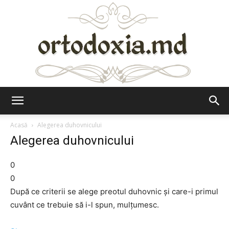
Ortodoxia.md
Acasă
Alegerea duhovnicului
Alegerea duhovnicului
0
0
După ce criterii se alege preotul duhovnic şi care-i primul
cuvânt ce trebuie să i-l spun, mulţumesc.