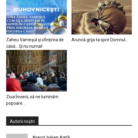
Zaheu Vameșul și sfințirea de
Aruncă grija ta spre Domnul…
casă… Și nu numai!
Ziua Învierii, să ne luminăm
popoare…
Autorii noștri
Preot Iulian Raţă