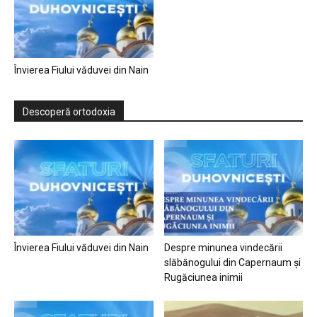
Învierea Fiului văduvei din Nain
Descoperă ortodoxia
Învierea Fiului văduvei din Nain
Despre minunea vindecării
slăbănogului din Capernaum și
Rugăciunea inimii