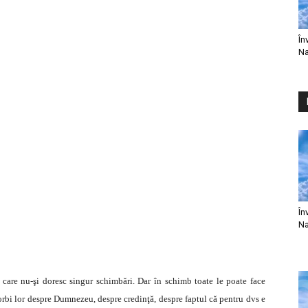
În
Na
În
Na
care nu-şi doresc singur schimbări. Dar în schimb toate le poate face
rbi lor despre Dumnezeu, despre credinţă, despre faptul că pentru dvs e