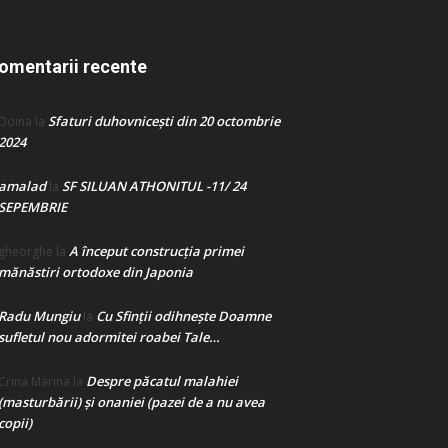
omentarii recente
Sfaturi duhovnicești din 20 octombrie
Doina
la
2024
amalad
SF SILUAN ATHONITUL -11/ 24
la
SEPEMBRIE
A început construcţia primei
gheorghe
la
mănăstiri ortodoxe din Japonia
Radu Mungiu
Cu Sfinții odihnește Doamne
la
sufletul nou adormitei roabei Tale…
Despre păcatul malahiei
Crina Marina
la
(masturbării) şi onaniei (pazei de a nu avea
copii)