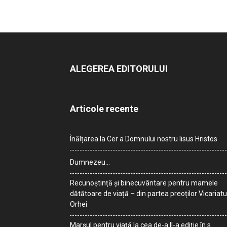
ALEGEREA EDITORULUI
Articole recente
Înălțarea la Cer a Domnului nostru Iisus Hristos
Dumnezeu…
Recunoștință și binecuvântare pentru mamele
dătătoare de viață – din partea preoților Vicariatu
Orhei
Marșul pentru viață la cea de-a II-a ediție în s.