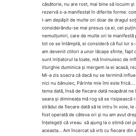
căsătorie, nu are rost, mai bine să locuim şi
rezervă s-a manifestat în diferite forme: com
l-am depăşit de multe ori doar de dragul soţ
considerându-se mai presus ca ei, cel puţin
nemulţumiri, care de multe ori le manifestă 
tot ce se întâmplă, ei consideră că fiul lor 
am devenit ctitori a unor lăcaşe sfinte, fapt
sunt iniţiatorul la toate, mă învinuiesc de 
liturghie duminica şi mergem la ei acasă, rez
Mi-a zis soacra că dacă nu se termină influe
nici nu bănuiec, Părinte mie îmi este frică…
tema dată, însă de fiecare dată neapărat ne 
seara şi dimineaţa mă rog să se risipească r
strădui de fiecare dată să le intru în voie, l
fost operată de câteva ori şi nu am avut dre
înţelegeţi că vreau să ajung la o stimă cel p
aceasta… Am încercat să vrb cu fiecare din ei