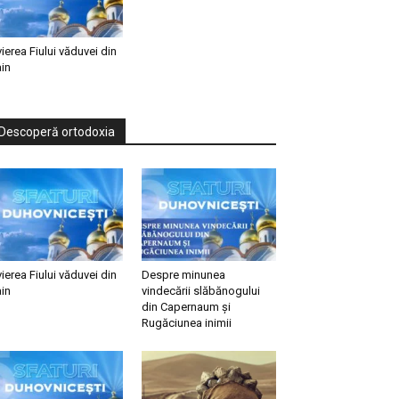
vierea Fiului văduvei din
in
Descoperă ortodoxia
vierea Fiului văduvei din
Despre minunea
in
vindecării slăbănogului
din Capernaum și
Rugăciunea inimii