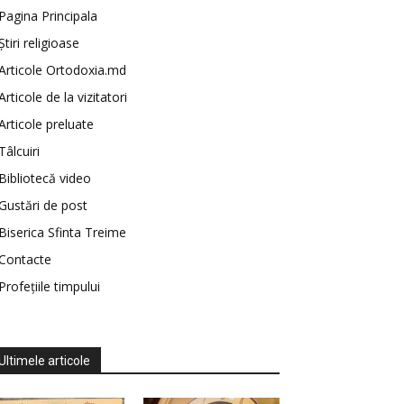
Pagina Principala
Știri religioase
Articole Ortodoxia.md
Articole de la vizitatori
Articole preluate
Tâlcuiri
Bibliotecă video
Gustări de post
Biserica Sfinta Treime
Contacte
Profețiile timpului
Ultimele articole