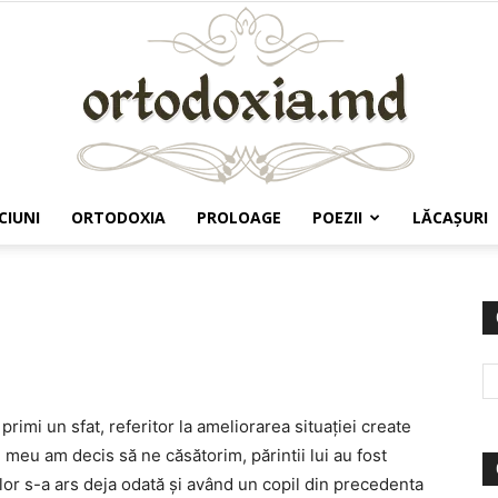
CIUNI
ORTODOXIA
PROLOAGE
POEZII
LĂCAŞURI
Ortodoxia.md
rimi un sfat, referitor la ameliorarea situaţiei create
l meu am decis să ne căsătorim, părintii lui au fost
 lor s-a ars deja odată şi având un copil din precedenta