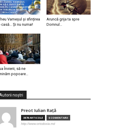
heu Vameșul și sfințirea
Aruncă grija ta spre
 casă… Și nu numai!
Domnul…
ua Învierii, să ne
minăm popoare…
Autorii noștri
Preot Iulian Raţă
3878 ARTICOLE
6 COMENTARII
http://www.ortodoxia.md