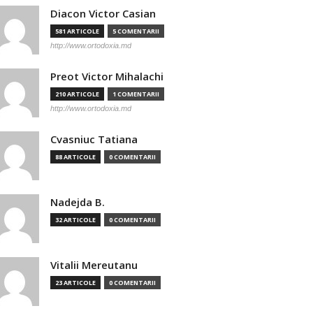
Diacon Victor Casian
581 ARTICOLE
5 COMENTARII
http://www.ortodoxia.md
Preot Victor Mihalachi
210 ARTICOLE
1 COMENTARII
http://www.ortodoxia.md
Cvasniuc Tatiana
88 ARTICOLE
0 COMENTARII
Nadejda B.
32 ARTICOLE
0 COMENTARII
Vitalii Mereutanu
23 ARTICOLE
0 COMENTARII