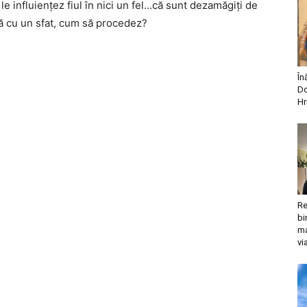
le influienţez fiul în nici un fel…că sunt dezamăgiţi de
ă cu un sfat, cum să procedez?
În
Do
Hr
Re
bi
ma
vi