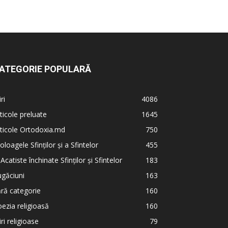
ATEGORIE POPULARĂ
iri
4086
ticole preluate
1645
ticole Ortodoxia.md
750
oloagele Sfinților și a Sfintelor
455
 Acatiste închinate Sfinților și Sfintelor
183
găciuni
163
ră categorie
160
ezia religioasă
160
iri religioase
79