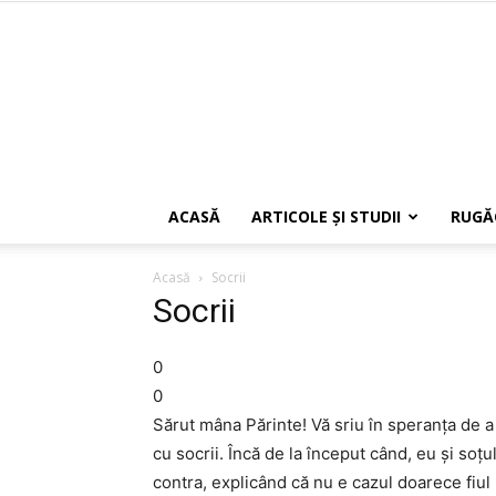
ACASĂ
ARTICOLE ŞI STUDII
RUGĂ
Acasă
Socrii
Socrii
0
0
Sărut mâna Părinte! Vă sriu în speranţa de a p
cu socrii. Încă de la început când, eu şi soţu
contra, explicând că nu e cazul doarece fiul