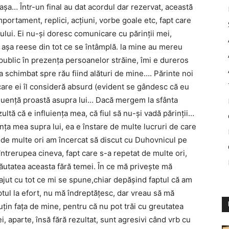
 aşa… Într-un final au dat acordul dar rezervat, această
portament, replici, acţiuni, vorbe goale etc, fapt care
ului. Ei nu-şi doresc comunicare cu părinţii mei,
 aşa reese din tot ce se întâmplă. la mine au mereu
public în prezenţa persoanelor străine, îmi e dureros
s-a schimbat spre rău fiind alături de mine…. Părinte noi
 care ei îl consideră absurd (evident se gândesc că eu
influenţă proastă asupra lui… Dacă mergem la sfânta
ultă că e influienţa mea, că fiul să nu-şi vadă părinţii…
nţa mea supra lui, ea e înstare de multe lucruri de care
. de multe ori am încercat să discut cu Duhovnicul pe
întrerupea cineva, fapt care s-a repetat de multe ori,
ăutatea aceasta fără temei. În ce mă priveşte mă
e ajut cu tot ce mi se spune,chiar depăşind faptul că am
ptul la efort, nu mă îndreptăţesc, dar vreau să mă
uţin faţa de mine, pentru că nu pot trăi cu greutatea
, aparte, însă fără rezultat, sunt agresivi când vrb cu