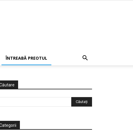
ÎNTREABĂ PREOTUL
Căutare
Categorii