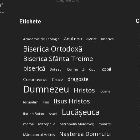
15 aprilie 2010
ă”
C
Etichete
Anul nou
avort
Academia de Teologie
Biserica
Biserica Ortodoxă
Biserica Sfânta Treime
biserică
copil
Botezul
Conferință
Copii
dragoste
Coronavirus
Cruce
Dumnezeu
Hristos
Icoana
Iisus Hristos
Ierusalim
Iisus
Lucășeuca
Ilarion Boian
Israel
mamă
Mitropolia
Mitropolia Moldovei;
moarte
Nașterea Domnului
Mântuitorul Hristos