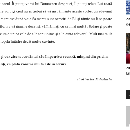
e cazul. Îi puteţi vorbi lui Dumnezeu despre ei, Îi puteţi relata Lui toată
are vorbiţi cred nu ar trebui să vă înspăimânte aceste vorbe, un adevărat
re trăiesc după voia Sa mereu sunt ocrotiţi de El, şi nimic nu li se poate
Za
de
lor nu vă rămâne decât să vă înărmaţi cu cât mai multă răbdare şi poate
ricum e unica cale de a le topi inima şi a le arăta adevărul. Mult mai mult
propria întărire decât multe cuvinte.
ni şi vor zice tot cuvântul rău împotriva voastră, minţind din pricina
iţi, că plata voastră multă este în ceruri.
Zi
lu
Prot Victor Mihalachi