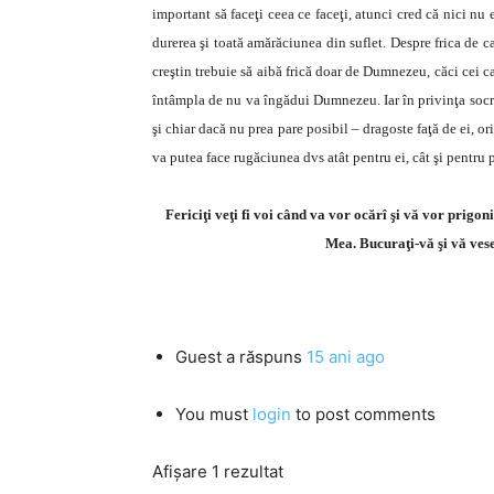
important să faceţi ceea ce faceţi, atunci cred că nici nu 
durerea şi toată amărăciunea din suflet. Despre frica de c
creştin trebuie să aibă frică doar de Dumnezeu, căci cei ca
întâmpla de nu va îngădui Dumnezeu. Iar în privinţa socri
şi chiar dacă nu prea pare posibil – dragoste faţă de ei, o
va putea face rugăciunea dvs atât pentru ei, cât şi pentru 
Fericiţi veţi fi voi când va vor ocărî şi vă vor prigo
Mea. Bucuraţi-vă şi vă vesel
Guest
a răspuns
15 ani ago
You must
login
to post comments
Afișare 1 rezultat