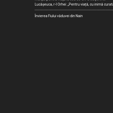
Lucășeuca, r-l Orhei: „Pentru viață, cu inimă curat
Învierea Fiului văduvei din Nain