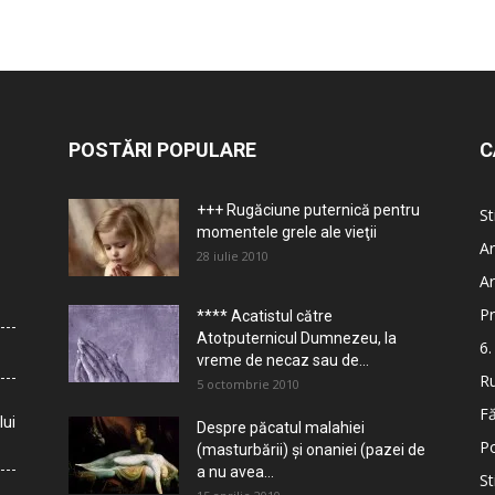
POSTĂRI POPULARE
C
+++ Rugăciune puternică pentru
St
momentele grele ale vieţii
Ar
28 iulie 2010
Ar
Pr
**** Acatistul către
Atotputernicul Dumnezeu, la
6.
vreme de necaz sau de...
Ru
5 octombrie 2010
Fă
lui
Despre păcatul malahiei
Po
(masturbării) şi onaniei (pazei de
a nu avea...
St