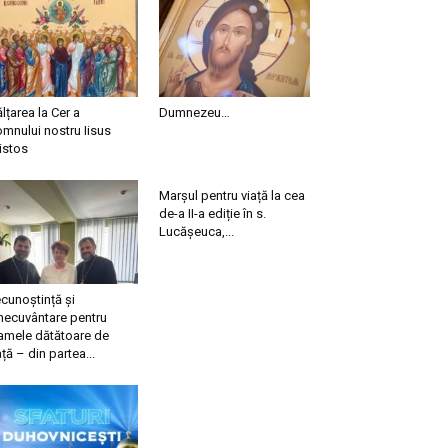
ălțarea la Cer a
Dumnezeu…
mnului nostru Iisus
istos
Marșul pentru viață la cea
de-a II-a ediție în s.
Lucășeuca,...
cunoștință și
necuvântare pentru
mele dătătoare de
ață – din partea...