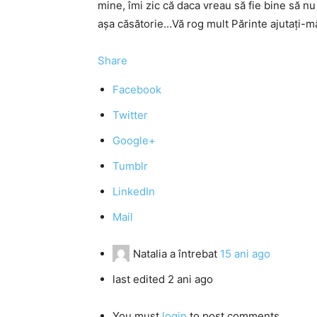
mine, îmi zic că daca vreau să fie bine să nu 
aşa căsătorie…Vă rog mult Părinte ajutaţi-m
Share
Facebook
Twitter
Google+
Tumblr
LinkedIn
Mail
Natalia
a întrebat
15 ani ago
last edited 2 ani ago
You must
login
to post comments