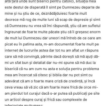
altă ţară unde sunt biserici pentru catolici, situaţia mea
este destul de disperată îl simt pe Dumnezeu departe de
mine şi nu ştiu de ce, deznădăjduiesc foarte mult
deorece mă rog de multe luni să scap de depresie şi simt
că Dumnezeu nu vrea să îmi răspundă, ştiu că am sufletul
îngreunat de foarte multe păcate ştiu că îi greşesc enorm
de mult lui Dumnezeu dar uneori mă întreb de ce oare am
picat eu în patima asta, m-am documentat foarte mult pe
internet de lucrurile astea dar tot nu am aflat un răspuns
care să mă convingă, părinte dacă doreşti să mă ajuţi dă-
mi un sfat bun şi detaliat dar nu-mi spune să mă duc la
biserică că nu am cum nu asta e soluţia pentru problema
mea am încercat să citesc şi biblia dar nu pot simt cu
adevărat că am o foarte mare criză de credinţă, şi încă
ceva vreau să vă zic că am foarte mare frică de orce mi-
am pierdut tot curajul dacă s-ar putea să publicaţi pe site
un articol despre curaj şi frică sau complexele de
inferioriate mulţumesc.