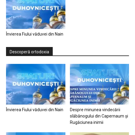
Învierea Fiului văduvei din Nain
Descoperă ortodoxia
Învierea Fiului văduvei din Nain
Despre minunea vindecării
slăbănogului din Capernaum și
Rugăciunea inimii