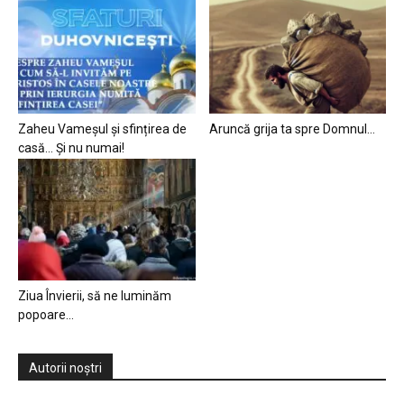
Zaheu Vameșul și sfințirea de
Aruncă grija ta spre Domnul…
casă… Și nu numai!
Ziua Învierii, să ne luminăm
popoare…
Autorii noștri