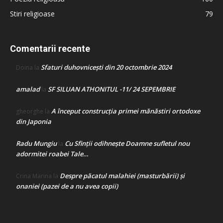
Stiri religioase
79
Comentarii recente
Sfaturi duhovnicești din 20 octombrie 2024
Doina
la
amalad
SF SILUAN ATHONITUL -11/ 24 SEPEMBRIE
la
A început construcţia primei mănăstiri ortodoxe
gheorghe
la
din Japonia
Radu Mungiu
Cu Sfinții odihnește Doamne sufletul nou
la
adormitei roabei Tale…
Despre păcatul malahiei (masturbării) şi
Crina Marina
la
onaniei (pazei de a nu avea copii)