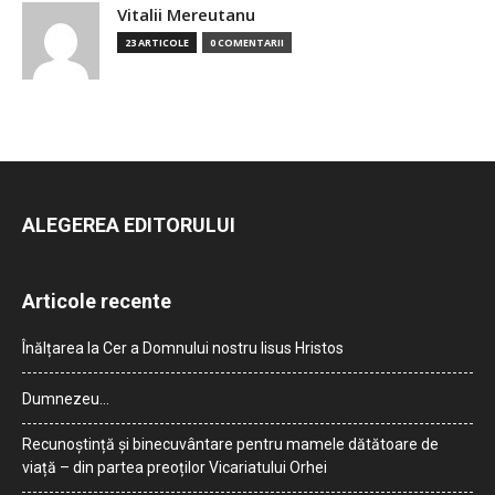
Vitalii Mereutanu
23 ARTICOLE
0 COMENTARII
ALEGEREA EDITORULUI
Articole recente
Înălțarea la Cer a Domnului nostru Iisus Hristos
Dumnezeu…
Recunoștință și binecuvântare pentru mamele dătătoare de
viață – din partea preoților Vicariatului Orhei