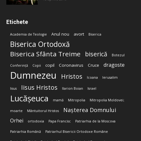
Etichete
Anul nou
avort
Academia de Teologie
Biserica
Biserica Ortodoxă
Biserica Sfânta Treime
biserică
Botezul
dragoste
copil
Coronavirus
Cruce
Conferință
Copii
Dumnezeu
Hristos
Icoana
Ierusalim
Iisus Hristos
Iisus
Ilarion Boian
Israel
Lucășeuca
mamă
Mitropolia
Mitropolia Moldovei;
Nașterea Domnului
moarte
Mântuitorul Hristos
Orhei
ortodoxia
Papa Francisc
Patriarhia de la Moscova
Patriarhia Română
Patriarhul Bisericii Ortodoxe Române