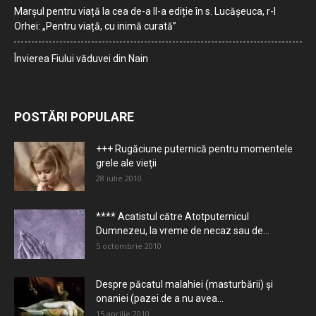
Marșul pentru viață la cea de-a II-a ediție în s. Lucășeuca, r-l
Orhei: „Pentru viață, cu inimă curată”
Învierea Fiului văduvei din Nain
POSTĂRI POPULARE
+++ Rugăciune puternică pentru momentele
grele ale vieţii
28 iulie 2010
**** Acatistul către Atotputernicul
Dumnezeu, la vreme de necaz sau de...
5 octombrie 2010
Despre păcatul malahiei (masturbării) şi
onaniei (pazei de a nu avea...
15 aprilie 2010