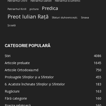
Patriarhul Chiril
Patriarhul Daniel
Patriarhul Ecumenic
Predica
Patriarhul Kirill
pictura
Preot Iulian Rață
Sfaturi duhovnicești;
Sinaxa
Școală
CATEGORIE POPULARĂ
Stiri
4086
Articole preluate
1645
Articole Ortodoxia.md
750
Proloagele Sfinților și a Sfintelor
455
6. Acatiste închinate Sfinților și Sfintelor
183
Rugăciuni
163
Fără categorie
160
Poezia religioasă
160