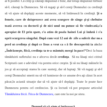
ar fi posibil. Că citiţi şi căutaţi răspunsul e bine, dar totuşi răspunsul trebuie
să-L căutaţi la Dumnezeu. Să vă rugaţi şi să-I cereţi Domnului cu credinţă
să vă ajute să depăşiţi aceste momente, să vă întărească în credinţă.
Şi o
femeie, care de doisprezece ani avea scurgere de sânge şi-şi cheltuise
toată averea cu doctorii şi de nici unul nu putuse să fie vindecată,s’a
apropiat de El prin spate, s’a atins de poala hainei Lui şi îndată i s’a
oprit scurgerea sângelui.
După cum vezi 12 ani de zile a suferit dar nu a
perd ut credința și după ce Iisus a vrut ca s ă fie descoperită ia zis:
Iar
„Îndrăzneşte, fiică, credinţa ta te-a mântuit; mergi în pace!“
Deci la baza
tămăduirii sufletului nu e altceva decât
credința
.
Să nu lăsaţi nici cititul
Scripturii care e adevărul viu pentru orice creştin. Şi să nu lăsaţi mâinele în
jos şi să acceptaţi starea în care sunteţi, dar să luptaţi. Să vă rugaţi şi să-I
cereţi Domnului smerit nu să vă lumineze de ce anume dvs aţi căzut în acet
păcat,în aciastă situație dar să vă ajute să-l depăşiţi. Toate le poate face
Dumnezeu pentru cel credincios. Şi ca lectură vă pot propune articolul
Tămăduirea fricii. Frica de Dumnezeu,
care este la noi pe siteu.
Domnul să vă ajute şi întărească.