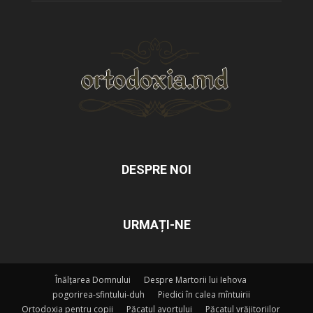
DESPRE NOI
URMAȚI-NE
Înălțarea Domnului
Despre Martorii lui Iehova
pogorirea-sfintului-duh
Piedici în calea mîntuirii
Ortodoxia pentru copii
Păcatul avortului
Păcatul vrăjitoriilor