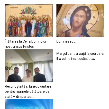
Înălțarea la Cer a Domnului
Dumnezeu…
nostru Iisus Hristos
Marșul pentru viață la cea de-a
II-a ediție în s. Lucășeuca,...
Recunoștință și binecuvântare
pentru mamele dătătoare de
viață – din partea...