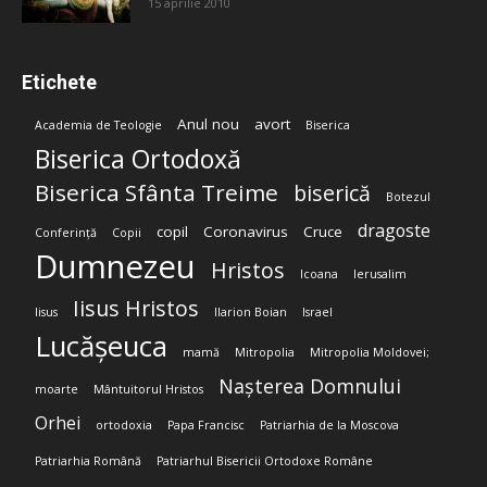
15 aprilie 2010
Etichete
Anul nou
avort
Academia de Teologie
Biserica
Biserica Ortodoxă
Biserica Sfânta Treime
biserică
Botezul
dragoste
copil
Coronavirus
Cruce
Conferință
Copii
Dumnezeu
Hristos
Icoana
Ierusalim
Iisus Hristos
Iisus
Ilarion Boian
Israel
Lucășeuca
mamă
Mitropolia
Mitropolia Moldovei;
Nașterea Domnului
moarte
Mântuitorul Hristos
Orhei
ortodoxia
Papa Francisc
Patriarhia de la Moscova
Patriarhia Română
Patriarhul Bisericii Ortodoxe Române