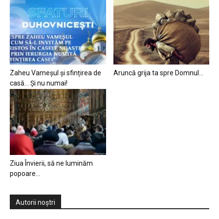
Zaheu Vameșul și sfințirea de
Aruncă grija ta spre Domnul…
casă… Și nu numai!
Ziua Învierii, să ne luminăm
popoare…
Autorii noștri