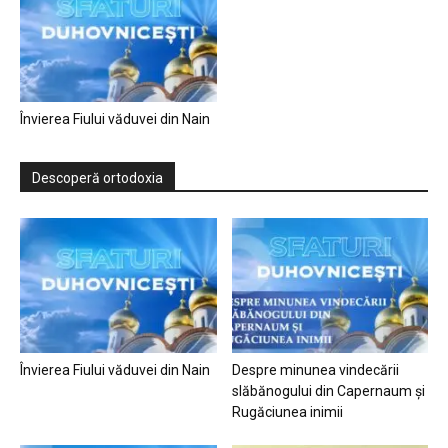
Învierea Fiului văduvei din Nain
Descoperă ortodoxia
Învierea Fiului văduvei din Nain
Despre minunea vindecării
slăbănogului din Capernaum și
Rugăciunea inimii