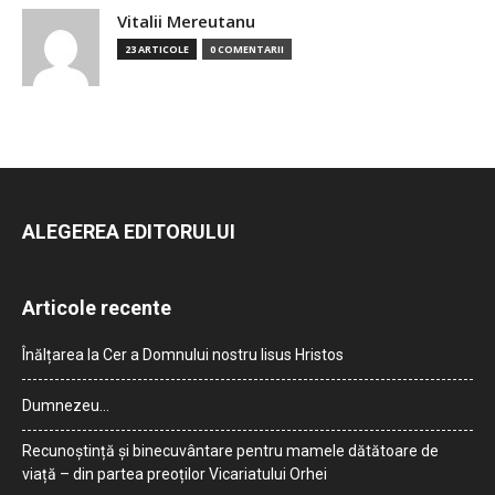
Vitalii Mereutanu
23 ARTICOLE
0 COMENTARII
ALEGEREA EDITORULUI
Articole recente
Înălțarea la Cer a Domnului nostru Iisus Hristos
Dumnezeu…
Recunoștință și binecuvântare pentru mamele dătătoare de
viață – din partea preoților Vicariatului Orhei