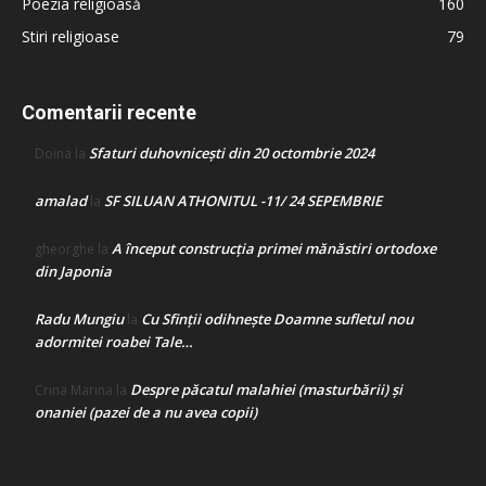
Poezia religioasă
160
Stiri religioase
79
Comentarii recente
Sfaturi duhovnicești din 20 octombrie 2024
Doina
la
amalad
SF SILUAN ATHONITUL -11/ 24 SEPEMBRIE
la
A început construcţia primei mănăstiri ortodoxe
gheorghe
la
din Japonia
Radu Mungiu
Cu Sfinții odihnește Doamne sufletul nou
la
adormitei roabei Tale…
Despre păcatul malahiei (masturbării) şi
Crina Marina
la
onaniei (pazei de a nu avea copii)