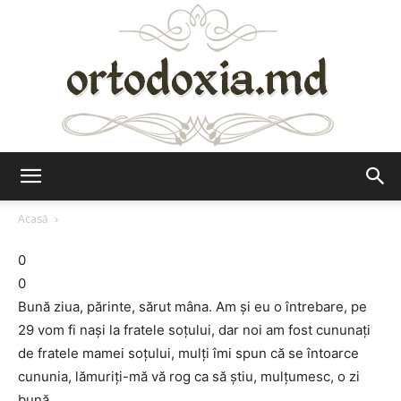
Ortodoxia.md
Acasă
0
0
Bună ziua, părinte, sărut mâna. Am şi eu o întrebare, pe
29 vom fi naşi la fratele soţului, dar noi am fost cununaţi
de fratele mamei soţului, mulţi îmi spun că se întoarce
cununia, lămuriţi-mă vă rog ca să ştiu, mulţumesc, o zi
bună.