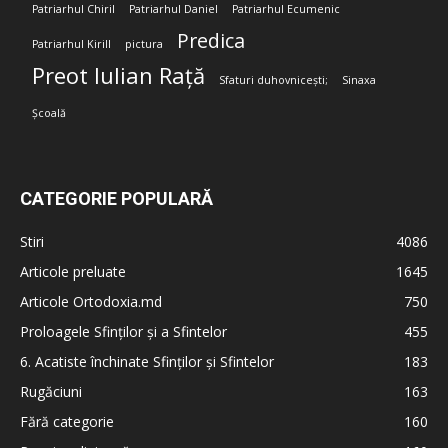
Patriarhul Chiril
Patriarhul Daniel
Patriarhul Ecumenic
Predica
Patriarhul Kirill
pictura
Preot Iulian Rață
Sfaturi duhovnicești;
Sinaxa
Școală
CATEGORIE POPULARĂ
Stiri
4086
Articole preluate
1645
Articole Ortodoxia.md
750
Proloagele Sfinților și a Sfintelor
455
6. Acatiste închinate Sfinților și Sfintelor
183
Rugăciuni
163
Fără categorie
160