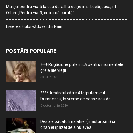
Marșul pentru viață la cea de-a II-a ediție în s. Lucășeuca, r-l
Orhei: „Pentru viață, cu inimă curată”
Învierea Fiului văduvei din Nain
POSTĂRI POPULARE
+++ Rugăciune puternică pentru momentele
grele ale vieţii
28 iulie 2010
**** Acatistul către Atotputernicul
Dumnezeu, la vreme de necaz sau de...
5 octombrie 2010
Despre păcatul malahiei (masturbării) şi
onaniei (pazei de a nu avea...