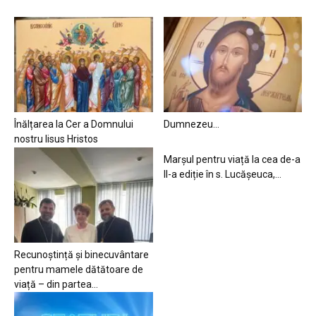
Înălțarea la Cer a Domnului
Dumnezeu…
nostru Iisus Hristos
Marșul pentru viață la cea de-a
II-a ediție în s. Lucășeuca,...
Recunoștință și binecuvântare
pentru mamele dătătoare de
viață – din partea...