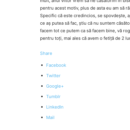
mult, anul viitor vrem să ne căsătorim în bi
pentru acest motiv, plus de asta eu am să ră
Specific că este credincios, se spovdeşte, aj
ce aş putea să fac, ştiu că nu suntem căsăto
facem tot ce putem ca să facem bine, vă rog 
pentru toţi, mai ales că avem o fetiţă de 2 
Share
Facebook
Twitter
Google+
Tumblr
LinkedIn
Mail