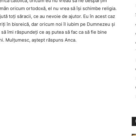
serica catolică, oricum eu nu vreau să ne despărţim
mân oricum ortodoxă, el nu vrea să îşi schimbe religia.
ută toţi săracii, ce au nevoie de ajutor. Eu în acest caz
riţi în bisreică, dar oricum noi îl iubim pe Dumnezeu şi
să îmi răspundeţi ce aş putea să fac ca să fie bine
luni. Mulţumesc, aştept răspuns Anca.