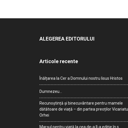
ALEGEREA EDITORULUI
Articole recente
Înălțarea la Cer a Domnului nostru Iisus Hristos
Dumnezeu…
Recunoștință și binecuvântare pentru mamele
dătătoare de viață – din partea preoților Vicariatu
Orhei
Marșul pentru viață la cea de-a II-a ediție în s.