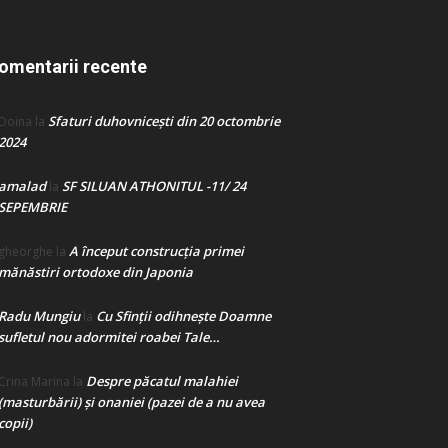
omentarii recente
Sfaturi duhovnicești din 20 octombrie
Doina
la
2024
amalad
SF SILUAN ATHONITUL -11/ 24
la
SEPEMBRIE
A început construcţia primei
gheorghe
la
mănăstiri ortodoxe din Japonia
Radu Mungiu
Cu Sfinții odihnește Doamne
la
sufletul nou adormitei roabei Tale…
Despre păcatul malahiei
Crina Marina
la
(masturbării) şi onaniei (pazei de a nu avea
copii)