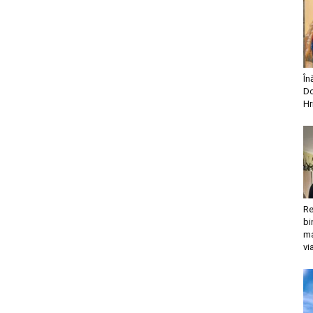
În
Do
Hr
Re
bi
ma
vi