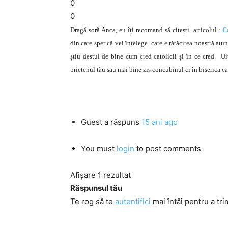
0
0
Dragă soră Anca, eu îți recomand să citești articolul
:
C
din care sper că vei înțelege care e rătăcirea noastră
atun
știu destul de bine cum cred catolicii și în ce cred.
Ui
prietenul tău sau mai bine zis concubinul ci în biserica ca
Guest
a răspuns
15 ani ago
You must
login
to post comments
Afișare 1 rezultat
Răspunsul tău
Te rog să te
autentifici
mai întâi pentru a tri