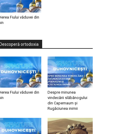
vierea Fiului văduvei din
in
Descoperă ortodoxia
vierea Fiului văduvei din
Despre minunea
in
vindecării slăbănogului
din Capernaum și
Rugăciunea inimii