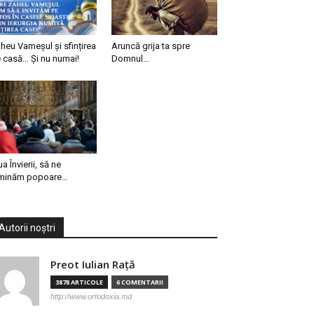
heu Vameșul și sfințirea
Aruncă grija ta spre
 casă… Și nu numai!
Domnul…
ua Învierii, să ne
minăm popoare…
Autorii noștri
Preot Iulian Raţă
3878 ARTICOLE
6 COMENTARII
http://www.ortodoxia.md