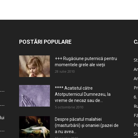
POSTĂRI POPULARE
C
+++ Rugăciune puternică pentru
St
momentele grele ale vieţii
Ar
28 iulie 2010
Ar
Pr
**** Acatistul către
Atotputernicul Dumnezeu, la
6.
vreme de necaz sau de...
Ru
5 octombrie 2010
Fă
lui
Despre păcatul malahiei
Po
(masturbării) şi onaniei (pazei de
a nu avea...
St