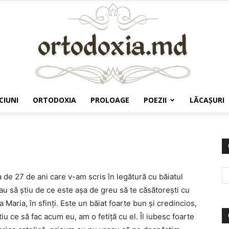
CIUNI
ORTODOXIA
PROLOAGE
POEZII
LĂCAŞURI
Ortodoxia.md
a de 27 de ani care v-am scris în legătură cu băiatul
au să ştiu de ce este aşa de greu să te căsătoreşti cu
 Maria, în sfinţi. Este un băiat foarte bun şi credincios,
u ce să fac acum eu, am o fetiţă cu el. Îl iubesc foarte