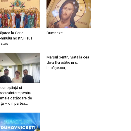
ălțarea la Cer a
Dumnezeu…
mnului nostru Iisus
istos
Marșul pentru viață la cea
de-a II-a ediție în s.
Lucășeuca,...
cunoștință și
necuvântare pentru
mele dătătoare de
ață – din partea...