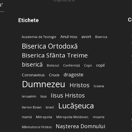
15 aprilie 2010
ă”
C
Etichete
Anul nou
avort
Academia de Teologie
Biserica
Biserica Ortodoxă
Biserica Sfânta Treime
biserică
copil
Botezul
Conferință
Copii
dragoste
Coronavirus
Cruce
Dumnezeu
Hristos
Icoana
Iisus Hristos
Ierusalim
Iisus
Lucășeuca
Ilarion Boian
Israel
mamă
Mitropolia
Mitropolia Moldovei;
moarte
Nașterea Domnului
Mântuitorul Hristos