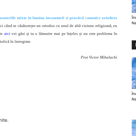
În
asatoriile mixte in lumina invataturii si practicii canonice ortodoxe
Na
ci când se căsătorește un ortodox cu unul de altă viziune religioasă, eu
te
aici
vei găsi și tu o lămurire mai pe înțeles și nu este problema în
tolică în întregime.
Prot Victor Mihalachi
În
Na
mite.