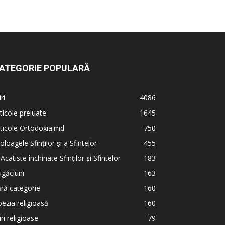
ATEGORIE POPULARĂ
iri
4086
ticole preluate
1645
ticole Ortodoxia.md
750
oloagele Sfinților și a Sfintelor
455
 Acatiste închinate Sfinților și Sfintelor
183
găciuni
163
ră categorie
160
ezia religioasă
160
iri religioase
79