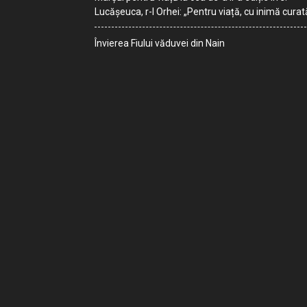
Lucășeuca, r-l Orhei: „Pentru viață, cu inimă curat
Învierea Fiului văduvei din Nain