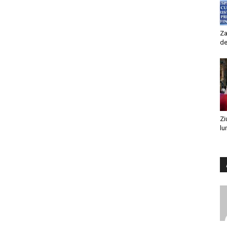
Za
de
Zi
lu