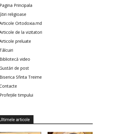
Pagina Principala
Știri religioase
Articole Ortodoxia.md
Articole de la vizitatori
Articole preluate
Tâlcuiri
Bibliotecă video
Gustări de post
Biserica Sfinta Treime
Contacte
Profețiile timpului
Ultimele articole