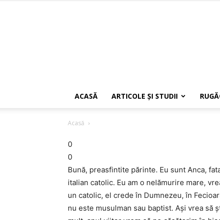
ACASĂ
ARTICOLE ŞI STUDII
RUGĂ
Acasă
0
0
Bună, preasfintite părinte. Eu sunt Anca, fat
italian catolic. Eu am o nelămurire mare, vre
un catolic, el crede în Dumnezeu, în Fecioara
nu este musulman sau baptist. Aşi vrea să şti