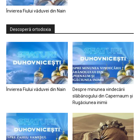
Învierea Fiului văduvei din Nain
Descoperă ortodoxia
Învierea Fiului văduvei din Nain
Despre minunea vindecării
slăbănogului din Capernaum și
Rugăciunea inimii