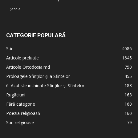
Școală
CATEGORIE POPULARĂ
Stiri
4086
Articole preluate
1645
Articole Ortodoxia.md
750
Proloagele Sfinților și a Sfintelor
455
6. Acatiste închinate Sfinților și Sfintelor
183
Rugăciuni
163
Fără categorie
160
Poezia religioasă
160
Stiri religioase
79