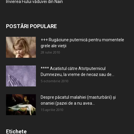
Învierea Fiului văduvei din Nain
POSTĂRI POPULARE
+++ Rugăciune puternică pentru momentele
grele ale vieţii
28 iulie 2010
**** Acatistul către Atotputernicul
Dumnezeu, la vreme de necaz sau de...
5 octombrie 2010
Despre păcatul malahiei (masturbării) şi
onaniei (pazei de a nu avea...
15 aprilie 2010
Etichete