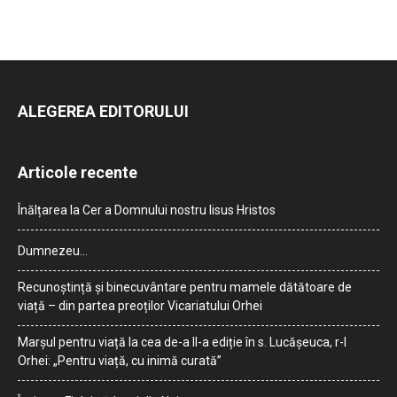
ALEGEREA EDITORULUI
Articole recente
Înălțarea la Cer a Domnului nostru Iisus Hristos
Dumnezeu…
Recunoștință și binecuvântare pentru mamele dătătoare de
viață – din partea preoților Vicariatului Orhei
Marșul pentru viață la cea de-a II-a ediție în s. Lucășeuca, r-l
Orhei: „Pentru viață, cu inimă curată”