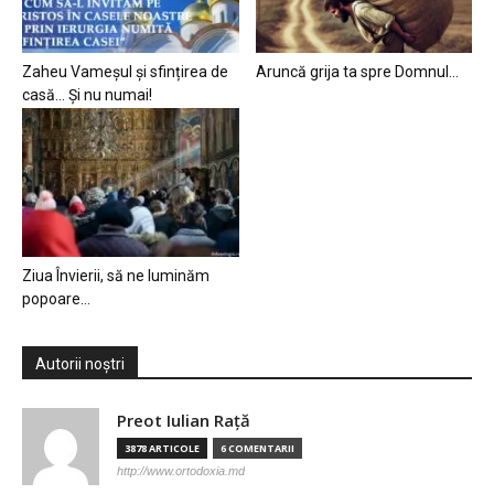
Zaheu Vameșul și sfințirea de
Aruncă grija ta spre Domnul…
casă… Și nu numai!
Ziua Învierii, să ne luminăm
popoare…
Autorii noștri
Preot Iulian Raţă
3878 ARTICOLE
6 COMENTARII
http://www.ortodoxia.md