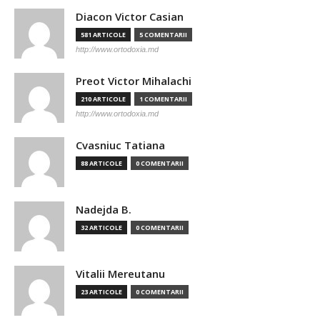
Diacon Victor Casian
581 ARTICOLE
5 COMENTARII
http://www.ortodoxia.md
Preot Victor Mihalachi
210 ARTICOLE
1 COMENTARII
http://www.ortodoxia.md
Cvasniuc Tatiana
88 ARTICOLE
0 COMENTARII
Nadejda B.
32 ARTICOLE
0 COMENTARII
Vitalii Mereutanu
23 ARTICOLE
0 COMENTARII