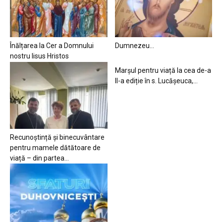
Înălțarea la Cer a Domnului
Dumnezeu…
nostru Iisus Hristos
Marșul pentru viață la cea de-a
II-a ediție în s. Lucășeuca,...
Recunoștință și binecuvântare
pentru mamele dătătoare de
viață – din partea...