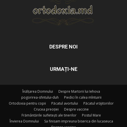
DESPRE NOI
URMAȚI-NE
Înălțarea Domnului
Despre Martorii lui Iehova
pogorirea-sfintului-duh
Piedici în calea mîntuirii
Ortodoxia pentru copii
Păcatul avortului
Păcatul vrăjitoriilor
Crucea preoției
Despre vaccine
Frământările sufletești ale tinerilor
Postul Mare
Învierea Domnului
Sa finisam impreuna biserica din lucaseuca