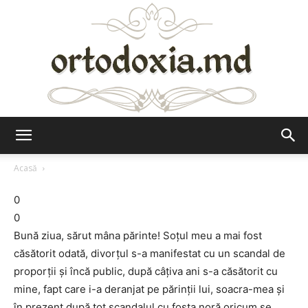
Ortodoxia.md
Acasă
0
0
Bună ziua, sărut mâna părinte! Soţul meu a mai fost
căsătorit odată, divorţul s-a manifestat cu un scandal de
proporţii şi încă public, după câţiva ani s-a căsătorit cu
mine, fapt care i-a deranjat pe părinţii lui, soacra-mea şi
în prezent după tot scandalul cu fosta noră oricum se