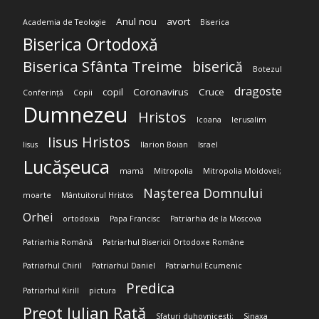
Anul nou
avort
Academia de Teologie
Biserica
Biserica Ortodoxă
Biserica Sfânta Treime
biserică
Botezul
dragoste
copil
Coronavirus
Cruce
Conferință
Copii
Dumnezeu
Hristos
Icoana
Ierusalim
Iisus Hristos
Iisus
Ilarion Boian
Israel
Lucășeuca
mamă
Mitropolia
Mitropolia Moldovei;
Nașterea Domnului
moarte
Mântuitorul Hristos
Orhei
ortodoxia
Papa Francisc
Patriarhia de la Moscova
Patriarhia Română
Patriarhul Bisericii Ortodoxe Române
Patriarhul Chiril
Patriarhul Daniel
Patriarhul Ecumenic
Predica
Patriarhul Kirill
pictura
Preot Iulian Rață
Sfaturi duhovnicești;
Sinaxa