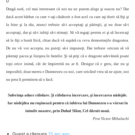
0
Dragă soră, cel mai interesant că noi nu ne putem alege şi soacra nu? Dar
dacă acest bărbat cu care v-aţi căsătorit a fost acel cu care aţi dorit să fiţi şi
la bine şi la rău, atunci trebuie să-i acceptaţi şi părinţii, şi nu doar să-i
acceptaţi, dar şi să-i iubiţi să-i stimați. Să vă rugaţi pentru ei şi să încercaţi
să le fiţi o bună fiică, chiar dacă vă supără cu ceva demostrațile dragostea.
De nu vă vor accepta, nu puteţi să-i impuneţi. Dar trebuie oricum să vă
păstraţi pacea şi liniştea în familie. Şi să ştiţi că o dragoste adevărată poate
topi orice inimă, cât de împietrită nu ar fi. Desigur că e greu, dar nu şi
imposibil, doar mereu e Dumnezeu cu noi, care oricând vrea să ne ajute, noi
nu prea îi permitem să o facă.
Suferinţa aduce răbdare. Şi răbdarea încercare, şi încercarea nădejde.
Iar nădejdea nu ruşinează pentru că iubirea lui Dumnezeu s-a vărsat în
inimile noastre, prin Duhul Sfânt, Cel dăruit nouă.
Prot Victor Mihalachi
Guest
a răspuns
15 ani ago