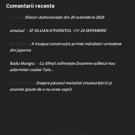
Comentarii recente
Sfaturi duhovnicești din 20 octombrie 2024
Doina
la
amalad
SF SILUAN ATHONITUL -11/ 24 SEPEMBRIE
la
A început construcţia primei mănăstiri ortodoxe
gheorghe
la
din Japonia
Radu Mungiu
Cu Sfinții odihnește Doamne sufletul nou
la
adormitei roabei Tale…
Despre păcatul malahiei (masturbării) şi
Crina Marina
la
onaniei (pazei de a nu avea copii)