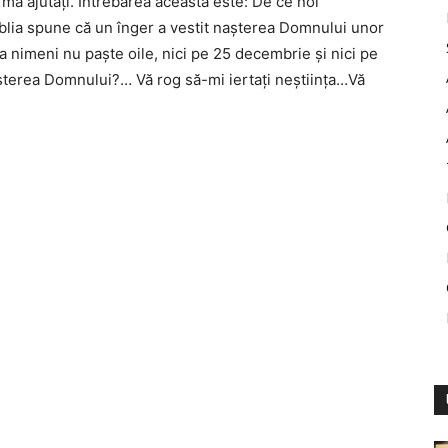
 mă ajutați. Întrebarea aceasta este: De ce noi
blia spune că un înger a vestit nașterea Domnului unor
 nimeni nu paște oile, nici pe 25 decembrie și nici pe
așterea Domnului?… Vă rog să-mi iertați neștiința…Vă