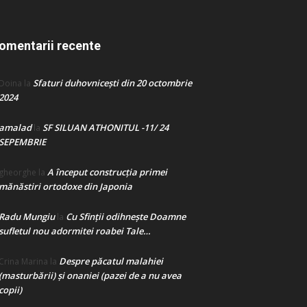
omentarii recente
Sfaturi duhovnicești din 20 octombrie
Doina
la
2024
amalad
SF SILUAN ATHONITUL -11/ 24
la
SEPEMBRIE
A început construcţia primei
gheorghe
la
mănăstiri ortodoxe din Japonia
Radu Mungiu
Cu Sfinții odihnește Doamne
la
sufletul nou adormitei roabei Tale…
Despre păcatul malahiei
Crina Marina
la
(masturbării) şi onaniei (pazei de a nu avea
copii)