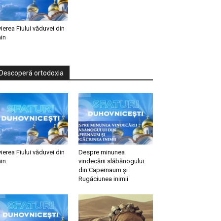
vierea Fiului văduvei din
in
Descoperă ortodoxia
vierea Fiului văduvei din
Despre minunea
in
vindecării slăbănogului
din Capernaum și
Rugăciunea inimii