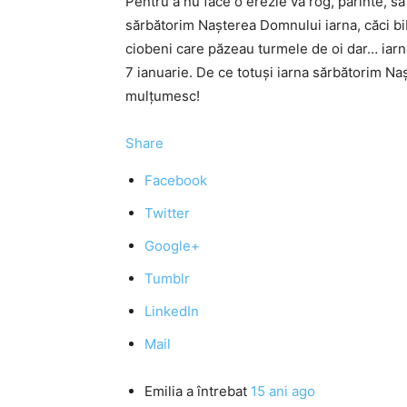
Pentru a nu face o erezie vă rog, părinte, să
sărbătorim Nașterea Domnului iarna, căci bi
ciobeni care păzeau turmele de oi dar… iarna
7 ianuarie. De ce totuși iarna sărbătorim N
mulțumesc!
Share
Facebook
Twitter
Google+
Tumblr
LinkedIn
Mail
Emilia
a întrebat
15 ani ago