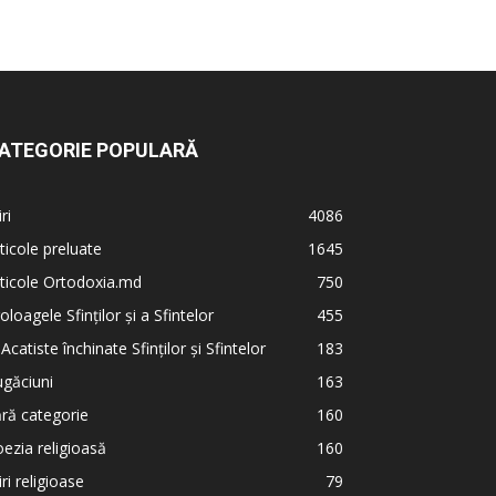
ATEGORIE POPULARĂ
iri
4086
ticole preluate
1645
ticole Ortodoxia.md
750
oloagele Sfinților și a Sfintelor
455
 Acatiste închinate Sfinților și Sfintelor
183
găciuni
163
ră categorie
160
ezia religioasă
160
iri religioase
79