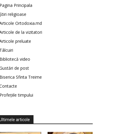
Pagina Principala
Știri religioase
Articole Ortodoxia.md
Articole de la vizitatori
Articole preluate
Tâlcuiri
Bibliotecă video
Gustări de post
Biserica Sfinta Treime
Contacte
Profețiile timpului
Ultimele articole