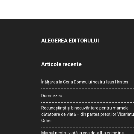
ALEGEREA EDITORULUI
Articole recente
Înălțarea la Cer a Domnului nostru Iisus Hristos
Dumnezeu…
Recunoștință și binecuvântare pentru mamele
dătătoare de viață – din partea preoților Vicariatu
Orhei
Marșul pentru viață la cea de-a II-a ediție în s.