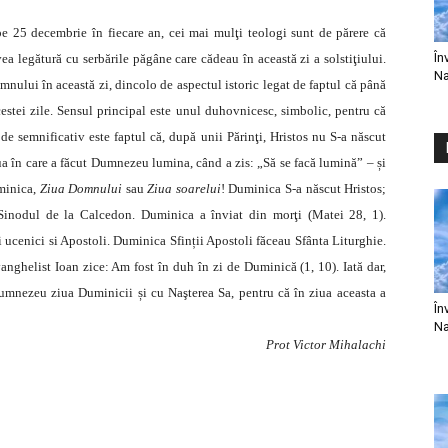
 25 decembrie în fiecare an, cei mai mulţi teologi sunt de părere că
În
vea legătură cu serbările păgâne care cădeau în această zi a solstiţiului.
Na
mnului în această zi, dincolo de aspectul istoric legat de faptul că până
estei zile. Sensul principal este unul duhovnicesc, simbolic, pentru că
de semnificativ este faptul că, după unii Părinţi, Hristos nu S-a născut
ua în care a făcut Dumnezeu lumina, când a zis: „Să se facă lumină” – și
uminica,
Ziua Domnului
sau
Ziua soarelui
! Duminica S-a născut Hristos;
a Sinodul de la Calcedon. Duminica a înviat din morţi (Matei
28, 1
).
i ucenici si
Apostoli
. Duminica Sfinții Apostoli făceau Sfânta Liturghie.
anghelist Ioan zice: Am fost în duh în zi de Duminică (
1, 10
). Iată dar,
Dumnezeu ziua Duminicii și cu Naşterea Sa, pentru că în ziua aceasta a
În
Na
Prot Victor Mihalachi