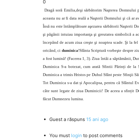
0
Dragă soră Emilia,deşi sărbătorim Naşterea Domnului pe
aceasta nu ar fi data reală a Naşterii Domnului şi că ar a
Însă nu este întâmplătoare aşezarea sărbătorii Naşterii Do
şi păgânii intuiau importanţa şi greutatea simbolică a ac
începând de acum ziua creşte şi noaptea scade. Şi la fel 
oricând, ci
duminica
!
Sfânta Scriptură vorbeşte despre zi
a fost lumină! (Facerea 1, 3). Ziua întâi a săptămânii, D
Duminica S-a botezat, cum arată Sfintii Părinți de l
Duminica a trimis Hristos pe Duhul Sfânt peste Sfinţii Să
Tot Duminica s-a dat și Apocalipsa, pentru că Sfântul Ev
câte sunt legate de ziua Duminicii! De aceea a sfințit 
făcut Dumnezeu lumina.
Guest
a răspuns
15 ani ago
You must
login
to post comments