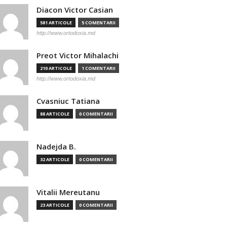
Diacon Victor Casian
581 ARTICOLE
5 COMENTARII
http://www.ortodoxia.md
Preot Victor Mihalachi
210 ARTICOLE
1 COMENTARII
http://www.ortodoxia.md
Cvasniuc Tatiana
88 ARTICOLE
0 COMENTARII
Nadejda B.
32 ARTICOLE
0 COMENTARII
Vitalii Mereutanu
23 ARTICOLE
0 COMENTARII