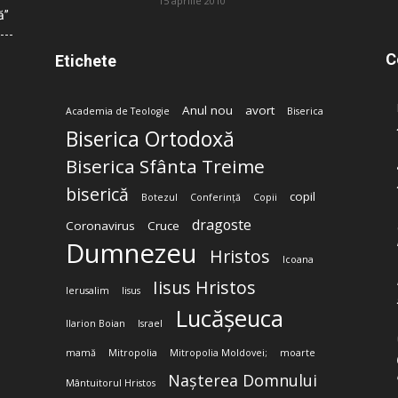
15 aprilie 2010
ă”
C
Etichete
Anul nou
avort
Academia de Teologie
Biserica
Biserica Ortodoxă
Biserica Sfânta Treime
biserică
copil
Botezul
Conferință
Copii
dragoste
Coronavirus
Cruce
Dumnezeu
Hristos
Icoana
Iisus Hristos
Ierusalim
Iisus
Lucășeuca
Ilarion Boian
Israel
mamă
Mitropolia
Mitropolia Moldovei;
moarte
Nașterea Domnului
Mântuitorul Hristos