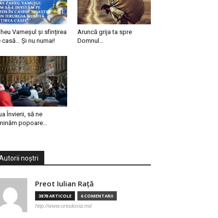
heu Vameșul și sfințirea
Aruncă grija ta spre
 casă… Și nu numai!
Domnul…
ua Învierii, să ne
minăm popoare…
Autorii noștri
Preot Iulian Raţă
3878 ARTICOLE
6 COMENTARII
http://www.ortodoxia.md