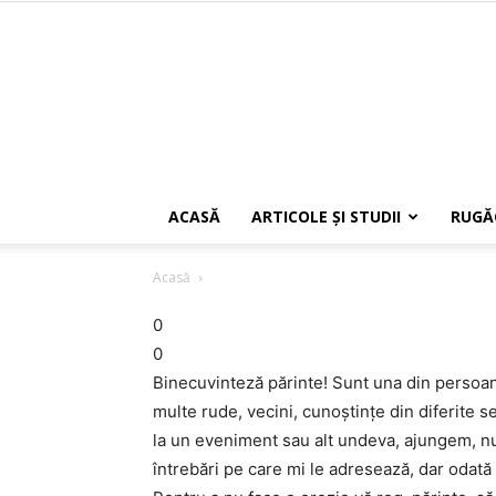
ACASĂ
ARTICOLE ŞI STUDII
RUGĂ
Acasă
0
0
Binecuvinteză părinte! Sunt una din persoan
multe rude, vecini, cunoştinţe din diferite s
la un eveniment sau alt undeva, ajungem, nu 
întrebări pe care mi le adresează, dar odată 