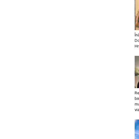
În
Do
Hr
Re
bi
ma
vi