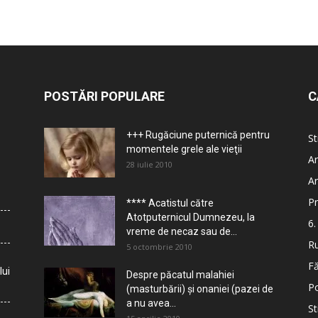
POSTĂRI POPULARE
C
+++ Rugăciune puternică pentru
St
momentele grele ale vieţii
Ar
28 iulie 2010
Ar
Pr
**** Acatistul către
Atotputernicul Dumnezeu, la
6.
vreme de necaz sau de...
Ru
5 octombrie 2010
Fă
lui
Despre păcatul malahiei
Po
(masturbării) şi onaniei (pazei de
a nu avea...
St