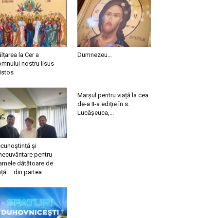
ălțarea la Cer a
Dumnezeu…
mnului nostru Iisus
istos
Marșul pentru viață la cea
de-a II-a ediție în s.
Lucășeuca,...
cunoștință și
necuvântare pentru
mele dătătoare de
ață – din partea...