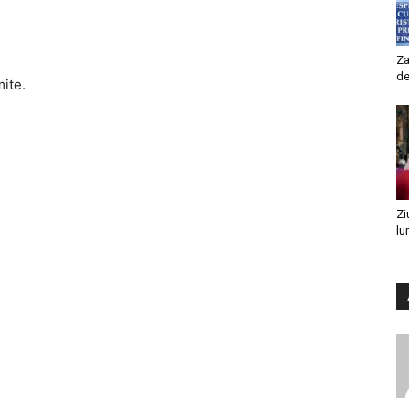
Za
de
mite.
Zi
lu