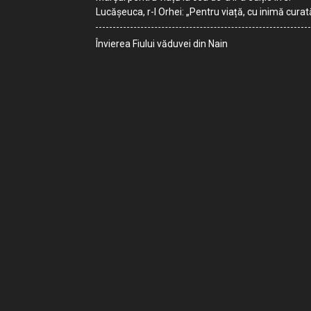
Lucășeuca, r-l Orhei: „Pentru viață, cu inimă curat
Învierea Fiului văduvei din Nain